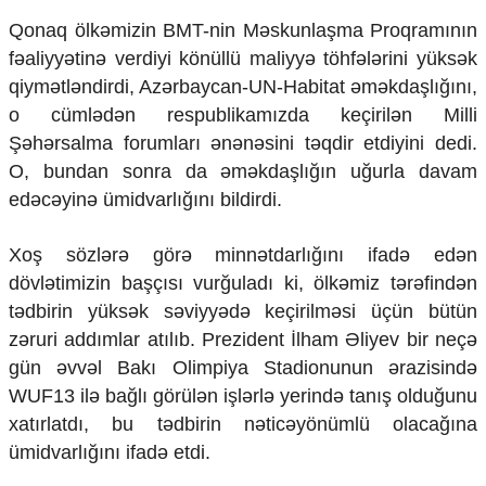
Ekologiya
Qonaq ölkəmizin BMT-nin Məskunlaşma Proqramının
Zəfər - 5
fəaliyyətinə verdiyi könüllü maliyyə töhfələrini yüksək
Gənclər və İdman
qiymətləndirdi, Azərbaycan-UN-Habitat əməkdaşlığını,
Media və QHT
o cümlədən respublikamızda keçirilən Milli
Hadisə
Sağlamlıq
Şəhərsalma forumları ənənəsini təqdir etdiyini dedi.
Sosium
O, bundan sonra da əməkdaşlığın uğurla davam
Mənəvi dəyərlər
edəcəyinə ümidvarlığını bildirdi.
Texnologiya
Mətbuat-150
Xoş sözlərə görə minnətdarlığını ifadə edən
Əlaqə
dövlətimizin başçısı vurğuladı ki, ölkəmiz tərəfindən
tədbirin yüksək səviyyədə keçirilməsi üçün bütün
Missiyamız
zəruri addımlar atılıb. Prezident İlham Əliyev bir neçə
gün əvvəl Bakı Olimpiya Stadionunun ərazisində
WUF13 ilə bağlı görülən işlərlə yerində tanış olduğunu
xatırlatdı, bu tədbirin nəticəyönümlü olacağına
ümidvarlığını ifadə etdi.