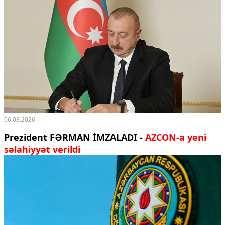
06.08.2026
Prezident FƏRMAN İMZALADI -
AZCON-a yeni
səlahiyyət verildi