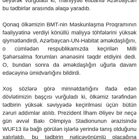
deyərək vurğuladı ki, mahiyyəti etibarilə Azərbaycan
bu tədbirlər arasında əlaqə yaradıb.
Qonaq ölkəmizin BMT-nin Məskunlaşma Proqramının
fəaliyyətinə verdiyi könüllü maliyyə töhfələrini yüksək
qiymətləndirdi, Azərbaycan-UN-Habitat əməkdaşlığını,
o cümlədən respublikamızda keçirilən Milli
Şəhərsalma forumları ənənəsini təqdir etdiyini dedi.
O, bundan sonra da əməkdaşlığın uğurla davam
edəcəyinə ümidvarlığını bildirdi.
Xoş sözlərə görə minnətdarlığını ifadə edən
dövlətimizin başçısı vurğuladı ki, ölkəmiz tərəfindən
tədbirin yüksək səviyyədə keçirilməsi üçün bütün
zəruri addımlar atılıb. Prezident İlham Əliyev bir neçə
gün əvvəl Bakı Olimpiya Stadionunun ərazisində
WUF13 ilə bağlı görülən işlərlə yerində tanış olduğunu
xatırlatdı, bu tədbirin nəticəyönümlü olacağına