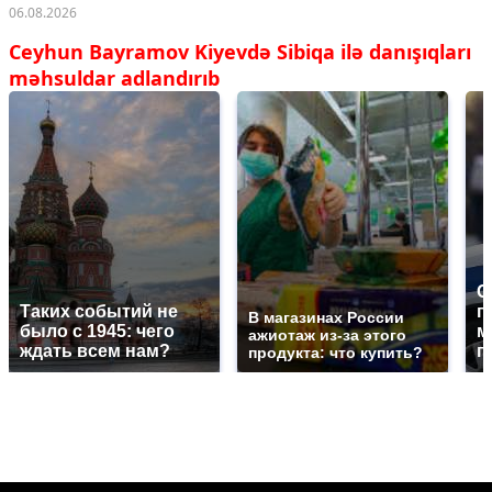
06.08.2026
Ceyhun Bayramov Kiyevdə Sibiqa ilə danışıqları
məhsuldar adlandırıb
С
Таких событий не
п
В магазинах России
было с 1945: чего
м
ажиотаж из-за этого
ждать всем нам?
п
продукта: что купить?