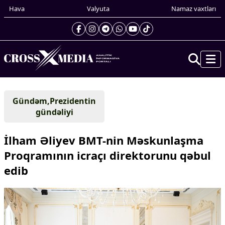
Hava
Valyuta
Namaz vaxtları
Prezidentin gündəliyi
Gündəm,Prezidentin
Gündəm
gündəliyi
Dünya
Xarici xəbərlər
İlham Əliyev BMT-nin Məskunlaşma
Cənubi Qafqaz
Proqramının icraçı direktorunu qəbul
Türk Dünyası
edib
Yaxın Şərq
Avropa
Amerika
Asiya
Afrika