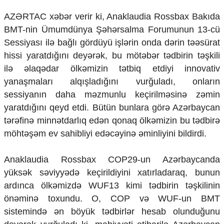
AZƏRTAC xəbər verir ki, Anaklaudia Rossbax Bakıda
BMT-nin Ümumdünya Şəhərsalma Forumunun 13-cü
Sessiyası ilə bağlı gördüyü işlərin onda dərin təəsürat
hissi yaratdığını deyərək, bu mötəbər tədbirin təşkili
ilə əlaqədar ölkəmizin tətbiq etdiyi innovativ
yanaşmaları alqışladığını vurğuladı, onların
sessiyanın daha məzmunlu keçirilməsinə zəmin
yaratdığını qeyd etdi. Bütün bunlara görə Azərbaycan
tərəfinə minnətdarlıq edən qonaq ölkəmizin bu tədbirə
möhtəşəm ev sahibliyi edəcəyinə əminliyini bildirdi.
Anaklaudia Rossbax COP29-un Azərbaycanda
yüksək səviyyədə keçirildiyini xatırladaraq, bunun
ardınca ölkəmizdə WUF13 kimi tədbirin təşkilinin
önəminə toxundu. O, COP və WUF-un BMT
sistemində ən böyük tədbirlər hesab olunduğunu