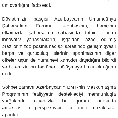
ümidvarlığını ifadə etdi.
Dövlətimizin başçısı Azərbaycanın Ümumdünya
Şəhərsalma Forumu təcrübəsinin, həmçinin
ölkəmizdə şəhərsalma sahəsində tətbiq olunan
innovativ yanaşmaların, işğaldan azad edilmiş
ərazilərimizdə postmünaqişə şəraitində genişmiqyaslı
bərpa və quruculuq işlərinin aparılmasının digər
ölkələr üçün də nümunəvi xarakter daşıdığını bildirdi
və ölkəmizin bu təcrübəni bölüşməyə hazır olduğunu
dedi.
Söhbət zamanı Azərbaycanın BMT-nin Məskunlaşma
Proqramının fəaliyyətini dəstəklədiyi məmnunluqla
vurğulandı, ölkəmizlə bu qurum arasında
əməkdaşlığın perspektivləri ilə bağlı müzakirələr
aparıldı.