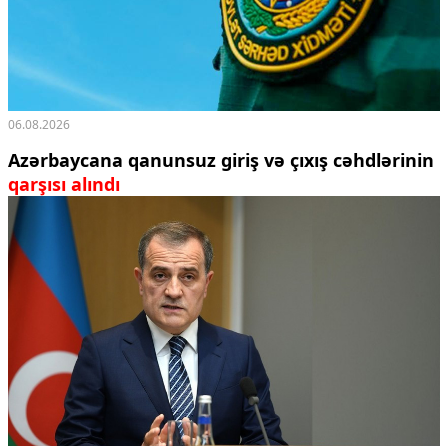
06.08.2026
Azərbaycana qanunsuz giriş və çıxış cəhdlərinin
qarşısı alındı