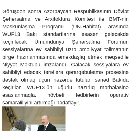
Görüşdən sonra Azərbaycan Respublikasının Dövlət
Şəhərsalma və Arxitektura Komitəsi ilə BMT-nin
Məskunlaşma Proqramı (UN-Habitat) arasında
WUF13 Bakı standartlarına əsasən gələcəkdə
keçiriləcək Ümumdünya Şəhərsalma Forumun
sessiyalarına ev sahibliyi üzrə əməliyyat təlimatının
birgə hazırlanmasında əməkdaşlıq etmək məqsədilə
Niyyət Məktubu imzalandı. Gələcək sessiyalara ev
sahibliyi edəcək tərəflərə qərarqəbuletmə prosesinə
dəstək olmaq üçün nəzərdə tutulan sənəd Bakıda
keçirilən WUF13-ün uğurlu hazırlıq mərhələsinə
əsaslanmaqla, növbəti tədbirlərin operativ
səmərəliliyini artırmağı hədəfləyir.