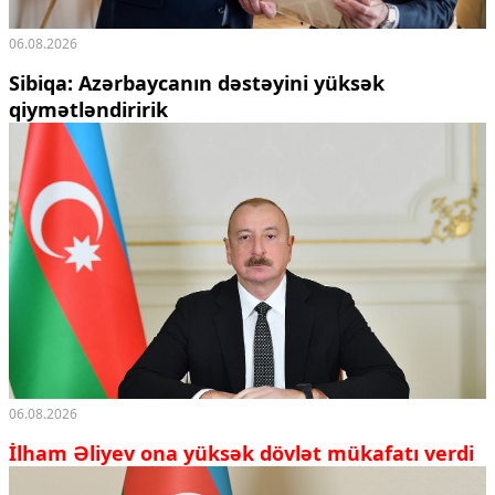
06.08.2026
Sibiqa: Azərbaycanın dəstəyini yüksək
qiymətləndiririk
06.08.2026
İlham Əliyev ona yüksək dövlət mükafatı verdi