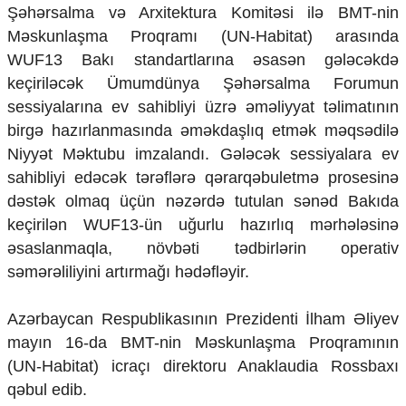
Şəhərsalma və Arxitektura Komitəsi ilə BMT-nin
Məskunlaşma Proqramı (UN-Habitat) arasında
WUF13 Bakı standartlarına əsasən gələcəkdə
keçiriləcək Ümumdünya Şəhərsalma Forumun
sessiyalarına ev sahibliyi üzrə əməliyyat təlimatının
birgə hazırlanmasında əməkdaşlıq etmək məqsədilə
Niyyət Məktubu imzalandı. Gələcək sessiyalara ev
sahibliyi edəcək tərəflərə qərarqəbuletmə prosesinə
dəstək olmaq üçün nəzərdə tutulan sənəd Bakıda
keçirilən WUF13-ün uğurlu hazırlıq mərhələsinə
əsaslanmaqla, növbəti tədbirlərin operativ
səmərəliliyini artırmağı hədəfləyir.
Azərbaycan Respublikasının Prezidenti İlham Əliyev
mayın 16-da BMT-nin Məskunlaşma Proqramının
(UN-Habitat) icraçı direktoru Anaklaudia Rossbaxı
qəbul edib.