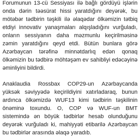
Forumunun 13-cü Sessiyası ilə bağlı gördüyü işlərin
Mədəniyyətimizin Zəfəri
Zəfər Diasporu
onda dərin təəsürat hissi yaratdığını deyərək, bu
Səhiyyə
mötəbər tədbirin təşkili ilə əlaqədar ölkəmizin tətbiq
Ailə və uşaq
etdiyi innovativ yanaşmaları alqışladığını vurğuladı,
Turizm
onların sessiyanın daha məzmunlu keçirilməsinə
İqtisadiyyat
zəmin yaratdığını qeyd etdi. Bütün bunlara görə
Azərbaycan tərəfinə minnətdarlıq edən qonaq
İqtisadi xəbərlər
ölkəmizin bu tədbirə möhtəşəm ev sahibliyi edəcəyinə
Energetika
əminliyini bildirdi.
Neft-qaz
Əmək və sosial siyasət
Kənd təsərrüfatı
Anaklaudia Rossbax COP29-un Azərbaycanda
Hərbi sənaye
yüksək səviyyədə keçirildiyini xatırladaraq, bunun
Telekommunikasiya və nəqliyyat
ardınca ölkəmizdə WUF13 kimi tədbirin təşkilinin
COP29
önəminə toxundu. O, COP və WUF-un BMT
Cəmiyyət
sistemində ən böyük tədbirlər hesab olunduğunu
deyərək vurğuladı ki, mahiyyəti etibarilə Azərbaycan
Crossmedia.az - 1 yaş
Siyasət
bu tədbirlər arasında əlaqə yaradıb.
Məhkəmə və hüquq