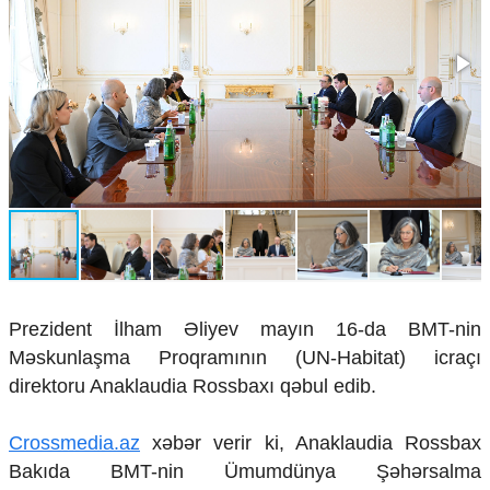
Çarpaz baxış
Təhlil
Siyasi
Geosiyasi
İqtisadi
Sosioloji
Araşdırma
Multimedia
Foto
Video
İnfoqrafika
Podcast
Prezident İlham Əliyev mayın 16-da BMT-nin
Məskunlaşma Proqramının (UN-Habitat) icraçı
Humanitar
direktoru Anaklaudia Rossbaxı qəbul edib.
Elm və təhsil
Mədəniyyət
Crossmedia.az
xəbər verir ki, Anaklaudia Rossbax
Diaspor
Bakıda BMT-nin Ümumdünya Şəhərsalma
Yüksəliş hekayəsi