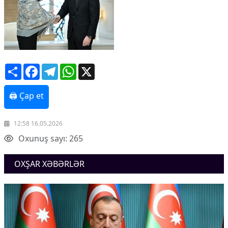
Share
Facebook
Telegram
WhatsApp
X
🖨 Çap et
12:58 16.05.2026
Oxunuş sayı: 265
OXŞAR XƏBƏRLƏR