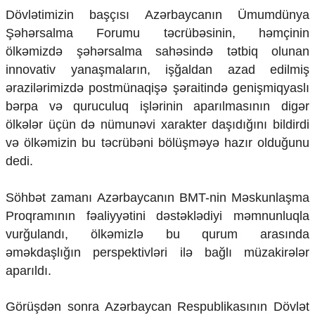
Dövlətimizin başçısı Azərbaycanın Ümumdünya
Şəhərsalma Forumu təcrübəsinin, həmçinin
ölkəmizdə şəhərsalma sahəsində tətbiq olunan
innovativ yanaşmaların, işğaldan azad edilmiş
ərazilərimizdə postmünaqişə şəraitində genişmiqyaslı
bərpa və quruculuq işlərinin aparılmasının digər
ölkələr üçün də nümunəvi xarakter daşıdığını bildirdi
və ölkəmizin bu təcrübəni bölüşməyə hazır olduğunu
dedi.
Söhbət zamanı Azərbaycanın BMT-nin Məskunlaşma
Proqramının fəaliyyətini dəstəklədiyi məmnunluqla
vurğulandı, ölkəmizlə bu qurum arasında
əməkdaşlığın perspektivləri ilə bağlı müzakirələr
aparıldı.
Görüşdən sonra Azərbaycan Respublikasının Dövlət