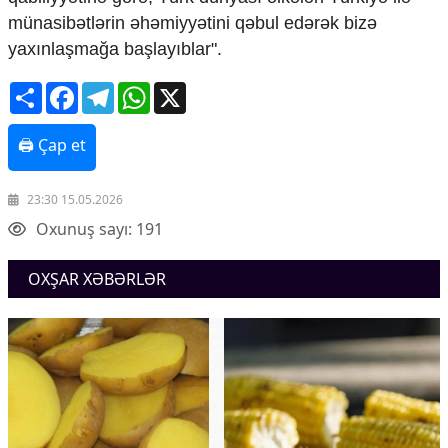
Mədəniyyətimizin Zəfəri
münasibətlərin əhəmiyyətini qəbul edərək bizə
Zəfər Diasporu
yaxınlaşmağa başlayıblar".
Səhiyyə
Ailə və uşaq
Share
Facebook
Telegram
WhatsApp
X
Turizm
İqtisadiyyat
🖨 Çap et
İqtisadi xəbərlər
Energetika
23:30 15.05.2026
Neft-qaz
Oxunuş sayı: 191
Əmək və sosial siyasət
Kənd təsərrüfatı
OXŞAR XƏBƏRLƏR
Hərbi sənaye
Telekommunikasiya və nəqliyyat
COP29
Cəmiyyət
Crossmedia.az - 1 yaş
Siyasət
Məhkəmə və hüquq