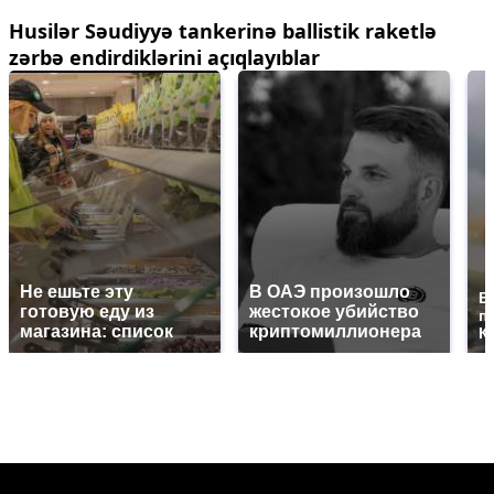
Husilər Səudiyyə tankerinə ballistik raketlə
zərbə endirdiklərini açıqlayıblar
Не ешьте эту
В ОАЭ произошло
В
готовую еду из
жестокое убийство
п
магазина: список
криптомиллионера
К