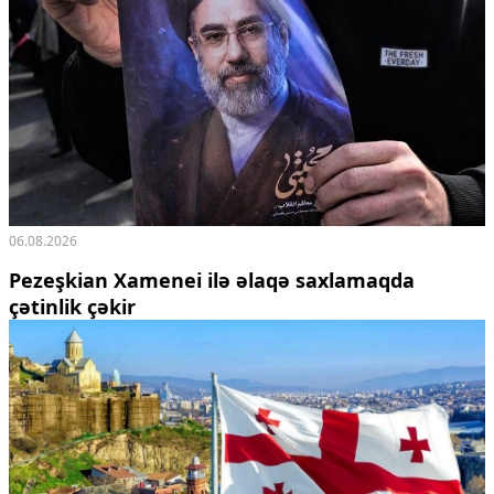
06.08.2026
Pezeşkian Xamenei ilə əlaqə saxlamaqda
çətinlik çəkir