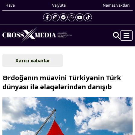
Hava
Valyuta
Namaz vaxtları
Prezidentin gündəliyi
Xarici xəbərlər
Gündəm
Dünya
Ərdoğanın müavini Türkiyənin Türk
Xarici xəbərlər
dünyası ilə əlaqələrindən danışıb
Cənubi Qafqaz
Türk Dünyası
Yaxın Şərq
Avropa
Amerika
Asiya
Afrika