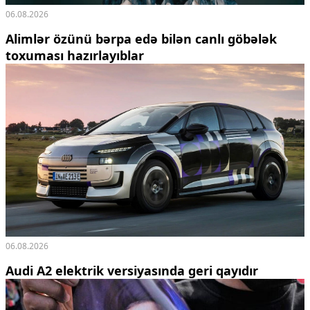
06.08.2026
Alimlər özünü bərpa edə bilən canlı göbələk
toxuması hazırlayıblar
06.08.2026
Audi A2 elektrik versiyasında geri qayıdır