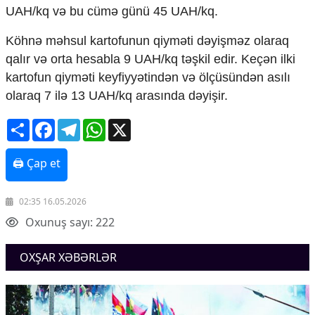
Mədəniyyətimizin Zəfəri
UAH/kq və bu cümə günü 45 UAH/kq.
Zəfər Diasporu
Səhiyyə
Köhnə məhsul kartofunun qiyməti dəyişməz olaraq
Ailə və uşaq
qalır və orta hesabla 9 UAH/kq təşkil edir. Keçən ilki
Turizm
kartofun qiyməti keyfiyyətindən və ölçüsündən asılı
olaraq 7 ilə 13 UAH/kq arasında dəyişir.
İqtisadiyyat
İqtisadi xəbərlər
Share
Facebook
Telegram
WhatsApp
X
Energetika
Neft-qaz
🖨 Çap et
Əmək və sosial siyasət
Kənd təsərrüfatı
Hərbi sənaye
02:35 16.05.2026
Telekommunikasiya və nəqliyyat
Oxunuş sayı: 222
COP29
OXŞAR XƏBƏRLƏR
Cəmiyyət
Crossmedia.az - 1 yaş
Siyasət
Məhkəmə və hüquq