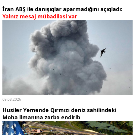
İran ABŞ ilə danışıqlar aparmadığını açıqladı:
Yalnız mesaj mübadiləsi var
09.08.2026
Husilər Yəməndə Qırmızı dəniz sahilindəki
Moha limanına zərbə endirib