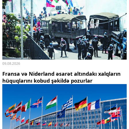
Ekologiya
Zəfər - 5
Gənclər və İdman
Media və QHT
Hadisə
Sağlamlıq
Sosium
Mənəvi dəyərlər
Texnologiya
Mətbuat-150
09.08.2026
Fransa və Niderland əsarət altındakı xalqların
Əlaqə
hüquqlarını kobud şəkildə pozurlar
Missiyamız