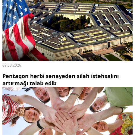
09.08.2026
Pentaqon hərbi sənayedən silah istehsalını
artırmağı tələb edib