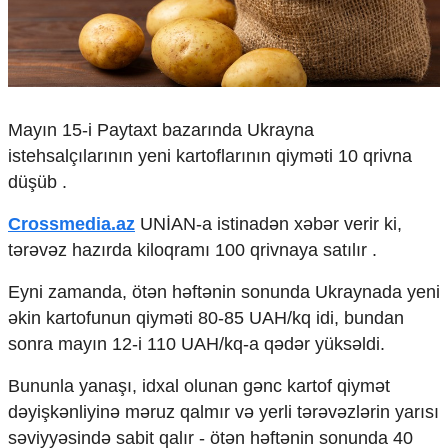
Çarpaz baxış
Təhlil
Siyasi
Geosiyasi
İqtisadi
Mayın 15-i Paytaxt bazarında Ukrayna
Sosioloji
istehsalçılarının yeni kartoflarının qiyməti 10 qrivna
Araşdırma
düşüb .
Multimedia
Crossmedia.az
UNİAN-a istinadən xəbər verir ki,
Foto
tərəvəz hazırda kiloqramı 100 qrivnaya satılır .
Video
İnfoqrafika
Eyni zamanda, ötən həftənin sonunda Ukraynada yeni
Podcast
əkin kartofunun qiyməti 80-85 UAH/kq idi, bundan
Humanitar
sonra mayın 12-i 110 UAH/kq-a qədər yüksəldi.
Elm və təhsil
Bununla yanaşı, idxal olunan gənc kartof qiymət
Mədəniyyət
dəyişkənliyinə məruz qalmır və yerli tərəvəzlərin yarısı
Diaspor
səviyyəsində sabit qalır - ötən həftənin sonunda 40
Yüksəliş hekayəsi