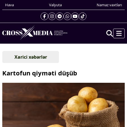
Hava
Valyuta
Namaz vaxtları
Prezidentin gündəliyi
Xarici xəbərlər
Gündəm
Dünya
Kartofun qiyməti düşüb
Xarici xəbərlər
Cənubi Qafqaz
Türk Dünyası
Yaxın Şərq
Avropa
Amerika
Asiya
Afrika