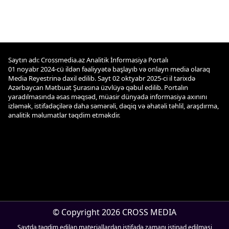
Saytın adı: Crossmedia.az Analitik İnformasiya Portalı
01 noyabr 2024-cü ildən fəaliyyətə başlayıb və onlayn media olaraq
Media Reyestrinə daxil edilib. Sayt 02 oktyabr 2025-ci il tarixdə
Azərbaycan Mətbuat Şurasına üzvlüyə qəbul edilib. Portalın
yaradılmasında əsas məqsəd, müasir dünyada informasiya axınını
izləmək, istifadəçilərə daha səmərəli, dəqiq və əhatəli təhlil, araşdırma,
analitik məlumatlar təqdim etməkdir.
© Copyright 2026 CROSS MEDIA
Saytda təqdim edilən materiallardan istifadə zamanı istinad edilməsi