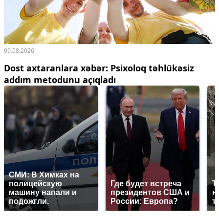
09.08.2026
Dost axtaranlara xəbər: Psixoloq təhlükəsiz
addım metodunu açıqladı
СМИ: В Химках на
полицейскую
Где будет встреча
Т
машину напали и
президентов США и
н
подожгли.
России: Европа?
т