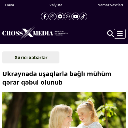
Hava
Valyuta
Namaz vaxtları
Prezidentin gündəliyi
Xarici xəbərlər
Gündəm
Dünya
Ukraynada uşaqlarla bağlı mühüm
Xarici xəbərlər
qərar qəbul olunub
Cənubi Qafqaz
Türk Dünyası
Yaxın Şərq
Avropa
Amerika
Asiya
Afrika