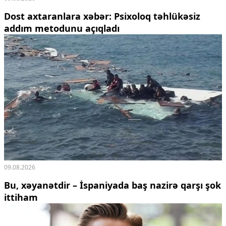
Dost axtaranlara xəbər: Psixoloq təhlükəsiz
addım metodunu açıqladı
09.08.2026
Bu, xəyanətdir – İspaniyada baş nazirə qarşı şok
ittiham