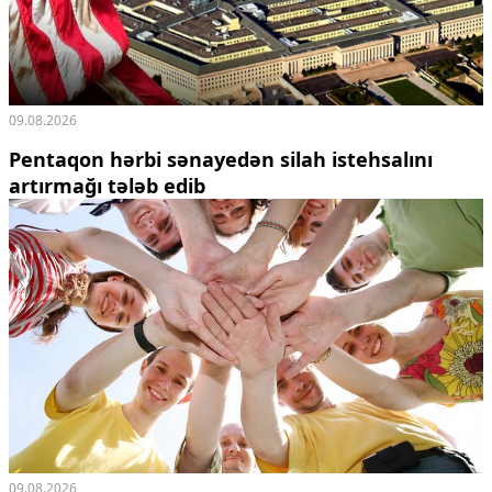
09.08.2026
Pentaqon hərbi sənayedən silah istehsalını
artırmağı tələb edib
09.08.2026