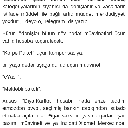
Mədəniyyətimizin Zəfəri
kateqoriyalarının siyahısı da genişlənir və vəsaitlərin
Zəfər Diasporu
istifadə müddəti ilə bağlı artıq müddət məhdudiyyəti
Səhiyyə
yoxdur", - deyə o, Telegram -da yazıb .
Ailə və uşaq
Turizm
Bütün ödənişlər bütün növ hədəf müavinətləri üçün
İqtisadiyyat
vahid hesaba köçürüləcək:
İqtisadi xəbərlər
"Körpə Paketi" üçün kompensasiya;
Energetika
Neft-qaz
bir yaşa qədər uşağa qulluq üçün müavinət;
Əmək və sosial siyasət
Kənd təsərrüfatı
"eYasli";
Hərbi sənaye
Telekommunikasiya və nəqliyyat
"Məktəbli paketi".
COP29
Xüsusi "Diya.Kartka" hesabı, hətta ərizə təqdim
Cəmiyyət
etməzdən əvvəl, seçilmiş bankın tətbiqindən istifadə
Crossmedia.az - 1 yaş
etməklə açıla bilər. Əgər şəxs bir yaşına qədər uşaq
Siyasət
baxımı müavinəti və ya İnzibati Xidmət Mərkəzində,
Məhkəmə və hüquq