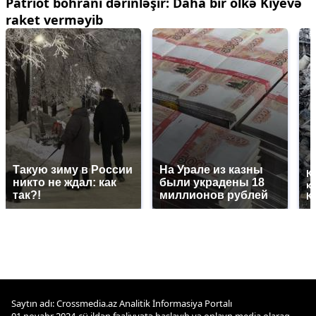
Patriot böhranı dərinləşir: Daha bir ölkə Kiyevə
raket verməyib
Такую зиму в России
На Урале из казны
К
никто не ждал: как
были украдены 18
к
так?!
миллионов рублей
К
Saytın adı: Crossmedia.az Analitik İnformasiya Portalı