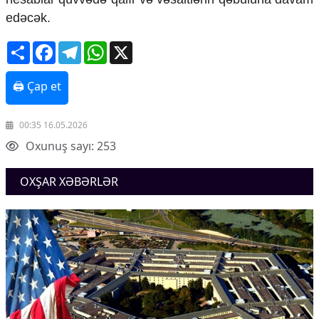
edəcək.
Share
Facebook
Telegram
WhatsApp
X
🖨 Çap et
00:35 16.05.2026
Oxunuş sayı: 253
OXŞAR XƏBƏRLƏR