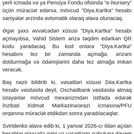
yerli icmada və ya Pensiya Fondu ofisində "e-Nursery"
Ekologiya
üçün müraciət edərsə, mövcud "Diya.Kartka" hesabı
Zəfər - 5
saniyələr ərzində avtomatik olaraq əlavə olunacaq.
Gənclər və İdman
Media və QHT
Əgər şəxs əvvəlcədən xüsusi "Diya.Kartka" hesabı
Hadisə
açmayıbsa, Vahid Sistem ərizə təqdim edərkən QR
Sağlamlıq
Sosium
kodu yaradacaq. Bu kod onlara "Diya.Kartka"
Mənəvi dəyərlər
hesabını tez bir zamanda açmağa, ərizəni
Texnologiya
doldurmağa və ödənişlərini daha tez almağa imkan
Mətbuat-150
verəcək.
Əlaqə
Baş nazir bildirib ki, vəsaitləri xüsusi Diia.Kartka
Missiyamız
hesabı vasitəsilə deyil, Oschadbank vasitəsilə almaq
istəyənlər mövcud mexanizmdən istifadə edərək
İnzibati Xidmət Mərkəzinə/ərazi icmasına/PFU
orqanına müraciət etdikdən sonra yaradılacaqlar.
Sviridenko əlavə edib ki, 1 yanvar 2026-cı ildən açılan
hesablar qüvvədə qalır və vəsaitlərin qəbuluna davam