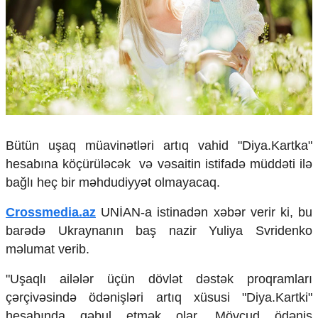
Çarpaz baxış
Təhlil
Siyasi
Geosiyasi
İqtisadi
Sosioloji
Araşdırma
Multimedia
Bütün uşaq müavinətləri artıq vahid "Diya.Kartka"
hesabına köçürüləcək və vəsaitin istifadə müddəti ilə
Foto
Video
bağlı heç bir məhdudiyyət olmayacaq.
İnfoqrafika
Podcast
Crossmedia.az
UNİAN-a istinadən xəbər verir ki, bu
barədə Ukraynanın baş nazir Yuliya Svridenko
Humanitar
məlumat verib.
Elm və təhsil
"Uşaqlı ailələr üçün dövlət dəstək proqramları
Mədəniyyət
Diaspor
çərçivəsində ödənişləri artıq xüsusi "Diya.Kartki"
Yüksəliş hekayəsi
hesabında qəbul etmək olar. Mövcud ödəniş