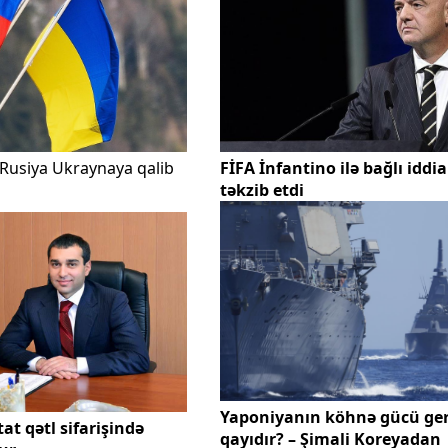
Rusiya Ukraynaya qalib
FİFA İnfantino ilə bağlı iddia
təkzib etdi
Yaponiyanın köhnə gücü ger
t qətl sifarişində
qayıdır? – Şimali Koreyadan