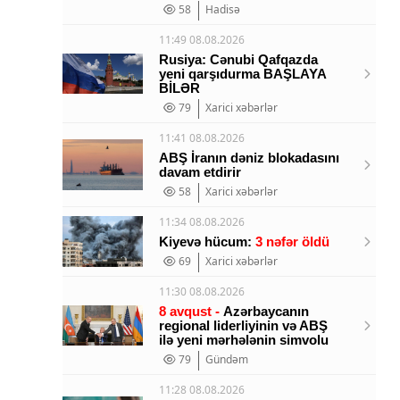
58
Hadisə
11:49 08.08.2026
Rusiya: Cənubi Qafqazda
yeni qarşıdurma BAŞLAYA
BİLƏR
79
Xarici xəbərlər
11:41 08.08.2026
ABŞ İranın dəniz blokadasını
davam etdirir
58
Xarici xəbərlər
11:34 08.08.2026
Kiyevə hücum:
3 nəfər öldü
69
Xarici xəbərlər
11:30 08.08.2026
8 avqust -
Azərbaycanın
regional liderliyinin və ABŞ
ilə yeni mərhələnin simvolu
79
Gündəm
11:28 08.08.2026