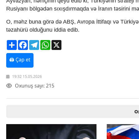
Ayvazyan, həmçinin qeyd edib ki, Türkiyənin strateji m
Texnologiya
Rusiyanı bölgədən sıxışdırmaqda və İranın təsirini 
Mətbuat-150
Əlaqə
O, məhz buna görə də ABŞ, Avropa İttifaqı və Türkiyə
Missiyamız
təzahürü olduğunu iddia edib.
Share
Facebook
Telegram
WhatsApp
X
🖨 Çap et
19:32 15.05.2026
Oxunuş sayı: 215
O