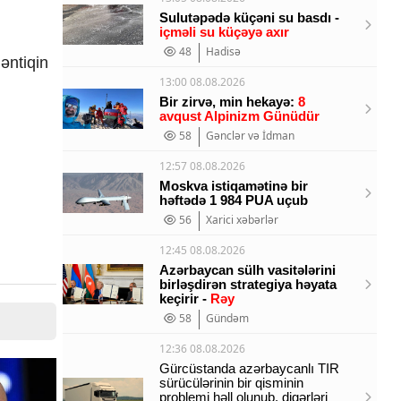
Sulutəpədə küçəni su basdı -
içməli su küçəyə axır
48
Hadisə
əntiqin
13:00 08.08.2026
Bir zirvə, min hekayə:
8
avqust Alpinizm Günüdür
58
Gənclər və İdman
12:57 08.08.2026
Moskva istiqamətinə bir
həftədə 1 984 PUA uçub
56
Xarici xəbərlər
12:45 08.08.2026
Azərbaycan sülh vasitələrini
birləşdirən strategiya həyata
keçirir -
Rəy
58
Gündəm
12:36 08.08.2026
Gürcüstanda azərbaycanlı TIR
sürücülərinin bir qisminin
problemi həll olunub, digərləri