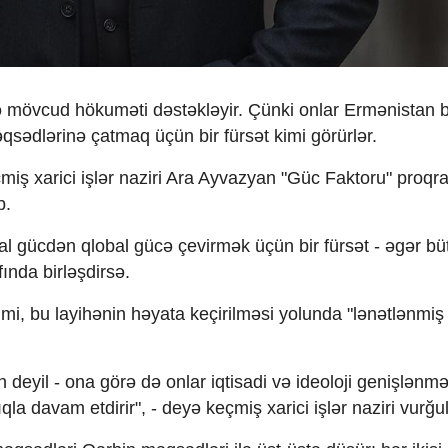
 mövcud hökuməti dəstəkləyir. Çünki onlar Ermənistan 
əqsədlərinə çatmaq üçün bir fürsət kimi görürlər.
miş xarici işlər naziri Ara Ayvazyan "Güc Faktoru" proqr
b.
onal gücdən qlobal gücə çevirmək üçün bir fürsət - əgər bü
fında birləşdirsə.
kimi, bu layihənin həyata keçirilməsi yolunda "lənətlənmiş
an deyil - ona görə də onlar iqtisadi və ideoloji genişlən
qla davam etdirir", - deyə keçmiş xarici işlər naziri vurğu