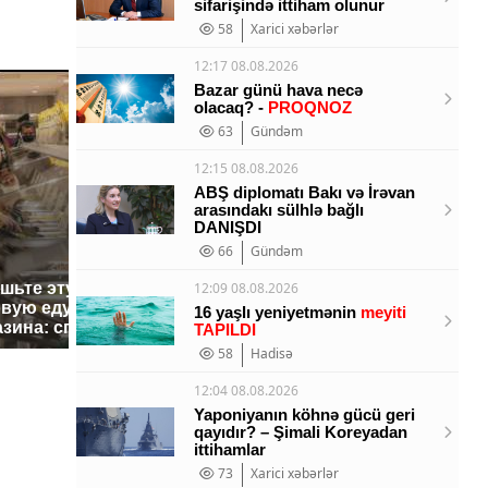
sifarişində ittiham olunur
58
Xarici xəbərlər
12:17 08.08.2026
Bazar günü hava necə
olacaq? -
PROQNOZ
63
Gündəm
12:15 08.08.2026
ABŞ diplomatı Bakı və İrəvan
arasındakı sülhlə bağlı
DANIŞDI
66
Gündəm
ешьте эту
В ОАЭ произошло
12:09 08.08.2026
Все ново
овую еду из
жестокое убийство
16 yaşlı yeniyetmənin
meyiti
падению 
азина: список
криптомиллионера
TAPILDI
Кавказе:
58
Hadisə
12:04 08.08.2026
Yaponiyanın köhnə gücü geri
qayıdır? – Şimali Koreyadan
ittihamlar
73
Xarici xəbərlər