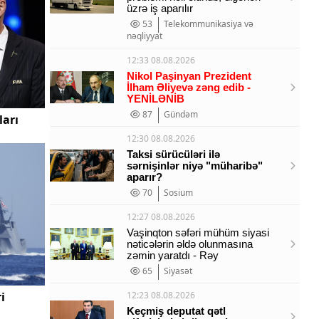
üzrə iş aparılır
53
Telekommunikasiya və
nəqliyyat
12:33 08.08.2026
Nikol Paşinyan Prezident
İlham Əliyevə zəng edib
-
YENİLƏNİB
87
Gündəm
ları
12:30 08.08.2026
Taksi sürücüləri ilə
sərnişinlər niyə "müharibə"
aparır?
70
Sosium
12:27 08.08.2026
Vaşinqton səfəri mühüm siyasi
nəticələrin əldə olunmasına
zəmin yaratdı - Rəy
65
Siyasət
i
12:23 08.08.2026
Keçmiş deputat qətl