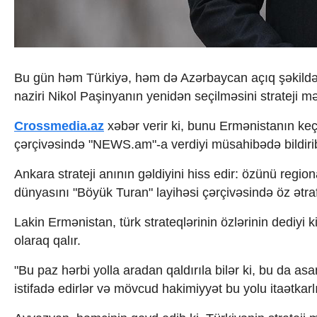
İqtisadiyyat
İqtisadi xəbərlər
Energetika
Neft-qaz
Əmək və sosial siyasət
Bu gün həm Türkiyə, həm də Azərbaycan açıq şəkildə
Kənd təsərrüfatı
naziri Nikol Paşinyanın yenidən seçilməsini strateji m
Hərbi sənaye
Telekommunikasiya və nəqliyyat
Crossmedia.az
xəbər verir ki, bunu Ermənistanın keç
COP29
Cəmiyyət
çərçivəsində "NEWS.am"-a verdiyi müsahibədə bildiri
Crossmedia.az - 1 yaş
Ankara strateji anının gəldiyini hiss edir: özünü regi
Siyasət
Məhkəmə və hüquq
dünyasını "Böyük Turan" layihəsi çərçivəsində öz ətra
Ekologiya
Zəfər - 5
Lakin Ermənistan, türk strateqlərinin özlərinin dediyi 
Gənclər və İdman
olaraq qalır.
Media və QHT
Hadisə
"Bu paz hərbi yolla aradan qaldırıla bilər ki, bu da as
Sağlamlıq
istifadə edirlər və mövcud hakimiyyət bu yolu itaətkarlı
Sosium
Mənəvi dəyərlər