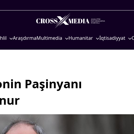
hlil
Araşdırma
Multimedia
Humanitar
İqtisadiyyat
iyasi
Foto
Elm və təhsil
İqtisadi xəbərlər
eosiyasi
Video
Mədəniyyət
Energetika
qtisadi
İnfoqrafika
Diaspor
Neft-qaz
osioloji
Podcast
Yüksəliş hekayəsi
Əmək və sosial si
nin Paşinyanı
Mədəniyyətimizin Zəfəri
Kənd təsərrüfatı
unur
Zəfər Diasporu
Hərbi sənaye
Səhiyyə
Telekommunikasiy
nəqliyyat
Ailə və uşaq
COP29
Turizm