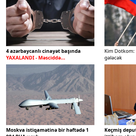
4 azərbaycanlı cinayət başında
Kim Dotkom: 
YAXALANDI - Məsciddə...
gələcək
Moskva istiqamətinə bir həftədə 1
Keçmiş deputa