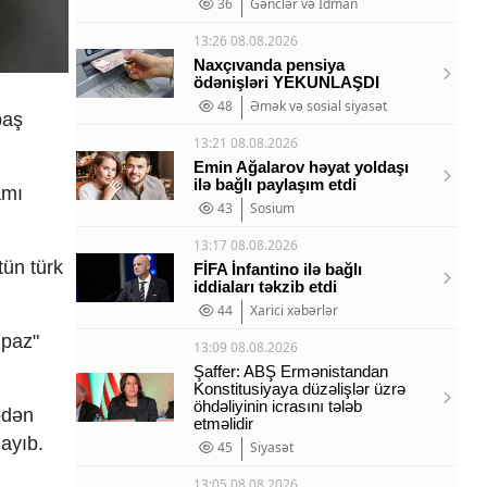
36
Gənclər və İdman
13:26 08.08.2026
Naxçıvanda pensiya
ödənişləri YEKUNLAŞDI
48
Əmək və sosial siyasət
baş
13:21 08.08.2026
Emin Ağalarov həyat yoldaşı
ilə bağlı paylaşım etdi
amı
43
Sosium
13:17 08.08.2026
tün türk
FİFA İnfantino ilə bağlı
iddiaları təkzib etdi
44
Xarici xəbərlər
 paz"
13:09 08.08.2026
Şaffer: ABŞ Ermənistandan
Konstitusiyaya düzəlişlər üzrə
öhdəliyinin icrasını tələb
mədən
etməlidir
layıb.
45
Siyasət
13:05 08.08.2026