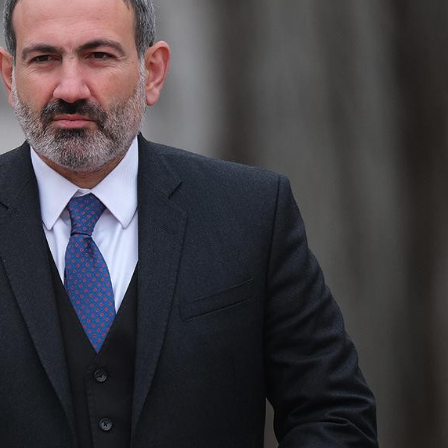
ezident İlham Əliyevə
Azərbaycan Beynəlxalq İnvestis
ƏNİB
Forumunun Təşkilat Komitəsi y