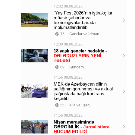
12:02 08.08.2026
"Yay Fest 2026"nın iştirakçıları
müasir şəhərlər və
texnologiyalar barədə
məlumatlandırılıb
75
Gənclər və İdman
12:00 08.08.2026
18 yaşlı gənclər hədəfdə -
DƏLƏDUZLARIN YENİ
TƏLƏSİ
69
Gündəm
11:56 08.08.2026
MEK-də Azərbaycan dilinin
saflığının qorunması və aktual
çağırışlarla bağlı konfrans
keçirilib
56
Ailə və uşaq
11:56 08.08.2026
Nişan mərasimində
GƏRGİNLİK -
Jurnalistlərə
HÜCUM EDİLDİ