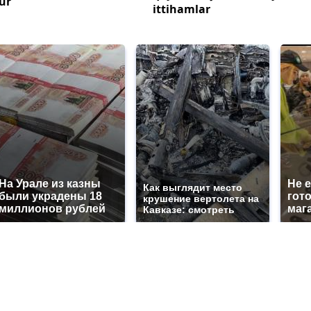
ur
ittihamlar
На Урале из казны
Не 
Как выглядит место
были украдены 18
гот
крушение вертолета на
миллионов рублей
маг
Кавказе: смотреть