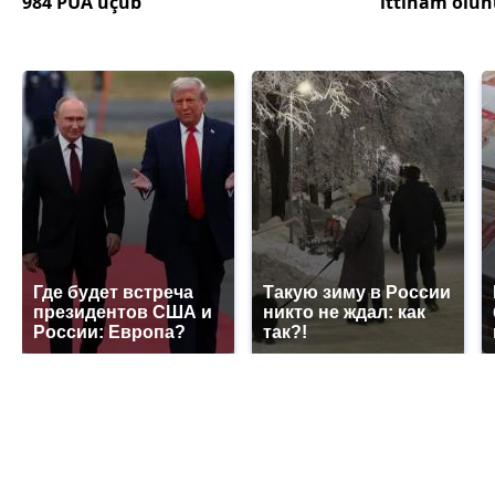
984 PUA uçub
ittiham olun
Где будет встреча
Такую зиму в России
президентов США и
никто не ждал: как
России: Европа?
так?!