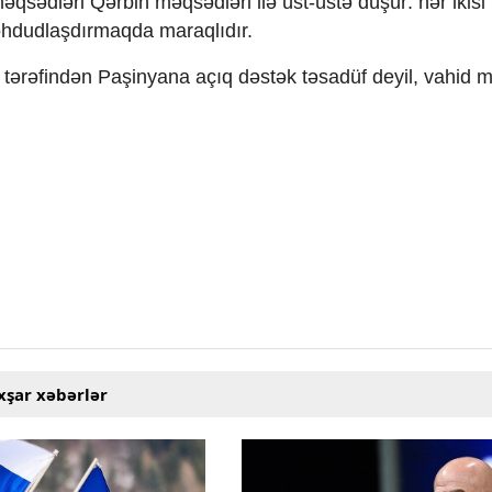
əqsədləri Qərbin məqsədləri ilə üst-üstə düşür: hər ikisi
məhdudlaşdırmaqda maraqlıdır.
 tərəfindən Paşinyana açıq dəstək təsadüf deyil, vahid m
xşar xəbərlər