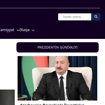
Cəmiyyət
Əlaqə
Crossmedia.az - 1 yaş
Missiyamız
Siyasət
PREZİDENTİN GÜNDƏLİYİ
Məhkəmə və hüquq
yasət
Ekologiya
Zəfər - 5
Gənclər və İdman
a və
Media və QHT
Hadisə
Sağlamlıq