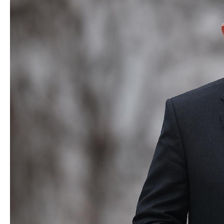
Nikol Paşinyan Pr
Siyasi
zəng edib
- YENİL
Geosiyasi
İqtisadi
Sosioloji
Araşdırma
Multimedia
Foto
Video
İnfoqrafika
Podcast
Humanitar
Elm və təhsil
Mədəniyyət
Diaspor
Yüksəliş hekayəsi
Mədəniyyətimizin Zəfəri
Zəfər Diasporu
Səhiyyə
Ailə və uşaq
Turizm