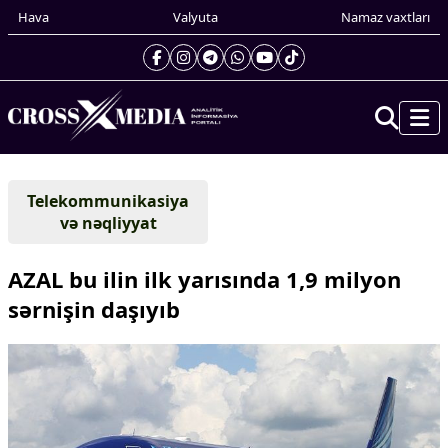
Hava
Valyuta
Namaz vaxtları
Prezidentin gündəliyi
Telekommunikasiya
Gündəm
və nəqliyyat
Dünya
Xarici xəbərlər
AZAL bu ilin ilk yarısında 1,9 milyon
Cənubi Qafqaz
sərnişin daşıyıb
Türk Dünyası
Yaxın Şərq
Avropa
Amerika
Asiya
Afrika