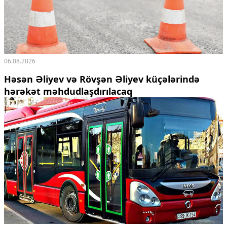
06.08.2026
Həsən Əliyev və Rövşən Əliyev küçələrində
hərəkət məhdudlaşdırılacaq