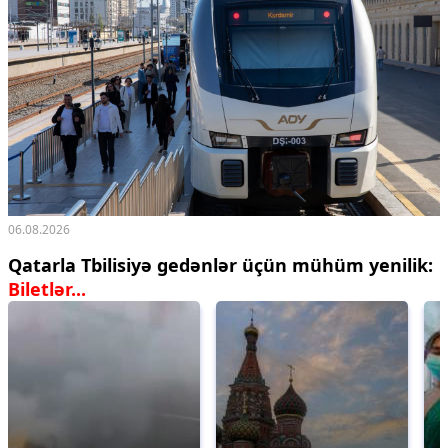
06.08.2026
Qatarla Tbilisiyə gedənlər üçün mühüm yenilik:
Biletlər...