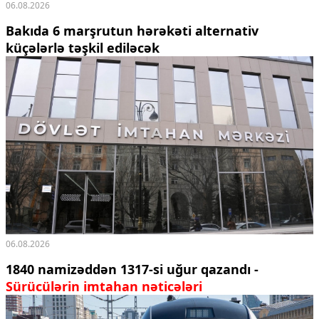
06.08.2026
Bakıda 6 marşrutun hərəkəti alternativ
küçələrlə təşkil ediləcək
06.08.2026
1840 namizəddən 1317-si uğur qazandı -
Sürücülərin imtahan nəticələri