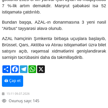
Mədəniyyətimizin Zəfəri
7 %-lik artım deməkdir. Marşrut şəbəkəsi isə 52
Zəfər Diasporu
istiqamətə çatdırılıb.
Səhiyyə
Ailə və uşaq
Bundan başqa, AZAL-ın donanmasına 3 yeni nəsil
Turizm
"Airbus" təyyarəsi əlavə olunub.
İqtisadiyyat
AZAL həmçinin Şımkentə birbaşa uçuşlara başlayıb,
İqtisadi xəbərlər
Brüssel, Qars, Aktöbə və Atırau istiqamətləri üzrə bilet
Energetika
satışını açıb, rəqəmsal xidmətlərini genişləndirərək
Neft-qaz
sərnişin təcrübəsini daha da təkmilləşdirib.
Əmək və sosial siyasət
Kənd təsərrüfatı
Share
Facebook
Telegram
WhatsApp
X
Hərbi sənaye
Telekommunikasiya və nəqliyyat
COP29
🖨 Çap et
Cəmiyyət
15:11 09.07.2026
Crossmedia.az - 1 yaş
Oxunuş sayı: 145
Siyasət
Məhkəmə və hüquq