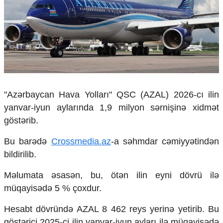
Çarpaz baxış
Təhlil
Siyasi
Geosiyasi
İqtisadi
Sosioloji
Araşdırma
"Azərbaycan Hava Yolları" QSC (AZAL) 2026-cı ilin
Multimedia
yanvar-iyun aylarında 1,9 milyon sərnişinə xidmət
Foto
göstərib.
Video
İnfoqrafika
Bu barədə
Crossmedia.az
-a səhmdar cəmiyyətindən
Podcast
bildirilib.
Humanitar
Məlumata əsasən, bu, ötən ilin eyni dövrü ilə
Elm və təhsil
müqayisədə 5 % çoxdur.
Mədəniyyət
Diaspor
Hesabt dövründə AZAL 8 462 reys yerinə yetirib. Bu
Yüksəliş hekayəsi
göstərici 2025-ci ilin yanvar-iyun ayları ilə müqayisədə