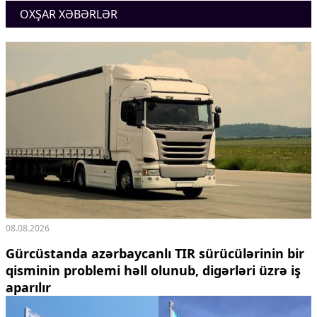
OXŞAR XƏBƏRLƏR
Ekologiya
Zəfər - 5
Gənclər və İdman
Media və QHT
Hadisə
Sağlamlıq
Sosium
Mənəvi dəyərlər
Texnologiya
Mətbuat-150
Əlaqə
Missiyamız
08.08.2026
Gürcüstanda azərbaycanlı TIR sürücülərinin bir
qisminin problemi həll olunub, digərləri üzrə iş
aparılır