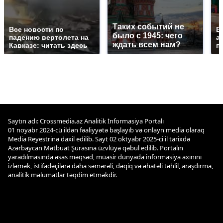
Таких событий не
Все новости по
В
было с 1945: чего
падению вертолета на
а
ждать всем нам?
Кавказе: читать здесь
п
Saytın adı: Crossmedia.az Analitik İnformasiya Portalı
01 noyabr 2024-cü ildən fəaliyyətə başlayıb və onlayn media olaraq
Media Reyestrinə daxil edilib. Sayt 02 oktyabr 2025-ci il tarixdə
Azərbaycan Mətbuat Şurasına üzvlüyə qəbul edilib. Portalın
yaradılmasında əsas məqsəd, müasir dünyada informasiya axınını
izləmək, istifadəçilərə daha səmərəli, dəqiq və əhatəli təhlil, araşdırma,
analitik məlumatlar təqdim etməkdir.