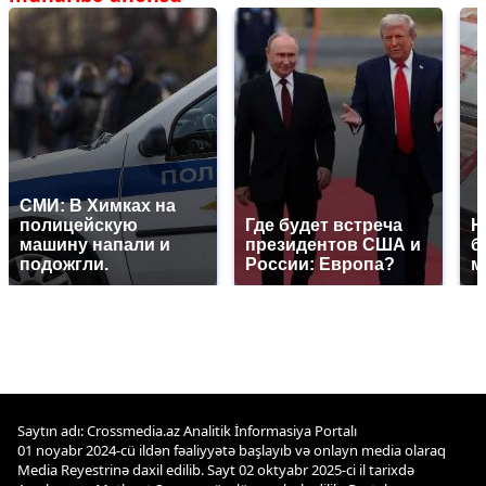
СМИ: В Химках на
полицейскую
Где будет встреча
Н
машину напали и
президентов США и
б
подожгли.
России: Европа?
м
Saytın adı: Crossmedia.az Analitik İnformasiya Portalı
01 noyabr 2024-cü ildən fəaliyyətə başlayıb və onlayn media olaraq
Media Reyestrinə daxil edilib. Sayt 02 oktyabr 2025-ci il tarixdə