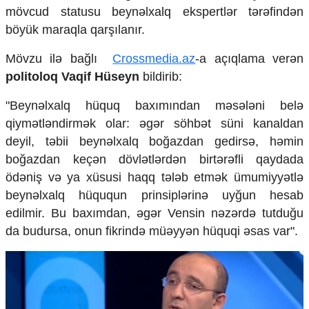
Mədəniyyətimizin Zəfəri
mövcud statusu beynəlxalq ekspertlər tərəfindən
Zəfər Diasporu
böyük maraqla qarşılanır.
Səhiyyə
Ailə və uşaq
Mövzu ilə bağlı
Crossmedia.az
-a açıqlama verən
Turizm
politoloq Vaqif Hüseyn
bildirib:
İqtisadiyyat
"Beynəlxalq hüquq baxımından məsələni belə
İqtisadi xəbərlər
qiymətləndirmək olar: əgər söhbət süni kanaldan
Energetika
deyil, təbii beynəlxalq boğazdan gedirsə, həmin
Neft-qaz
boğazdan keçən dövlətlərdən birtərəfli qaydada
Əmək və sosial siyasət
ödəniş və ya xüsusi haqq tələb etmək ümumiyyətlə
Kənd təsərrüfatı
beynəlxalq hüququn prinsiplərinə uyğun hesab
Hərbi sənaye
Telekommunikasiya və nəqliyyat
edilmir. Bu baxımdan, əgər Vensin nəzərdə tutduğu
COP29
da budursa, onun fikrində müəyyən hüquqi əsas var".
Cəmiyyət
Crossmedia.az - 1 yaş
Siyasət
Məhkəmə və hüquq