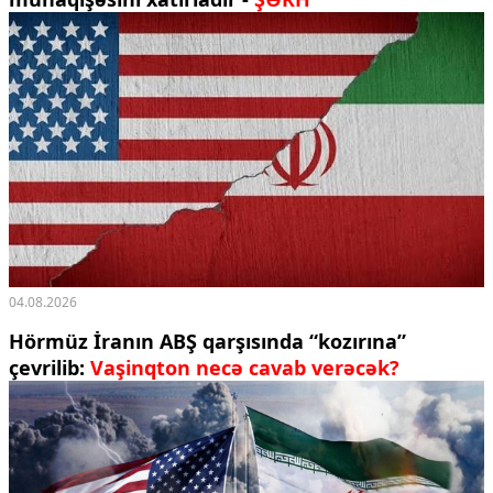
04.08.2026
Hörmüz İranın ABŞ qarşısında “kozırına”
çevrilib:
Vaşinqton necə cavab verəcək?