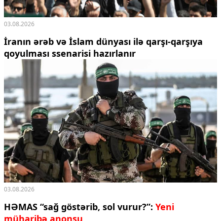
03.08.2026
İranın ərəb və İslam dünyası ilə qarşı-qarşıya
qoyulması ssenarisi hazırlanır
03.08.2026
HƏMAS “sağ göstərib, sol vurur?”:
Yeni
müharibə anonsu