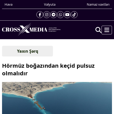
Hava
Valyuta
Namaz vaxtları
Prezidentin gündəliyi
Yaxın Şərq
Gündəm
Dünya
Hörmüz boğazından keçid pulsuz
Xarici xəbərlər
olmalıdır
Cənubi Qafqaz
Türk Dünyası
Yaxın Şərq
Avropa
Amerika
Asiya
Afrika