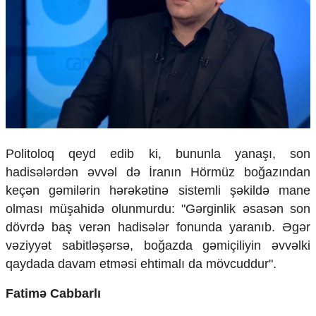
Ekologiya
Zəfər - 5
Gənclər və İdman
Media və QHT
Hadisə
Sağlamlıq
Sosium
Mənəvi dəyərlər
Texnologiya
Politoloq qeyd edib ki, bununla yanaşı, son
Mətbuat-150
hadisələrdən əvvəl də İranın Hörmüz boğazından
Əlaqə
keçən gəmilərin hərəkətinə sistemli şəkildə mane
Missiyamız
olması müşahidə olunmurdu: "Gərginlik əsasən son
dövrdə baş verən hadisələr fonunda yaranıb. Əgər
vəziyyət sabitləşərsə, boğazda gəmiçiliyin əvvəlki
qaydada davam etməsi ehtimalı da mövcuddur".
Fatimə Cabbarlı