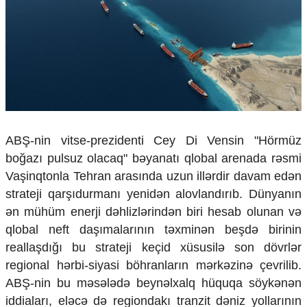
Çarpaz baxış
Təhlil
Siyasi
Geosiyasi
İqtisadi
Sosioloji
Araşdırma
Multimedia
ABŞ-nin vitse-prezidenti Cey Di Vensin "Hörmüz
boğazı pulsuz olacaq" bəyanatı qlobal arenada rəsmi
Foto
Video
Vaşinqtonla Tehran arasında uzun illərdir davam edən
İnfoqrafika
strateji qarşıdurmanı yenidən alovlandırıb. Dünyanın
Podcast
ən mühüm enerji dəhlizlərindən biri hesab olunan və
qlobal neft daşımalarının təxminən beşdə birinin
Humanitar
reallaşdığı bu strateji keçid xüsusilə son dövrlər
Elm və təhsil
regional hərbi-siyasi böhranların mərkəzinə çevrilib.
Mədəniyyət
ABŞ-nin bu məsələdə beynəlxalq hüquqa söykənən
Diaspor
Yüksəliş hekayəsi
iddiaları, eləcə də regiondakı tranzit dəniz yollarının