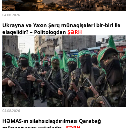
04.08.2026
Ukrayna və Yaxın Şərq münaqişələri bir-biri ilə
əlaqəlidir? – Politoloqdan
ŞƏRH
04.08.2026
HƏMAS-ın silahsızlaşdırılması Qarabağ
münaqişəsini xatırladır -
ŞƏRH