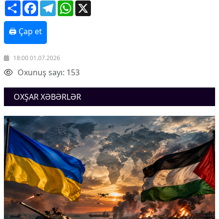
Share
Facebook
Telegram
WhatsApp
X
🖨 Çap et
18:00 01.07.2026
Oxunuş sayı: 153
OXŞAR XƏBƏRLƏR