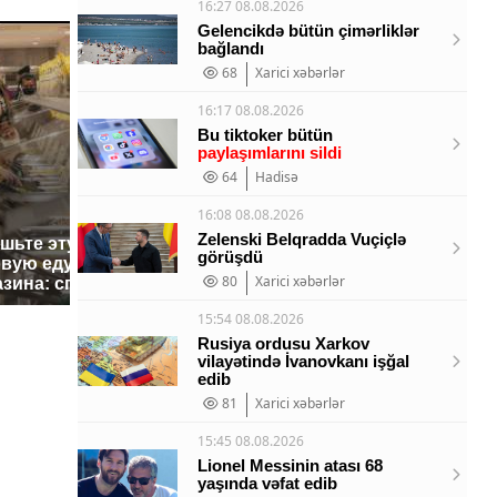
16:27 08.08.2026
Gelencikdə bütün çimərliklər
bağlandı
68
Xarici xəbərlər
16:17 08.08.2026
Bu tiktoker bütün
paylaşımlarını sildi
64
Hadisə
16:08 08.08.2026
Zelenski Belqradda Vuçiçlə
ешьте эту
В ОАЭ произошло
Все ново
görüşdü
овую еду из
жестокое убийство
падению 
80
Xarici xəbərlər
азина: список
криптомиллионера
Кавказе:
15:54 08.08.2026
Rusiya ordusu Xarkov
vilayətində İvanovkanı işğal
edib
81
Xarici xəbərlər
15:45 08.08.2026
Lionel Messinin atası 68
yaşında vəfat edib