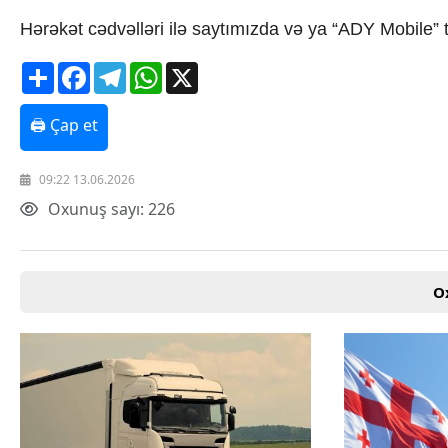
Hərəkət cədvəlləri ilə saytımızda və ya “ADY Mobile” tət
Share
Facebook
Telegram
WhatsApp
X
🖨 Çap et
09:22 13.06.2026
Oxunuş sayı: 226
O