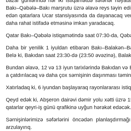
bazar günlərində hər iki istiqamətdə səfərlər həyata
Texnologiya
Bakı–Qəbələ–Bakı marşrutu üzrə əlavə reys təyin edi
Mətbuat-150
edən qatarlara Ucar stansiyasında da dayanacaq veril
Əlaqə
daha rahat istifadə etməsinə imkan yaradacaq.
Missiyamız
Qatar Bakı–Qəbələ istiqamətində saat 07:30-da, Qəbə
Daha bir yenilik 1 iyuldan etibarən Bakı–Balakən–Ba
Belə ki, Bakıdan saat 23:30-də (23:50 əvəzinə), Bala
Bundan əlavə, 12 və 13 iyun tarixlərində Bakıdan və B
a çatdırılacaq və daha çox sərnişinin daşınması təmin
Xatırladaq ki, 6 iyundan başlayaraq rayonlararası isti
Qeyd edək ki, Abşeron dairəvi dəmir yolu xətti üzrə 
qatarlar qeyri-iş günü qrafikinə uyğun hərəkət edəcək
Sərnişinlərimizə səfərlərini öncədən planlaşdırmağı
arzulayırıq.