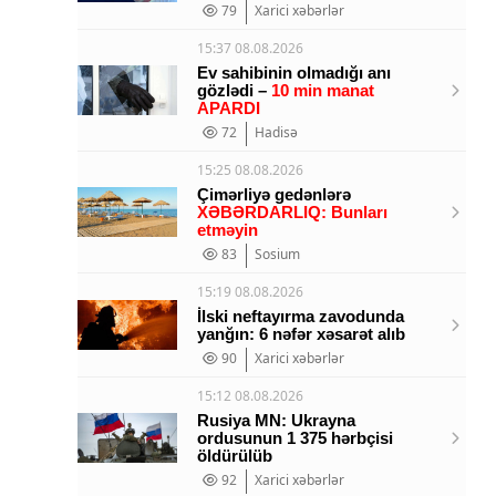
79
Xarici xəbərlər
15:37 08.08.2026
Ev sahibinin olmadığı anı
gözlədi –
10 min manat
APARDI
72
Hadisə
15:25 08.08.2026
Çimərliyə gedənlərə
XƏBƏRDARLIQ: Bunları
etməyin
83
Sosium
15:19 08.08.2026
İlski neftayırma zavodunda
yanğın: 6 nəfər xəsarət alıb
90
Xarici xəbərlər
15:12 08.08.2026
Rusiya MN: Ukrayna
ordusunun 1 375 hərbçisi
öldürülüb
92
Xarici xəbərlər