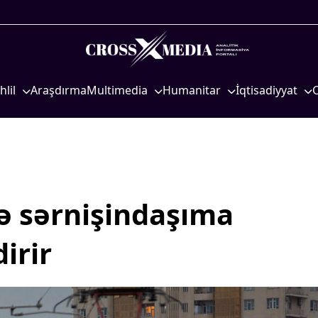
hlil
Araşdırma
Multimedia
Humanitar
İqtisadiyyat
iyasi
Foto
Elm və təhsil
İqtisadi xəbərlər
eosiyasi
Video
Mədəniyyət
Energetika
qtisadi
İnfoqrafika
Diaspor
Neft-qaz
osioloji
Podcast
Yüksəliş hekayəsi
Əmək və sosial si
 sərnişindaşıma
Mədəniyyətimizin Zəfəri
Kənd təsərrüfatı
Zəfər Diasporu
Hərbi sənaye
irir
Səhiyyə
Telekommunikasiy
nəqliyyat
Ailə və uşaq
COP29
Turizm