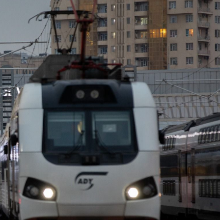
ezident İlham Əliyevə
Azərbaycan Beynəlxalq İnvestis
ƏNİB
Forumunun Təşkilat Komitəsi y