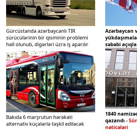
Gürcüstanda azərbaycanlı TIR
Azərbaycan 
sürücülərinin bir qisminin problemi
yükdaşımalar
həll olunub, digərləri üzrə iş aparılır
səbəbi açıql
1840 namizəd
Bakıda 6 marşrutun hərəkəti
qazandı -
Sür
alternativ küçələrlə təşkil ediləcək
nəticələri