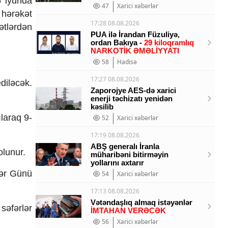
6 iyunda
47
Xarici xəbərlər
 hərəkət
17:28 08.08.2026
ətlərdən
PUA ilə İrandan Füzuliyə,
ordan Bakıya -
29 kiloqramlıq
NARKOTİK ƏMƏLİYYATI
58
Hadisə
17:27 08.08.2026
diləcək.
Zaporojye AES-də xarici
enerji təchizatı yenidən
kəsilib
laraq 9-
52
Xarici xəbərlər
17:19 08.08.2026
ABŞ generalı İranla
olunur.
müharibəni bitirməyin
yollarını axtarır
lər Günü
54
Xarici xəbərlər
17:13 08.08.2026
Vətəndaşlıq almaq istəyənlər
səfərlər
İMTAHAN VERƏCƏK
56
Xarici xəbərlər