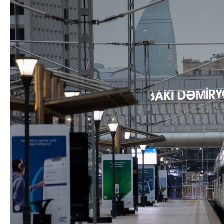
Nikol Paşinyan Pr
Siyasi
zəng edib
- YENİL
Geosiyasi
İqtisadi
Sosioloji
Araşdırma
Multimedia
Foto
Video
İnfoqrafika
Podcast
Humanitar
Elm və təhsil
Mədəniyyət
Diaspor
Yüksəliş hekayəsi
Mədəniyyətimizin Zəfəri
Zəfər Diasporu
Səhiyyə
Ailə və uşaq
Turizm