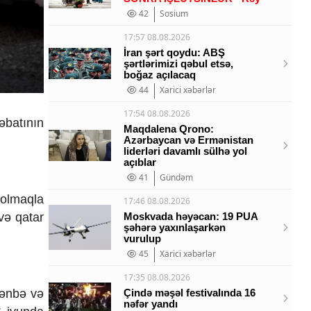
42
Sosium
17:57 08.08.2026
İran şərt qoydu: ABŞ
şərtlərimizi qəbul etsə,
boğaz açılacaq
44
Xarici xəbərlər
17:54 08.08.2026
əbatının
Maqdalena Qrono:
Azərbaycan və Ermənistan
liderləri davamlı sülhə yol
açıblar
41
Gündəm
 olmaqla
17:46 08.08.2026
və qatar
Moskvada həyəcan: 19 PUA
şəhərə yaxınlaşarkən
vurulup
45
Xarici xəbərlər
17:35 08.08.2026
şənbə və
Çində məşəl festivalında 16
nəfər yandı