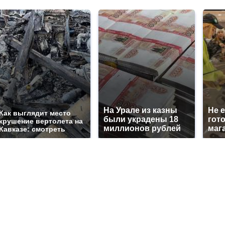
На Урале из казны
Не 
Как выглядит место
были украдены 18
гот
крушение вертолета на
миллионов рублей
маг
Кавказе: смотреть