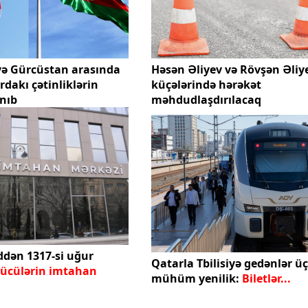
və Gürcüstan arasında
Həsən Əliyev və Rövşən Əliy
dakı çətinliklərin
küçələrində hərəkət
anıb
məhdudlaşdırılacaq
dən 1317-si uğur
Qatarla Tbilisiyə gedənlər ü
ücülərin imtahan
mühüm yenilik:
Biletlər...