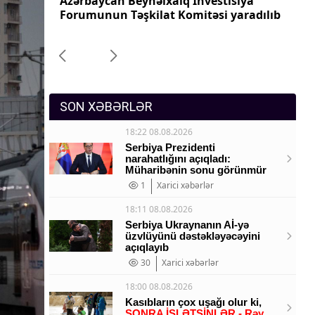
iya
Azərbaycanın Malayziyadakı səfiri geri
Az
Sosium
aradılıb
çağırılıb, yenisi təyin olunub
ça
Mənəvi dəyərlər
Texnologiya
Mətbuat-150
SON XƏBƏRLƏR
18:22 08.08.2026
Serbiya Prezidenti
narahatlığını açıqladı:
Müharibənin sonu görünmür
1
Xarici xəbərlər
18:11 08.08.2026
Serbiya Ukraynanın Aİ-yə
üzvlüyünü dəstəkləyəcəyini
açıqlayıb
30
Xarici xəbərlər
18:00 08.08.2026
Kasıbların çox uşağı olur ki,
SONRA İŞLƏTSİNLƏR - Rəy