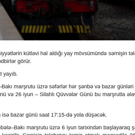
yyətlərin kütləvi hal aldığı yay mövsümündə sərnişin təl
dbirlər görür.
t yayıb.
a–Bakı marşrutu üzrə səfərlər hər şənbə və bazar günləri
ünü və 26 iyun – Silahlı Qüvvələr Günü bu marşrutla əla
 isə bazar günü saat 17:15-də yola düşəcək.
bələ–Bakı marşrutu üzrə 6 iyun tarixindən başlayaraq 