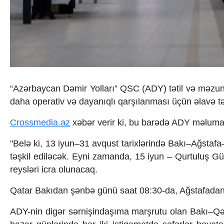
İqtisadiyyat
İqtisadi xəbərlər
Energetika
Neft-qaz
Əmək və sosial siyasət
Kənd təsərrüfatı
Hərbi sənaye
Telekommunikasiya və nəqliyyat
“Azərbaycan Dəmir Yolları” QSC (ADY) tətil və məzuni
COP29
daha operativ və dayanıqlı qarşılanması üçün əlavə tə
Cəmiyyət
Crossmedia.az - 1 yaş
Crossmedia.az
xəbər verir ki, bu barədə ADY məluma
Siyasət
Məhkəmə və hüquq
"Belə ki, 13 iyun–31 avqust tarixlərində Bakı–Ağstaf
Ekologiya
təşkil ediləcək. Eyni zamanda, 15 iyun – Qurtuluş G
Zəfər - 5
Gənclər və İdman
reysləri icra olunacaq.
Media və QHT
Hadisə
Qatar Bakıdan şənbə günü saat 08:30-da, Ağstafadan
Sağlamlıq
ADY-nin digər sərnişindaşıma marşrutu olan Bakı–Qə
Sosium
Mənəvi dəyərlər