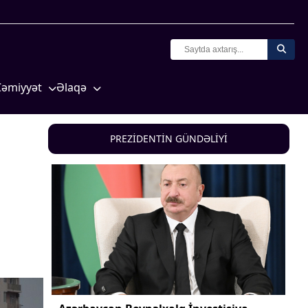
Cəmiyyət
Əlaqə
Crossmedia.az - 1 yaş
Missiyamız
Siyasət
PREZİDENTİN GÜNDƏLİYİ
Məhkəmə və hüquq
yasət
Ekologiya
Zəfər - 5
Gənclər və İdman
a və
Media və QHT
Hadisə
Sağlamlıq