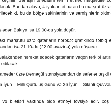
 keçirilir. Sərnişin tələbatını təmin etmək məqsədilə 2
ləcək. Bundan əlavə, 4 iyuldan etibarən bu marşrut üzrə
əcək ki, bu da bölgə sakinlərinin və sərnişinlərin xidm
lədən Bakıya isə 19:00-da yola düşür.
kı marşrutu üzrə qatarların hərəkət qrafikində tətbiq e
kəndən isə 21:10-da (22:00 əvəzinə) yola düşəcək.
alakəndən hərəkət edəcək qatarların vaqon tərkibi artırı
 ediləcək.
qamətlər üzrə Dərnəgül stansiyasından da səfərlər təşkil 
15 İyun – Milli Qurtuluş Günü və 26 İyun – Silahlı Qüvvə
.
 və biletləri vaxtında əldə etməyi tövsiyə edir, xoş 