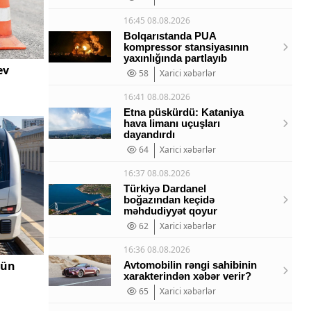
16:45 08.08.2026
Bolqarıstanda PUA
kompressor stansiyasının
yaxınlığında partlayıb
ev
58
Xarici xəbərlər
16:41 08.08.2026
Etna püskürdü: Kataniya
hava limanı uçuşları
dayandırdı
64
Xarici xəbərlər
16:37 08.08.2026
Türkiyə Dardanel
boğazından keçidə
məhdudiyyət qoyur
62
Xarici xəbərlər
16:36 08.08.2026
çün
Avtomobilin rəngi sahibinin
xarakterindən xəbər verir?
65
Xarici xəbərlər