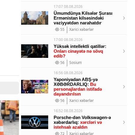
17:07 08.08.2026
Ümumdünya Kilsələr Şurası
Ermənistan kilsəsindəki
vəziyyətdən narahatdır
55
Xarici xəbərlər
17:00 08.08.2026
Yüksək intellektli qatillər:
Onları cinayətə nə sövq
edib?
56
Sosium
16:56 08.08.2026
Yaponiyadan ABŞ-yə
XƏBƏRDARLIQ:
Bu
personajlardan istifadə
dayandırılsın
56
Xarici xəbərlər
16:52 08.08.2026
Porsche-dən Volkswagen-ə
xəbərdarlıq:
xərcləri və
istehsalı azaldın
72
Xarici xəbərlər