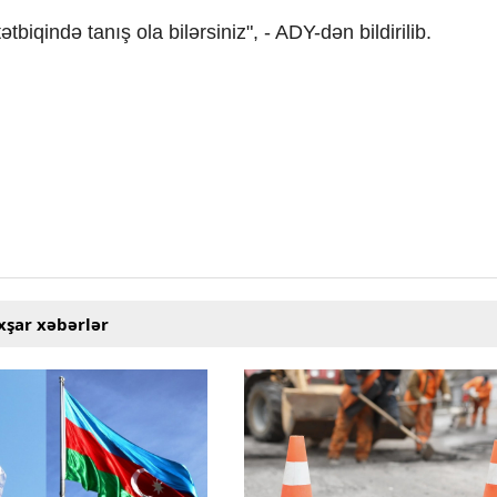
biqində tanış ola bilərsiniz", - ADY-dən bildirilib.
xşar xəbərlər