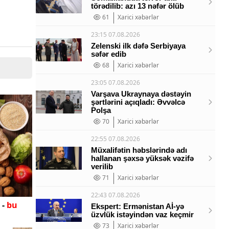
törədilib: azı 13 nəfər ölüb
61
Xarici xəbərlər
23:15 07.08.2026
Zelenski ilk dəfə Serbiyaya
səfər edib
68
Xarici xəbərlər
23:05 07.08.2026
Varşava Ukraynaya dəstəyin
şərtlərini açıqladı: Əvvəlcə
Polşa
70
Xarici xəbərlər
22:55 07.08.2026
Müxalifətin həbslərində adı
hallanan şəxsə yüksək vəzifə
verilib
71
Xarici xəbərlər
22:43 07.08.2026
 -
bu
Ekspert: Ermənistan Aİ-yə
üzvlük istəyindən vaz keçmir
73
Xarici xəbərlər