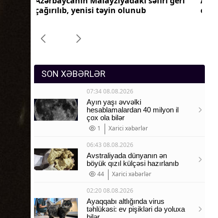
ri geri
Azərbaycanın Pakistandakı səfiri geri
Az
Sosium
çağırılıb, yenisi təyin olunub
ça
Mənəvi dəyərlər
Texnologiya
Mətbuat-150
SON XƏBƏRLƏR
07:34 08.08.2026
Ayın yaşı əvvəlki
hesablamalardan 40 milyon il
çox ola bilər
1
Xarici xəbərlər
06:43 08.08.2026
Avstraliyada dünyanın ən
böyük qızıl külçəsi hazırlanıb
44
Xarici xəbərlər
02:20 08.08.2026
Ayaqqabı altlığında virus
təhlükəsi: ev pişikləri də yoluxa
bilər