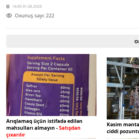
14:45 01.06.2026
Oxunuş sayı: 222
O
Arıqlamaq üçün istifadə edilən
Kəsim məntə
məhsulları almayın -
Satışdan
ciddi pozunt
çıxarılır