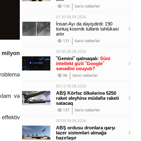
116
Xarici xəbərlər
01:30 08.08.2026
İnsan Ayı da dəyişdirdi: 190
tonluq kosmik tullantı təhlükəsi
artır
131
Xarici xəbərlər
00:30 08.08.2026
 milyon
˝Gemini˝ qalmaqalı:
Süni
intellekt gizli ˝Google˝
sənədini oxuyub?
problemə
98
Xarici xəbərlər
00:12 08.08.2026
ABŞ Körfəz ölkələrinə 5250
eklam və
raket əleyhinə müdafiə raketi
satacaq
137
Xarici xəbərlər
 effektiv
00:09 08.08.2026
ABŞ ordusu dronlara qarşı
lazer sistemləri almağa
hazırlaşır