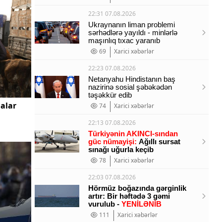
22:31 07.08.2026
Ukraynanın liman problemi
sərhədlərə yayıldı - minlərlə
maşınlıq tıxac yaranıb
69
Xarici xəbərlər
22:23 07.08.2026
Netanyahu Hindistanın baş
nazirinə sosial şəbəkədən
təşəkkür edib
alar
74
Xarici xəbərlər
22:13 07.08.2026
Türkiyənin AKINCI-sından
güc nümayişi:
Ağıllı sursat
sınağı uğurla keçib
78
Xarici xəbərlər
22:03 07.08.2026
Hörmüz boğazında gərginlik
artır: Bir həftədə 3 gəmi
vurulub -
YENİLƏNİB
111
Xarici xəbərlər