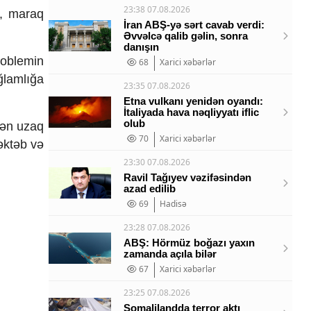
23:38 07.08.2026
r, maraq
İran ABŞ-yə sərt cavab verdi:
Əvvəlcə qalib gəlin, sonra
danışın
roblemin
68
Xarici xəbərlər
ğlamlığa
23:35 07.08.2026
Etna vulkanı yenidən oyandı:
İtaliyada hava nəqliyyatı iflic
olub
dən uzaq
70
Xarici xəbərlər
əktəb və
23:30 07.08.2026
Ravil Tağıyev vəzifəsindən
azad edilib
69
Hadisə
23:28 07.08.2026
ABŞ: Hörmüz boğazı yaxın
zamanda açıla bilər
67
Xarici xəbərlər
23:25 07.08.2026
Somalilandda terror aktı