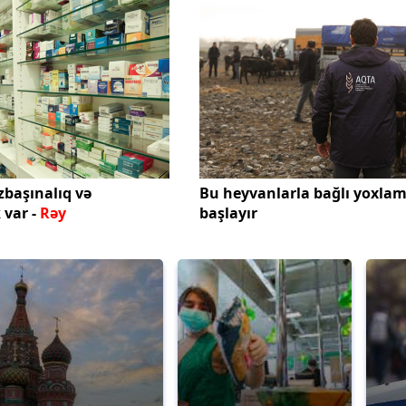
zbaşınalıq və
Bu heyvanlarla bağlı yoxlam
var -
Rəy
başlayır