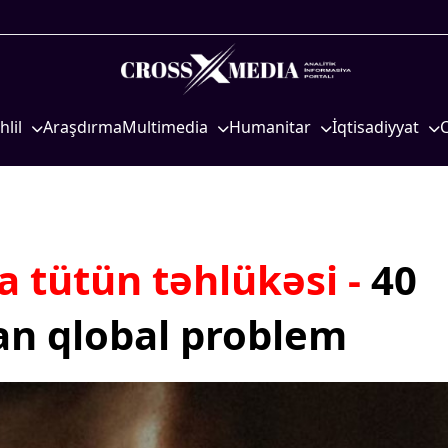
hlil
Araşdırma
Multimedia
Humanitar
İqtisadiyyat
iyasi
Foto
Elm və təhsil
İqtisadi xəbərlər
eosiyasi
Video
Mədəniyyət
Energetika
qtisadi
İnfoqrafika
Diaspor
Neft-qaz
osioloji
Podcast
Yüksəliş hekayəsi
Əmək və sosial si
 tütün təhlükəsi -
40
Mədəniyyətimizin Zəfəri
Kənd təsərrüfatı
tan qlobal problem
Zəfər Diasporu
Hərbi sənaye
Səhiyyə
Telekommunikasiy
nəqliyyat
Ailə və uşaq
COP29
Turizm