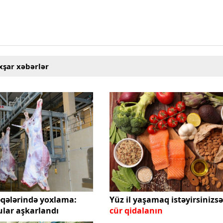
xşar xəbərlər
qələrində yoxlama:
Yüz il yaşamaq istəyirsinizsə
ular aşkarlandı
cür qidalanın