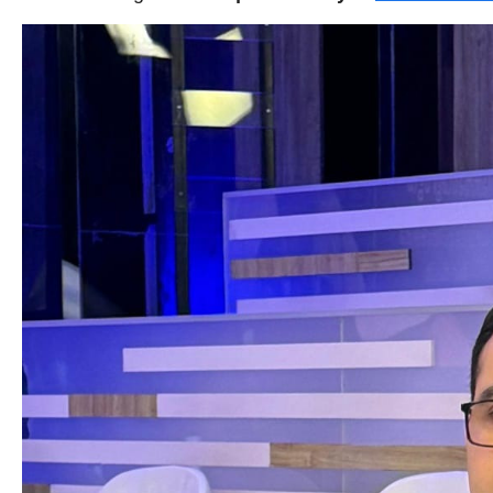
Texnologiya
Mətbuat-150
Əlaqə
Missiyamız