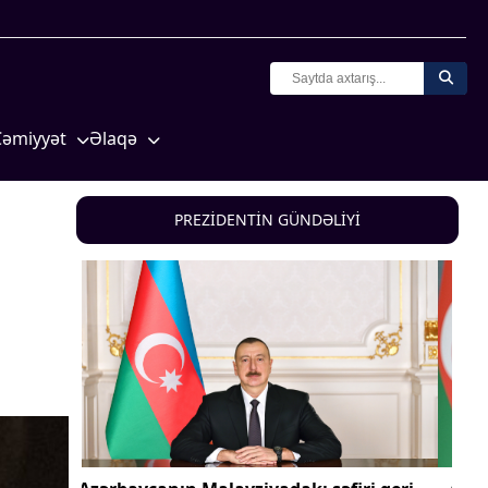
Cəmiyyət
Əlaqə
Crossmedia.az - 1 yaş
Missiyamız
Siyasət
PREZİDENTİN GÜNDƏLİYİ
Məhkəmə və hüquq
yasət
Ekologiya
Zəfər - 5
Gənclər və İdman
a və
Media və QHT
Hadisə
Sağlamlıq