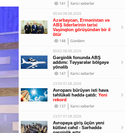
141
Xarici xəbərlər
00:04 08.08.2026
Azərbaycan, Ermənistan və
ABŞ liderlərinin tarixi
Vaşinqton görüşündən bir il
ötür
148
Gündəm
00:02 08.08.2026
Gərginlik fonunda ABŞ
addımı: Təyyarələr bölgəyə
yönəlib
147
Xarici xəbərlər
23:59 07.08.2026
Avropanı bürüyən isti hava
təhlükəli həddə çatdı:
Yeni
rekord
137
Xarici xəbərlər
23:57 07.08.2026
Avropaya giriş üçün yeni
kütləvi cəhd - Sərhəddə
gərginlik artır