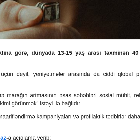
tına görə, dünyada 13-15 yaş arası təxminən 40
 üçün deyil, yeniyetmələr arasında da ciddi qlobal 
ünə marağın artmasının əsas səbəbləri sosial mühit, r
kimi görünmək” istəyi ilə bağlıdır.
aarifləndirmə kampaniyaları və profilaktik tədbirlər daha
.az
-a açıqlama verib: