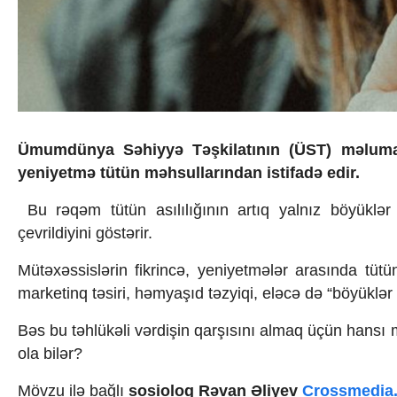
İqtisadiyyat
İqtisadi xəbərlər
Energetika
Neft-qaz
Əmək və sosial siyasət
Kənd təsərrüfatı
Hərbi sənaye
Telekommunikasiya və nəqliyyat
Ümumdünya Səhiyyə Təşkilatının (ÜST) məluma
COP29
yeniyetmə tütün məhsullarından istifadə edir.
Cəmiyyət
Crossmedia.az - 1 yaş
Bu rəqəm tütün asılılığının artıq yalnız böyüklər
Siyasət
çevrildiyini göstərir.
Məhkəmə və hüquq
Ekologiya
Mütəxəssislərin fikrincə, yeniyetmələr arasında tüt
Zəfər - 5
marketinq təsiri, həmyaşıd təzyiqi, eləcə də “böyüklər 
Gənclər və İdman
Media və QHT
Bəs bu təhlükəli vərdişin qarşısını almaq üçün hansı m
Hadisə
ola bilər?
Sağlamlıq
Sosium
Mövzu ilə bağlı
sosioloq Rəvan Əliyev
Crossmedia
Mənəvi dəyərlər