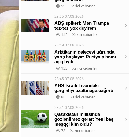
99
Xarici xəbərlər
23:55 07.08.2026
ABŞ spikeri: Mən Trampa
tez-tez yox deyirəm
142
Xarici xəbərlər
23:49 07.08.2026
Arktikanın gələcəyi uğrunda
yarış başlayır: Rusiya planını
açıqlayıb
133
Xarici xəbərlər
23:45 07.08.2026
ABŞ İsraili Livandakı
gərginliyi azaltmağa çağırıb
88
Xarici xəbərlər
23:41 07.08.2026
Qazaxıstan millisində
gözlənilməz qərar: Yeni baş
məşqçi kim oldu?
78
Xarici xəbərlər