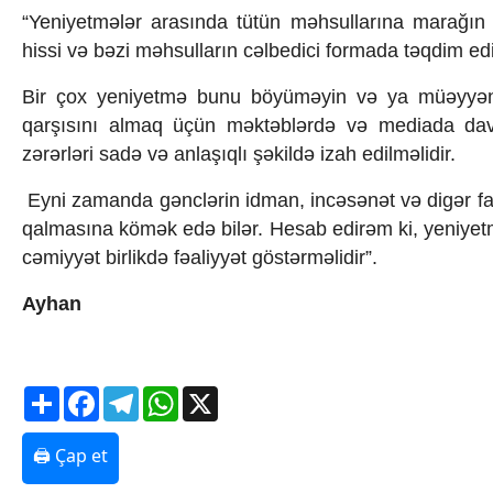
“Yeniyetmələr arasında tütün məhsullarına marağın a
hissi və bəzi məhsulların cəlbedici formada təqdim ed
Bir çox yeniyetmə bunu böyüməyin və ya müəyyən q
qarşısını almaq üçün məktəblərdə və mediada davam
zərərləri sadə və anlaşıqlı şəkildə izah edilməlidir.
Eyni zamanda gənclərin idman, incəsənət və digər fayd
qalmasına kömək edə bilər. Hesab edirəm ki, yeniyet
cəmiyyət birlikdə fəaliyyət göstərməlidir”.
Ayhan
Share
Facebook
Telegram
WhatsApp
X
🖨 Çap et