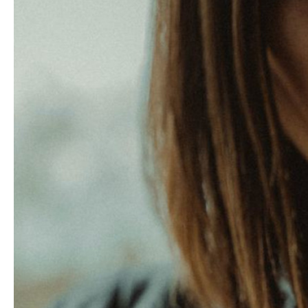
Azərbaycan Beynəl
Siyasi
Forumunun Təşkila
Geosiyasi
İqtisadi
Sosioloji
Araşdırma
Multimedia
Foto
Video
İnfoqrafika
Podcast
Humanitar
Elm və təhsil
Mədəniyyət
Diaspor
Yüksəliş hekayəsi
Mədəniyyətimizin Zəfəri
Zəfər Diasporu
Səhiyyə
Ailə və uşaq
Turizm