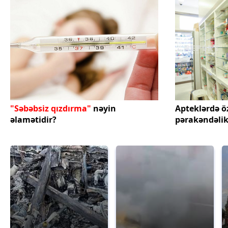
"Səbəbsiz qızdırma"
nəyin
Apteklərdə ö
əlamətidir?
pərakəndəlik 