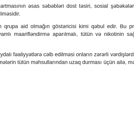
rtmasının əsas səbəbləri dost təsiri, sosial şəbəkələ
ilməsidir.
rupa aid olmağın göstəricisi kimi qəbul edir. Bu p
lı maarifləndirmə aparılmalı, tütün və nikotinin sa
alı fəaliyyətlərə cəlb edilməsi onların zərərli vərdişlər
mələrin tütün məhsullarından uzaq durması üçün ailə, m