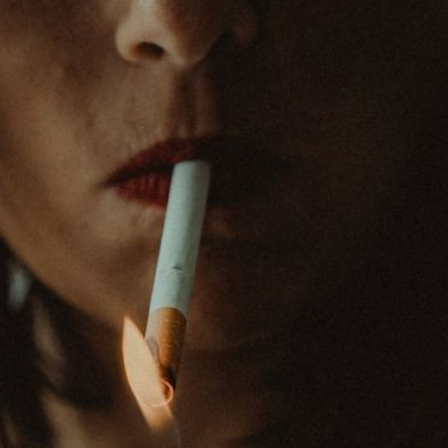
xalq İnvestisiya
Azərbaycanın Malayziyadakı səfi
t Komitəsi yaradılıb
çağırılıb, yenisi təyin olunub