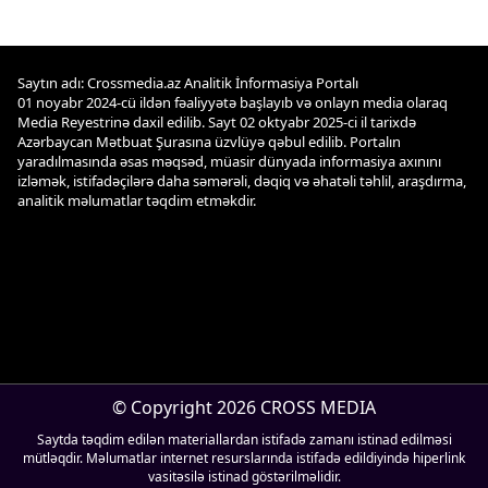
Saytın adı: Crossmedia.az Analitik İnformasiya Portalı
01 noyabr 2024-cü ildən fəaliyyətə başlayıb və onlayn media olaraq
Media Reyestrinə daxil edilib. Sayt 02 oktyabr 2025-ci il tarixdə
Azərbaycan Mətbuat Şurasına üzvlüyə qəbul edilib. Portalın
yaradılmasında əsas məqsəd, müasir dünyada informasiya axınını
izləmək, istifadəçilərə daha səmərəli, dəqiq və əhatəli təhlil, araşdırma,
analitik məlumatlar təqdim etməkdir.
© Copyright 2026 CROSS MEDIA
Saytda təqdim edilən materiallardan istifadə zamanı istinad edilməsi
mütləqdir. Məlumatlar internet resurslarında istifadə edildiyində hiperlink
vasitəsilə istinad göstərilməlidir.