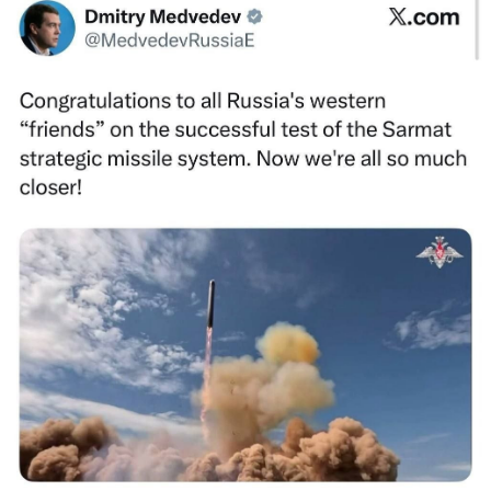
Mədəniyyətimizin Zəfəri
Zəfər Diasporu
Səhiyyə
Ailə və uşaq
Turizm
İqtisadiyyat
İqtisadi xəbərlər
Energetika
Neft-qaz
Əmək və sosial siyasət
Kənd təsərrüfatı
Hərbi sənaye
Telekommunikasiya və nəqliyyat
COP29
Cəmiyyət
Crossmedia.az - 1 yaş
Siyasət
Məhkəmə və hüquq