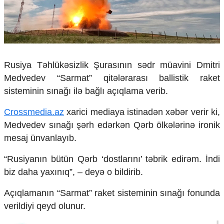
Çarpaz baxış
Təhlil
Siyasi
Geosiyasi
İqtisadi
Rusiya Təhlükəsizlik Şurasının sədr müavini Dmitri
Sosioloji
Medvedev “Sarmat” qitələrarası ballistik raket
Araşdırma
sisteminin sınağı ilə bağlı açıqlama verib.
Multimedia
Crossmedia.az
xarici mediaya istinadən xəbər verir ki,
Foto
Medvedev sınağı şərh edərkən Qərb ölkələrinə ironik
Video
mesaj ünvanlayıb.
İnfoqrafika
Podcast
“Rusiyanın bütün Qərb ‘dostlarını’ təbrik edirəm. İndi
Humanitar
biz daha yaxınıq”, – deyə o bildirib.
Elm və təhsil
Açıqlamanın “Sarmat” raket sisteminin sınağı fonunda
Mədəniyyət
verildiyi qeyd olunur.
Diaspor
Yüksəliş hekayəsi