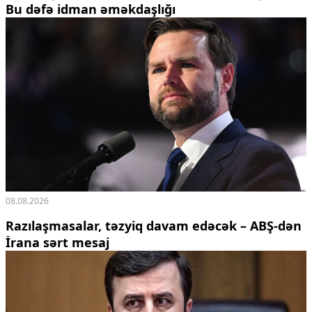
Bu dəfə idman əməkdaşlığı
08.08.2026
Razılaşmasalar, təzyiq davam edəcək – ABŞ-dən
İrana sərt mesaj