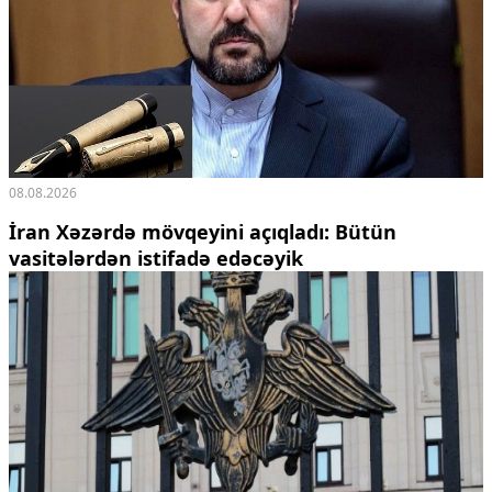
08.08.2026
İran Xəzərdə mövqeyini açıqladı: Bütün
vasitələrdən istifadə edəcəyik