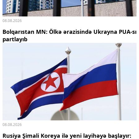
08.08.2026
Bolqarıstan MN: Ölkə ərazisində Ukrayna PUA-sı
partlayıb
08.08.2026
Rusiya Şimali Koreya ilə yeni layihəyə başlayır: