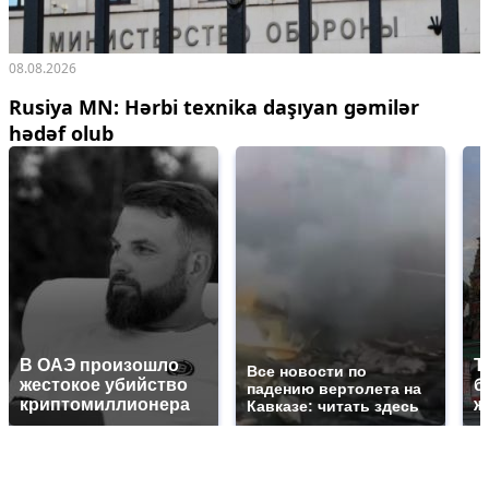
08.08.2026
Rusiya MN: Hərbi texnika daşıyan gəmilər
hədəf olub
В ОАЭ произошло
Т
Все новости по
жестокое убийство
б
падению вертолета на
криптомиллионера
ж
Кавказе: читать здесь