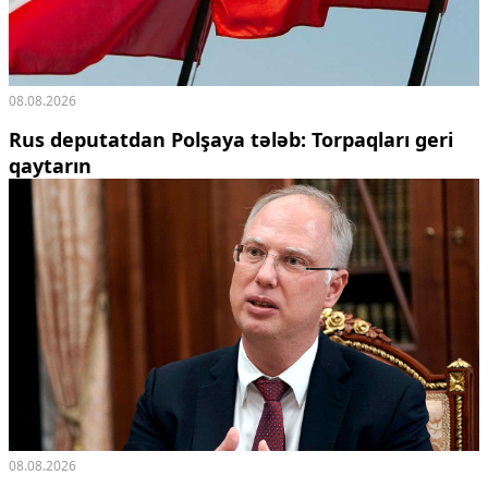
Ekologiya
Zəfər - 5
Gənclər və İdman
Media və QHT
08.08.2026
Hadisə
Rus deputatdan Polşaya tələb: Torpaqları geri
Sağlamlıq
qaytarın
Sosium
Mənəvi dəyərlər
Texnologiya
Mətbuat-150
Əlaqə
Missiyamız
08.08.2026