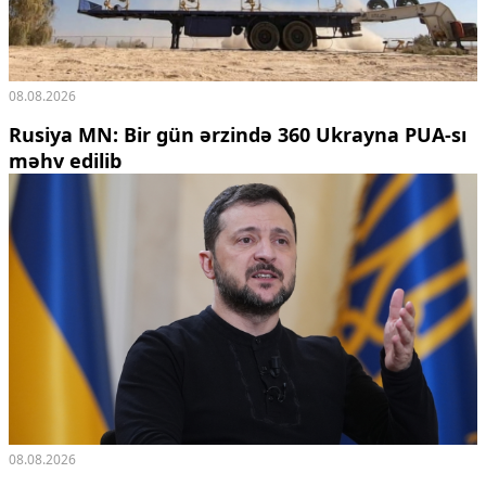
08.08.2026
Rusiya MN: Bir gün ərzində 360 Ukrayna PUA-sı
məhv edilib
08.08.2026