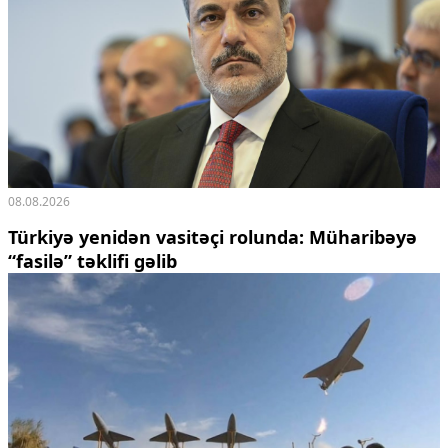
08.08.2026
Türkiyə yenidən vasitəçi rolunda: Müharibəyə
“fasilə” təklifi gəlib