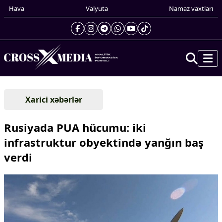
Hava
Valyuta
Namaz vaxtları
Prezidentin gündəliyi
Xarici xəbərlər
Gündəm
Dünya
Rusiyada PUA hücumu: iki
Xarici xəbərlər
infrastruktur obyektində yanğın baş
Cənubi Qafqaz
verdi
Türk Dünyası
Yaxın Şərq
Avropa
Amerika
Asiya
Afrika