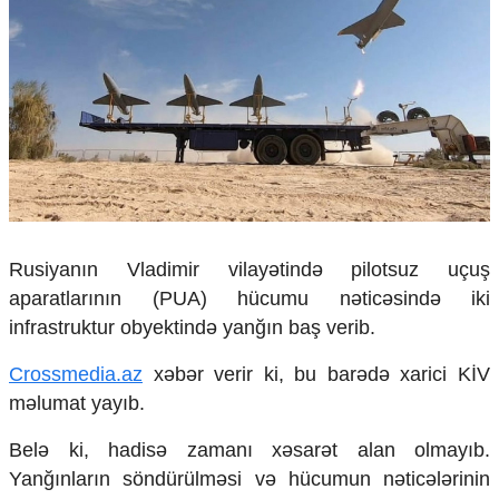
Çarpaz baxış
Təhlil
Siyasi
Geosiyasi
İqtisadi
Sosioloji
Araşdırma
Multimedia
Foto
Rusiyanın Vladimir vilayətində pilotsuz uçuş
Video
aparatlarının (PUA) hücumu nəticəsində iki
İnfoqrafika
infrastruktur obyektində yanğın baş verib.
Podcast
Humanitar
Crossmedia.az
xəbər verir ki, bu barədə xarici KİV
məlumat yayıb.
Elm və təhsil
Mədəniyyət
Belə ki, hadisə zamanı xəsarət alan olmayıb.
Diaspor
Yanğınların söndürülməsi və hücumun nəticələrinin
Yüksəliş hekayəsi