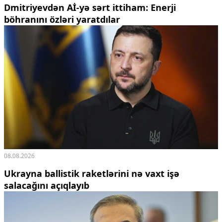
Dmitriyevdən Aİ-yə sərt ittiham: Enerji
böhranını özləri yaratdılar
08.08.2026
Ukrayna ballistik raketlərini nə vaxt işə
salacağını açıqlayıb