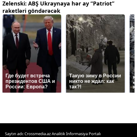
Zelenski: ABŞ Ukraynaya hər ay “Patriot”
raketləri göndərəcək
Где будет встреча
Такую зиму в России
К
президентов США и
никто не ждал: как
к
России: Европа?
так?!
К
Saytın adı: Crossmedia.az Analitik İnformasiya Portalı