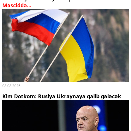
Məsciddə...
Ekologiya
Zəfər - 5
Gənclər və İdman
Media və QHT
Hadisə
Sağlamlıq
Sosium
Mənəvi dəyərlər
Texnologiya
Mətbuat-150
Əlaqə
Missiyamız
08.08.2026
Kim Dotkom: Rusiya Ukraynaya qalib gələcək