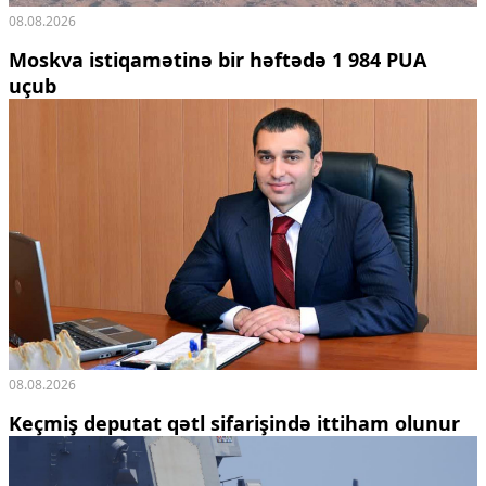
08.08.2026
Moskva istiqamətinə bir həftədə 1 984 PUA
uçub
08.08.2026
Keçmiş deputat qətl sifarişində ittiham olunur