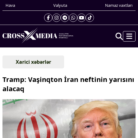
Hava
Valyuta
Namaz vaxtları
Prezidentin gündəliyi
Xarici xəbərlər
Gündəm
Dünya
Tramp: Vaşinqton İran neftinin yarısını
Xarici xəbərlər
alacaq
Cənubi Qafqaz
Türk Dünyası
Yaxın Şərq
Avropa
Amerika
Asiya
Afrika