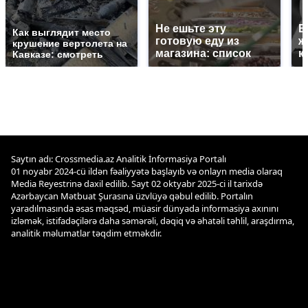
Не ешьте эту
В
Как выглядит место
готовую еду из
ж
крушение вертолета на
магазина: список
к
Кавказе: смотреть
Saytın adı: Crossmedia.az Analitik İnformasiya Portalı
01 noyabr 2024-cü ildən fəaliyyətə başlayıb və onlayn media olaraq
Media Reyestrinə daxil edilib. Sayt 02 oktyabr 2025-ci il tarixdə
Azərbaycan Mətbuat Şurasına üzvlüyə qəbul edilib. Portalın
yaradılmasında əsas məqsəd, müasir dünyada informasiya axınını
izləmək, istifadəçilərə daha səmərəli, dəqiq və əhatəli təhlil, araşdırma,
analitik məlumatlar təqdim etməkdir.