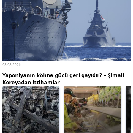
08.08.2026
Yaponiyanın köhnə gücü geri qayıdır? – Şimali
Koreyadan ittihamlar