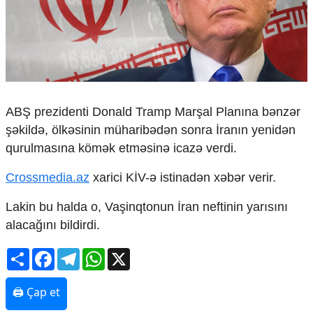
Çarpaz baxış
Təhlil
Siyasi
Geosiyasi
İqtisadi
Sosioloji
ABŞ prezidenti Donald Tramp Marşal Planına bənzər
Araşdırma
şəkildə, ölkəsinin müharibədən sonra İranın yenidən
Multimedia
qurulmasına kömək etməsinə icazə verdi.
Foto
Crossmedia.az
xarici KİV-ə istinadən xəbər verir.
Video
İnfoqrafika
Lakin bu halda o, Vaşinqtonun İran neftinin yarısını
Podcast
alacağını bildirdi.
Humanitar
Share
Facebook
Telegram
WhatsApp
X
Elm və təhsil
Mədəniyyət
Diaspor
🖨 Çap et
Yüksəliş hekayəsi