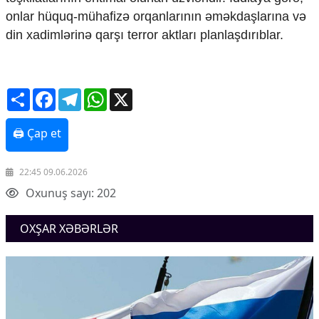
Mədəniyyətimizin Zəfəri
onlar hüquq-mühafizə orqanlarının əməkdaşlarına və
Zəfər Diasporu
din xadimlərinə qarşı terror aktları planlaşdırıblar.
Səhiyyə
Ailə və uşaq
Turizm
Share
Facebook
Telegram
WhatsApp
X
İqtisadiyyat
İqtisadi xəbərlər
🖨 Çap et
Energetika
Neft-qaz
Əmək və sosial siyasət
22:45 09.06.2026
Kənd təsərrüfatı
Oxunuş sayı: 202
Hərbi sənaye
Telekommunikasiya və nəqliyyat
OXŞAR XƏBƏRLƏR
COP29
Cəmiyyət
Crossmedia.az - 1 yaş
Siyasət
Məhkəmə və hüquq