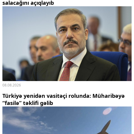
salacağını açıqlayıb
08.08.2026
Türkiyə yenidən vasitəçi rolunda: Müharibəyə
“fasilə” təklifi gəlib