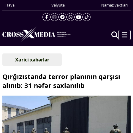
Hava
Valyuta
Namaz vaxtları
Prezidentin gündəliyi
Xarici xəbərlər
Gündəm
Dünya
Qırğızıstanda terror planının qarşısı
Xarici xəbərlər
alınıb: 31 nəfər saxlanılıb
Cənubi Qafqaz
Türk Dünyası
Yaxın Şərq
Avropa
Amerika
Asiya
Afrika