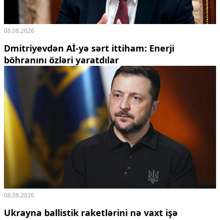
08.08.2026
Dmitriyevdən Aİ-yə sərt ittiham: Enerji
böhranını özləri yaratdılar
08.08.2026
Ukrayna ballistik raketlərini nə vaxt işə