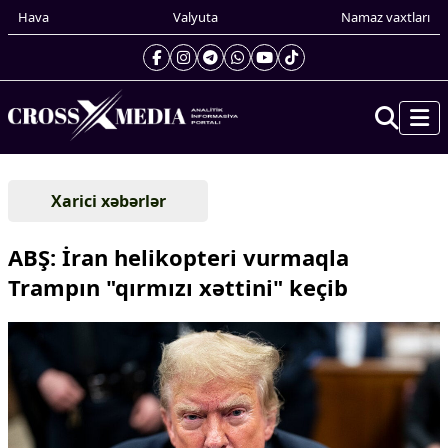
Hava
Valyuta
Namaz vaxtları
Prezidentin gündəliyi
Xarici xəbərlər
Gündəm
Dünya
ABŞ: İran helikopteri vurmaqla
Xarici xəbərlər
Trampın "qırmızı xəttini" keçib
Cənubi Qafqaz
Türk Dünyası
Yaxın Şərq
Avropa
Amerika
Asiya
Afrika