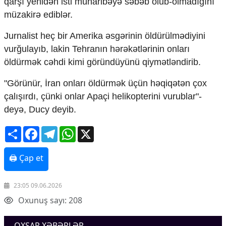
qarşı yenidən isti müharibəyə səbəb olub-olmadığını
Mədəniyyətimizin Zəfəri
müzakirə ediblər.
Zəfər Diasporu
Səhiyyə
Jurnalist heç bir Amerika əsgərinin öldürülmədiyini
Ailə və uşaq
vurğulayıb, lakin Tehranın hərəkətlərinin onları
Turizm
öldürmək cəhdi kimi göründüyünü qiymətləndirib.
İqtisadiyyat
"Görünür, İran onları öldürmək üçün həqiqətən çox
İqtisadi xəbərlər
çalışırdı, çünki onlar Apaçi helikopterini vurublar"-
Energetika
deyə, Ducy deyib.
Neft-qaz
Əmək və sosial siyasət
Share
Facebook
Telegram
WhatsApp
X
Kənd təsərrüfatı
Hərbi sənaye
Telekommunikasiya və nəqliyyat
🖨 Çap et
COP29
Cəmiyyət
23:05 09.06.2026
Oxunuş sayı: 208
Crossmedia.az - 1 yaş
Siyasət
OXŞAR XƏBƏRLƏR
Məhkəmə və hüquq