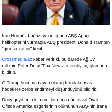
Çarpaz baxış
Təhlil
Siyasi
Geosiyasi
İqtisadi
Sosioloji
İran Hörmüz boğazı yaxınlığında ABŞ Apaçi
helikopterini vurmaqla ABŞ prezidenti Donald Trampın
Araşdırma
"qırmızı xəttini" keçib.
Multimedia
Foto
Crossmedia.az
xəbər verir ki, bu barədə Ağ Ev
Video
müxbiri Peter Ducy "Fox News"-a verdiyi açıqlamada
İnfoqrafika
bildirib.
Podcast
O Tramp hücuma cavab olaraq İrandakı əsas
Humanitar
hədəflərə zərbə endirməyi düşündüyünü bildirib.
Elm və təhsil
Mədəniyyət
Ducy qeyd edib ki, cəmi bir neçə gün əvvəl Oval
Diaspor
Ofisdə Amerika əsgərlərinin ölümünün ABŞ-nin İrana
Yüksəliş hekayəsi