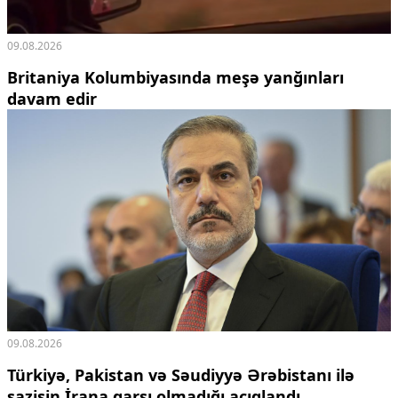
09.08.2026
Britaniya Kolumbiyasında meşə yanğınları
davam edir
09.08.2026
Türkiyə, Pakistan və Səudiyyə Ərəbistanı ilə
sazişin İrana qarşı olmadığı açıqlandı