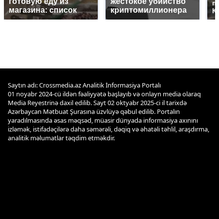
готовую еду из
жестокое убийство
п
магазина: список
криптомиллионера
К
Saytın adı: Crossmedia.az Analitik İnformasiya Portalı
01 noyabr 2024-cü ildən fəaliyyətə başlayıb və onlayn media olaraq
Media Reyestrinə daxil edilib. Sayt 02 oktyabr 2025-ci il tarixdə
Azərbaycan Mətbuat Şurasına üzvlüyə qəbul edilib. Portalın
yaradılmasında əsas məqsəd, müasir dünyada informasiya axınını
izləmək, istifadəçilərə daha səmərəli, dəqiq və əhatəli təhlil, araşdırma,
analitik məlumatlar təqdim etməkdir.