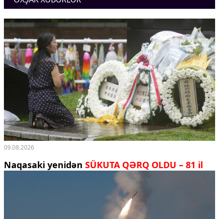
Ekologiya
Zəfər - 5
Gənclər və İdman
Media və QHT
Hadisə
Sağlamlıq
Sosium
Mənəvi dəyərlər
Texnologiya
Mətbuat-150
Əlaqə
Missiyamız
09.08.2026
Naqasaki yenidən
SÜKUTA QƏRQ OLDU – 81 il