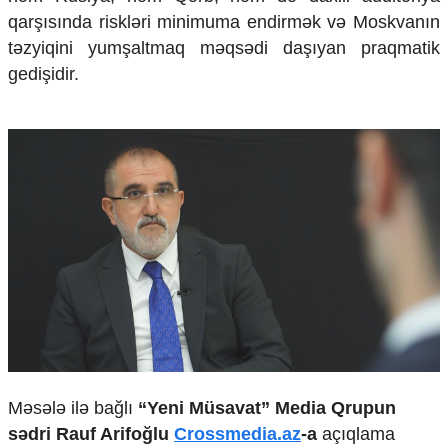
Mədəniyyətimizin Zəfəri
qarşısında riskləri minimuma endirmək və Moskvanın
Zəfər Diasporu
təzyiqini yumşaltmaq məqsədi daşıyan praqmatik
Səhiyyə
gedişidir.
Ailə və uşaq
Turizm
İqtisadiyyat
İqtisadi xəbərlər
Energetika
Neft-qaz
Əmək və sosial siyasət
Kənd təsərrüfatı
Hərbi sənaye
Telekommunikasiya və nəqliyyat
COP29
Cəmiyyət
Crossmedia.az - 1 yaş
Məsələ ilə bağlı
“Yeni Müsavat” Media Qrupun
Siyasət
sədri Rauf Arifoğlu
Crossmedia.az
-a
açıqlama
Məhkəmə və hüquq