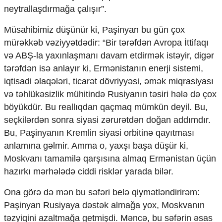
neytrallaşdırmağa çalışır”.
Müsahibimiz düşünür ki, Paşinyan bu gün çox
mürəkkəb vəziyyətdədir: “Bir tərəfdən Avropa İttifaqı
və ABŞ-la yaxınlaşmanı davam etdirmək istəyir, digər
tərəfdən isə anlayır ki, Ermənistanın enerji sistemi,
iqtisadi əlaqələri, ticarət dövriyyəsi, əmək miqrasiyası
və təhlükəsizlik mühitində Rusiyanın təsiri hələ də çox
böyükdür. Bu reallıqdan qaçmaq mümkün deyil. Bu,
seçkilərdən sonra siyasi zərurətdən doğan addımdır.
Bu, Paşinyanın Kremlin siyasi orbitinə qayıtması
anlamına gəlmir. Amma o, yaxşı başa düşür ki,
Moskvanı tamamilə qarşısına almaq Ermənistan üçün
hazırkı mərhələdə ciddi risklər yarada bilər.
Ona görə də mən bu səfəri belə qiymətləndirirəm:
Paşinyan Rusiyaya dəstək almağa yox, Moskvanın
təzyiqini azaltmağa getmişdi. Məncə, bu səfərin əsas