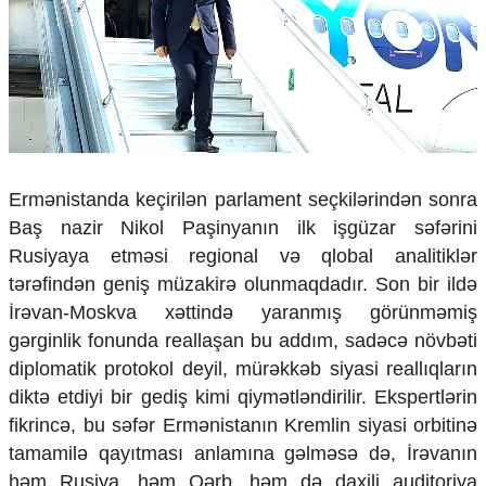
Çarpaz baxış
Təhlil
Siyasi
Geosiyasi
İqtisadi
Sosioloji
Araşdırma
Ermənistanda keçirilən parlament seçkilərindən sonra
Multimedia
Baş nazir Nikol Paşinyanın ilk işgüzar səfərini
Foto
Rusiyaya etməsi regional və qlobal analitiklər
Video
tərəfindən geniş müzakirə olunmaqdadır. Son bir ildə
İnfoqrafika
İrəvan-Moskva xəttində yaranmış görünməmiş
Podcast
gərginlik fonunda reallaşan bu addım, sadəcə növbəti
Humanitar
diplomatik protokol deyil, mürəkkəb siyasi reallıqların
diktə etdiyi bir gediş kimi qiymətləndirilir. Ekspertlərin
Elm və təhsil
fikrincə, bu səfər Ermənistanın Kremlin siyasi orbitinə
Mədəniyyət
Diaspor
tamamilə qayıtması anlamına gəlməsə də, İrəvanın
Yüksəliş hekayəsi
həm Rusiya, həm Qərb, həm də daxili auditoriya