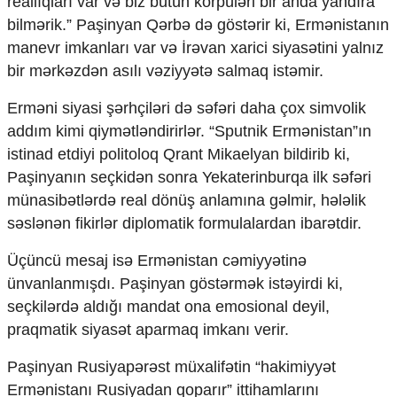
reallıqları var və biz bütün körpüləri bir anda yandıra
bilmərik.” Paşinyan Qərbə də göstərir ki, Ermənistanın
manevr imkanları var və İrəvan xarici siyasətini yalnız
bir mərkəzdən asılı vəziyyətə salmaq istəmir.
Erməni siyasi şərhçiləri də səfəri daha çox simvolik
addım kimi qiymətləndirirlər. “Sputnik Ermənistan”ın
istinad etdiyi politoloq Qrant Mikaelyan bildirib ki,
Paşinyanın seçkidən sonra Yekaterinburqa ilk səfəri
münasibətlərdə real dönüş anlamına gəlmir, hələlik
səslənən fikirlər diplomatik formulalardan ibarətdir.
Üçüncü mesaj isə Ermənistan cəmiyyətinə
ünvanlanmışdı. Paşinyan göstərmək istəyirdi ki,
seçkilərdə aldığı mandat ona emosional deyil,
praqmatik siyasət aparmaq imkanı verir.
Paşinyan Rusiyapərəst müxalifətin “hakimiyyət
Ermənistanı Rusiyadan qoparır” ittihamlarını