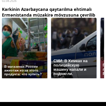
02.08.2026
Kərkinin Azərbaycana qaytarılma ehtimalı
Ermənistanda müzakirə mövzusuna çevrilib
СМИ: В Химках на
полицейскую
Г
В магазинах России
машину напали и
п
ажиотаж из-за этого
подожгли.
Р
продукта: что купить?