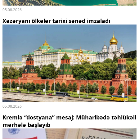
05.08.2026
Xəzəryanı ölkələr tarixi sənəd imzaladı
05.08.2026
Kremlə “dostyana” mesaj:
Müharibədə təhlükəli
mərhələ başlayıb