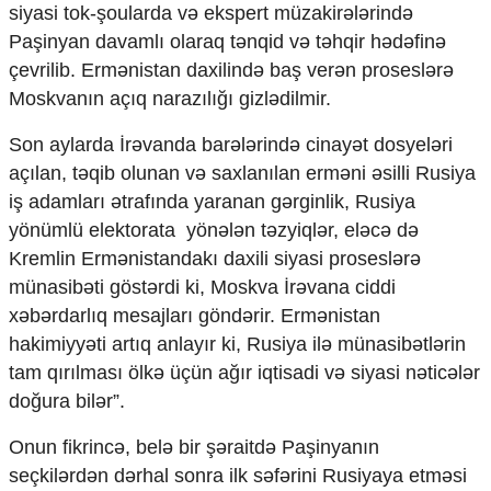
siyasi tok-şoularda və ekspert müzakirələrində
Paşinyan davamlı olaraq tənqid və təhqir hədəfinə
çevrilib. Ermənistan daxilində baş verən proseslərə
Moskvanın açıq narazılığı gizlədilmir.
Son aylarda İrəvanda barələrində cinayət dosyeləri
açılan, təqib olunan və saxlanılan erməni əsilli Rusiya
iş adamları ətrafında yaranan gərginlik, Rusiya
yönümlü elektorata yönələn təzyiqlər, eləcə də
Kremlin Ermənistandakı daxili siyasi proseslərə
münasibəti göstərdi ki, Moskva İrəvana ciddi
xəbərdarlıq mesajları göndərir. Ermənistan
hakimiyyəti artıq anlayır ki, Rusiya ilə münasibətlərin
tam qırılması ölkə üçün ağır iqtisadi və siyasi nəticələr
doğura bilər”.
Onun fikrincə, belə bir şəraitdə Paşinyanın
seçkilərdən dərhal sonra ilk səfərini Rusiyaya etməsi