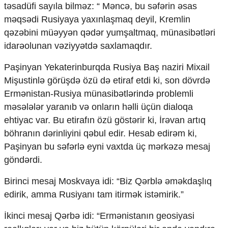
təsadüfi sayıla bilməz: “ Məncə, bu səfərin əsas
məqsədi Rusiyaya yaxınlaşmaq deyil, Kremlin
qəzəbini müəyyən qədər yumşaltmaq, münasibətləri
idarəolunan vəziyyətdə saxlamaqdır.
Paşinyan Yekaterinburqda Rusiya Baş naziri Mixail
Mişustinlə görüşdə özü də etiraf etdi ki, son dövrdə
Ermənistan-Rusiya münasibətlərində problemli
məsələlər yaranıb və onların həlli üçün dialoqa
ehtiyac var. Bu etirafın özü göstərir ki, İrəvan artıq
böhranın dərinliyini qəbul edir. Hesab edirəm ki,
Paşinyan bu səfərlə eyni vaxtda üç mərkəzə mesaj
göndərdi.
Birinci mesaj Moskvaya idi: “Biz Qərblə əməkdaşlıq
edirik, amma Rusiyanı tam itirmək istəmirik.”
İkinci mesaj Qərbə idi: “Ermənistanın geosiyasi