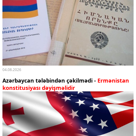
04.08.2026
Azərbaycan tələbindən çəkilmədi -
Ermənistan
konstitusiyası dəyişməlidir