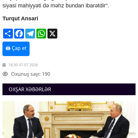
siyasi mahiyyəti də məhz bundan ibarətdir".
Turqut Ansari
Share
Facebook
Telegram
WhatsApp
X
🖨 Çap et
18:30 07.07.2026
Oxunuş sayı: 190
OXŞAR XƏBƏRLƏR