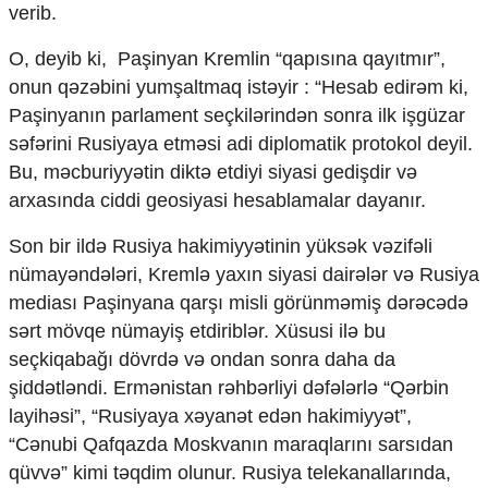
verib.
Ekologiya
Zəfər - 5
O, deyib ki, Paşinyan Kremlin “qapısına qayıtmır”,
Gənclər və İdman
onun qəzəbini yumşaltmaq istəyir : “Hesab edirəm ki,
Media və QHT
Paşinyanın parlament seçkilərindən sonra ilk işgüzar
Hadisə
Sağlamlıq
səfərini Rusiyaya etməsi adi diplomatik protokol deyil.
Sosium
Bu, məcburiyyətin diktə etdiyi siyasi gedişdir və
Mənəvi dəyərlər
arxasında ciddi geosiyasi hesablamalar dayanır.
Texnologiya
Mətbuat-150
Son bir ildə Rusiya hakimiyyətinin yüksək vəzifəli
nümayəndələri, Kremlə yaxın siyasi dairələr və Rusiya
Əlaqə
mediası Paşinyana qarşı misli görünməmiş dərəcədə
Missiyamız
sərt mövqe nümayiş etdiriblər. Xüsusi ilə bu
seçkiqabağı dövrdə və ondan sonra daha da
şiddətləndi. Ermənistan rəhbərliyi dəfələrlə “Qərbin
layihəsi”, “Rusiyaya xəyanət edən hakimiyyət”,
“Cənubi Qafqazda Moskvanın maraqlarını sarsıdan
qüvvə” kimi təqdim olunur. Rusiya telekanallarında,