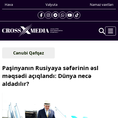
Hava
Valyuta
Namaz vaxtları
Prezidentin gündəliyi
Cənubi Qafqaz
Gündəm
Dünya
Paşinyanın Rusiyaya səfərinin əsl
Xarici xəbərlər
məqsədi açıqlandı: Dünya necə
Cənubi Qafqaz
aldadılır?
Türk Dünyası
Yaxın Şərq
Avropa
Amerika
Asiya
Afrika