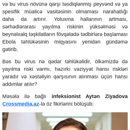
Mədəniyyətimizin Zəfəri
və bu virus növünə qarşı təsdiqlənmiş peyvənd və ya
Zəfər Diasporu
spesifik müalicə vasitəsinin olmaması narahatlığı
Səhiyyə
daha da artırır. Yoluxma hallarının artması,
Ailə və uşaq
sərhədlərarası yayılma riskinin yüksəlməsi və
Turizm
beynəlxalq təşkilatların fövqəladə tədbirlərə başlaması
İqtisadiyyat
Ebola təhlükəsinin miqyasını yenidən gündəmə
gətirib.
İqtisadi xəbərlər
Energetika
Bəs bu virus nə qədər təhlükəlidir, ölkəmizdə də
Neft-qaz
yayılma riski varmı, hazırkı vəziyyət hansı riskləri
Əmək və sosial siyasət
Kənd təsərrüfatı
yaradır və xəstəliyin qarşısının alınması üçün hansı
Hərbi sənaye
addımlar atılır?
Telekommunikasiya və nəqliyyat
COP29
Məsələ ilə bağlı
infeksionist Aytən Ziyadova
Crossmedia.az
-la öz fikirlərini bölüşüb:
Cəmiyyət
Crossmedia.az - 1 yaş
Siyasət
Məhkəmə və hüquq