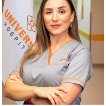
Ekologiya
Zəfər - 5
Gənclər və İdman
Media və QHT
Hadisə
Sağlamlıq
Sosium
Mənəvi dəyərlər
Texnologiya
Mətbuat-150
Əlaqə
Missiyamız