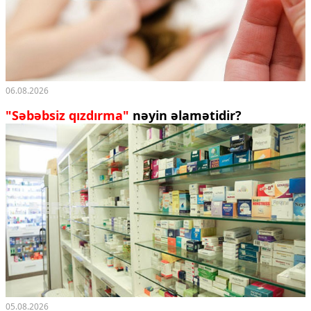
06.08.2026
"Səbəbsiz qızdırma"
nəyin əlamətidir?
05.08.2026