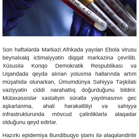
Çarpaz baxış
Təhlil
Siyasi
Geosiyasi
İqtisadi
Sosioloji
Son həftələrdə Mərkəzi Afrikada yayılan Ebola virusu
Araşdırma
beynəlxalq ictimaiyyətin diqqət mərkəzinə çevrilib.
Multimedia
Xüsusilə Konqo Demokratik Respublikası və
Foto
Uqandada qeydə alınan yoluxma hallarında artım
Video
müşahidə olunarkən, Ümumdünya Səhiyyə Təşkilatı
İnfoqrafika
vəziyyətin ciddi narahatlıq doğurduğunu bildirir.
Podcast
Mütəxəssislər xəstəliyin sürətlə yayılmasının gec
Humanitar
aşkarlanma, əhali hərəkətliliyi və səhiyyə
infrastrukturunda mövcud çətinliklərlə əlaqədar
Elm və təhsil
olduğunu qeyd edirlər.
Mədəniyyət
Diaspor
Hazırkı epidemiya Bundibuqyo ştamı ilə əlaqələndirilir
Yüksəliş hekayəsi