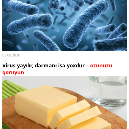
03.08.2026
Virus yayılır, dərmanı isə yoxdur –
özünüzü
qoruyun