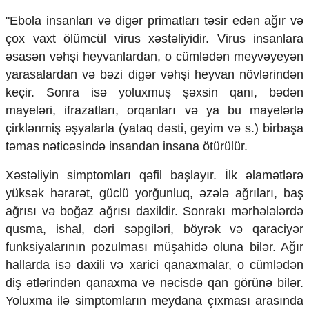
"Ebola insanları və digər primatları təsir edən ağır və
çox vaxt ölümcül virus xəstəliyidir. Virus insanlara
əsasən vəhşi heyvanlardan, o cümlədən meyvəyeyən
yarasalardan və bəzi digər vəhşi heyvan növlərindən
keçir. Sonra isə yoluxmuş şəxsin qanı, bədən
mayeləri, ifrazatları, orqanları və ya bu mayelərlə
çirklənmiş əşyalarla (yataq dəsti, geyim və s.) birbaşa
təmas nəticəsində insandan insana ötürülür.
Xəstəliyin simptomları qəfil başlayır. İlk əlamətlərə
yüksək hərarət, güclü yorğunluq, əzələ ağrıları, baş
ağrısı və boğaz ağrısı daxildir. Sonrakı mərhələlərdə
qusma, ishal, dəri səpgiləri, böyrək və qaraciyər
funksiyalarının pozulması müşahidə oluna bilər. Ağır
hallarda isə daxili və xarici qanaxmalar, o cümlədən
diş ətlərindən qanaxma və nəcisdə qan görünə bilər.
Yoluxma ilə simptomların meydana çıxması arasında