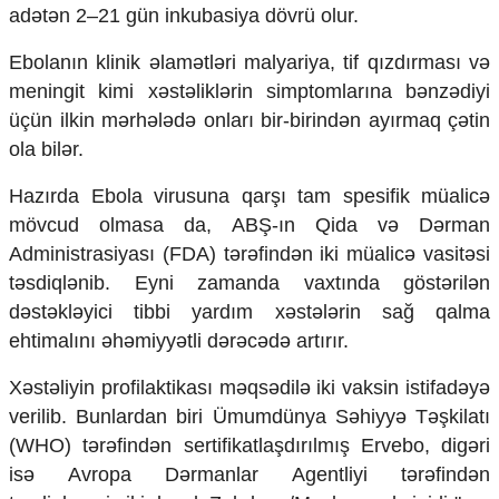
adətən 2–21 gün inkubasiya dövrü olur.
Ebolanın klinik əlamətləri malyariya, tif qızdırması və
meningit kimi xəstəliklərin simptomlarına bənzədiyi
üçün ilkin mərhələdə onları bir-birindən ayırmaq çətin
ola bilər.
Hazırda Ebola virusuna qarşı tam spesifik müalicə
mövcud olmasa da, ABŞ-ın Qida və Dərman
Administrasiyası (FDA) tərəfindən iki müalicə vasitəsi
təsdiqlənib. Eyni zamanda vaxtında göstərilən
dəstəkləyici tibbi yardım xəstələrin sağ qalma
ehtimalını əhəmiyyətli dərəcədə artırır.
Xəstəliyin profilaktikası məqsədilə iki vaksin istifadəyə
verilib. Bunlardan biri Ümumdünya Səhiyyə Təşkilatı
(WHO) tərəfindən sertifikatlaşdırılmış Ervebo, digəri
isə Avropa Dərmanlar Agentliyi tərəfindən