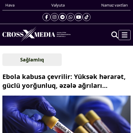
Hava
Valyuta
Namaz vaxtları
Prezidentin gündəliyi
Sağlamlıq
Gündəm
Dünya
Ebola kabusa çevrilir: Yüksək hərarət,
Xarici xəbərlər
güclü yorğunluq, əzələ ağrıları...
Cənubi Qafqaz
Türk Dünyası
Yaxın Şərq
Avropa
Amerika
Asiya
Afrika