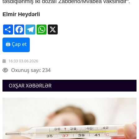
təsdiqlənmiş iki dozalı Zabdeno/Mvabea vaksinidir".
Elmir Heydərli
Share
Facebook
Telegram
WhatsApp
X
🖨 Çap et
16:33 03.06.2026
Oxunuş sayı: 234
OXŞAR XƏBƏRLƏR