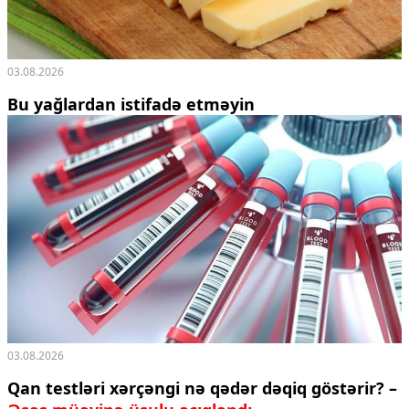
03.08.2026
Bu yağlardan istifadə etməyin
03.08.2026
Qan testləri xərçəngi nə qədər dəqiq göstərir? –