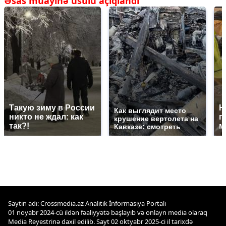
Əsas müayinə üsulu açıqlandı
Такую зиму в России
Н
Как выглядит место
никто не ждал: как
г
крушение вертолета на
так?!
м
Кавказе: смотреть
Saytın adı: Crossmedia.az Analitik İnformasiya Portalı
01 noyabr 2024-cü ildən fəaliyyətə başlayıb və onlayn media olaraq
Media Reyestrinə daxil edilib. Sayt 02 oktyabr 2025-ci il tarixdə