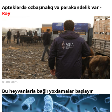
Apteklərdə özbaşınalıq və pərakəndəlik var -
Rəy
05.08.2026
Bu heyvanlarla bağlı yoxlamalar başlayır