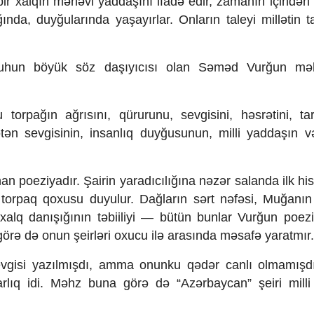
 bir xalqın mənəvi yaddaşını ifadə edir, zamanın içindən
nda, duyğularında yaşayırlar. Onların taleyi millətin tal
li ruhun böyük söz daşıyıcısı olan Səməd Vurğun mə
orpağın ağrısını, qürurunu, sevgisini, həsrətini, tar
ətən sevgisinin, insanlıq duyğusunun, milli yaddaşın 
poeziyadır. Şairin yaradıcılığına nəzər salanda ilk his
torpaq qoxusu duyulur. Dağların sərt nəfəsi, Muğanı
, xalq danışığının təbiiliyi — bütün bunlar Vurğun poez
örə də onun şeirləri oxucu ilə arasında məsafə yaratmır.
vgisi yazılmışdı, amma onunku qədər canlı olmamışd
lıq idi. Məhz buna görə də “Azərbaycan” şeiri mill