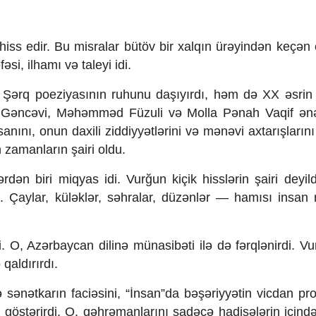
iss edir. Bu misralar bütöv bir xalqın ürəyindən keçən et
, ilhamı və taleyi idi.
 Şərq poeziyasının ruhunu daşıyırdı, həm də XX əsri
mi Gəncəvi, Məhəmməd Füzuli və Molla Pənah Vaqif ən
ını, onun daxili ziddiyyətlərini və mənəvi axtarışlarını 
zamanların şairi oldu.
n biri miqyas idi. Vurğun kiçik hisslərin şairi deyil
idi. Çaylar, küləklər, səhralar, düzənlər — hamısı insan
 O, Azərbaycan dilinə münasibəti ilə də fərqlənirdi. Vur
 qaldırırdı.
ə sənətkarın faciəsini, “İnsan”da bəşəriyyətin vicdan pro
 göstərirdi. O, qəhrəmanlarını sadəcə hadisələrin içind