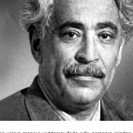
ndə olan əsas
Sosial şəbəkələrdə yaş məhdudi
əsi qaydası dəyişib
tələbinin pozulmasına görə cər
müəyyənləşib