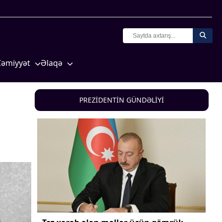
Cəmiyyət
Əlaqə
Crossmedia.az - 1 yaş
Missiyamız
Siyasət
PREZİDENTİN GÜNDƏLİYİ
Məhkəmə və hüquq
yasət
Ekologiya
Zəfər - 5
Gənclər və İdman
a və
Media və QHT
Hadisə
Sağlamlıq