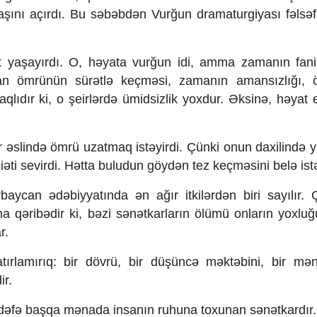
aşını açırdı. Bu səbəbdən Vurğun dramaturgiyası fəlsəf
 yaşayırdı. O, həyata vurğun idi, amma zamanın fanil
nsan ömrünün sürətlə keçməsi, zamanın amansızlığı,
ıdır ki, o şeirlərdə ümidsizlik yoxdur. Əksinə, həyat e
 əslində ömrü uzatmaq istəyirdi. Çünki onun daxilində
əbiəti sevirdi. Hətta buludun göydən tez keçməsini belə ist
an ədəbiyyatında ən ağır itkilərdən biri sayılır. 
 qəribədir ki, bəzi sənətkarların ölümü onların yoxluğ
r.
ırlamırıq: bir dövrü, bir düşüncə məktəbini, bir mən
ir.
əfə başqa mənada insanın ruhuna toxunan sənətkardır.