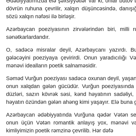
Ədəbiyyatımızda elə şəxsiyyətlər var ki, onlar bütöv
İqtisadiyyat
İqtisadi xəbərlər
dövrün ruhuna çevrilir, xalqın düşüncəsində, danışığı
Energetika
sözü xalqın nəfəsi ilə birləşir.
Neft-qaz
Əmək və sosial siyasət
Azərbaycan poeziyasının zirvələrindən biri, mil
Kənd təsərrüfatı
sənətkarlardandır.
Hərbi sənaye
Telekommunikasiya və nəqliyyat
O, sadəcə misralar deyil, Azərbaycanı yazırdı. Bu t
COP29
gələcəyini poeziyaya çevirirdi. Onun yaradıcılığı V
Cəmiyyət
mənəvi idealların poetik salnaməsidir.
Crossmedia.az - 1 yaş
Siyasət
Səməd Vurğun poeziyası sadəcə oxunan deyil, yaşanan 
Məhkəmə və hüquq
onun xalqdan gələn gücüdür. Vurğun poeziyasında 
Ekologiya
düzləri, sazın kövrək səsi, kənd həyatının sadəliyi
Zəfər - 5
Gənclər və İdman
həyatın özündən gələn ahəng kimi yaşayır. Elə buna g
Media və QHT
Azərbaycan ədəbiyyatında Vurğuna qədər Vətən se
Hadisə
Sağlamlıq
onun üçün Vətən romantik anlayış yox, mənəvi var
Sosium
kimliyimizin poetik rəmzinə çevrilib. Hər dəfə
Mənəvi dəyərlər