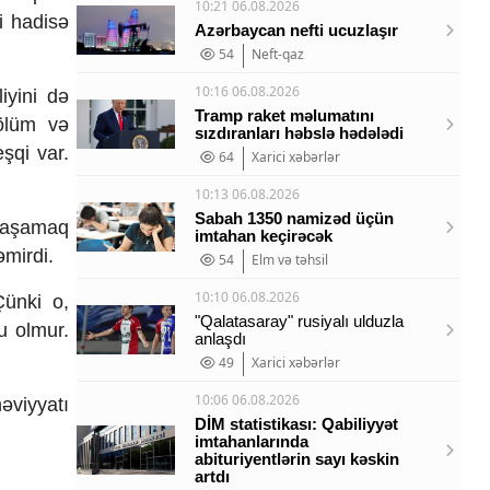
10:21 06.08.2026
i hadisə
Azərbaycan nefti ucuzlaşır
54
Neft-qaz
10:16 06.08.2026
iyini də
Tramp raket məlumatını
 ölüm və
sızdıranları həbslə hədələdi
şqi var.
64
Xarici xəbərlər
10:13 06.08.2026
Sabah 1350 namizəd üçün
 yaşamaq
imtahan keçirəcək
əmirdi.
54
Elm və təhsil
10:10 06.08.2026
Çünki o,
"Qalatasaray" rusiyalı ulduzla
u olmur.
anlaşdı
49
Xarici xəbərlər
10:06 06.08.2026
əviyyatı
DİM statistikası: Qabiliyyət
imtahanlarında
abituriyentlərin sayı kəskin
artdı