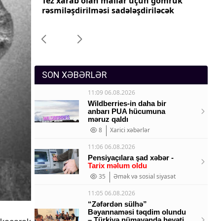
yyəti
Tez xarab olan mallar üçün gömrük
Pr
Sosium
imələr
rəsmiləşdirilməsi sadələşdiriləcək
dəy
Mənəvi dəyərlər
Texnologiya
Mətbuat-150
SON XƏBƏRLƏR
11:09 06.08.2026
Wildberries-in daha bir
anbarı PUA hücumuna
məruz qaldı
8
Xarici xəbərlər
11:06 06.08.2026
Pensiyaçılara şad xəbər -
Tarix məlum oldu
35
Əmək və sosial siyasət
11:05 06.08.2026
“Zəfərdən sülhə”
Bəyannaməsi təqdim olundu
– Türkiyə nümayəndə heyəti