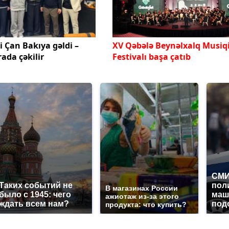
i Çan Bakıya gəldi –
XV Qəbələ Beynəlxalq Musiq
rada çəkilir
Festivalı başa çatıb
СМИ
Таких событий не
пол
В магазинах России
было с 1945: чего
маш
ажиотаж из-за этого
ждать всем нам?
под
продукта: что купить?