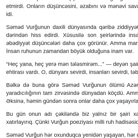
etmirdi. Onların düşüncəsini, əzabını və mənəvi sav
idi.
Səməd Vurğunun daxili dünyasında qəribə ziddiyyət
dərindən hiss edirdi. Xüsusilə son şeirlərində i
əbədiyyət düşüncələri daha çox görünür. Amma maraql
İnsan ruhunun zamandan böyük olduğuna inam var.
“Heç yana, heç yerə mən tələsmirəm...” — deyən şair
ehtirası vardı. O, dünyanı sevirdi, insanları sevirdi, t
Bəlkə də buna görə Səməd Vurğunun ölümü Azərbayc
yaradıcılığının tam zirvəsində dünyadan köçdü. Amma
Əksinə, həmin gündən sonra onlar daha çox yaşayırla
Bu gün onun adı çəkiləndə biz yalnız bir şairi xat
xatırlayırıq. Çünki Vurğun poeziyası milli ruh hadisəsid
Səməd Vurğun hər oxunduqca yenidən yaşayan, hər d