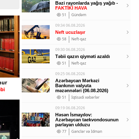
Bəzi rayonlarda yağış yağıb -
FAKTİKİ HAVA
51
Gündəm
09:34 06.08.2026
Neft ucuzlaşır
58
Neft-qaz
09:30 06.08.2026
Təbii qazın qiyməti azaldı
51
Neft-qaz
09:25 06.08.2026
Azərbaycan Mərkəzi
hur
Bankının valyuta
bi
məzənnələri (06.08.2026)
51
İqtisadi xəbərlər
09:19 06.08.2026
Həsən İsmayılov:
Azərbaycan taekvondosunun
parlayan ulduzu
77
Gənclər və İdman