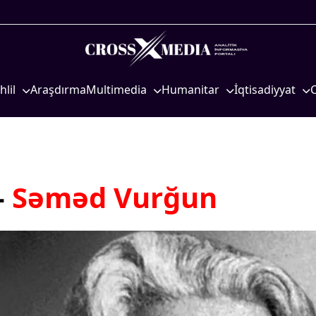
hlil
Araşdırma
Multimedia
Humanitar
İqtisadiyyat
iyasi
Foto
Elm və təhsil
İqtisadi xəbərlər
eosiyasi
Video
Mədəniyyət
Energetika
qtisadi
İnfoqrafika
Diaspor
Neft-qaz
osioloji
Podcast
Yüksəliş hekayəsi
Əmək və sosial si
–
Səməd Vurğun
Mədəniyyətimizin Zəfəri
Kənd təsərrüfatı
Zəfər Diasporu
Hərbi sənaye
Səhiyyə
Telekommunikasiy
nəqliyyat
Ailə və uşaq
COP29
Turizm