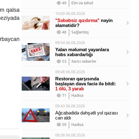
49
Elm və təhsil
ım qalsa
10:00 06.08.2026
eziyada
"Səbəbsiz qızdırma"
nəyin
əlamətidir?
48
Sağlamlıq
ərbaycan
09:54 06.08.2026
Yalan məlumat yayanlara
həbs xəbərdarlığı
53
Xarici xəbərlər
09:48 06.08.2026
Restoran qarşısında
başlayan dava faciə ilə bitdi:
1 ölü, 3 yaralı
71
Hadisə
09:43 06.08.2026
Ağcabədidə dəhşətli yol qəzası
can aldı
59
Hadisə
09:38 06.08.2026