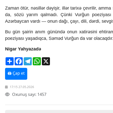
Zaman ötür, nəsillər dəyişir, illər tarixə çevrilir,
da, sözü yarım qalmadı. Çünki Vurğun poeziyası 
Azərbaycan vardı — onun dağı, çayı, dili, dərdi, sevgi
Bu gün şairin anım günündə onun xatirəsini ehtiram
poeziyası yaşadıqca, Səməd Vurğun da var olacaqdı
Nigar Yahyazadə
Share
Facebook
Telegram
WhatsApp
X
🖨 Çap et
17:15 27.05.2026
Oxunuş sayı: 1457