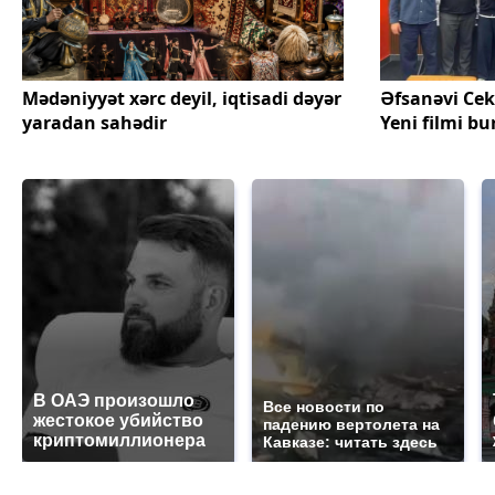
Mədəniyyət xərc deyil, iqtisadi dəyər
Əfsanəvi Cek
yaradan sahədir
Yeni filmi bu
В ОАЭ произошло
Все новости по
жестокое убийство
падению вертолета на
криптомиллионера
Кавказе: читать здесь