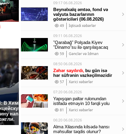
09:17 06.08.2026
Beynəlxalq əmtəə, fond və
valyuta bazarlarının
göstəriciləri (06.08.2026)
49
İqtisadi xəbərlər
i
09:11 06.08.2026
"Qarabağ" Polşada Kiyev
"Dinamo"su ilə qarşılaşacaq
59
Gənclər və İdman
08:50 06.08.2026
Zəhər sayılırdı,
bu gün isə
hər süfrənin vazkeçilməzidir
57
Xarici xəbərlər
07:20 06.08.2026
Yapışqan paltar rulonundan
: В Химках на
istifadə etməyin 10 fərqli yolu
ицейскую
Где будет встреча
Такую з
81
Xarici xəbərlər
ину напали и
президентов США и
никто не
ожгли.
России: Европа?
так?!
06:20 06.08.2026
Alma Xilasında kilsədə hansı
məhsullar təqdis olunur?