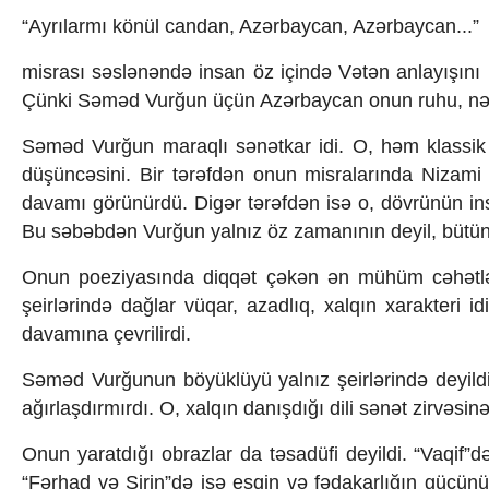
Texnologiya
“Ayrılarmı könül candan, Azərbaycan, Azərbaycan...”
Mətbuat-150
Əlaqə
misrası səslənəndə insan öz içində Vətən anlayışını h
Missiyamız
Çünki Səməd Vurğun üçün Azərbaycan onun ruhu, nəfəsi
Səməd Vurğun maraqlı sənətkar idi. O, həm klassik
düşüncəsini. Bir tərəfdən onun misralarında Niza
davamı görünürdü. Digər tərəfdən isə o, dövrünün insan
Bu səbəbdən Vurğun yalnız öz zamanının deyil, bütün 
Onun poeziyasında diqqət çəkən ən mühüm cəhətlərdə
şeirlərində dağlar vüqar, azadlıq, xalqın xarakteri 
davamına çevrilirdi.
Səməd Vurğunun böyüklüyü yalnız şeirlərində deyildi.
ağırlaşdırmırdı. O, xalqın danışdığı dili sənət zirvəsinə
Onun yaratdığı obrazlar da təsadüfi deyildi. “Vaqif”d
“Fərhad və Şirin”də isə eşqin və fədakarlığın gücünü