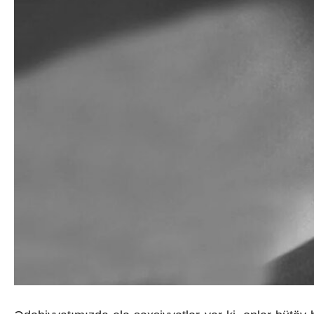
Dövlət mülkiyyəti
Siyasi
vəsaitlərin verilm
Geosiyasi
İqtisadi
Sosioloji
Araşdırma
Multimedia
Foto
Video
İnfoqrafika
Podcast
Humanitar
Elm və təhsil
Mədəniyyət
Diaspor
Yüksəliş hekayəsi
Mədəniyyətimizin Zəfəri
Zəfər Diasporu
Səhiyyə
Ailə və uşaq
Turizm