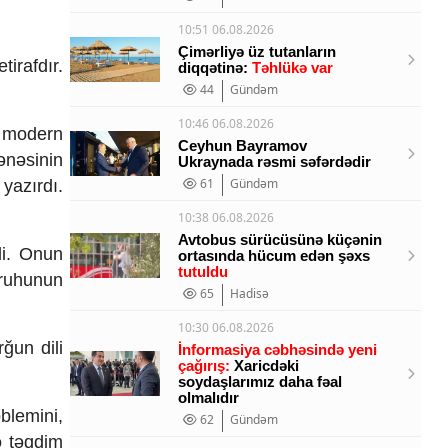
10:51 06.08.2026
Çimərliyə üz tutanların
irafdır.
diqqətinə:
Təhlükə var
44
Gündəm
10:46 06.08.2026
n modern
Ceyhun Bayramov
ənəsinin
Ukraynada rəsmi səfərdədir
61
Gündəm
yazırdı.
10:38 06.08.2026
Avtobus sürücüsünə küçənin
di. Onun
ortasında hücum edən şəxs
tutuldu
 ruhunun
65
Hadisə
10:30 06.08.2026
ğun dili
İnformasiya cəbhəsində yeni
çağırış:
Xaricdəki
soydaşlarımız daha fəal
olmalıdır
blemini,
62
Gündəm
ə təqdim