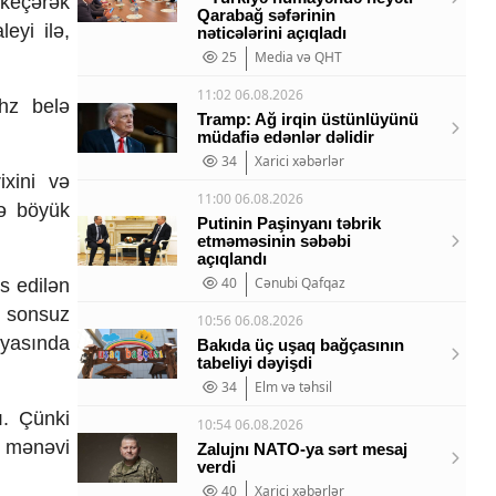
 keçərək
Qarabağ səfərinin
eyi ilə,
nəticələrini açıqladı
25
Media və QHT
11:02 06.08.2026
hz belə
Tramp: Ağ irqin üstünlüyünü
müdafiə edənlər
dəlidir
34
Xarici xəbərlər
ixini və
11:00 06.08.2026
və böyük
Putinin Paşinyanı təbrik
etməməsinin səbəbi
açıqlandı
40
Cənubi Qafqaz
s edilən
n sonsuz
10:56 06.08.2026
iyasında
Bakıda üç uşaq bağçasının
tabeliyi dəyişdi
34
Elm və təhsil
ı. Çünki
10:54 06.08.2026
i mənəvi
Zalujnı NATO-ya sərt mesaj
verdi
40
Xarici xəbərlər