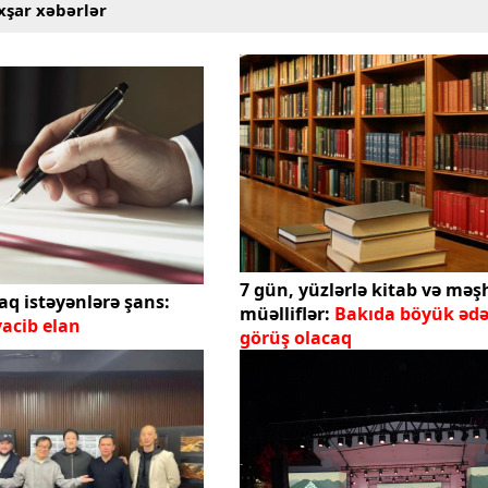
xşar xəbərlər
7 gün, yüzlərlə kitab və məş
aq istəyənlərə şans:
müəlliflər:
Bakıda böyük ədə
vacib elan
görüş olacaq