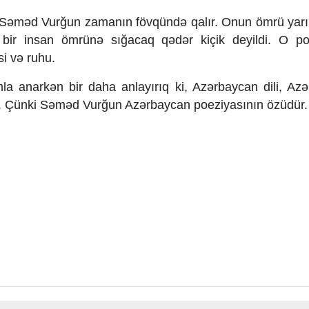
 amma Səməd Vurğun zamanın fövqündə qalır. Onun ömrü yar
bir insan ömrünə sığacaq qədər kiçik deyildi. O po
si və ruhu.
la anarkən bir daha anlayırıq ki, Azərbaycan dili, Az
r. Çünki Səməd Vurğun Azərbaycan poeziyasının özüdür.