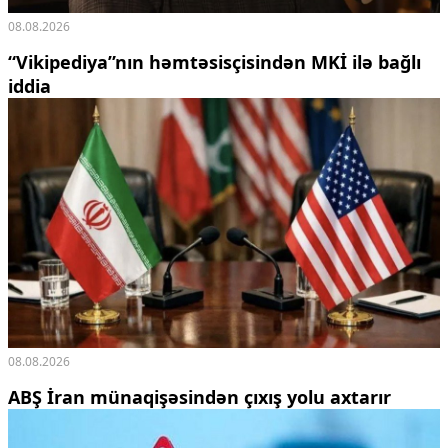
08.08.2026
“Vikipediya”nın həmtəsisçisindən MKİ ilə bağlı
iddia
08.08.2026
ABŞ İran münaqişəsindən çıxış yolu axtarır