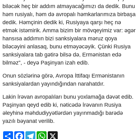
Mədəniyyətimizin Zəfəri
biləcək heç bir addım atmayacağımızı da dedik. Bunu
Zəfər Diasporu
həm rusiyalı, həm də avropalı həmkarlarımıza birbaşa
Səhiyyə
dedik. Həmçinin dedik ki, Rusiyaya qarşı heç nə
Ailə və uşaq
etmək istəmirik. Amma bizim bir mövqeyimiz var: əgər
Turizm
hansısa addımın bizi sanksiyalara məruz qoya
İqtisadiyyat
biləcəyini anlasaq, bunu etməyəcəyik. Çünki Rusiya
İqtisadi xəbərlər
sanksiyalara tab gətirə bilsə də, Ermənistan edə
Energetika
bilməz”, - deyə Paşinyan izah edib.
Neft-qaz
Əmək və sosial siyasət
Onun sözlərinə görə, Avropa İttifaqı Ermənistanın
Kənd təsərrüfatı
sanksiyalardan yayındığından narahatdır.
Hərbi sənaye
Telekommunikasiya və nəqliyyat
Lakin İrəvan avropalıları bunu yoxlamağa dəvət edib.
COP29
Paşinyan qeyd edib ki, nəticədə İrəvanın Rusiya
əleyhinə məhdudiyyətlərdən yayınmadığı barədə
Cəmiyyət
yazılı bəyanat verilib.
Crossmedia.az - 1 yaş
Siyasət
Share
Facebook
Telegram
WhatsApp
X
Məhkəmə və hüquq