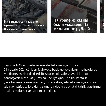
На Урале из казны
Т
Как выглядит место
были украдены 18
б
крушение вертолета на
миллионов рублей
ж
Кавказе: смотреть
Saytın adı: Crossmedia.az Analitik İnformasiya Portalı
01 noyabr 2024-cü ildən fəaliyyətə başlayıb və onlayn media olaraq
Media Reyestrinə daxil edilib. Sayt 02 oktyabr 2025-ci il tarixdə
Azərbaycan Mətbuat Şurasına üzvlüyə qəbul edilib. Portalın
yaradılmasında əsas məqsəd, müasir dünyada informasiya axınını
izləmək, istifadəçilərə daha səmərəli, dəqiq və əhatəli təhlil, araşdırma,
analitik məlumatlar təqdim etməkdir.