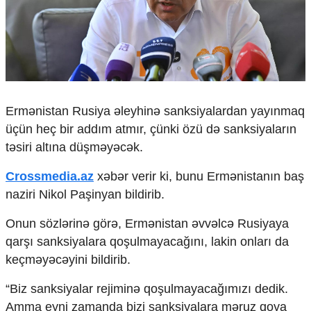
Çarpaz baxış
Təhlil
Siyasi
Geosiyasi
İqtisadi
Sosioloji
Ermənistan Rusiya əleyhinə sanksiyalardan yayınmaq
Araşdırma
üçün heç bir addım atmır, çünki özü də sanksiyaların
Multimedia
təsiri altına düşməyəcək.
Foto
Crossmedia.az
xəbər verir ki, bunu Ermənistanın baş
Video
İnfoqrafika
naziri Nikol Paşinyan bildirib.
Podcast
Onun sözlərinə görə, Ermənistan əvvəlcə Rusiyaya
Humanitar
qarşı sanksiyalara qoşulmayacağını, lakin onları da
Elm və təhsil
keçməyəcəyini bildirib.
Mədəniyyət
“Biz sanksiyalar rejiminə qoşulmayacağımızı dedik.
Diaspor
Yüksəliş hekayəsi
Amma eyni zamanda bizi sanksiyalara məruz qoya