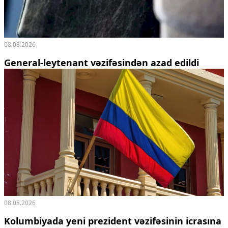
08.08.2026
General-leytenant vəzifəsindən azad edildi
08.08.2026
Kolumbiyada yeni prezident vəzifəsinin icrasına