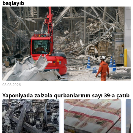
başlayıb
08.08.2026
Yaponiyada zəlzələ qurbanlarının sayı 39-a çatıb