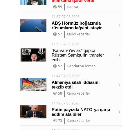
məhkəmə qərar verdi
59
Hadisə
11:57 07.08.2026
ABŞ Hörmüz boğazında
rüsumların ləğvini istəyir
57
Xarici xəbərlər
11:53 07.08.2026
"Karvan-Yevlax" qapıçı
Rüstəm Samiqullini transfer
edib
52
Gənclər və İdman
11:47 07.08.2026
Almaniya silah iddiasını
təkzib etdi
58
Xarici xəbərlər
11:42 07.08.2026
Putin payızda NATO-ya qarşı
addım ata bilər
73
Xarici xəbərlər