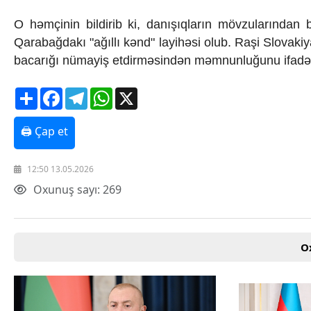
Texnologiya
O həmçinin bildirib ki, danışıqların mövzularından bi
Mətbuat-150
Qarabağdakı "ağıllı kənd" layihəsi olub. Raşi Slovaki
Əlaqə
Missiyamız
bacarığı nümayiş etdirməsindən məmnunluğunu ifadə
Share
Facebook
Telegram
WhatsApp
X
🖨 Çap et
12:50 13.05.2026
Oxunuş sayı: 269
O