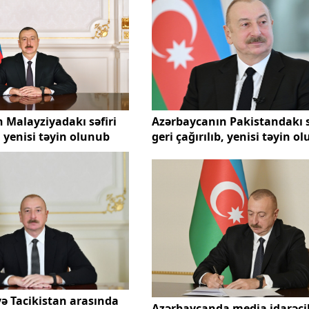
 Malayziyadakı səfiri
Azərbaycanın Pakistandakı s
b, yenisi təyin olunub
geri çağırılıb, yenisi təyin o
ə Tacikistan arasında
Azərbaycanda media idarəçi