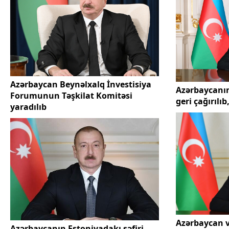
Azərbaycan Beynəlxalq İnvestisiya
Azərbaycanın
Forumunun Təşkilat Komitəsi
geri çağırılı
yaradılıb
Azərbaycan v
Azərbaycanın Estoniyadakı səfiri