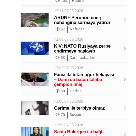
103
Hadisə
12:11 07.08.2026
ARDNF Perunun enerji
nəhənginə sərmayə yatırdı
67
Neft-qaz
12:09 07.08.2026
KİV: NATO Rusiyaya zərbə
endirməyə başlayıb
63
Xarici xəbərlər
12:03 07.08.2026
Faciə ilə bitən uğur hekayəsi
–
Dənizdə batan tələbə
çempion imiş
60
Hadisə
12:00 07.08.2026
Cərimə ilə tərbiyə olmaz
70
Sosium
11:58 07.08.2026
Səidə Bəkirqızı ilə bağlı