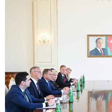
Azərbaycan Beynəl
Siyasi
Forumunun Təşkila
Geosiyasi
İqtisadi
Sosioloji
Araşdırma
Multimedia
Foto
Video
İnfoqrafika
Podcast
Humanitar
Elm və təhsil
Mədəniyyət
Diaspor
Yüksəliş hekayəsi
Mədəniyyətimizin Zəfəri
Zəfər Diasporu
Səhiyyə
Ailə və uşaq
Turizm