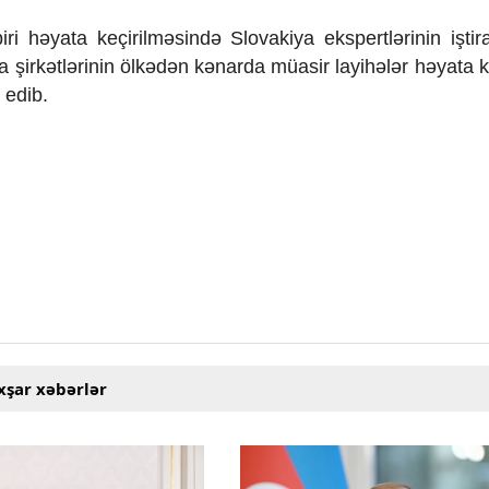
ri həyata keçirilməsində Slovakiya ekspertlərinin iştira
ya şirkətlərinin ölkədən kənarda müasir layihələr həyata 
 edib.
xşar xəbərlər