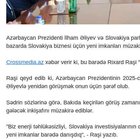
İqtisadiyyat
İqtisadi xəbərlər
Energetika
Neft-qaz
Əmək və sosial siyasət
Kənd təsərrüfatı
Azərbaycan Prezidenti İlham Əliyev və Slovakiya parl
Hərbi sənaye
bazarda Slovakiya biznesi üçün yeni imkanları müzaki
Telekommunikasiya və nəqliyyat
COP29
Crossmedia.az
xəbər verir ki, bu barədə Rixard Raşi
Cəmiyyət
Crossmedia.az - 1 yaş
Siyasət
Raşi qeyd edib ki, Azərbaycan Prezidentinin 2025-ci
Məhkəmə və hüquq
Əliyevlə yenidən görüşmək onun üçün şərəf olub.
Ekologiya
Zəfər - 5
Sədrin sözlərinə görə, Bakıda keçirilən görüş zamanı 
Gənclər və İdman
gələcək inkişafını müzakirə ediblər.
Media və QHT
Hadisə
Sağlamlıq
"Biz enerji təhlükəsizliyi, Slovakiya investisiyaların
Sosium
yeni imkanlar barədə danışdıq", - Raşi yazıb.
Mənəvi dəyərlər