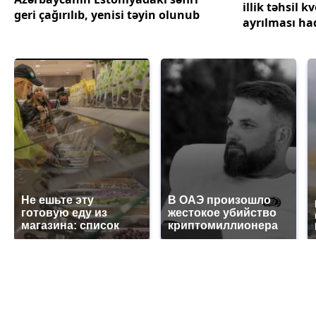
illik təhsil k
geri çağırılıb, yenisi təyin olunub
ayrılması ha
təsdiqlənib
Не ешьте эту
В ОАЭ произошло
готовую еду из
жестокое убийство
магазина: список
криптомиллионера