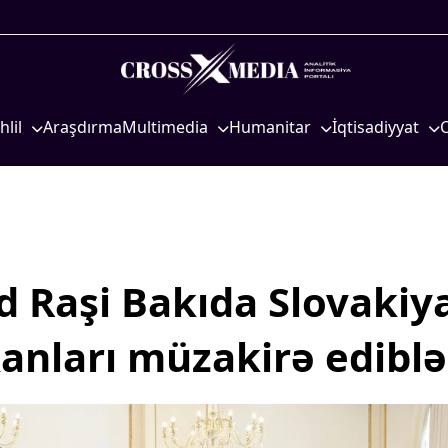
hlil
Araşdırma
Multimedia
Humanitar
İqtisadiyyat
iyasi
Foto
Elm və təhsil
İqtisadi xəbərlər
eosiyasi
Video
Mədəniyyət
Energetika
qtisadi
İnfoqrafika
Diaspor
Neft-qaz
osioloji
Podcast
Yüksəliş hekayəsi
Əmək və sosial si
d Raşi Bakıda Slovakiy
Mədəniyyətimizin Zəfəri
Kənd təsərrüfatı
Zəfər Diasporu
Hərbi sənaye
anları müzakirə ediblə
Səhiyyə
Telekommunikasiy
nəqliyyat
Ailə və uşaq
COP29
Turizm