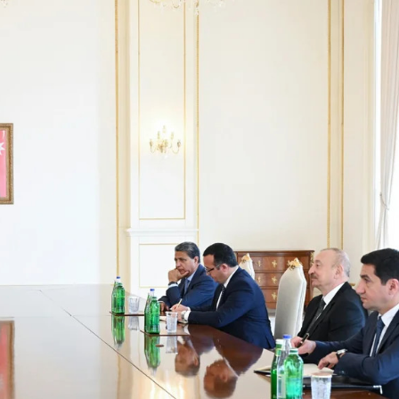
xalq İnvestisiya
Azərbaycanın Malayziyadakı səfi
t Komitəsi yaradılıb
çağırılıb, yenisi təyin olunub