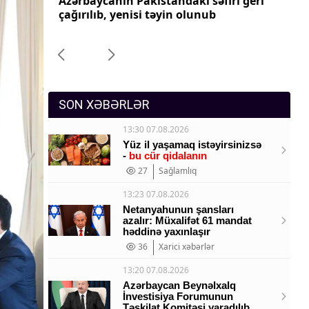
ri geri
Azərbaycanın Pakistandakı səfiri geri
Az
Sosium
çağırılıb, yenisi təyin olunub
ça
Mənəvi dəyərlər
Texnologiya
Mətbuat-150
SON XƏBƏRLƏR
13:30 07.08.2026
Yüz il yaşamaq istəyirsinizsə
-
bu cür qidalanın
27
Sağlamlıq
13:23 07.08.2026
Netanyahunun şansları
azalır: Müxalifət 61 mandat
həddinə yaxınlaşır
36
Xarici xəbərlər
13:20 07.08.2026
Azərbaycan Beynəlxalq
İnvestisiya Forumunun
Təşkilat Komitəsi yaradılıb