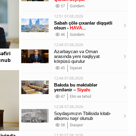
57
Gündəm
12:51 07.08.2026
Sabah çölə çıxanlar diqqətli
olsun -
HAVA...
46
Gündəm
12:49 07.08.2026
Azərbaycan və Oman
əfiri
arasında yeni nəqliyyat
lunub
körpüsü qurulur
45
Siyasət
12:44 07.08.2026
Bakıda bu məktəblər
yenilənir –
Siyahı
47
Elm və təhsil
12:38 07.08.2026
Soydaşımızın Tbilisidə kitab-
albomu nəşr olunub
58
Diaspor
liyində
12:30 07.08.2026