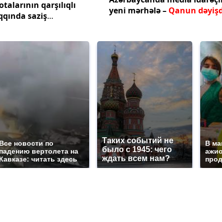
votalarının qarşılıqlı
yeni mərhələ –
Qanun dəyişd
qqında saziş
Таких событий не
Все новости по
В ма
было с 1945: чего
падению вертолета на
ажио
ждать всем нам?
Кавказе: читать здесь
прод