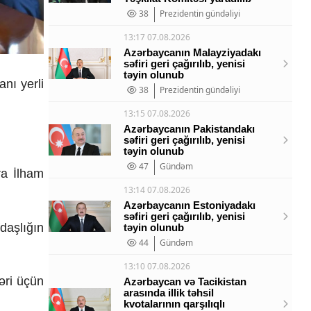
38
Prezidentin gündəliyi
13:17 07.08.2026
Azərbaycanın Malayziyadakı
səfiri geri çağırılıb, yenisi
təyin olunub
nı yerli
38
Prezidentin gündəliyi
13:15 07.08.2026
Azərbaycanın Pakistandakı
səfiri geri çağırılıb, yenisi
təyin olunub
47
Gündəm
ra İlham
13:14 07.08.2026
Azərbaycanın Estoniyadakı
səfiri geri çağırılıb, yenisi
daşlığın
təyin olunub
44
Gündəm
13:10 07.08.2026
əri üçün
Azərbaycan və Tacikistan
arasında illik təhsil
kvotalarının qarşılıqlı