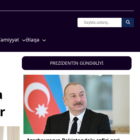
Cəmiyyət
Əlaqə
Crossmedia.az - 1 yaş
Missiyamız
Siyasət
PREZİDENTİN GÜNDƏLİYİ
Məhkəmə və hüquq
yasət
Ekologiya
a
Zəfər - 5
Gənclər və İdman
r
a və
Media və QHT
Hadisə
Sağlamlıq