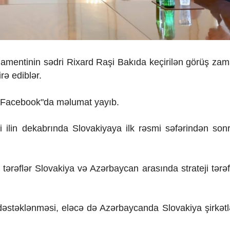
amentinin sədri Rixard Raşi Bakıda keçirilən görüş zama
rə ediblər.
 "Facebook"da məlumat yayıb.
 ilin dekabrında Slovakiyaya ilk rəsmi səfərindən son
tərəflər Slovakiya və Azərbaycan arasında strateji tərəf
ın dəstəklənməsi, eləcə də Azərbaycanda Slovakiya şirkətl