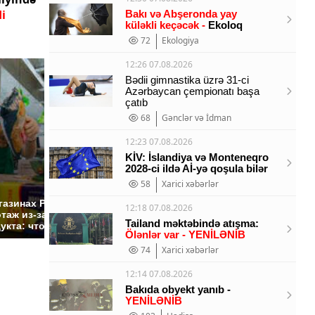
i
Bakı və Abşeronda yay
küləkli keçəcək -
Ekoloq
72
Ekologiya
12:26 07.08.2026
Bədii gimnastika üzrə 31-ci
Azərbaycan çempionatı başa
çatıb
68
Gənclər və İdman
12:23 07.08.2026
KİV: İslandiya və Monteneqro
2028-ci ildə Aİ-yə qoşula bilər
58
Xarici xəbərlər
СМИ: В Химках на
полицейскую
Где буд
газинах России
12:18 07.08.2026
машину напали и
презид
таж из-за этого
Tailand məktəbində atışma:
подожгли.
России:
укта: что купить?
Ölənlər var - YENİLƏNİB
74
Xarici xəbərlər
12:14 07.08.2026
Bakıda obyekt yanıb -
YENİLƏNİB