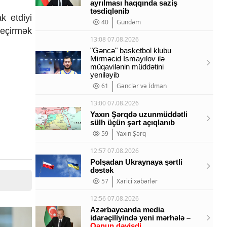
ayrılması haqqında saziş
təsdiqlənib
k etdiyi
40
Gündəm
keçirmək
13:08 07.08.2026
"Gəncə" basketbol klubu
Mirməcid İsmayılov ilə
müqavilənin müddətini
yeniləyib
61
Gənclər və İdman
13:00 07.08.2026
Yaxın Şərqdə uzunmüddətli
sülh üçün şərt açıqlanıb
59
Yaxın Şərq
12:57 07.08.2026
Polşadan Ukraynaya şərtli
dəstək
57
Xarici xəbərlər
12:56 07.08.2026
Azərbaycanda media
idarəçiliyində yeni mərhələ –
Qanun dəyişdi