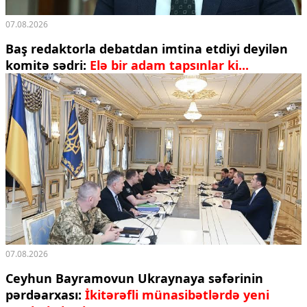
07.08.2026
Baş redaktorla debatdan imtina etdiyi deyilən
komitə sədri:
Elə bir adam tapsınlar ki...
07.08.2026
Ceyhun Bayramovun Ukraynaya səfərinin
pərdəarxası:
İkitərəfli münasibətlərdə yeni