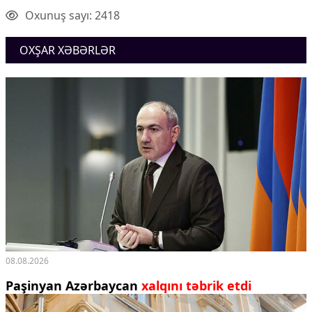
Oxunuş sayı: 2418
OXŞAR XƏBƏRLƏR
08.08.2026
Paşinyan Azərbaycan
xalqını təbrik etdi