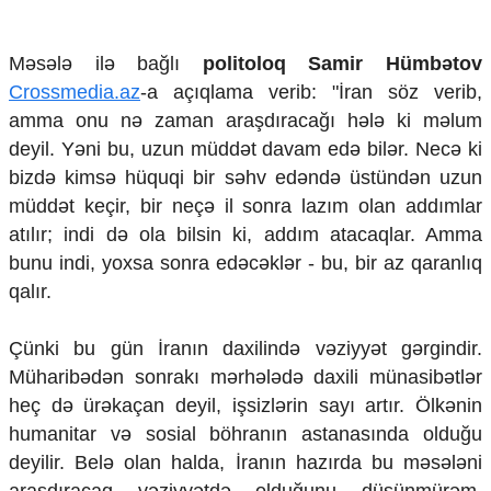
Məsələ ilə bağlı
politoloq Samir Hümbətov
Crossmedia.az
-a açıqlama verib: "İran
söz verib,
amma onu nə zaman araşdıracağı hələ ki məlum
deyil. Yəni bu, uzun müddət davam edə bilər. Necə ki
bizdə kimsə hüquqi bir səhv edəndə üstündən uzun
müddət keçir, bir neçə il sonra lazım olan addımlar
atılır; indi də ola bilsin ki, addım atacaqlar. Amma
bunu indi, yoxsa sonra edəcəklər - bu, bir az qaranlıq
qalır.
Çünki bu gün İranın daxilində vəziyyət gərgindir.
Müharibədən sonrakı mərhələdə daxili münasibətlər
heç də ürəkaçan deyil, işsizlərin sayı artır. Ölkənin
humanitar və sosial böhranın astanasında olduğu
deyilir. Belə olan halda, İranın hazırda bu məsələni
araşdıracaq vəziyyətdə olduğunu düşünmürəm.