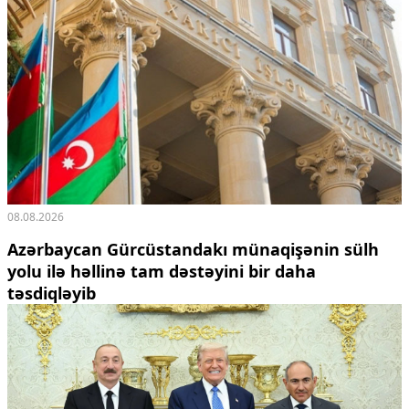
08.08.2026
Azərbaycan Gürcüstandakı münaqişənin sülh
yolu ilə həllinə tam dəstəyini bir daha
təsdiqləyib