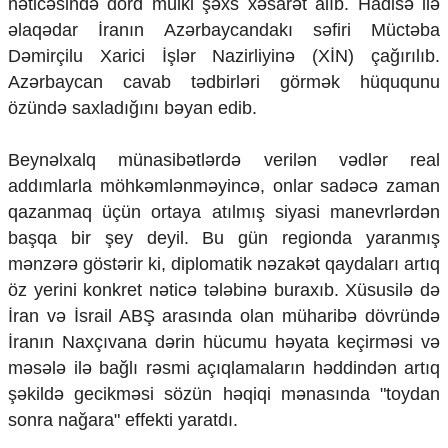
nəticəsində dörd mülki şəxs xəsarət alıb. Hadisə ilə
Ekologiya
əlaqədar İranın Azərbaycandakı səfiri Müctəba
Zəfər - 5
Dəmirçilu Xarici İşlər Nazirliyinə (XİN) çağırılıb.
Gənclər və İdman
Azərbaycan cavab tədbirləri görmək hüququnu
Media və QHT
Hadisə
özündə saxladığını bəyan edib.
Sağlamlıq
Sosium
Beynəlxalq münasibətlərdə verilən vədlər real
Mənəvi dəyərlər
addımlarla möhkəmlənməyincə, onlar sadəcə zaman
Texnologiya
qazanmaq üçün ortaya atılmış siyasi manevrlərdən
Mətbuat-150
başqa bir şey deyil. Bu gün regionda yaranmış
Əlaqə
mənzərə göstərir ki, diplomatik nəzakət qaydaları artıq
öz yerini konkret nəticə tələbinə buraxıb. Xüsusilə də
Missiyamız
İran və İsrail ABŞ arasında olan müharibə dövründə
İranın Naxçıvana dərin hücumu həyata keçirməsi və
məsələ ilə bağlı rəsmi açıqlamaların həddindən artıq
şəkildə gecikməsi sözün həqiqi mənasında "toydan
sonra nağara" effekti yaratdı.