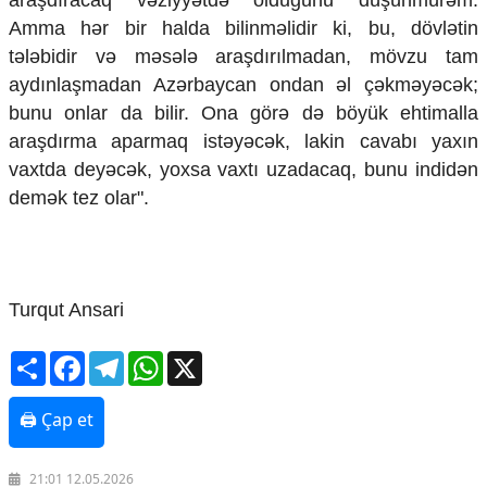
Amma hər bir halda bilinməlidir ki, bu, dövlətin
tələbidir və məsələ araşdırılmadan, mövzu tam
aydınlaşmadan Azərbaycan ondan əl çəkməyəcək;
bunu onlar da bilir. Ona görə də böyük ehtimalla
araşdırma aparmaq istəyəcək, lakin cavabı yaxın
vaxtda deyəcək, yoxsa vaxtı uzadacaq, bunu indidən
demək tez olar".
Turqut Ansari
Share
Facebook
Telegram
WhatsApp
X
🖨 Çap et
21:01 12.05.2026