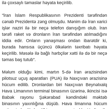
ilə çoxsaylı təmaslar həyata keçirilib.
Mədəniyyətimizin Zəfəri
Zəfər Diasporu
Səhiyyə
"İran İslam Respublikasının Prezidenti tərəfindən
Ailə və uşaq
cənab Prezidentə zəng olmuşdu. Mənim də İran xarici
Turizm
işlər naziri ilə bir neçə telefon danışığım olub. İran
İqtisadiyyat
tərəfi raket və dronların İran tərəfindən atılmadığını
iddia edir. Onların yanaşması ondan ibarətdir ki,
İqtisadi xəbərlər
burada hansısa üçüncü ölkələrin təxribatı həyata
Energetika
Neft-qaz
keçirilib. Məsələ ilə bağlı hərbçilər xətti ilə də bir neçə
Əmək və sosial siyasət
təmas baş tutub".
Kənd təsərrüfatı
Hərbi sənaye
Məlum olduğu kimi, martın 5-də İran ərazisindən
Telekommunikasiya və nəqliyyat
pilotsuz uçuş aparatları (PUA) ilə Naxçıvan ərazisinə
COP29
hücum edilib. Dronlardan biri Naxçıvan Beynəlxalq
Cəmiyyət
Hava Limanının terminal binasının üzərinə, ikincisi isə
Babək rayonu Şəkərabad kəndindəki məktəb
Crossmedia.az - 1 yaş
Siyasət
binasının yaxınlığına düşüb. Hava limanına hücum
Məhkəmə və hüquq