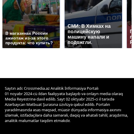
СМИ: В Химках на
полицейскую
Г
В магазинах России
машину напали и
п
ажиотаж из-за этого
подожгли.
Р
продукта: что купить?
Saytın adı: Crossmedia.az Analitik İnformasiya Portalı
01 noyabr 2024-cü ildən fəaliyyətə başlayıb və onlayn media olaraq
Media Reyestrinə daxil edilib. Sayt 02 oktyabr 2025-ci il tarixdə
Azərbaycan Mətbuat Şurasına üzvlüyə qəbul edilib. Portalın
yaradılmasında əsas məqsəd, müasir dünyada informasiya axınını
izləmək, istifadəçilərə daha səmərəli, dəqiq və əhatəli təhlil, araşdırma,
analitik məlumatlar təqdim etməkdir.