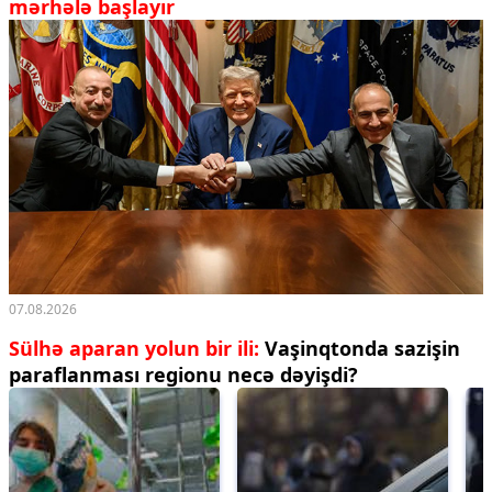
mərhələ başlayır
07.08.2026
Sülhə aparan yolun bir ili:
Vaşinqtonda sazişin
paraflanması regionu necə dəyişdi?