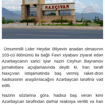
Çarpaz baxış
Təhlil
Siyasi
Geosiyasi
İqtisadi
Sosioloji
Araşdırma
Multimedia
Ümummilli Lider Heydər Əliyevin anadan olmasının
Foto
103-cü ildönümü ilə bağlı Fəxri xiyabanı ziyarət edən
Video
Azərbaycanın xarici işlər naziri Ceyhun Bayramov
İnfoqrafika
jurnalistlərə açıqlamasında deyib ki,
İran tərəfi
Podcast
Naxçıvan istiqamətində baş vermiş raket-dron
Humanitar
hadisəsinin araşdırılacağını Azərbaycan tərəfinə vəd
edib.
Elm və təhsil
Mədəniyyət
Nazirin sözlərinə görə, hadisə baş verən kimi
Diaspor
Azərbaycan tərəfindən dərhal reaksiya verilib və İran
Yüksəliş hekayəsi