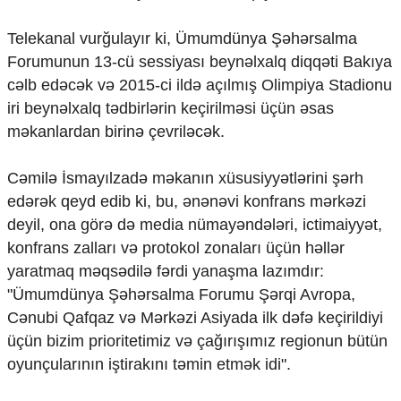
Ekologiya
Zəfər - 5
Telekanal vurğulayır ki, Ümumdünya Şəhərsalma
Gənclər və İdman
Forumunun 13-cü sessiyası beynəlxalq diqqəti Bakıya
Media və QHT
cəlb edəcək və 2015-ci ildə açılmış Olimpiya Stadionu
Hadisə
iri beynəlxalq tədbirlərin keçirilməsi üçün əsas
Sağlamlıq
məkanlardan birinə çevriləcək.
Sosium
Mənəvi dəyərlər
Texnologiya
Cəmilə İsmayılzadə məkanın xüsusiyyətlərini şərh
Mətbuat-150
edərək qeyd edib ki, bu, ənənəvi konfrans mərkəzi
deyil, ona görə də media nümayəndələri, ictimaiyyət,
Əlaqə
konfrans zalları və protokol zonaları üçün həllər
Missiyamız
yaratmaq məqsədilə fərdi yanaşma lazımdır:
"Ümumdünya Şəhərsalma Forumu Şərqi Avropa,
Cənubi Qafqaz və Mərkəzi Asiyada ilk dəfə keçirildiyi
üçün bizim prioritetimiz və çağırışımız regionun bütün
oyunçularının iştirakını təmin etmək idi".