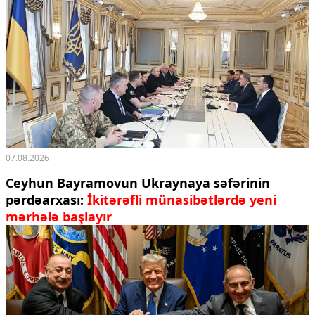
07.08.2026
Ceyhun Bayramovun Ukraynaya səfərinin
pərdəarxası:
İkitərəfli münasibətlərdə yeni
mərhələ başlayır