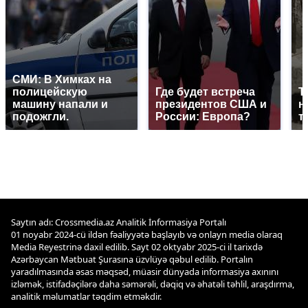
СМИ: В Химках на
полицейскую
Где будет встреча
Т
машину напали и
президентов США и
н
подожгли.
России: Европа?
т
Saytın adı: Crossmedia.az Analitik İnformasiya Portalı
01 noyabr 2024-cü ildən fəaliyyətə başlayıb və onlayn media olaraq
Media Reyestrinə daxil edilib. Sayt 02 oktyabr 2025-ci il tarixdə
Azərbaycan Mətbuat Şurasına üzvlüyə qəbul edilib. Portalın
yaradılmasında əsas məqsəd, müasir dünyada informasiya axınını
izləmək, istifadəçilərə daha səmərəli, dəqiq və əhatəli təhlil, araşdırma,
analitik məlumatlar təqdim etməkdir.