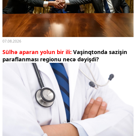
07.08.2026
Sülhə aparan yolun bir ili:
Vaşinqtonda sazişin
paraflanması regionu necə dəyişdi?