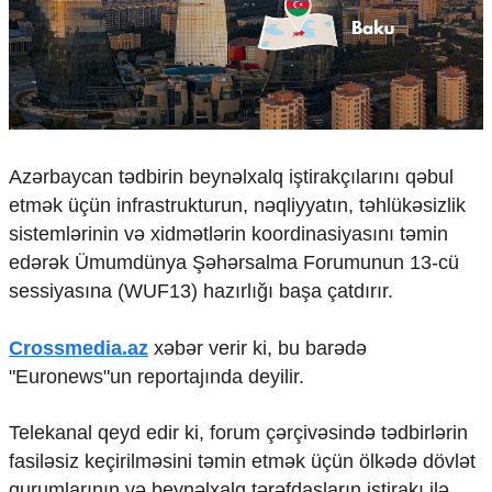
Çarpaz baxış
Təhlil
Siyasi
Geosiyasi
İqtisadi
Sosioloji
Azərbaycan tədbirin beynəlxalq iştirakçılarını qəbul
Araşdırma
etmək üçün infrastrukturun, nəqliyyatın, təhlükəsizlik
Multimedia
sistemlərinin və xidmətlərin koordinasiyasını təmin
Foto
edərək Ümumdünya Şəhərsalma Forumunun 13-cü
Video
sessiyasına (WUF13) hazırlığı başa çatdırır.
İnfoqrafika
Podcast
Crossmedia.az
xəbər verir ki, bu barədə
Humanitar
"Euronews"un reportajında deyilir.
Elm və təhsil
Mədəniyyət
Telekanal qeyd edir ki, forum çərçivəsində tədbirlərin
Diaspor
fasiləsiz keçirilməsini təmin etmək üçün ölkədə dövlət
Yüksəliş hekayəsi
qurumlarının və beynəlxalq tərəfdaşların iştirakı ilə