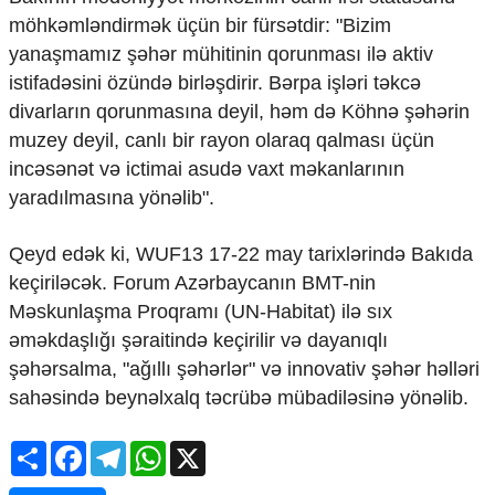
möhkəmləndirmək üçün bir fürsətdir: "Bizim
yanaşmamız şəhər mühitinin qorunması ilə aktiv
istifadəsini özündə birləşdirir. Bərpa işləri təkcə
divarların qorunmasına deyil, həm də Köhnə şəhərin
muzey deyil, canlı bir rayon olaraq qalması üçün
incəsənət və ictimai asudə vaxt məkanlarının
yaradılmasına yönəlib".
Qeyd edək ki, WUF13 17-22 may tarixlərində Bakıda
keçiriləcək. Forum Azərbaycanın BMT-nin
Məskunlaşma Proqramı (UN-Habitat) ilə sıx
əməkdaşlığı şəraitində keçirilir və dayanıqlı
şəhərsalma, "ağıllı şəhərlər" və innovativ şəhər həlləri
sahəsində beynəlxalq təcrübə mübadiləsinə yönəlib.
Share
Facebook
Telegram
WhatsApp
X