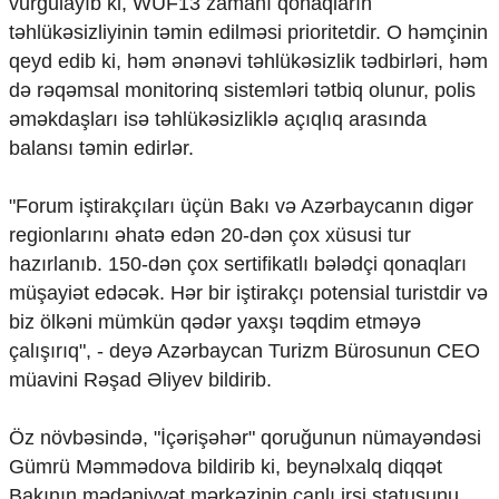
vurğulayıb ki, WUF13 zamanı qonaqların
təhlükəsizliyinin təmin edilməsi prioritetdir. O həmçinin
qeyd edib ki, həm ənənəvi təhlükəsizlik tədbirləri, həm
də rəqəmsal monitorinq sistemləri tətbiq olunur, polis
əməkdaşları isə təhlükəsizliklə açıqlıq arasında
balansı təmin edirlər.
"Forum iştirakçıları üçün Bakı və Azərbaycanın digər
regionlarını əhatə edən 20-dən çox xüsusi tur
hazırlanıb. 150-dən çox sertifikatlı bələdçi qonaqları
müşayiət edəcək. Hər bir iştirakçı potensial turistdir və
biz ölkəni mümkün qədər yaxşı təqdim etməyə
çalışırıq", - deyə Azərbaycan Turizm Bürosunun CEO
müavini Rəşad Əliyev bildirib.
Öz növbəsində, "İçərişəhər" qoruğunun nümayəndəsi
Gümrü Məmmədova bildirib ki, beynəlxalq diqqət
Bakının mədəniyyət mərkəzinin canlı irsi statusunu