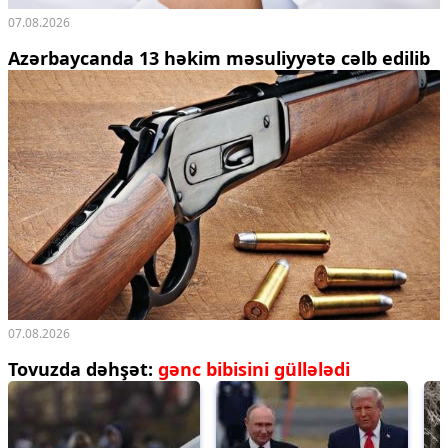
07.08.2026
Azərbaycanda 13 həkim məsuliyyətə cəlb edilib
07.08.2026
Tovuzda dəhşət:
gənc bibisini güllələdi