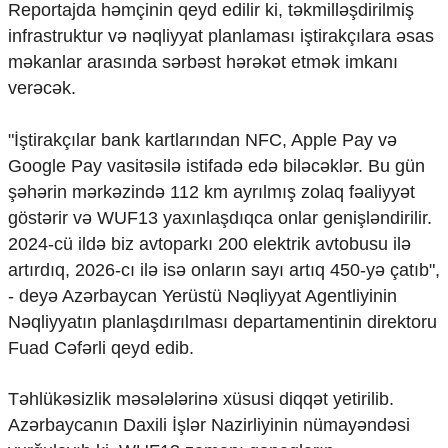
Reportajda həmçinin qeyd edilir ki, təkmilləşdirilmiş
infrastruktur və nəqliyyat planlaması iştirakçılara əsas
məkanlar arasında sərbəst hərəkət etmək imkanı
verəcək.
"İştirakçılar bank kartlarından NFC, Apple Pay və
Google Pay vasitəsilə istifadə edə biləcəklər. Bu gün
şəhərin mərkəzində 112 km ayrılmış zolaq fəaliyyət
göstərir və WUF13 yaxınlaşdıqca onlar genişləndirilir.
2024-cü ildə biz avtoparkı 200 elektrik avtobusu ilə
artırdıq, 2026-cı ilə isə onların sayı artıq 450-yə çatıb",
- deyə Azərbaycan Yerüstü Nəqliyyat Agentliyinin
Nəqliyyatın planlaşdırılması departamentinin direktoru
Fuad Cəfərli qeyd edib.
Təhlükəsizlik məsələlərinə xüsusi diqqət yetirilib.
Azərbaycanın Daxili İşlər Nazirliyinin nümayəndəsi