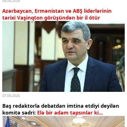
08.08.2026
Azərbaycan, Ermənistan və ABŞ liderlərinin
tarixi Vaşinqton görüşündən bir il ötür
07.08.2026
Baş redaktorla debatdan imtina etdiyi deyilən
komitə sədri:
Elə bir adam tapsınlar ki...