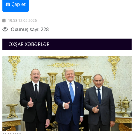
🖨 Çap et
19:53 12.05.2026
Oxunuş sayı: 228
OXŞAR XƏBƏRLƏR