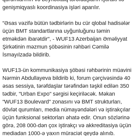
Mədəniyyətimizin Zəfəri
genişmiqyaslı koordinasiya işləri aparılır.
Zəfər Diasporu
Səhiyyə
"Əsas vəzifə bütün tədbirlərin bu cür qlobal hadisələr
Ailə və uşaq
Turizm
üçün BMT standartlarına uyğunluğunu təmin
etməkdən ibarətdir", - WUF13 Azerbaijan Əməliyyat
İqtisadiyyat
Şirkətinin məzmun şöbəsinin rəhbəri Cəmilə
İqtisadi xəbərlər
İsmayılzadə bildirib.
Energetika
Neft-qaz
WUF13-ün kommunikasiya şöbəsi rəhbərinin müavini
Əmək və sosial siyasət
Nərmin Abdullayeva bildirib ki, forum çərçivəsində 40
Kənd təsərrüfatı
əsas sessiya, tərəfdaşlar tərəfindən təşkil edilən 350
Hərbi sənaye
Telekommunikasiya və nəqliyyat
tədbir, "Urban Expo" sərgisi keçiriləcək. Məkan
COP29
"WUF13 Boulevard" zonasını və BMT strukturları,
dövlət qurumları, media nümayəndələri və iştirakçılar
Cəmiyyət
üçün funksional sektorları əhatə edir. Onun sözlərinə
Crossmedia.az - 1 yaş
görə, 208 000-dən çox iştirakçı və akkreditasiya üçün
Siyasət
mediadan 1000-ə yaxın müraciət qeydə alınıb.
Məhkəmə və hüquq