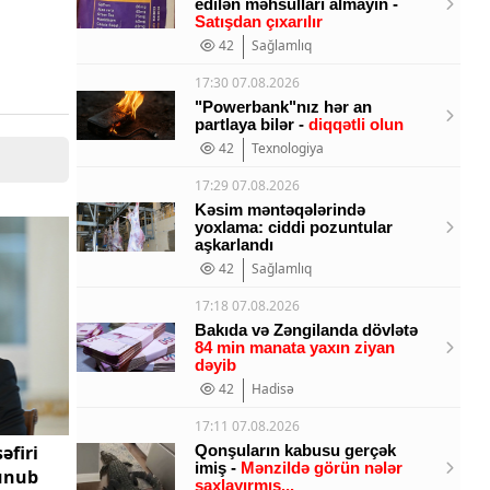
edilən məhsulları almayın -
Satışdan çıxarılır
42
Sağlamlıq
17:30 07.08.2026
"Powerbank"nız hər an
partlaya bilər -
diqqətli olun
42
Texnologiya
17:29 07.08.2026
Kəsim məntəqələrində
yoxlama: ciddi pozuntular
aşkarlandı
42
Sağlamlıq
17:18 07.08.2026
Bakıda və Zəngilanda dövlətə
84 min manata yaxın ziyan
dəyib
42
Hadisə
17:11 07.08.2026
əfiri
Qonşuların kabusu gerçək
imiş -
Mənzildə görün nələr
lunub
saxlayırmış...