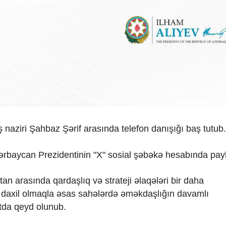
naziri Şahbaz Şərif arasında telefon danışığı baş tutub.
ərbaycan Prezidentinin "X" sosial şəbəkə hesabında payl
an arasında qardaşlıq və strateji əlaqələri bir daha
lar daxil olmaqla əsas sahələrdə əməkdaşlığın davamlı
tda qeyd olunub.