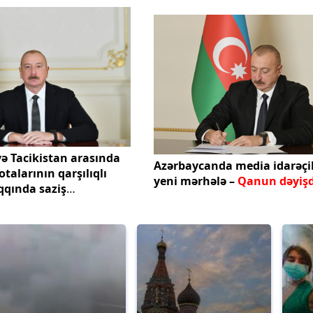
ə Tacikistan arasında
Azərbaycanda media idarəçi
votalarının qarşılıqlı
yeni mərhələ –
Qanun dəyişd
qqında saziş