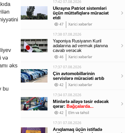
17:42 07.08.2026
akıda
Ukrayna Patriot sistemləri
ilən
üçün müttəfiqlərə müraciət
etdi
iyyətini
47
Xarici xəbərlər
17:38 07.08.2026
Yaponiya Rusiyanın Kuril
adalarına ad vermək planına
liyev
cavab verəcək
46
Xarici xəbərlər
i və
namı əks
17:37 07.08.2026
Çin avtomobillərinin
servislərə müraciəti artıb
42
Xarici xəbərlər
v bu
17:34 07.08.2026
Minlərlə ailəyə təsir edəcək
qərar:
Bağçalarda...
42
Elm və təhsil
17:31 07.08.2026
Arıqlamaq üçün istifadə