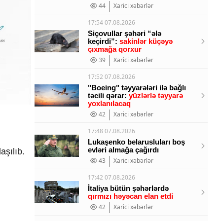
44
Xarici xəbərlər
17:54 07.08.2026
Siçovullar şəhəri “ələ
keçirdi”:
sakinlər küçəyə
çıxmağa qorxur
39
Xarici xəbərlər
17:52 07.08.2026
"Boeing" təyyarələri ilə bağlı
təcili qərar:
yüzlərlə təyyarə
yoxlanılacaq
42
Xarici xəbərlər
17:48 07.08.2026
Lukaşenko belarusluları boş
evləri almağa çağırdı
aşılıb.
43
Xarici xəbərlər
17:42 07.08.2026
İtaliya bütün şəhərlərdə
qırmızı həyəcan elan etdi
42
Xarici xəbərlər