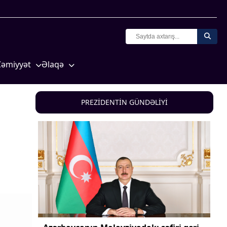
Cəmiyyət
Əlaqə
Crossmedia.az - 1 yaş
Missiyamız
Siyasət
PREZİDENTİN GÜNDƏLİYİ
Məhkəmə və hüquq
yasət
Ekologiya
Zəfər - 5
Gənclər və İdman
a və
Media və QHT
Hadisə
Sağlamlıq