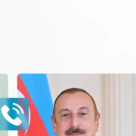
xalq İnvestisiya
Azərbaycanın Malayziyadakı səfi
t Komitəsi yaradılıb
çağırılıb, yenisi təyin olunub