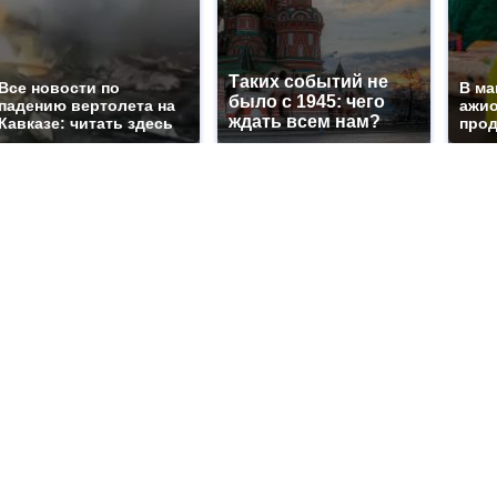
Таких событий не
Все новости по
В ма
было с 1945: чего
падению вертолета на
ажио
ждать всем нам?
Кавказе: читать здесь
прод