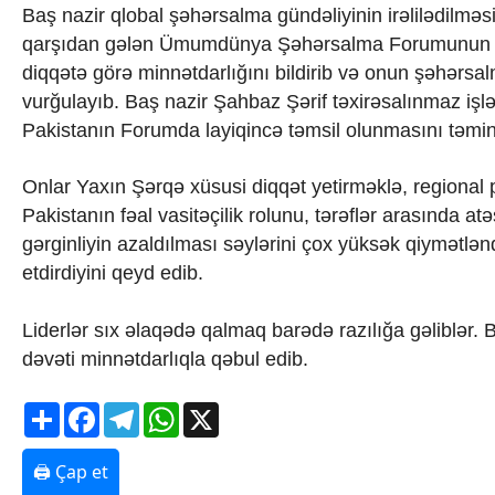
Baş nazir qlobal şəhərsalma gündəliyinin irəlilədilmə
qarşıdan gələn Ümumdünya Şəhərsalma Forumunun əhə
diqqətə görə minnətdarlığını bildirib və onun şəhərsa
vurğulayıb. Baş nazir Şahbaz Şərif təxirəsalınmaz işlə
Pakistanın Forumda layiqincə təmsil olunmasını təmin 
Onlar Yaxın Şərqə xüsusi diqqət yetirməklə, regional p
Pakistanın fəal vasitəçilik rolunu, tərəflər arasında a
gərginliyin azaldılması səylərini çox yüksək qiymətlən
etdirdiyini qeyd edib.
Liderlər sıx əlaqədə qalmaq barədə razılığa gəliblər.
dəvəti minnətdarlıqla qəbul edib.
Share
Facebook
Telegram
WhatsApp
X
🖨 Çap et