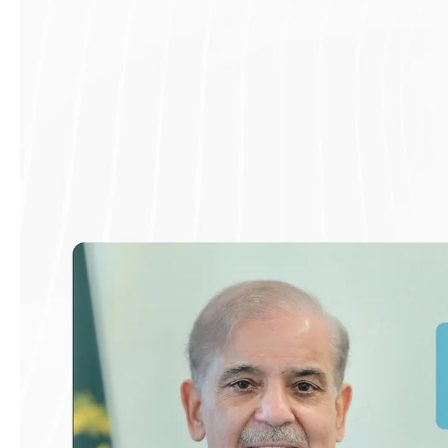
Azərbaycan Beynəl
Siyasi
Forumunun Təşkila
Geosiyasi
İqtisadi
Sosioloji
Araşdırma
Multimedia
Foto
Video
İnfoqrafika
Podcast
Humanitar
Elm və təhsil
Mədəniyyət
Diaspor
Yüksəliş hekayəsi
Mədəniyyətimizin Zəfəri
Zəfər Diasporu
Səhiyyə
Ailə və uşaq
Turizm