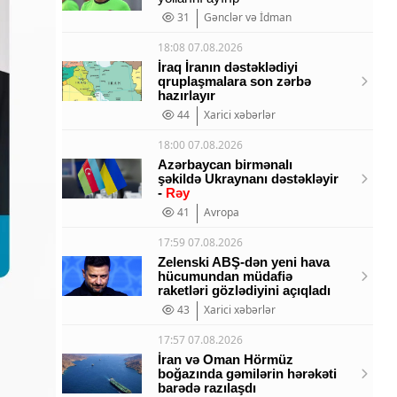
31
Gənclər və İdman
18:08 07.08.2026
İraq İranın dəstəklədiyi
qruplaşmalara son zərbə
hazırlayır
44
Xarici xəbərlər
18:00 07.08.2026
Azərbaycan birmənalı
şəkildə Ukraynanı dəstəkləyir
-
Rəy
41
Avropa
17:59 07.08.2026
Zelenski ABŞ-dən yeni hava
hücumundan müdafiə
raketləri gözlədiyini açıqladı
43
Xarici xəbərlər
17:57 07.08.2026
İran və Oman Hörmüz
boğazında gəmilərin hərəkəti
barədə razılaşdı