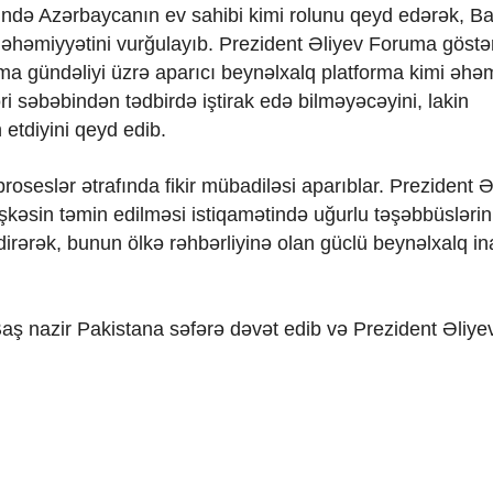
sində Azərbaycanın ev sahibi kimi rolunu qeyd edərək, B
miyyətini vurğulayıb. Prezident Əliyev Foruma göstər
lma gündəliyi üzrə aparıcı beynəlxalq platforma kimi əhəm
ri səbəbindən tədbirdə iştirak edə bilməyəcəyini, lakin
etdiyini qeyd edib.
roseslər ətrafında fikir mübadiləsi aparıblar. Prezident Ə
təşkəsin təmin edilməsi istiqamətində uğurlu təşəbbüslərin
dirərək, bunun ölkə rəhbərliyinə olan güclü beynəlxalq i
 Baş nazir Pakistana səfərə dəvət edib və Prezident Əliye