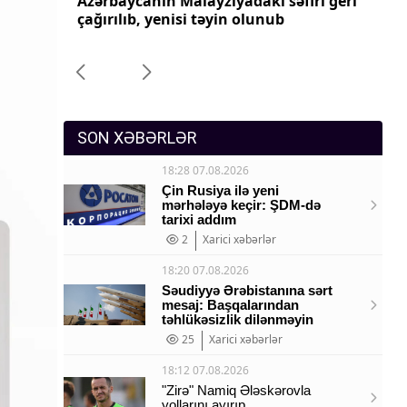
ri geri
Azərbaycanın Pakistandakı səfiri geri
Az
Sosium
çağırılıb, yenisi təyin olunub
ça
Mənəvi dəyərlər
Texnologiya
Mətbuat-150
SON XƏBƏRLƏR
18:28 07.08.2026
Çin Rusiya ilə yeni
mərhələyə keçir: ŞDM-də
tarixi addım
2
Xarici xəbərlər
18:20 07.08.2026
Səudiyyə Ərəbistanına sərt
mesaj: Başqalarından
təhlükəsizlik dilənməyin
25
Xarici xəbərlər
18:12 07.08.2026
"Zirə" Namiq Ələskərovla
yollarını ayırıp