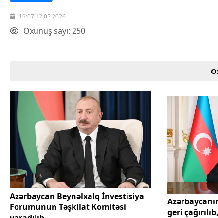
19:07 12.05.2026
Oxunuş sayı: 250
O
Azərbaycan Beynəlxalq İnvestisiya
Azərbaycanın
Forumunun Təşkilat Komitəsi
geri çağırılı
yaradılıb