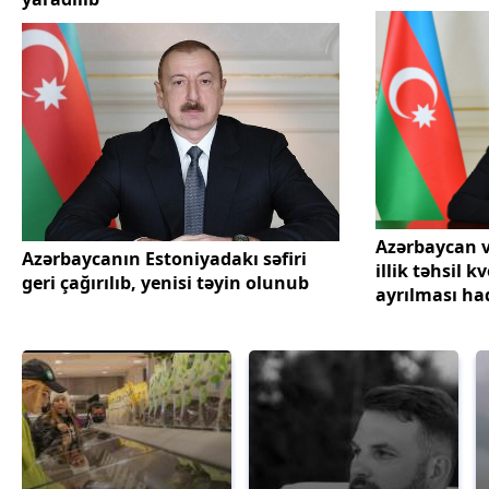
Azərbaycan v
Azərbaycanın Estoniyadakı səfiri
illik təhsil k
geri çağırılıb, yenisi təyin olunub
ayrılması ha
təsdiqlənib