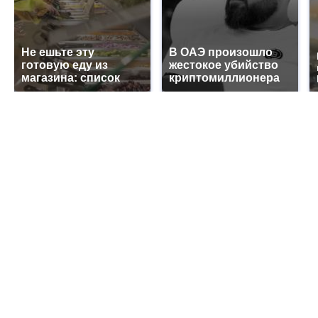
Не ешьте эту
В ОАЭ произошло
готовую еду из
жестокое убийство
магазина: список
криптомиллионера