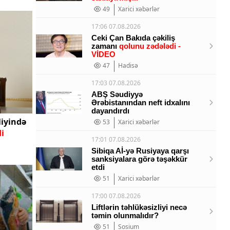
49
Xarici xəbərlər
17:06 07.08.2026
Ceki Çan Bakıda çəkiliş
zamanı
qolunu zədələdi -
VİDEO
47
Hadisə
17:03 07.08.2026
ABŞ Səudiyyə
Ərəbistanından neft idxalını
dayandırdı
liyində
53
Xarici xəbərlər
i
17:01 07.08.2026
Sibiqa Aİ-yə Rusiyaya qarşı
sanksiyalara görə təşəkkür
etdi
51
Xarici xəbərlər
17:00 07.08.2026
Liftlərin təhlükəsizliyi necə
təmin olunmalıdır?
51
Sosium