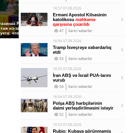
16:57 07.08.2026
Erməni Apostol Kilsəsinin
СМИ: В Химках на
katolikosu
məhkəmə
полицейскую
Где буд
газинах России
qarşısına çıxarıldı
машину напали и
презид
таж из-за этого
47
Xarici xəbərlər
подожгли.
России:
укта: что купить?
16:56 07.08.2026
Tramp İsveçrəyə xəbərdarlıq
etdi
53
Xarici xəbərlər
16:55 07.08.2026
İran ABŞ və İsrail PUA-larını
vurub
54
Xarici xəbərlər
16:54 07.08.2026
Polşa ABŞ hərbçilərinin
daimi yerləşdirilməsini istəyir
52
Xarici xəbərlər
16:53 07.08.2026
Rubio: Kubaya görünməmiş