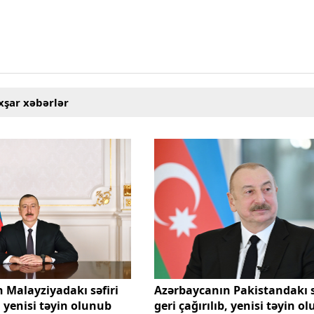
xşar xəbərlər
 Malayziyadakı səfiri
Azərbaycanın Pakistandakı s
b, yenisi təyin olunub
geri çağırılıb, yenisi təyin o