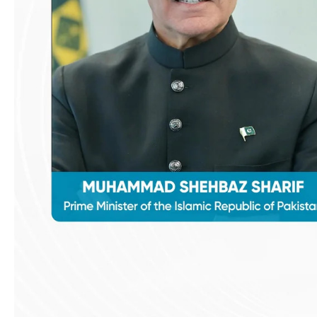
İqtisadiyyat
İqtisadi xəbərlər
Energetika
Neft-qaz
Əmək və sosial siyasət
Kənd təsərrüfatı
Hərbi sənaye
Telekommunikasiya və nəqliyyat
COP29
Cəmiyyət
Crossmedia.az - 1 yaş
Siyasət
Məhkəmə və hüquq
Ekologiya
Zəfər - 5
Gənclər və İdman
Media və QHT
Hadisə
Sağlamlıq
Sosium
Mənəvi dəyərlər