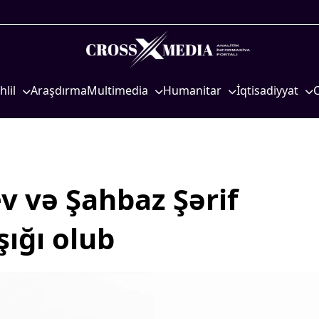
hlil
Araşdırma
Multimedia
Humanitar
İqtisadiyyat
iyasi
Foto
Elm və təhsil
İqtisadi xəbərlər
eosiyasi
Video
Mədəniyyət
Energetika
qtisadi
İnfoqrafika
Diaspor
Neft-qaz
osioloji
Podcast
Yüksəliş hekayəsi
Əmək və sosial si
v və Şahbaz Şərif
Mədəniyyətimizin Zəfəri
Kənd təsərrüfatı
şığı olub
Zəfər Diasporu
Hərbi sənaye
Səhiyyə
Telekommunikasiy
nəqliyyat
Ailə və uşaq
COP29
Turizm