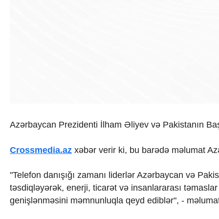
Texnologiya
Mətbuat-150
Əlaqə
Missiyamız
Azərbaycan Prezidenti İlham Əliyev və Pakistanın Baş 
Crossmedia.az
xəbər verir ki, bu barədə məlumat Az
"Telefon danışığı zamanı liderlər Azərbaycan və Pakist
təsdiqləyərək, enerji, ticarət və insanlararası təmas
genişlənməsini məmnunluqla qeyd ediblər", - məluma