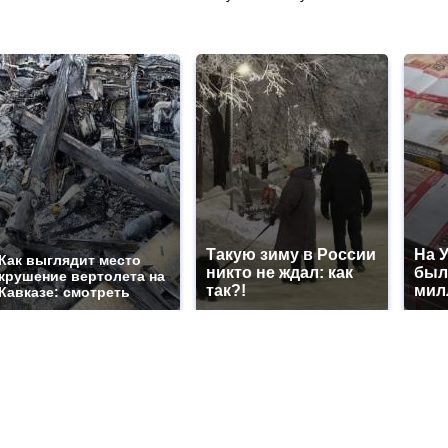
Такую зиму в России
На 
Как выглядит место
никто не ждал: как
был
крушение вертолета на
так?!
мил
Кавказе: смотреть