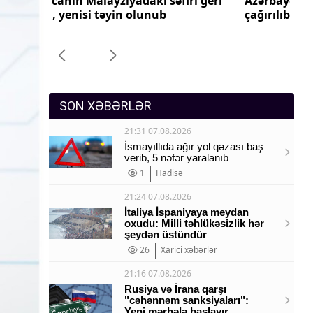
ri geri
Azərbaycanın Pakistandakı səfiri geri
Az
Sosium
çağırılıb, yenisi təyin olunub
ça
Mənəvi dəyərlər
Texnologiya
Mətbuat-150
SON XƏBƏRLƏR
21:31 07.08.2026
İsmayıllıda ağır yol qəzası baş
verib, 5 nəfər yaralanıb
1
Hadisə
21:24 07.08.2026
İtaliya İspaniyaya meydan
oxudu: Milli təhlükəsizlik hər
şeydən üstündür
26
Xarici xəbərlər
21:16 07.08.2026
Rusiya və İrana qarşı
"cəhənnəm sanksiyaları":
Yeni mərhələ başlayır