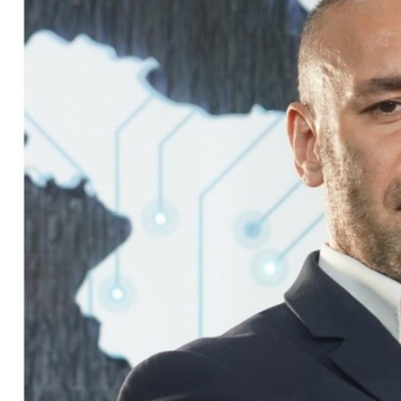
Azərbaycan Beynəl
Siyasi
Forumunun Təşkila
Geosiyasi
İqtisadi
Sosioloji
Araşdırma
Multimedia
Foto
Video
İnfoqrafika
Podcast
Humanitar
Elm və təhsil
Mədəniyyət
Diaspor
Yüksəliş hekayəsi
Mədəniyyətimizin Zəfəri
Zəfər Diasporu
Səhiyyə
Ailə və uşaq
Turizm