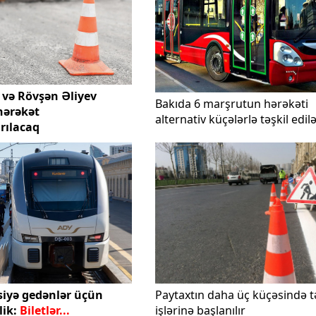
 və Rövşən Əliyev
Bakıda 6 marşrutun hərəkəti
hərəkət
alternativ küçələrlə təşkil edil
rılacaq
isiyə gedənlər üçün
Paytaxtın daha üç küçəsində 
ik:
Biletlər...
işlərinə başlanılır