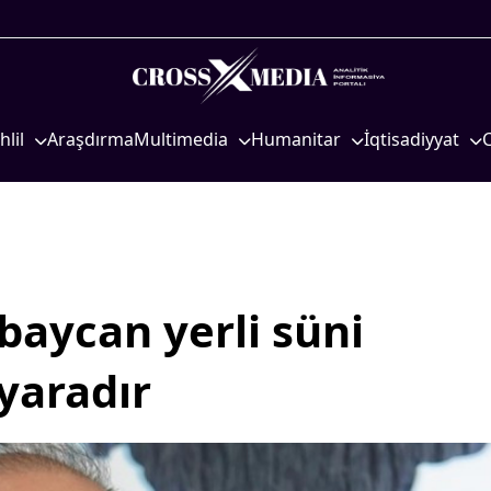
hlil
Araşdırma
Multimedia
Humanitar
İqtisadiyyat
iyasi
Foto
Elm və təhsil
İqtisadi xəbərlər
eosiyasi
Video
Mədəniyyət
Energetika
qtisadi
İnfoqrafika
Diaspor
Neft-qaz
osioloji
Podcast
Yüksəliş hekayəsi
Əmək və sosial si
aycan yerli süni
Mədəniyyətimizin Zəfəri
Kənd təsərrüfatı
Zəfər Diasporu
Hərbi sənaye
 yaradır
Səhiyyə
Telekommunikasiy
nəqliyyat
Ailə və uşaq
COP29
Turizm