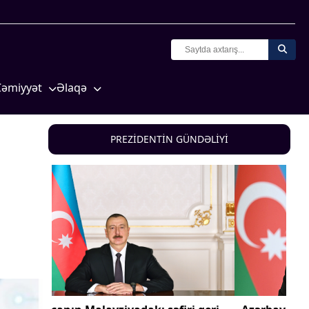
Cəmiyyət
Əlaqə
Crossmedia.az - 1 yaş
Missiyamız
Siyasət
PREZİDENTİN GÜNDƏLİYİ
Məhkəmə və hüquq
yasət
Ekologiya
Zəfər - 5
Gənclər və İdman
a və
Media və QHT
Hadisə
Sağlamlıq