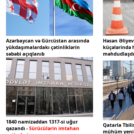
Azərbaycan və Gürcüstan arasında
Həsən Əliyev
yükdaşımalardakı çətinliklərin
küçələrində 
səbəbi açıqlanıb
məhdudlaşdı
1840 namizəddən 1317-si uğur
Qatarla Tbil
qazandı -
Sürücülərin imtahan
mühüm yenil