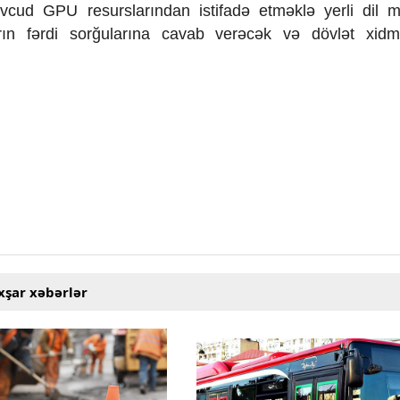
vcud GPU resurslar
ından istifad
ə etməklə yerli dil m
rın f
ərdi sor
ğularına cavab ver
əcək və d
övl
ət xidmə
xşar xəbərlər