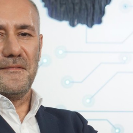
xalq İnvestisiya
Azərbaycanın Malayziyadakı səfi
t Komitəsi yaradılıb
çağırılıb, yenisi təyin olunub