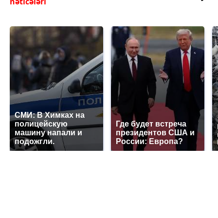
nəticələri
СМИ: В Химках на
полицейскую
Где будет встреча
машину напали и
президентов США и
подожгли.
России: Европа?