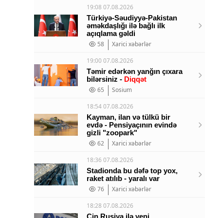
19:08 07.08.2026
Türkiyə-Səudiyyə-Pakistan
əməkdaşlığı ilə bağlı ilk
açıqlama gəldi
58
Xarici xəbərlər
19:00 07.08.2026
Təmir edərkən yanğın çıxara
bilərsiniz -
Diqqət
65
Sosium
18:54 07.08.2026
Kayman, ilan və tülkü bir
evdə - Pensiyaçının evində
gizli "zoopark"
62
Xarici xəbərlər
18:36 07.08.2026
Stadionda bu dəfə top yox,
raket atılıb - yaralı var
76
Xarici xəbərlər
18:28 07.08.2026
Çin Rusiya ilə yeni