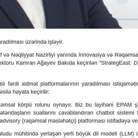
arad
ılması
üz
ərində i
şl
əyir.
f v
ə Nəqliyyat Nazirliyi yan
ında İnnovasiya v
ə Rəqəms
rektoru Kamran Ağayev Bakıda ke
çiril
ən "StrategEast: D
sl
ı f
ərdi xidmət platformalar
ının yaradılması istiqam
əti
əsilə həyata ke
çirilir:
qəmsal k
örpü rolunu oynay
ır. Biz bu layih
əni EPAM
ş
v
ətənda
şların suallarını cavablandıran chatbot sistemi 
-advisory (r
əqəmsal məsləhət
çi) platformas
ı istifad
əyə ve
uludu m
ühitind
ə yerlə
ş
ən yerli b
öyük dil modeli (LLM) 