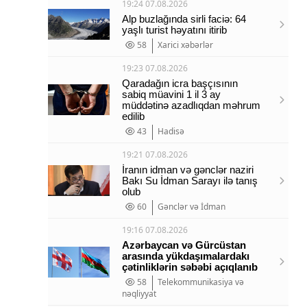
19:24 07.08.2026
Alp buzlağında sirli faciə: 64
yaşlı turist həyatını itirib
58
Xarici xəbərlər
19:23 07.08.2026
Qaradağın icra başçısının
sabiq müavini 1 il 3 ay
müddətinə azadlıqdan məhrum
edilib
43
Hadisə
19:21 07.08.2026
İranın idman və gənclər naziri
Bakı Su İdman Sarayı ilə tanış
olub
60
Gənclər və İdman
19:16 07.08.2026
Azərbaycan və Gürcüstan
arasında yükdaşımalardakı
çətinliklərin səbəbi açıqlanıb
58
Telekommunikasiya və
nəqliyyat