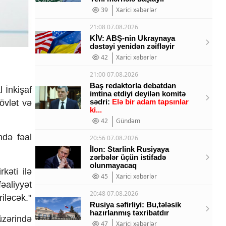
39
Xarici xəbərlər
21:08 07.08.2026
KİV: ABŞ-nin Ukraynaya
dəstəyi yenidən zəifləyir
42
Xarici xəbərlər
21:00 07.08.2026
Baş redaktorla debatdan
al
İnkişaf
imtina etdiyi deyilən komitə
sədri:
Elə bir adam tapsınlar
övl
ət və
ki...
42
Gündəm
ndə fəal
20:56 07.08.2026
İlon: Starlink Rusiyaya
zərbələr üçün istifadə
olunmayacaq
irk
əti ilə
45
Xarici xəbərlər
f
əaliyyət
20:48 07.08.2026
riləcək."
Rusiya səfirliyi: Bu,tələsik
hazırlanmış təxribatdır
üz
ərində
47
Xarici xəbərlər