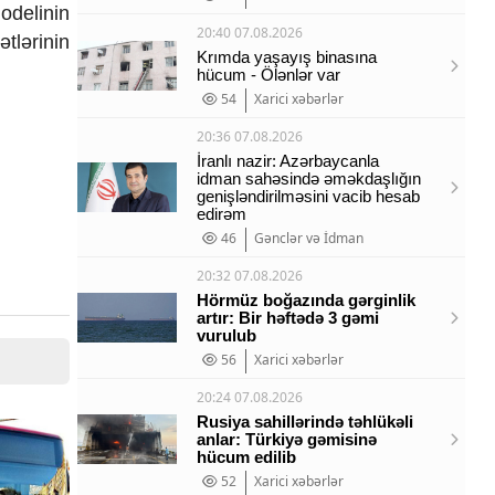
odelinin
20:40 07.08.2026
tlərinin
Krımda yaşayış binasına
hücum - Ölənlər var
54
Xarici xəbərlər
20:36 07.08.2026
İranlı nazir: Azərbaycanla
idman sahəsində əməkdaşlığın
genişləndirilməsini vacib hesab
edirəm
46
Gənclər və İdman
20:32 07.08.2026
Hörmüz boğazında gərginlik
artır: Bir həftədə 3 gəmi
vurulub
56
Xarici xəbərlər
20:24 07.08.2026
Rusiya sahillərində təhlükəli
anlar: Türkiyə gəmisinə
hücum edilib
52
Xarici xəbərlər