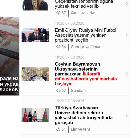
Çeçenistan rəhbərinin oğluna
yüksək fəxri ad verilib
67
Xarici xəbərlər
19:38 07.08.2026
Emil Əliyev Rusiya Mini Futbol
Assosiasiyasının yenidən
prezidenti seçilib
54
Gənclər və İdman
19:30 07.08.2026
Ceyhun Bayramovun
Ukraynaya səfərinin
pərdəarxası:
İkitərəfli
Урале из казны
Не ешьте эту
В ОАЭ 
münasibətlərdə yeni mərhələ
başlayır
и украдены 18
готовую еду из
жестоко
лионов рублей
магазина: список
крипто
67
Gündəm
19:28 07.08.2026
Türkiyə-Azərbaycan
Universitetinin rektoru
yüksəkballı abituriyentlərlə
görüşüb
61
Elm və təhsil