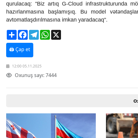
qurulacaq: "Biz art
ıq G-Cloud infrastrukturunda m
ö
Texnologiya
haz
ırlanmasına başlamışıq. Bu model v
ətənda
şla
Mətbuat-150
Əlaqə
avtomatla
şdırılmasına imkan yaradacaq".
Missiyamız
Share
Facebook
Telegram
WhatsApp
X
🖨 Çap et
12:00 05.11.2025
Oxunuş sayı: 7444
O