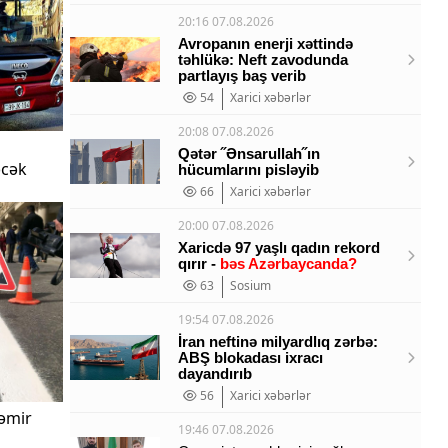
20:16 07.08.2026
Avropanın enerji xəttində
təhlükə: Neft zavodunda
partlayış baş verib
54
Xarici xəbərlər
20:08 07.08.2026
Qətər ˝Ənsarullah˝ın
əcək
hücumlarını pisləyib
66
Xarici xəbərlər
20:00 07.08.2026
Xaricdə 97 yaşlı qadın rekord
qırır -
bəs Azərbaycanda?
63
Sosium
19:54 07.08.2026
İran neftinə milyardlıq zərbə:
ABŞ blokadası ixracı
dayandırıb
56
Xarici xəbərlər
təmir
19:46 07.08.2026