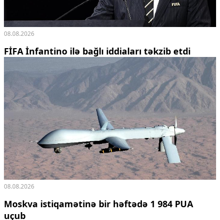
08.08.2026
FİFA İnfantino ilə bağlı iddiaları təkzib etdi
08.08.2026
Moskva istiqamətinə bir həftədə 1 984 PUA
uçub