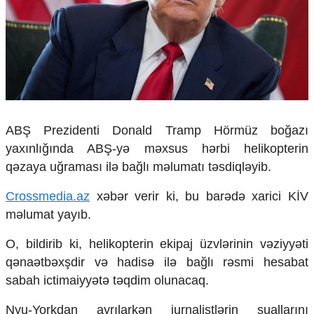
Çarpaz baxış
Təhlil
Siyasi
Geosiyasi
İqtisadi
Sosioloji
Araşdırma
ABŞ Prezidenti Donald Tramp Hörmüz boğazı
Multimedia
yaxınlığında ABŞ-yə məxsus hərbi helikopterin
Foto
qəzaya uğraması ilə bağlı məlumatı təsdiqləyib.
Video
İnfoqrafika
Crossmedia.az
xəbər verir ki, bu barədə xarici KİV
Podcast
məlumat yayıb.
Humanitar
O, bildirib ki, helikopterin ekipaj üzvlərinin vəziyyəti
Elm və təhsil
qənaətbəxşdir və hadisə ilə bağlı rəsmi hesabat
Mədəniyyət
sabah ictimaiyyətə təqdim olunacaq.
Diaspor
Yüksəliş hekayəsi
Nyu-Yorkdan ayrılarkən jurnalistlərin suallarını