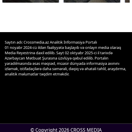
Saytın adı: Crossmedia.az Analitik İnformasiya Portalı
01 noyabr 2024-cü ildən fəaliyyətə başlayıb və onlayn media olaraq
Media Reyestrinə daxil edilib. Sayt 02 oktyabr 2025-ci il tarixdə
Azərbaycan Mətbuat Şurasına üzvlüyə qəbul edilib. Portalın
yaradılmasında əsas məqsəd, müasir dünyada informasiya axınını
izləmək, istifadəçilərə daha səmərəli, dəqiq və əhatəli təhlil, araşdırma,
analitik məlumatlar təqdim etməkdir.
© Copyright 2026 CROSS MEDIA