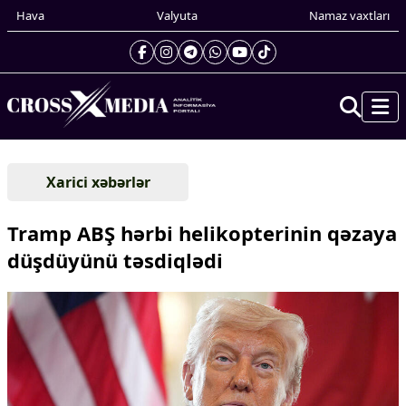
Hava
Valyuta
Namaz vaxtları
Prezidentin gündəliyi
Xarici xəbərlər
Gündəm
Dünya
Tramp ABŞ hərbi helikopterinin qəzaya
Xarici xəbərlər
düşdüyünü təsdiqlədi
Cənubi Qafqaz
Türk Dünyası
Yaxın Şərq
Avropa
Amerika
Asiya
Afrika