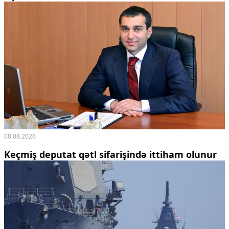
08.08.2026
Keçmiş deputat qətl sifarişində ittiham olunur