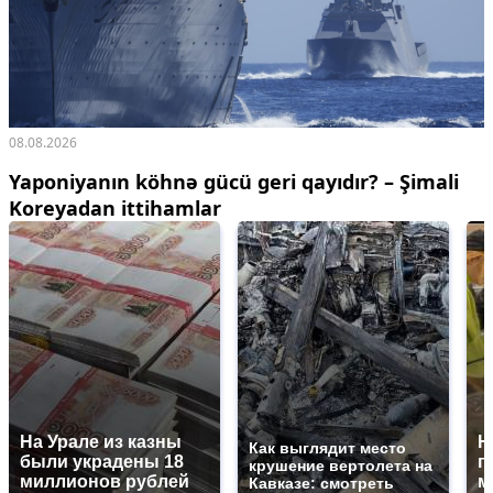
08.08.2026
Yaponiyanın köhnə gücü geri qayıdır? – Şimali
Koreyadan ittihamlar
На Урале из казны
Н
Как выглядит место
были украдены 18
г
крушение вертолета на
миллионов рублей
м
Кавказе: смотреть