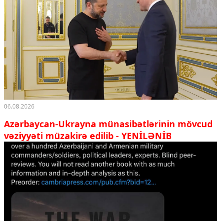
06.08.2026
Azərbaycan-Ukrayna münasibətlərinin mövcud
vəziyyəti müzakirə edilib - YENİLƏNİB