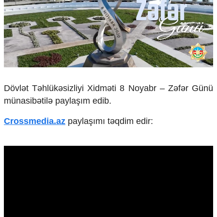
Çarpaz baxış
Təhlil
Siyasi
Geosiyasi
İqtisadi
Sosioloji
Araşdırma
Dövlət Təhlükəsizliyi Xidməti 8 Noyabr – Zəfər Günü
Multimedia
münasibətilə paylaşım edib.
Foto
Crossmedia.az
paylaşımı təqdim edir:
Video
İnfoqrafika
Podcast
Humanitar
Elm və təhsil
Mədəniyyət
Diaspor
Yüksəliş hekayəsi