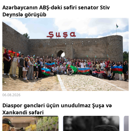
Azərbaycanın ABŞ-dəki səfiri senator Stiv
Deynslə görüşüb
06.08.2026
Diaspor gəncləri üçün unudulmaz Şuşa və
Xankəndi səfəri