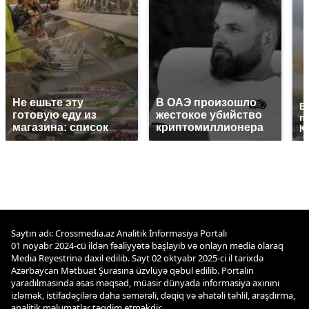
Не ешьте эту
В ОАЭ произошло
В
готовую еду из
жестокое убийство
п
магазина: список
криптомиллионера
К
Saytın adı: Crossmedia.az Analitik İnformasiya Portalı
01 noyabr 2024-cü ildən fəaliyyətə başlayıb və onlayn media olaraq
Media Reyestrinə daxil edilib. Sayt 02 oktyabr 2025-ci il tarixdə
Azərbaycan Mətbuat Şurasına üzvlüyə qəbul edilib. Portalın
yaradılmasında əsas məqsəd, müasir dünyada informasiya axınını
izləmək, istifadəçilərə daha səmərəli, dəqiq və əhatəli təhlil, araşdırma,
analitik məlumatlar təqdim etməkdir.