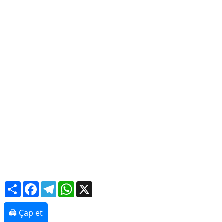
Ekologiya
Zəfər - 5
Gənclər və İdman
Media və QHT
Hadisə
Sağlamlıq
Sosium
Mənəvi dəyərlər
Texnologiya
Mətbuat-150
Əlaqə
Missiyamız
Share
Facebook
Telegram
WhatsApp
X
🖨 Çap et