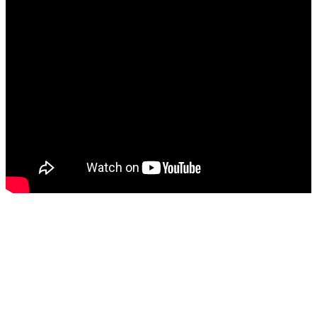
Mədəniyyətimizin Zəfəri
Zəfər Diasporu
Səhiyyə
Ailə və uşaq
Turizm
İqtisadiyyat
İqtisadi xəbərlər
Energetika
Neft-qaz
Əmək və sosial siyasət
Kənd təsərrüfatı
Hərbi sənaye
Telekommunikasiya və nəqliyyat
COP29
Cəmiyyət
Crossmedia.az - 1 yaş
Siyasət
Məhkəmə və hüquq