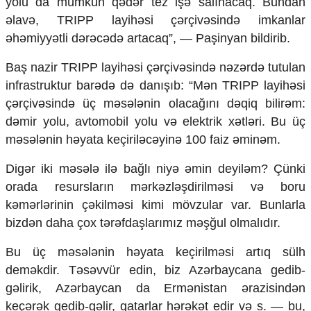
yolu da mümkün qədər tez işə salınacaq. Bundan
Mədəniyyətimizin Zəfəri
əlavə, TRIPP layihəsi çərçivəsində imkanlar
Zəfər Diasporu
əhəmiyyətli dərəcədə artacaq”, — Paşinyan bildirib.
Səhiyyə
Ailə və uşaq
Baş nazir TRIPP layihəsi çərçivəsində nəzərdə tutulan
Turizm
infrastruktur barədə də danışıb: “Mən TRIPP layihəsi
İqtisadiyyat
çərçivəsində üç məsələnin olacağını dəqiq bilirəm:
İqtisadi xəbərlər
dəmir yolu, avtomobil yolu və elektrik xətləri. Bu üç
Energetika
məsələnin həyata keçiriləcəyinə 100 faiz əminəm.
Neft-qaz
Əmək və sosial siyasət
Digər iki məsələ ilə bağlı niyə əmin deyiləm? Çünki
Kənd təsərrüfatı
orada resursların mərkəzləşdirilməsi və boru
Hərbi sənaye
kəmərlərinin çəkilməsi kimi mövzular var. Bunlarla
Telekommunikasiya və nəqliyyat
bizdən daha çox tərəfdaşlarımız məşğul olmalıdır.
COP29
Bu üç məsələnin həyata keçirilməsi artıq sülh
Cəmiyyət
deməkdir. Təsəvvür edin, biz Azərbaycana gedib-
Crossmedia.az - 1 yaş
gəlirik, Azərbaycan da Ermənistan ərazisindən
Siyasət
keçərək gedib-gəlir, qatarlar hərəkət edir və s. — bu,
Məhkəmə və hüquq