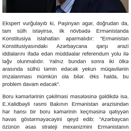
​Ekspert vurğulayıb ki, Paşinyan əgər, doğrudan da,
tam sülh istəyirsə, ilk növbədə Ermənistanda
Konstitusiya islahatları aparmalıdır: "Ermənistan
Konstitusiyasındakı Azərbaycana qarşı ərazi
iddialarını ifadə edən müddəalar referendum yolu ilə
ləğv olunmalıdır. Yalnız bundan sonra iki ölkə
arasında sülhü təmin edəcək yekun müqavilənin
imzalanması mümkün ola bilər. Əks halda, bu
problem davam edəcək".
​Boru kəmərlərinin çəkilməsi məsələsinə gəldikdə isə,
E.Xalidbəyli rəsmi Bakının Ermənistan ərazisindən
hər hansı bir boru kəmərinin keçməsinə qətiyyən
həvəs göstərməyəcəyini qeyd edib: "Azərbaycan
özünün əsas strateji mexanizmini Ermənistanın