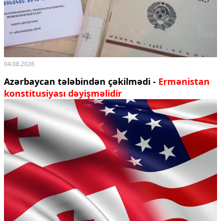
04.08.2026
Azərbaycan tələbindən çəkilmədi -
Ermənistan
konstitusiyası dəyişməlidir