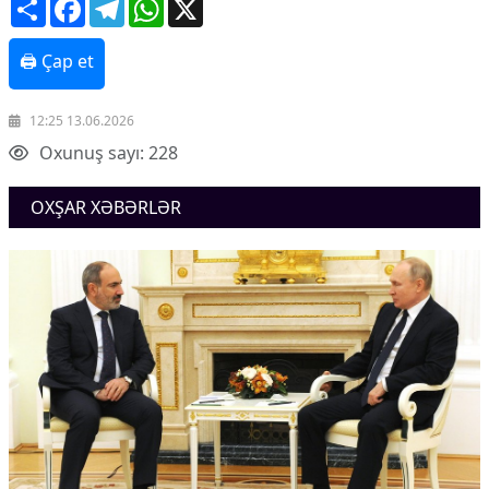
Share
Facebook
Telegram
WhatsApp
X
🖨 Çap et
12:25 13.06.2026
Oxunuş sayı: 228
OXŞAR XƏBƏRLƏR