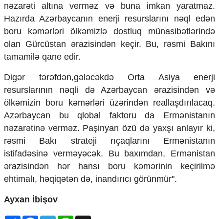
nəzarəti altına verməz və buna imkan yaratmaz.
Hazırda Azərbaycanın enerji resurslarını nəql edən
boru kəmərləri ölkəmizlə dostluq münasibətlərində
olan Gürcüstan ərazisindən keçir. Bu, rəsmi Bakını
tamamilə qane edir.
​Digər tərəfdən,gələcəkdə Orta Asiya enerji
resurslarının nəqli də Azərbaycan ərazisindən və
ölkəmizin boru kəmərləri üzərindən reallaşdırılacaq.
Azərbaycan bu qlobal faktoru da Ermənistanın
nəzarətinə verməz. Paşinyan özü də yaxşı anlayır ki,
rəsmi Bakı strateji rıçaqlarını Ermənistanın
istifadəsinə verməyəcək. Bu baxımdan, Ermənistan
ərazisindən hər hansı boru kəmərinin keçirilmə
ehtimalı, həqiqətən də, inandırıcı görünmür".
Ayxan İbişov