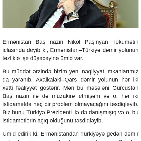
Çarpaz baxış
Təhlil
Siyasi
Geosiyasi
İqtisadi
Ermənistan Baş naziri Nikol Paşinyan hökumətin
Sosioloji
iclasında deyib ki, Ermənistan–Türkiyə dəmir yolunun
Araşdırma
tezliklə işə düşəcəyinə ümid var.
Multimedia
Bu müddət ərzində bizim yeni nəqliyyat imkanlarımız
Foto
da yaranıb. Axalkalaki–Qars dəmir yolunun hər iki
Video
İnfoqrafika
xətti fəaliyyət göstərir. Mən bu məsələni Gürcüstan
Podcast
Baş naziri ilə də müzakirə etmişəm və o, hər iki
istiqamətdə heç bir problem olmayacağını təsdiqləyib.
Humanitar
Biz bunu Türkiyə Prezidenti ilə də danışmışıq və o, bu
Elm və təhsil
istiqamətlərin açıq olduğunu təsdiqləyib.
Mədəniyyət
Diaspor
Ümid edirik ki, Ermənistandan Türkiyəyə gedən dəmir
Yüksəliş hekayəsi