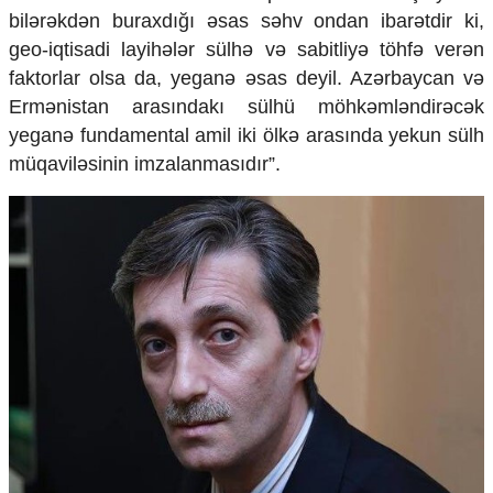
bilərəkdən buraxdığı əsas səhv ondan ibarətdir ki,
geo-iqtisadi layihələr sülhə və sabitliyə töhfə verən
faktorlar olsa da, yeganə əsas deyil. Azərbaycan və
Ermənistan arasındakı sülhü möhkəmləndirəcək
yeganə fundamental amil iki ölkə arasında yekun sülh
müqaviləsinin imzalanmasıdır”.