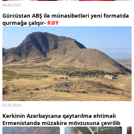
04.08.2026
Gürcüstan ABŞ ilə münasibətləri yeni formatda
qurmağa çalışır-
RƏY
02.08.2026
Kərkinin Azərbaycana qaytarılma ehtimalı
Ermənistanda müzakirə mövzusuna çevrilib