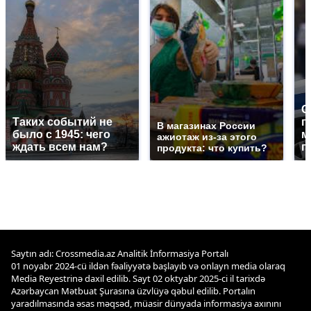
С
Таких событий не
п
В магазинах России
было с 1945: чего
м
ажиотаж из-за этого
ждать всем нам?
п
продукта: что купить?
Saytın adı: Crossmedia.az Analitik İnformasiya Portalı
01 noyabr 2024-cü ildən fəaliyyətə başlayıb və onlayn media olaraq
Media Reyestrinə daxil edilib. Sayt 02 oktyabr 2025-ci il tarixdə
Azərbaycan Mətbuat Şurasına üzvlüyə qəbul edilib. Portalın
yaradılmasında əsas məqsəd, müasir dünyada informasiya axınını