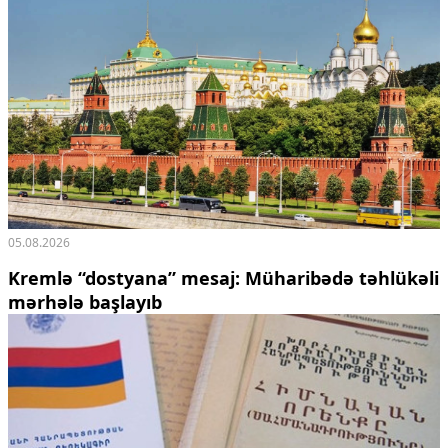
05.08.2026
Kremlə “dostyana” mesaj:
Müharibədə təhlükəli
mərhələ başlayıb