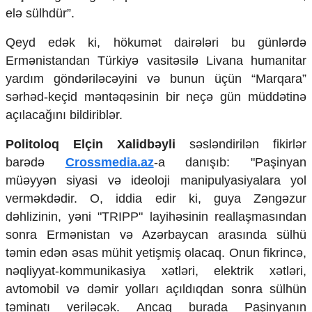
elə sülhdür”.
Ekologiya
Zəfər - 5
Qeyd edək ki, hökumət dairələri bu günlərdə
Gənclər və İdman
Media və QHT
Ermənistandan Türkiyə vasitəsilə Livana humanitar
Hadisə
yardım göndəriləcəyini və bunun üçün “Marqara”
Sağlamlıq
sərhəd-keçid məntəqəsinin bir neçə gün müddətinə
Sosium
açılacağını bildiriblər.
Mənəvi dəyərlər
Texnologiya
Politoloq Elçin Xalidbəyli
səsləndirilən fikirlər
Mətbuat-150
barədə
Crossmedia.az
-a danışıb: "Paşinyan
Əlaqə
müəyyən siyasi və ideoloji manipulyasiyalara yol
verməkdədir. O, iddia edir ki, guya Zəngəzur
Missiyamız
dəhlizinin, yəni "TRIPP" layihəsinin reallaşmasından
sonra Ermənistan və Azərbaycan arasında sülhü
təmin edən əsas mühit yetişmiş olacaq. Onun fikrincə,
nəqliyyat-kommunikasiya xətləri, elektrik xətləri,
avtomobil və dəmir yolları açıldıqdan sonra sülhün
təminatı veriləcək. Ancaq burada Paşinyanın