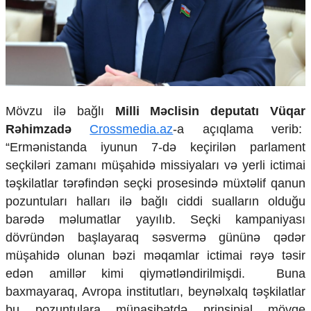
Ekologiya
Zəfər - 5
Gənclər və İdman
Media və QHT
Hadisə
Sağlamlıq
Sosium
Mövzu ilə bağlı
Milli Məclisin deputatı Vüqar
Mənəvi dəyərlər
Rəhimzadə
Crossmedia.az
-a açıqlama verib:
Texnologiya
“Ermənistanda iyunun 7-də keçirilən parlament
Mətbuat-150
seçkiləri zamanı müşahidə missiyaları və yerli ictimai
Əlaqə
təşkilatlar tərəfindən seçki prosesində müxtəlif qanun
pozuntuları halları ilə bağlı ciddi sualların olduğu
Missiyamız
barədə məlumatlar yayılıb. Seçki kampaniyası
dövründən başlayaraq səsvermə gününə qədər
müşahidə olunan bəzi məqamlar ictimai rəyə təsir
edən amillər kimi qiymətləndirilmişdi. Buna
baxmayaraq, Avropa institutları, beynəlxalq təşkilatlar
bu pozuntulara münasibətdə prinsipial mövqe