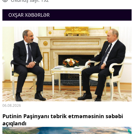
OXŞAR XƏBƏRLƏR
06.08.2026
Putinin Paşinyanı təbrik etməməsinin səbəbi
açıqlandı