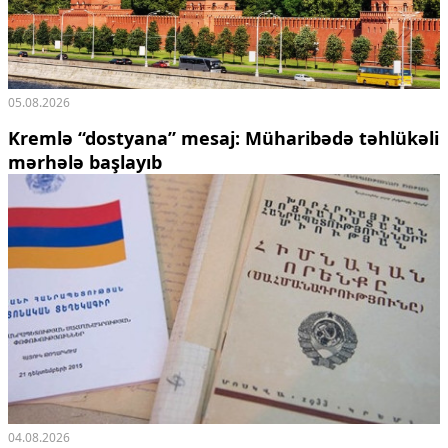
05.08.2026
Kremlə “dostyana” mesaj:
Müharibədə təhlükəli
mərhələ başlayıb
04.08.2026