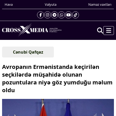
Hava
Valyuta
Namaz vaxtları
Prezidentin gündəliyi
Cənubi Qafqaz
Gündəm
Dünya
Avropanın Ermənistanda keçirilən
Xarici xəbərlər
seçkilərdə müşahidə olunan
Cənubi Qafqaz
pozuntulara niyə göz yumduğu məlum
Türk Dünyası
Yaxın Şərq
oldu
Avropa
Amerika
Asiya
Afrika