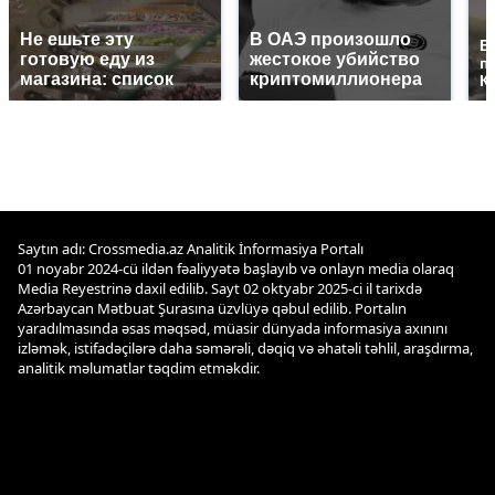
Не ешьте эту
В ОАЭ произошло
В
готовую еду из
жестокое убийство
п
магазина: список
криптомиллионера
К
Saytın adı: Crossmedia.az Analitik İnformasiya Portalı
01 noyabr 2024-cü ildən fəaliyyətə başlayıb və onlayn media olaraq
Media Reyestrinə daxil edilib. Sayt 02 oktyabr 2025-ci il tarixdə
Azərbaycan Mətbuat Şurasına üzvlüyə qəbul edilib. Portalın
yaradılmasında əsas məqsəd, müasir dünyada informasiya axınını
izləmək, istifadəçilərə daha səmərəli, dəqiq və əhatəli təhlil, araşdırma,
analitik məlumatlar təqdim etməkdir.