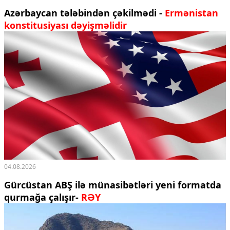
Azərbaycan tələbindən çəkilmədi -
Ermənistan
konstitusiyası dəyişməlidir
04.08.2026
Gürcüstan ABŞ ilə münasibətləri yeni formatda
qurmağa çalışır-
RƏY