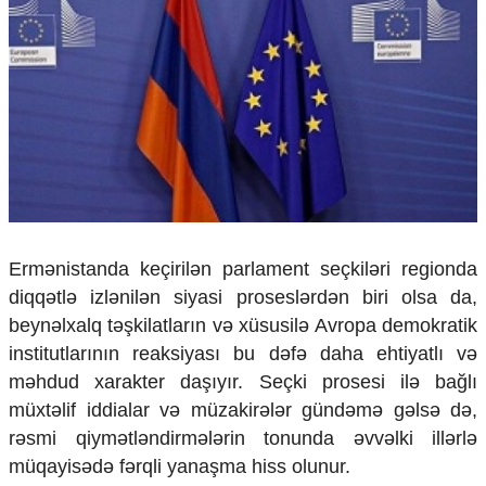
Çarpaz baxış
Təhlil
Siyasi
Geosiyasi
İqtisadi
Sosioloji
Araşdırma
Multimedia
Foto
Ermənistanda keçirilən parlament seçkiləri regionda
Video
diqqətlə izlənilən siyasi proseslərdən biri olsa da,
İnfoqrafika
Podcast
beynəlxalq təşkilatların və xüsusilə Avropa demokratik
institutlarının reaksiyası bu dəfə daha ehtiyatlı və
Humanitar
məhdud xarakter daşıyır. Seçki prosesi ilə bağlı
Elm və təhsil
müxtəlif iddialar və müzakirələr gündəmə gəlsə də,
Mədəniyyət
rəsmi qiymətləndirmələrin tonunda əvvəlki illərlə
Diaspor
müqayisədə fərqli yanaşma hiss olunur.
Yüksəliş hekayəsi