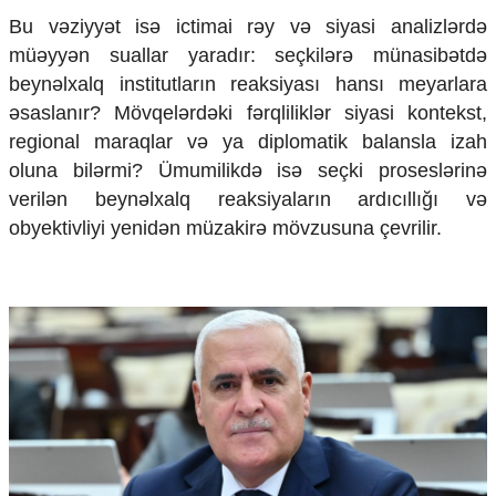
Mədəniyyətimizin Zəfəri
Bu vəziyyət isə ictimai rəy və siyasi analizlərdə
Zəfər Diasporu
müəyyən suallar yaradır: seçkilərə münasibətdə
Səhiyyə
beynəlxalq institutların reaksiyası hansı meyarlara
Ailə və uşaq
Turizm
əsaslanır? Mövqelərdəki fərqliliklər siyasi kontekst,
regional maraqlar və ya diplomatik balansla izah
İqtisadiyyat
oluna bilərmi? Ümumilikdə isə seçki proseslərinə
İqtisadi xəbərlər
verilən beynəlxalq reaksiyaların ardıcıllığı və
Energetika
obyektivliyi yenidən müzakirə mövzusuna çevrilir.
Neft-qaz
Əmək və sosial siyasət
Kənd təsərrüfatı
Hərbi sənaye
Telekommunikasiya və nəqliyyat
COP29
Cəmiyyət
Crossmedia.az - 1 yaş
Siyasət
Məhkəmə və hüquq