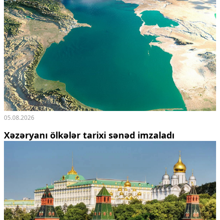
05.08.2026
Xəzəryanı ölkələr tarixi sənəd imzaladı