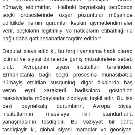
nümayiş etdirmirlər. Halbuki beynəlxalq təcrübədə
seçki proseslərində oxşar pozuntular müşahidə
edildikdə həmin qurumlar kəskin qiymətləndirmələr
verir, seçkilərin legitimliyi və nəticələrin etibarlılığı ilə
bağlı daha qəti hesabatlar təqdim edirlər”.
Deputat əlavə edib ki, bu fərqli yanaşma haqlı olaraq
ictimai və siyasi dairələrdə geniş müzakirələrə səbəb
olub: “Avropanın siyasi institutları tərəfindən
Ermənistanla bağlı seçki prosesinə münasibətdə
nümayiş etdirilən susqunluq, digər ölkələrdə baş
verən eyni xarakterli hadisələrə göstərilən
reaksiyalarla müqayisədə ziddiyyət təşkil edir. Bu isə
bəzi beynəlxalq qurumların, Avropa siyasi
institutlarının məsələyə ikili standartlarla
yanaşmasının təsdiqidir. Bu vəziyyət bir daha
təsdiqləyir ki, qlobal siyasi maraqlar və geosiyasi