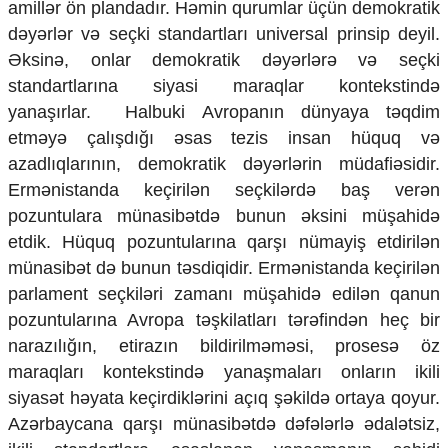
amillər ön plandadır. Həmin qurumlar üçün demokratik
dəyərlər və seçki standartları universal prinsip deyil.
Əksinə, onlar demokratik dəyərlərə və seçki
standartlarına siyasi maraqlar kontekstində
yanaşırlar. Halbuki Avropanın dünyaya təqdim
etməyə çalışdığı əsas tezis insan hüquq və
azadlıqlarının, demokratik dəyərlərin müdafiəsidir.
Ermənistanda keçirilən seçkilərdə baş verən
pozuntulara münasibətdə bunun əksini müşahidə
etdik. Hüquq pozuntularına qarşı nümayiş etdirilən
münasibət də bunun təsdiqidir. Ermənistanda keçirilən
parlament seçkiləri zamanı müşahidə edilən qanun
pozuntularına Avropa təşkilatları tərəfindən heç bir
narazılığın, etirazın bildirilməməsi, prosesə öz
maraqları kontekstində yanaşmaları onların ikili
siyasət həyata keçirdiklərini açıq şəkildə ortaya qoyur.
Azərbaycana qarşı münasibətdə dəfələrlə ədalətsiz,