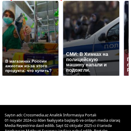
СМИ: В Химках на
полицейскую
Г
В магазинах России
машину напали и
п
ажиотаж из-за этого
подожгли.
Р
продукта: что купить?
Saytın adı: Crossmedia.az Analitik İnformasiya Portalı
01 noyabr 2024-cü ildən fəaliyyətə başlayıb və onlayn media olaraq
Media Reyestrinə daxil edilib. Sayt 02 oktyabr 2025-ci il tarixdə
Azərbaycan Mətbuat Şurasına üzvlüyə qəbul edilib. Portalın