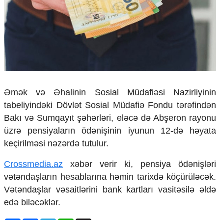
Çarpaz baxış
Təhlil
Siyasi
Geosiyasi
İqtisadi
Sosioloji
Araşdırma
Əmək və Əhalinin Sosial Müdafiəsi Nazirliyinin
Multimedia
tabeliyindəki Dövlət Sosial Müdafiə Fondu tərəfindən
Foto
Bakı və Sumqayıt şəhərləri, eləcə də Abşeron rayonu
Video
üzrə pensiyaların ödənişinin iyunun 12-də həyata
İnfoqrafika
keçirilməsi nəzərdə tutulur.
Podcast
Crossmedia.az
xəbər verir ki, pensiya ödənişləri
Humanitar
vətəndaşların hesablarına həmin tarixdə köçürüləcək.
Elm və təhsil
Vətəndaşlar vəsaitlərini bank kartları vasitəsilə əldə
Mədəniyyət
edə biləcəklər.
Diaspor
Yüksəliş hekayəsi