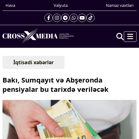
Hava
Valyuta
Namaz vaxtları
Prezidentin gündəliyi
İqtisadi xəbərlər
Gündəm
Dünya
Bakı, Sumqayıt və Abşeronda
Xarici xəbərlər
pensiyalar bu tarixdə veriləcək
Cənubi Qafqaz
Türk Dünyası
Yaxın Şərq
Avropa
Amerika
Asiya
Afrika