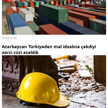
05.08.2026
Azərbaycan Türkiyədən mal idxalına çəkdiyi
xərci cüzi azaldıb