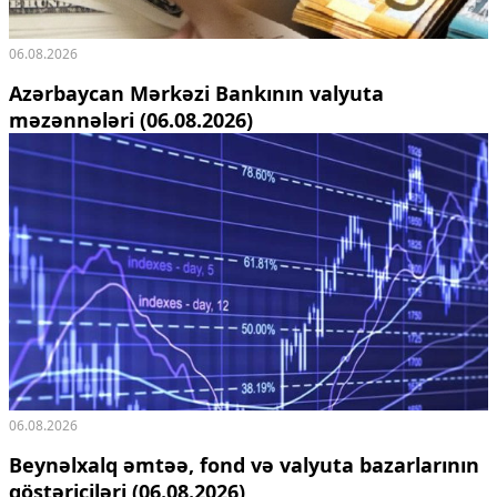
Ekologiya
Zəfər - 5
06.08.2026
Gənclər və İdman
Azərbaycan Mərkəzi Bankının valyuta
Media və QHT
məzənnələri (06.08.2026)
Hadisə
Sağlamlıq
Sosium
Mənəvi dəyərlər
Texnologiya
Mətbuat-150
Əlaqə
Missiyamız
06.08.2026
Beynəlxalq əmtəə, fond və valyuta bazarlarının
göstəriciləri (06.08.2026)