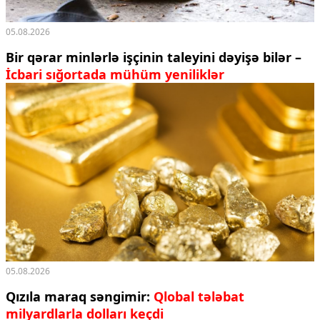
05.08.2026
Bir qərar minlərlə işçinin taleyini dəyişə bilər –
İcbari sığortada mühüm yeniliklər
05.08.2026
Qızıla maraq səngimir:
Qlobal tələbat
milyardlarla dolları keçdi