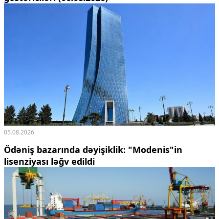
05.08.2026
Ödəniş bazarında dəyişiklik: "Modenis"in
lisenziyası ləğv edildi