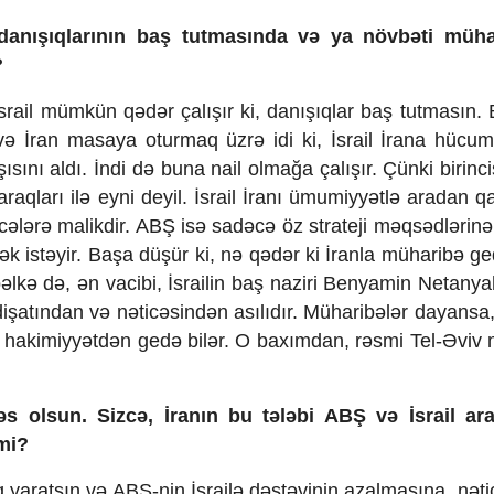
 danışıqlarının baş tutmasında və ya növbəti müha
?
 İsrail mümkün qədər çalışır ki, danışıqlar baş tutmasın.
ə İran masaya oturmaq üzrə idi ki, İsrail İrana hücu
ısını aldı. İndi də buna nail olmağa çalışır. Çünki birinc
maraqları ilə eyni deyil. İsrail İranı ümumiyyətlə aradan 
ncələrə malikdir. ABŞ isə sadəcə öz strateji məqsədlərin
etmək istəyir. Başa düşür ki, nə qədər ki İranla müharibə g
lkə də, ən vacibi, İsrailin baş naziri Benyamin Netany
işatından və nəticəsindən asılıdır. Müharibələr dayansa,
o, hakimiyyətdən gedə bilər. O baxımdan, rəsmi Tel-Əvi
əs olsun. Sizcə, İranın bu tələbi ABŞ və İsrail ar
rmi?
lıq yaratsın və ABŞ-nin İsrailə dəstəyinin azalmasına, nət