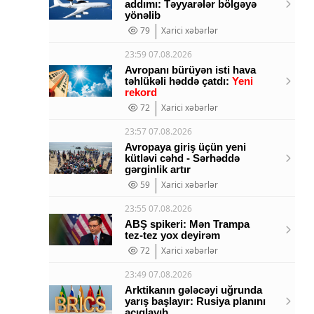
addımı: Təyyarələr bölgəyə
yönəlib
79
Xarici xəbərlər
23:59 07.08.2026
Avropanı bürüyən isti hava
təhlükəli həddə çatdı:
Yeni
rekord
72
Xarici xəbərlər
23:57 07.08.2026
Avropaya giriş üçün yeni
kütləvi cəhd - Sərhəddə
gərginlik artır
59
Xarici xəbərlər
23:55 07.08.2026
ABŞ spikeri: Mən Trampa
tez-tez yox deyirəm
72
Xarici xəbərlər
23:49 07.08.2026
Arktikanın gələcəyi uğrunda
yarış başlayır: Rusiya planını
açıqlayıb