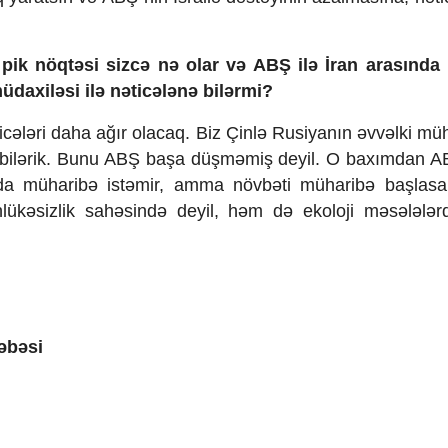
ik nöqtəsi sizcə nə olar və ABŞ ilə İran arasında 
daxiləsi ilə nəticələnə bilərmi?
cələri daha ağır olacaq. Biz Çinlə Rusiyanın əvvəlki mü
la bilərik. Bunu ABŞ başa düşməmiş deyil. O baxımdan 
 da müharibə istəmir, amma növbəti müharibə başlas
hlükəsizlik sahəsində deyil, həm də ekoloji məsələlər
ləbəsi