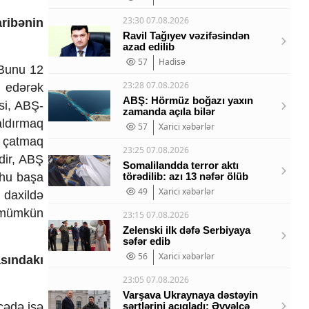
23:30 07.08.2026
ribənin
Ravil Tağıyev vəzifəsindən
azad edilib
57
Hadisə
 Bunu 12
23:28 07.08.2026
m edərək
ABŞ: Hörmüz boğazı yaxın
isi, ABŞ-
zamanda açıla bilər
qaldırmaq
57
Xarici xəbərlər
ə çatmaq
23:25 07.08.2026
edir, ABŞ
Somalilandda terror aktı
ahu başa
törədilib: azı 13 nəfər ölüb
49
Xarici xəbərlər
 daxildə
v mümkün
23:15 07.08.2026
Zelenski ilk dəfə Serbiyaya
səfər edib
56
Xarici xəbərlər
asındakı
23:05 07.08.2026
Varşava Ukraynaya dəstəyin
icədə isə
şərtlərini açıqladı: Əvvəlcə