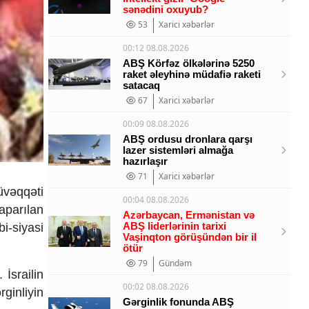
sənədini oxuyub?
53
Xarici xəbərlər
00:12 08.08.2026
ABŞ Körfəz ölkələrinə 5250
raket əleyhinə müdafiə raketi
satacaq
67
Xarici xəbərlər
00:09 08.08.2026
ABŞ ordusu dronlara qarşı
lazer sistemləri almağa
hazırlaşır
71
Xarici xəbərlər
üvəqqəti
00:04 08.08.2026
aparılan
Azərbaycan, Ermənistan və
ABŞ liderlərinin tarixi
bi-siyasi
Vaşinqton görüşündən bir il
ötür
79
Gündəm
İsrailin
00:02 08.08.2026
ginliyin
Gərginlik fonunda ABŞ