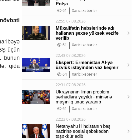
Polşa
61
Xarici xəbərlər
növbəti
22:55 07.08.2026
Müxalifətin həbslərində adı
hallanan şəxsə yüksək vəzifə
verilib
haribəyə
61
Xarici xəbərlər
ABŞ üçün
22:43 07.08.2026
a, bunun
Ekspert: Ermənistan Aİ-yə
də, qida
üzvlük istəyindən vaz keçmir
64
Xarici xəbərlər
22:31 07.08.2026
Ukraynanın liman problemi
sərhədlərə yayıldı - minlərlə
maşınlıq tıxac yaranıb
61
Xarici xəbərlər
22:23 07.08.2026
Netanyahu Hindistanın baş
nazirinə sosial şəbəkədən
təşəkkür edib