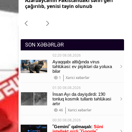
ri geri
Azərbaycanın Pakistandakı səfiri geri
Az
Sosium
çağırılıb, yenisi təyin olunub
ça
Mənəvi dəyərlər
Texnologiya
Mətbuat-150
SON XƏBƏRLƏR
02:20 08.08.2026
Ayaqqabı altlığında virus
təhlükəsi: ev pişikləri də yoluxa
bilər
1
Xarici xəbərlər
01:30 08.08.2026
İnsan Ayı da dəyişdirdi: 190
tonluq kosmik tullantı təhlükəsi
artır
46
Xarici xəbərlər
00:30 08.08.2026
˝Gemini˝ qalmaqalı:
Süni
intellekt gizli ˝Google˝