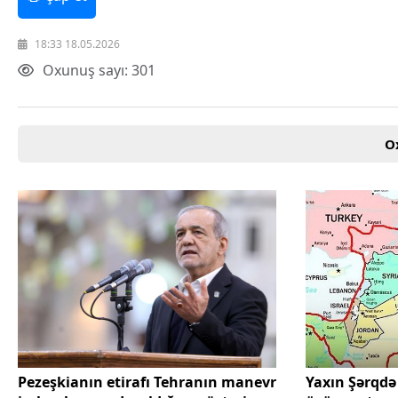
18:33 18.05.2026
Oxunuş sayı: 301
O
Pezeşkianın etirafı Tehranın manevr
Yaxın Şərqdə