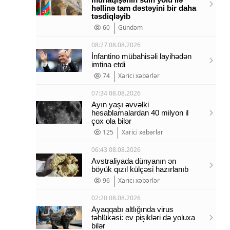
həllinə tam dəstəyini bir daha
təsdiqləyib
60
Gündəm
08:27 08.08.2026
İnfantino mübahisəli layihədən
imtina etdi
74
Xarici xəbərlər
07:34 08.08.2026
Ayın yaşı əvvəlki
hesablamalardan 40 milyon il
çox ola bilər
125
Xarici xəbərlər
06:43 08.08.2026
Avstraliyada dünyanın ən
böyük qızıl külçəsi hazırlanıb
96
Xarici xəbərlər
02:20 08.08.2026
Ayaqqabı altlığında virus
təhlükəsi: ev pişikləri də yoluxa
bilər