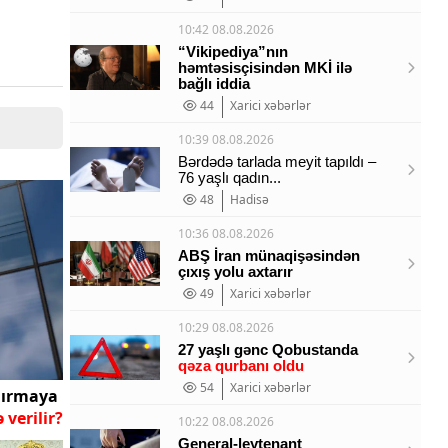
10:42 08.08.2026
“Vikipediya”nın
həmtəsisçisindən MKİ ilə
bağlı iddia
44
Xarici xəbərlər
10:39 08.08.2026
Bərdədə tarlada meyit tapıldı –
76 yaşlı qadın...
48
Hadisə
10:36 08.08.2026
ABŞ İran münaqişəsindən
çıxış yolu axtarır
49
Xarici xəbərlər
10:29 08.08.2026
27 yaşlı gənc Qobustanda
qəza qurbanı oldu
54
Xarici xəbərlər
dırmaya
verilir?
10:22 08.08.2026
General-leytenant