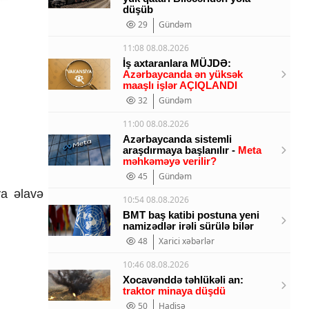
düşüb
29
Gündəm
11:08 08.08.2026
İş axtaranlara MÜJDƏ:
Azərbaycanda ən yüksək
maaşlı işlər AÇIQLANDI
32
Gündəm
11:00 08.08.2026
Azərbaycanda sistemli
araşdırmaya başlanılır -
Meta
məhkəməyə verilir?
45
Gündəm
ya əlavə
10:54 08.08.2026
BMT baş katibi postuna yeni
namizədlər irəli sürülə bilər
48
Xarici xəbərlər
10:46 08.08.2026
Xocavənddə təhlükəli an:
traktor minaya düşdü
50
Hadisə