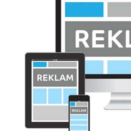
Azərbaycan Beynəl
Siyasi
Forumunun Təşkila
Geosiyasi
İqtisadi
Sosioloji
Araşdırma
Multimedia
Foto
Video
İnfoqrafika
Podcast
Humanitar
Elm və təhsil
Mədəniyyət
Diaspor
Yüksəliş hekayəsi
Mədəniyyətimizin Zəfəri
Zəfər Diasporu
Səhiyyə
Ailə və uşaq
Turizm