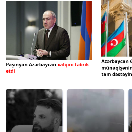
Azərbaycan 
Paşinyan Azərbaycan
xalqını təbrik
münaqişənin 
etdi
tam dəstəyini