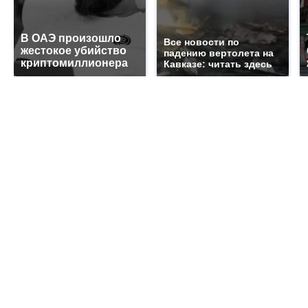
В ОАЭ произошло
Все новости по
жестокое убийство
падению вертолета на
криптомиллионера
Кавказе: читать здесь