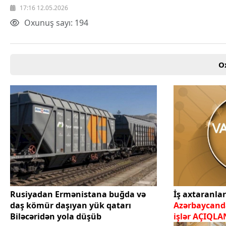
17:16 12.05.2026
Texnologiya
Mətbuat-150
Oxunuş sayı: 194
Əlaqə
Missiyamız
O
Rusiyadan Ermənistana buğda və
İş axtaranla
daş kömür daşıyan yük qatarı
Azərbaycand
Biləcəridən yola düşüb
işlər AÇIQLA