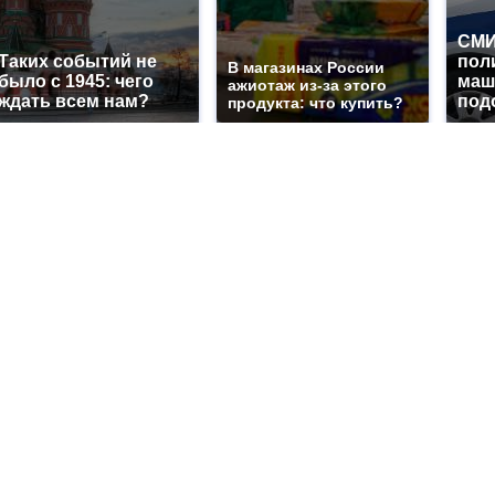
СМИ
Таких событий не
пол
В магазинах России
было с 1945: чего
маш
ажиотаж из-за этого
ждать всем нам?
под
продукта: что купить?