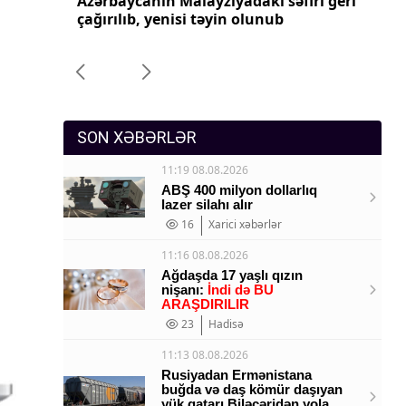
ri geri
Azərbaycanın Pakistandakı səfiri geri
Az
Sosium
çağırılıb, yenisi təyin olunub
ça
Mənəvi dəyərlər
Texnologiya
Mətbuat-150
SON XƏBƏRLƏR
11:19 08.08.2026
ABŞ 400 milyon dollarlıq
lazer silahı alır
16
Xarici xəbərlər
11:16 08.08.2026
Ağdaşda 17 yaşlı qızın
nişanı:
İndi də BU
ARAŞDIRILIR
23
Hadisə
11:13 08.08.2026
Rusiyadan Ermənistana
buğda və daş kömür daşıyan
yük qatarı Biləcəridən yola