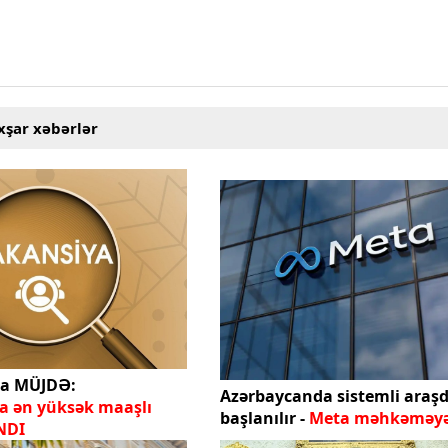
xşar xəbərlər
ra MÜJDƏ:
Azərbaycanda sistemli araş
a ən yüksək maaşlı
başlanılır -
Meta məhkəməyə 
NDI