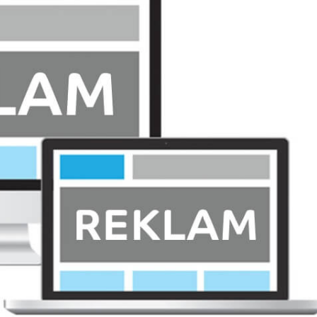
xalq İnvestisiya
Azərbaycanın Malayziyadakı səfi
t Komitəsi yaradılıb
çağırılıb, yenisi təyin olunub