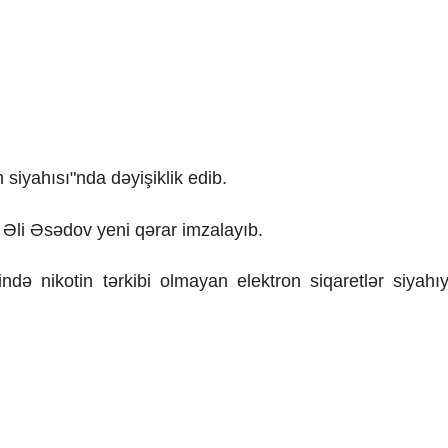
siyahısı"nda dəyişiklik edib.
r Əli Əsədov yeni qərar imzalayıb.
zində nikotin tərkibi olmayan elektron siqaretlər siyahı