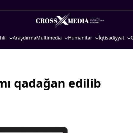
hlil
Araşdırma
Multimedia
Humanitar
İqtisadiyyat
iyasi
Foto
Elm və təhsil
İqtisadi xəbərlər
eosiyasi
Video
Mədəniyyət
Energetika
qtisadi
İnfoqrafika
Diaspor
Neft-qaz
osioloji
Podcast
Yüksəliş hekayəsi
Əmək və sosial si
mı qadağan edilib
Mədəniyyətimizin Zəfəri
Kənd təsərrüfatı
Zəfər Diasporu
Hərbi sənaye
Səhiyyə
Telekommunikasiy
nəqliyyat
Ailə və uşaq
COP29
Turizm