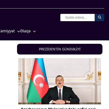
Cəmiyyət
Əlaqə
Crossmedia.az - 1 yaş
Missiyamız
Siyasət
PREZİDENTİN GÜNDƏLİYİ
Məhkəmə və hüquq
yasət
Ekologiya
Zəfər - 5
Gənclər və İdman
a və
Media və QHT
Hadisə
Sağlamlıq