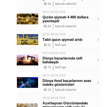
66
İqtisadi xəbərlər
09:22 08.08.2026
Qızılın qiyməti 4 400 dollara
yaxınlaşdı
64
İqtisadi xəbərlər
09:20 08.08.2026
Təbii qazın qiyməti artıb
52
Neft-qaz
09:13 08.08.2026
Dünya bazarlarında neft
bahalaşıb
70
Neft-qaz
09:10 08.08.2026
Dünya fond bazarlarının əsas
indeks göstəriciləri
58
İqtisadi xəbərlər
09:08 08.08.2026
Azərbaycan Gürcüstandakı
münaqişənin sülh yolu ilə