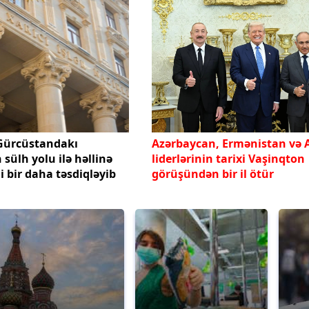
Gürcüstandakı
Azərbaycan, Ermənistan və 
sülh yolu ilə həllinə
liderlərinin tarixi Vaşinqton
 bir daha təsdiqləyib
görüşündən bir il ötür