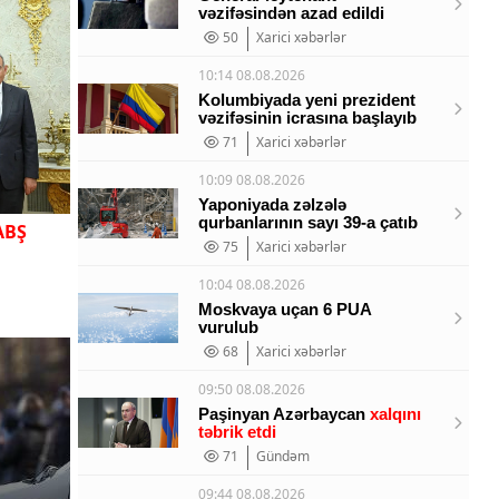
vəzifəsindən azad edildi
50
Xarici xəbərlər
10:14 08.08.2026
Kolumbiyada yeni prezident
vəzifəsinin icrasına başlayıb
71
Xarici xəbərlər
10:09 08.08.2026
Yaponiyada zəlzələ
qurbanlarının sayı 39-a çatıb
ABŞ
75
Xarici xəbərlər
10:04 08.08.2026
Moskvaya uçan 6 PUA
vurulub
68
Xarici xəbərlər
09:50 08.08.2026
Paşinyan Azərbaycan
xalqını
təbrik etdi
71
Gündəm
09:44 08.08.2026