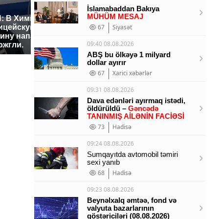
İslamabaddan Bakıya
MÜHÜM MESAJ
: В Химках на
ицейскую
Где будет встреча
Такую з
67
Siyasət
ину напали и
президентов США и
никто не
09:40 08.08.2026
ожгли.
России: Европа?
так?!
ABŞ bu ölkəyə 1 milyard
dollar ayırır
67
Xarici xəbərlər
09:31 08.08.2026
Dava edənləri ayırmaq istədi,
öldürüldü –
Gəncədə
TANINMIŞ AİLƏNİN FACİƏSİ
73
Hadisə
09:24 08.08.2026
Sumqayıtda avtomobil təmiri
sexi yanıb
68
Hadisə
09:23 08.08.2026
Beynəlxalq əmtəə, fond və
valyuta bazarlarının
göstəriciləri (08.08.2026)