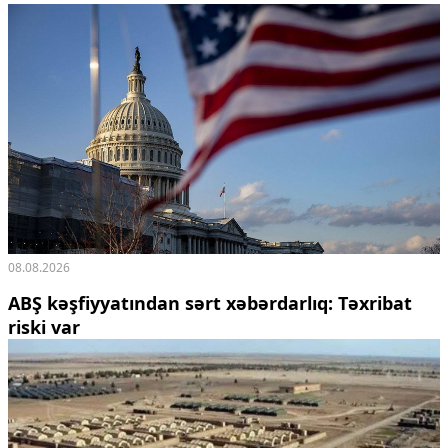
08.08.2026
ABŞ kəşfiyyatından sərt xəbərdarlıq: Təxribat
riski var