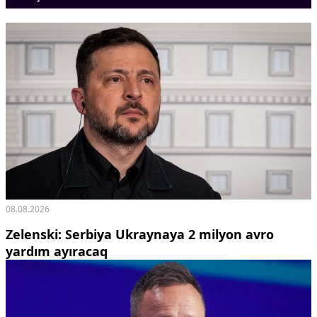
Ekologiya
Zəfər - 5
Gənclər və İdman
Media və QHT
Hadisə
Sağlamlıq
Sosium
Mənəvi dəyərlər
Texnologiya
Mətbuat-150
Əlaqə
Missiyamız
08.08.2026
Zelenski: Serbiya Ukraynaya 2 milyon avro
yardım ayıracaq