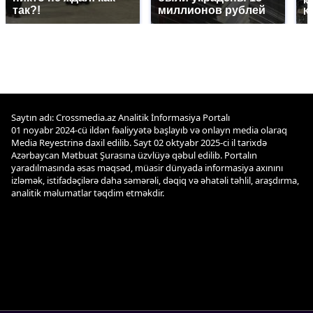
к
так?!
миллионов рублей
К
Saytın adı: Crossmedia.az Analitik İnformasiya Portalı
01 noyabr 2024-cü ildən fəaliyyətə başlayıb və onlayn media olaraq
Media Reyestrinə daxil edilib. Sayt 02 oktyabr 2025-ci il tarixdə
Azərbaycan Mətbuat Şurasına üzvlüyə qəbul edilib. Portalın
yaradılmasında əsas məqsəd, müasir dünyada informasiya axınını
izləmək, istifadəçilərə daha səmərəli, dəqiq və əhatəli təhlil, araşdırma,
analitik məlumatlar təqdim etməkdir.