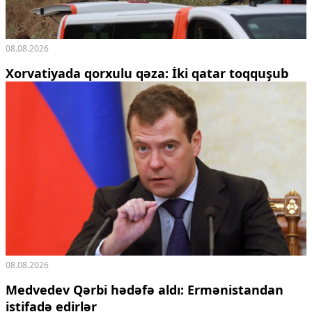
08.08.2026
Xorvatiyada qorxulu qəza: İki qatar toqquşub
08.08.2026
Medvedev Qərbi hədəfə aldı: Ermənistandan
istifadə edirlər