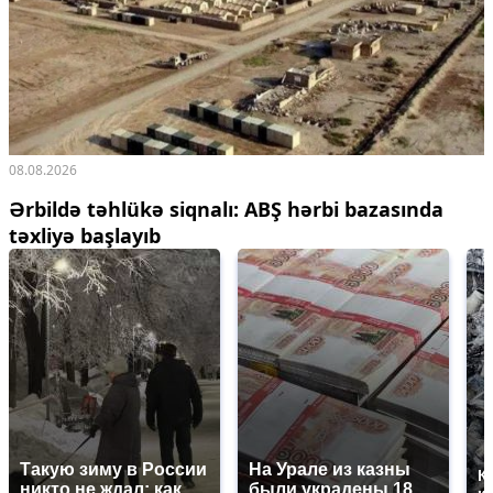
08.08.2026
Ərbildə təhlükə siqnalı: ABŞ hərbi bazasında
təxliyə başlayıb
Такую зиму в России
На Урале из казны
К
никто не ждал: как
были украдены 18