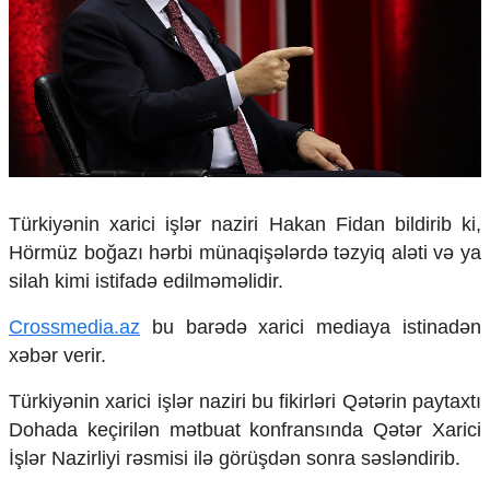
Çarpaz baxış
Təhlil
Siyasi
Geosiyasi
İqtisadi
Sosioloji
Araşdırma
Multimedia
Türkiyənin xarici işlər naziri Hakan Fidan
bildirib ki,
Hörmüz boğazı
hərbi münaqişələrdə təzyiq aləti və ya
Foto
Video
silah kimi istifadə edilməməlidir.
İnfoqrafika
Podcast
Crossmedia.az
bu barədə xarici mediaya istinadən
xəbər verir.
Humanitar
Türkiyənin xarici işlər naziri bu fikirləri
Qətər
in paytaxtı
Elm və təhsil
Dohа
da keçirilən mətbuat konfransında
Qətər Xarici
Mədəniyyət
Diaspor
İşlər Nazirliyi
rəsmisi ilə görüşdən sonra səsləndirib.
Yüksəliş hekayəsi