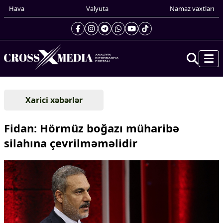
Hava
Valyuta
Namaz vaxtları
Prezidentin gündəliyi
Xarici xəbərlər
Gündəm
Dünya
Fidan: Hörmüz boğazı müharibə
Xarici xəbərlər
silahına çevrilməməlidir
Cənubi Qafqaz
Türk Dünyası
Yaxın Şərq
Avropa
Amerika
Asiya
Afrika