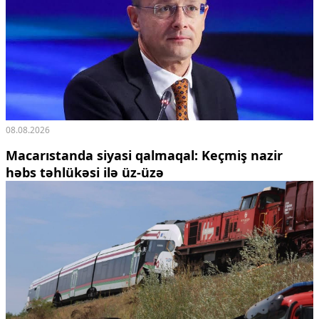
08.08.2026
Macarıstanda siyasi qalmaqal: Keçmiş nazir
həbs təhlükəsi ilə üz-üzə