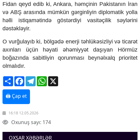
Mədəniyyətimizin Zəfəri
Fidan qeyd edib ki, Ankara, həmçinin
Pakistan
ın İran
Zəfər Diasporu
və ABŞ arasında mümkün gərginliyin diplomatik yolla
Səhiyyə
həlli istiqamətində göstərdiyi vasitəçilik səylərini
Ailə və uşaq
dəstəkləyir.
Turizm
O vurğulayıb ki, bölgədə enerji təhlükəsizliyi və ticarət
İqtisadiyyat
axınları üçün həyati əhəmiyyət daşıyan Hörmüz
İqtisadi xəbərlər
boğazında sabitliyin qorunması beynəlxalq prioritet
Energetika
olmalıdır.
Neft-qaz
Əmək və sosial siyasət
Share
Facebook
Telegram
WhatsApp
X
Kənd təsərrüfatı
Hərbi sənaye
🖨 Çap et
Telekommunikasiya və nəqliyyat
COP29
16:18 12.05.2026
Cəmiyyət
Oxunuş sayı: 174
Crossmedia.az - 1 yaş
Siyasət
OXŞAR XƏBƏRLƏR
Məhkəmə və hüquq