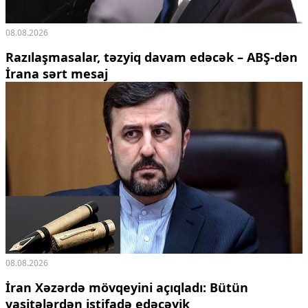
08.08.2026
Razılaşmasalar, təzyiq davam edəcək – ABŞ-dən
İrana sərt mesaj
08.08.2026
İran Xəzərdə mövqeyini açıqladı: Bütün
vasitələrdən istifadə edəcəyik