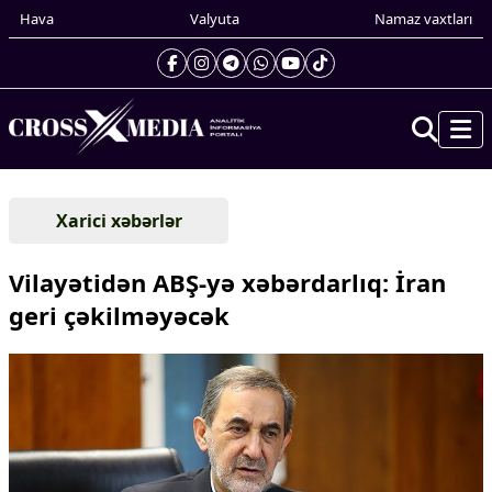
Hava
Valyuta
Namaz vaxtları
Prezidentin gündəliyi
Xarici xəbərlər
Gündəm
Dünya
Vilayətidən ABŞ-yə xəbərdarlıq: İran
Xarici xəbərlər
geri çəkilməyəcək
Cənubi Qafqaz
Türk Dünyası
Yaxın Şərq
Avropa
Amerika
Asiya
Afrika