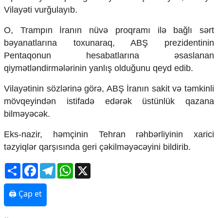
Mədəniyyətimizin Zəfəri
Vilayəti vurğulayıb.
Zəfər Diasporu
Səhiyyə
O, Trampın İranın nüvə proqramı ilə bağlı sərt
Ailə və uşaq
bəyanatlarına toxunaraq, ABŞ prezidentinin
Turizm
Pentaqonun hesabatlarına əsaslanan
İqtisadiyyat
qiymətləndirmələrinin yanlış olduğunu qeyd edib.
İqtisadi xəbərlər
Vilayətinin sözlərinə görə, ABŞ İranın sakit və təmkinli
Energetika
mövqeyindən istifadə edərək üstünlük qazana
Neft-qaz
bilməyəcək.
Əmək və sosial siyasət
Kənd təsərrüfatı
Eks-nazir, həmçinin Tehran rəhbərliyinin xarici
Hərbi sənaye
təzyiqlər qarşısında geri çəkilməyəcəyini bildirib.
Telekommunikasiya və nəqliyyat
COP29
Share
Facebook
Telegram
WhatsApp
X
Cəmiyyət
🖨 Çap et
Crossmedia.az - 1 yaş
Siyasət
Məhkəmə və hüquq