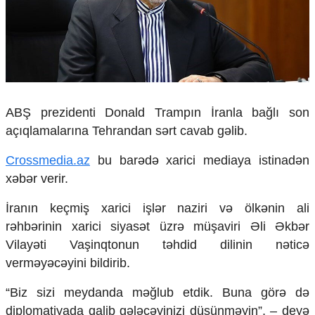
Çarpaz baxış
Təhlil
Siyasi
Geosiyasi
İqtisadi
Sosioloji
ABŞ prezidenti Donald Trampın İranla bağlı son
Araşdırma
açıqlamalarına Tehrandan sərt cavab gəlib.
Multimedia
Crossmedia.az
bu barədə xarici mediaya istinadən
Foto
xəbər verir.
Video
İnfoqrafika
İranın keçmiş xarici işlər naziri və ölkənin ali
Podcast
rəhbərinin xarici siyasət üzrə müşaviri Əli Əkbər
Humanitar
Vilayəti Vaşinqtonun təhdid dilinin nəticə
Elm və təhsil
verməyəcəyini bildirib.
Mədəniyyət
“Biz sizi meydanda məğlub etdik. Buna görə də
Diaspor
Yüksəliş hekayəsi
diplomatiyada qalib gələcəyinizi düşünməyin”, – deyə