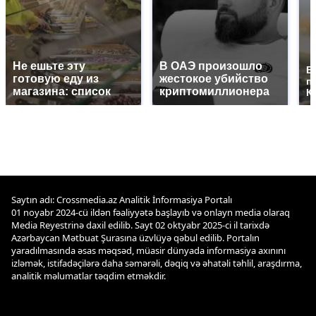
Не ешьте эту
В ОАЭ произошло
В
готовую еду из
жестокое убийство
п
магазина: список
криптомиллионера
К
Saytın adı: Crossmedia.az Analitik İnformasiya Portalı
01 noyabr 2024-cü ildən fəaliyyətə başlayıb və onlayn media olaraq
Media Reyestrinə daxil edilib. Sayt 02 oktyabr 2025-ci il tarixdə
Azərbaycan Mətbuat Şurasına üzvlüyə qəbul edilib. Portalın
yaradılmasında əsas məqsəd, müasir dünyada informasiya axınını
izləmək, istifadəçilərə daha səmərəli, dəqiq və əhatəli təhlil, araşdırma,
analitik məlumatlar təqdim etməkdir.