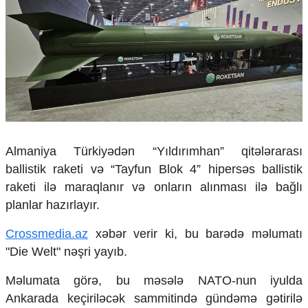
Çarpaz baxış
Təhlil
Siyasi
Geosiyasi
İqtisadi
Sosioloji
Araşdırma
Multimedia
Almaniya Türkiyədən “Yıldırımhan” qitələrarası
Foto
ballistik raketi və “Tayfun Blok 4” hipersəs ballistik
Video
raketi ilə maraqlanır və onların alınması ilə bağlı
İnfoqrafika
planlar hazırlayır.
Podcast
Humanitar
Crossmedia.az
xəbər verir ki, bu barədə məlumatı
"Die Welt" nəşri yayıb.
Elm və təhsil
Mədəniyyət
Məlumata görə, bu məsələ NATO-nun iyulda
Diaspor
Ankarada keçiriləcək sammitində gündəmə gətirilə
Yüksəliş hekayəsi