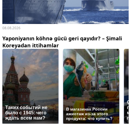
08.08.2026
Yaponiyanın köhnə gücü geri qayıdır? – Şimali
Koreyadan ittihamlar
С
Таких событий не
п
В магазинах России
было с 1945: чего
м
ажиотаж из-за этого
ждать всем нам?
п
продукта: что купить?