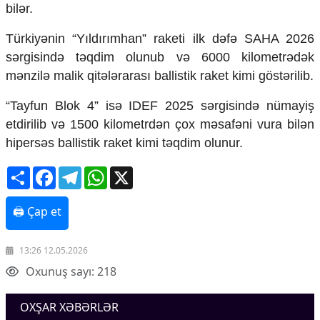
bilər.
Mədəniyyətimizin Zəfəri
Zəfər Diasporu
Türkiyənin “Yıldırımhan” raketi ilk dəfə SAHA 2026
Səhiyyə
Ailə və uşaq
sərgisində təqdim olunub və 6000 kilometrədək
Turizm
mənzilə malik qitələrarası ballistik raket kimi göstərilib.
İqtisadiyyat
“Tayfun Blok 4” isə IDEF 2025 sərgisində nümayiş
etdirilib və 1500 kilometrdən çox məsafəni vura bilən
İqtisadi xəbərlər
Energetika
hipersəs ballistik raket kimi təqdim olunur.
Neft-qaz
Share
Facebook
Telegram
WhatsApp
X
Əmək və sosial siyasət
Kənd təsərrüfatı
Hərbi sənaye
🖨 Çap et
Telekommunikasiya və nəqliyyat
COP29
13:26 12.05.2026
Cəmiyyət
Oxunuş sayı: 218
Crossmedia.az - 1 yaş
Siyasət
OXŞAR XƏBƏRLƏR
Məhkəmə və hüquq