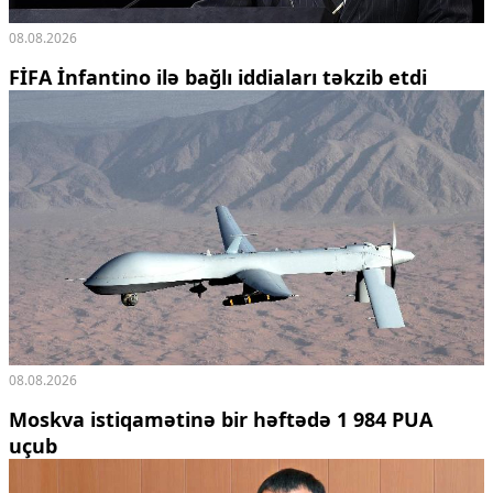
08.08.2026
FİFA İnfantino ilə bağlı iddiaları təkzib etdi
08.08.2026
Moskva istiqamətinə bir həftədə 1 984 PUA
uçub