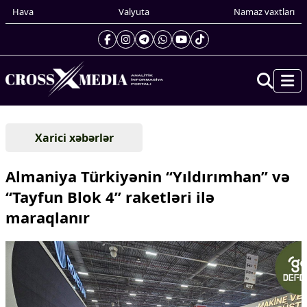
Hava
Valyuta
Namaz vaxtları
Prezidentin gündəliyi
Xarici xəbərlər
Gündəm
Dünya
Almaniya Türkiyənin “Yıldırımhan” və
Xarici xəbərlər
“Tayfun Blok 4” raketləri ilə
Cənubi Qafqaz
maraqlanır
Türk Dünyası
Yaxın Şərq
Avropa
Amerika
Asiya
Afrika