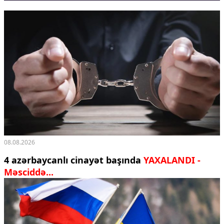
Ekologiya
Zəfər - 5
Gənclər və İdman
Media və QHT
Hadisə
Sağlamlıq
Sosium
Mənəvi dəyərlər
Texnologiya
Mətbuat-150
Əlaqə
08.08.2026
Missiyamız
4 azərbaycanlı cinayət başında
YAXALANDI -
Məsciddə...