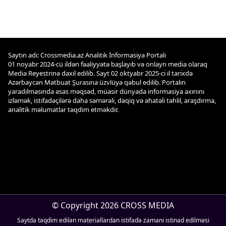
Saytın adı: Crossmedia.az Analitik İnformasiya Portalı
01 noyabr 2024-cü ildən fəaliyyətə başlayıb və onlayn media olaraq
Media Reyestrinə daxil edilib. Sayt 02 oktyabr 2025-ci il tarixdə
Azərbaycan Mətbuat Şurasına üzvlüyə qəbul edilib. Portalın
yaradılmasında əsas məqsəd, müasir dünyada informasiya axınını
izləmək, istifadəçilərə daha səmərəli, dəqiq və əhatəli təhlil, araşdırma,
analitik məlumatlar təqdim etməkdir.
© Copyright 2026 CROSS MEDIA
Saytda təqdim edilən materiallardan istifadə zamanı istinad edilməsi