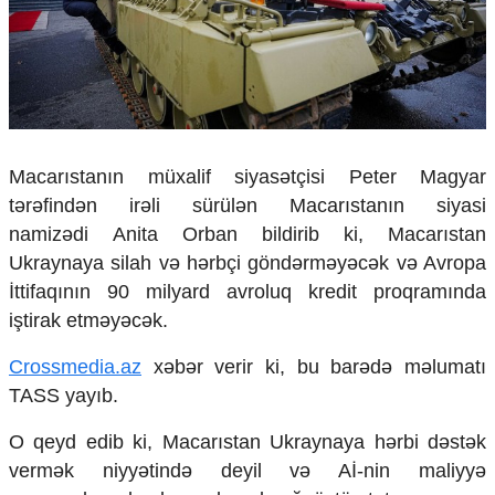
Çarpaz baxış
Təhlil
Siyasi
Geosiyasi
İqtisadi
Sosioloji
Macarıstanın müxalif siyasətçisi Peter Magyar
Araşdırma
tərəfindən irəli sürülən Macarıstanın siyasi
Multimedia
namizədi
Anita Orban
bildirib ki,
Macarıstan
Foto
Ukrayna
ya silah və hərbçi göndərməyəcək və
Avropa
Video
İttifaqı
nın 90 milyard avroluq kredit proqramında
İnfoqrafika
iştirak etməyəcək.
Podcast
Crossmedia.az
xəbər verir ki, bu barədə məlumatı
Humanitar
TASS
yayıb.
Elm və təhsil
Mədəniyyət
O qeyd edib ki, Macarıstan Ukraynaya hərbi dəstək
Diaspor
vermək niyyətində deyil və Aİ-nin maliyyə
Yüksəliş hekayəsi