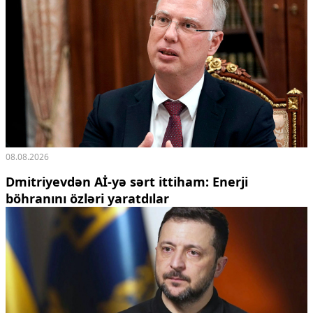
08.08.2026
Dmitriyevdən Aİ-yə sərt ittiham: Enerji
böhranını özləri yaratdılar