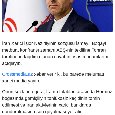
Çarpaz baxış
Təhlil
Siyasi
Geosiyasi
İqtisadi
Sosioloji
İran Xarici İşlər Nazirliyinin sözçüsü İsmayıl Bəqayi
Araşdırma
mətbuat konfransı zamanı ABŞ-nin təklifinə Tehran
Multimedia
tərəfindən təqdim olunan cavabın əsas məqamlarını
Foto
açıqlayıb.
Video
İnfoqrafika
Crossmedia.az
xəbər verir ki, bu barədə məlumatı
Podcast
xarici media yayıb.
Humanitar
Onun sözlərinə görə, İranın tələbləri arasında Hörmüz
Elm və təhsil
boğazında gəmiçiliyin təhlükəsiz keçidinin təmin
Mədəniyyət
edilməsi və İran aktivlərinin xarici banklarda
Diaspor
dondurulmasına son qoyulması yer alır.
Yüksəliş hekayəsi