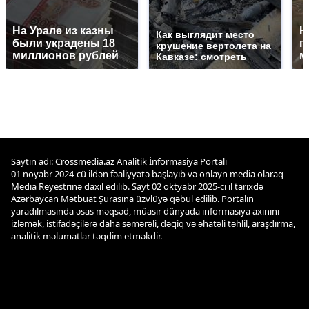
На Урале из казны
Н
Как выглядит место
были украдены 18
г
крушение вертолета на
миллионов рублей
м
Кавказе: смотреть
Saytın adı: Crossmedia.az Analitik İnformasiya Portalı
01 noyabr 2024-cü ildən fəaliyyətə başlayıb və onlayn media olaraq
Media Reyestrinə daxil edilib. Sayt 02 oktyabr 2025-ci il tarixdə
Azərbaycan Mətbuat Şurasına üzvlüyə qəbul edilib. Portalın
yaradılmasında əsas məqsəd, müasir dünyada informasiya axınını
izləmək, istifadəçilərə daha səmərəli, dəqiq və əhatəli təhlil, araşdırma,
analitik məlumatlar təqdim etməkdir.