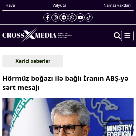
Hava
Valyuta
Namaz vaxtları
Prezidentin gündəliyi
Xarici xəbərlər
Gündəm
Dünya
Hörmüz boğazı ilə bağlı İranın ABŞ-yə
Xarici xəbərlər
sərt mesajı
Cənubi Qafqaz
Türk Dünyası
Yaxın Şərq
Avropa
Amerika
Asiya
Afrika