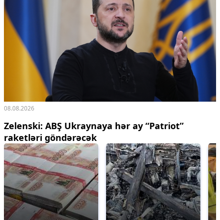
08.08.2026
Zelenski: ABŞ Ukraynaya hər ay “Patriot”
raketləri göndərəcək