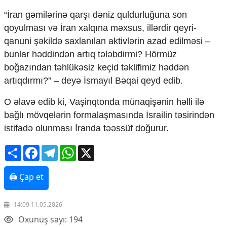
Mədəniyyətimizin Zəfəri
“İran gəmilərinə qarşı dəniz quldurluğuna son
Zəfər Diasporu
qoyulması və İran xalqına məxsus, illərdir qeyri-
Səhiyyə
Ailə və uşaq
qanuni şəkildə saxlanılan aktivlərin azad edilməsi –
Turizm
bunlar həddindən artıq tələbdirmi? Hörmüz
boğazından təhlükəsiz keçid təklifimiz həddən
İqtisadiyyat
artıqdırmı?” – deyə
İsmayıl Bəqai
qeyd edib.
İqtisadi xəbərlər
Energetika
O əlavə edib ki, Vaşinqtonda münaqişənin həlli ilə
Neft-qaz
bağlı mövqelərin formalaşmasında
İsrail
in təsirindən
Əmək və sosial siyasət
istifadə olunması İranda təəssüf doğurur.
Kənd təsərrüfatı
Hərbi sənaye
Share
Facebook
Telegram
WhatsApp
X
Telekommunikasiya və nəqliyyat
COP29
🖨 Çap et
Cəmiyyət
Crossmedia.az - 1 yaş
14:09 11.05.2026
Siyasət
Oxunuş sayı: 194
Məhkəmə və hüquq