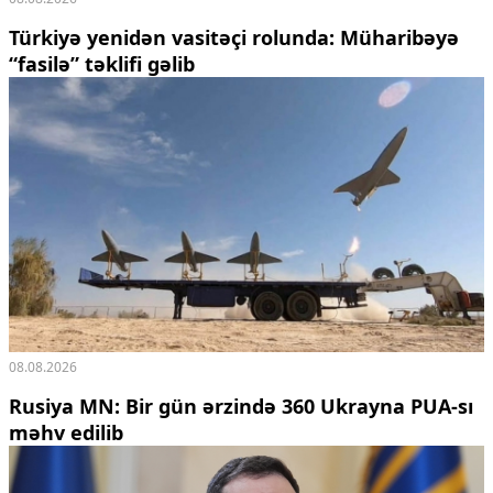
Türkiyə yenidən vasitəçi rolunda: Müharibəyə
“fasilə” təklifi gəlib
08.08.2026
Rusiya MN: Bir gün ərzində 360 Ukrayna PUA-sı
məhv edilib