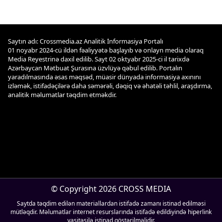
Saytın adı: Crossmedia.az Analitik İnformasiya Portalı
01 noyabr 2024-cü ildən fəaliyyətə başlayıb və onlayn media olaraq
Media Reyestrinə daxil edilib. Sayt 02 oktyabr 2025-ci il tarixdə
Azərbaycan Mətbuat Şurasına üzvlüyə qəbul edilib. Portalın
yaradılmasında əsas məqsəd, müasir dünyada informasiya axınını
izləmək, istifadəçilərə daha səmərəli, dəqiq və əhatəli təhlil, araşdırma,
analitik məlumatlar təqdim etməkdir.
© Copyright 2026 CROSS MEDIA
Saytda təqdim edilən materiallardan istifadə zamanı istinad edilməsi
mütləqdir. Məlumatlar internet resurslarında istifadə edildiyində hiperlink
vasitəsilə istinad göstərilməlidir.