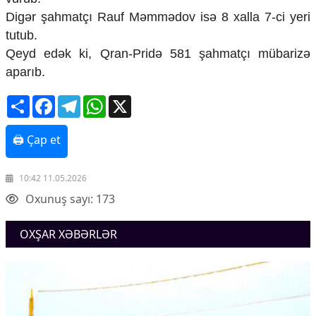
Mədəniyyətimizin Zəfəri
Digər şahmatçı Rauf Məmmədov isə 8 xalla 7-ci yeri
Zəfər Diasporu
tutub.
Səhiyyə
Qeyd edək ki, Qran-Pridə 581 şahmatçı mübarizə
Ailə və uşaq
Turizm
aparıb.
İqtisadiyyat
Share
Facebook
Telegram
WhatsApp
X
İqtisadi xəbərlər
Energetika
🖨 Çap et
Neft-qaz
Əmək və sosial siyasət
10:42 11.05.2026
Kənd təsərrüfatı
Oxunuş sayı: 173
Hərbi sənaye
Telekommunikasiya və nəqliyyat
COP29
OXŞAR XƏBƏRLƏR
Cəmiyyət
Crossmedia.az - 1 yaş
Siyasət
Məhkəmə və hüquq