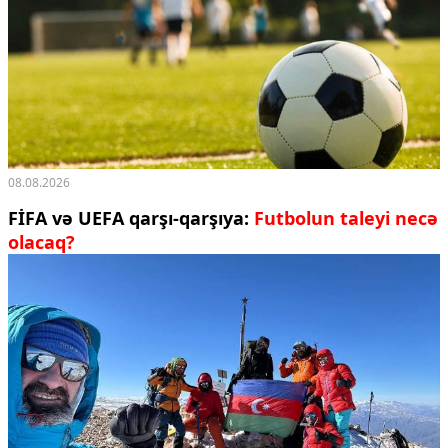
08.08.2026
FİFA və UEFA qarşı-qarşıya:
Futbolun taleyi necə
olacaq?