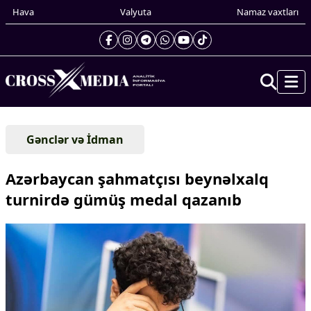
Hava
Valyuta
Namaz vaxtları
Prezidentin gündəliyi
Gənclər və İdman
Gündəm
Dünya
Azərbaycan şahmatçısı beynəlxalq
Xarici xəbərlər
turnirdə gümüş medal qazanıb
Cənubi Qafqaz
Türk Dünyası
Yaxın Şərq
Avropa
Amerika
Asiya
Afrika