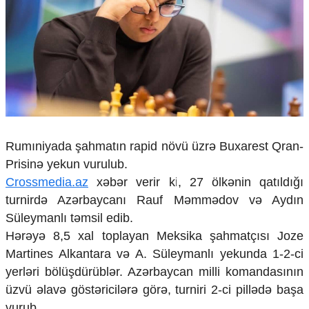
Çarpaz baxış
Təhlil
Siyasi
Geosiyasi
İqtisadi
Sosioloji
Araşdırma
Multimedia
Rumıniyada şahmatın rapid növü üzrə Buxarest Qran-
Foto
Prisinə yekun vurulub.
Video
Crossmedia.az
xəbər verir ki, 27 ölkənin qatıldığı
İnfoqrafika
turnirdə Azərbaycanı Rauf Məmmədov və Aydın
Podcast
Süleymanlı təmsil edib.
Humanitar
Hərəyə 8,5 xal toplayan Meksika şahmatçısı Joze
Martines Alkantara və A. Süleymanlı yekunda 1-2-ci
Elm və təhsil
yerləri bölüşdürüblər. Azərbaycan milli komandasının
Mədəniyyət
Diaspor
üzvü əlavə göstəricilərə görə, turniri 2-ci pillədə başa
Yüksəliş hekayəsi
vurub.