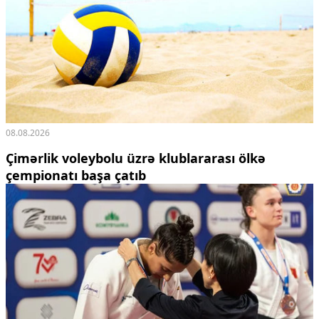
Ekologiya
Zəfər - 5
Gənclər və İdman
Media və QHT
Hadisə
Sağlamlıq
Sosium
Mənəvi dəyərlər
08.08.2026
Texnologiya
Mətbuat-150
Çimərlik voleybolu üzrə klublararası ölkə
çempionatı başa çatıb
Əlaqə
Missiyamız