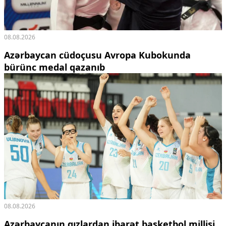
08.08.2026
Azərbaycan cüdoçusu Avropa Kubokunda
bürünc medal qazanıb
08.08.2026
Azərbaycanın qızlardan ibarət basketbol millisi