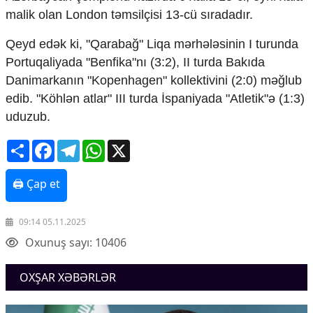
Mədəniyyətimizin Zəfəri
malik olan London t
əmsil
çisi 13-cü s
ıradadır.
Zəfər Diasporu
Səhiyyə
Qeyd ed
ək ki, "Qaraba
ğ" Liqa m
ərhələsinin I turunda
Ailə və uşaq
Portuqaliyada "Benfika"n
ı (3:2), II turda Bakıda
Turizm
Danimarkanın "Kopenhagen" kollektivini (2:0) m
ə
ğlub
İqtisadiyyat
edib. "K
öhl
ən atlar" III turda
İspaniyada "Atletik"
ə (1:3)
uduzub.
İqtisadi xəbərlər
Energetika
Share
Facebook
Telegram
WhatsApp
X
Neft-qaz
Əmək və sosial siyasət
🖨 Çap et
Kənd təsərrüfatı
Hərbi sənaye
Telekommunikasiya və nəqliyyat
09:14 05.11.2025
COP29
Oxunuş sayı: 10406
Cəmiyyət
OXŞAR XƏBƏRLƏR
Crossmedia.az - 1 yaş
Siyasət
Məhkəmə və hüquq