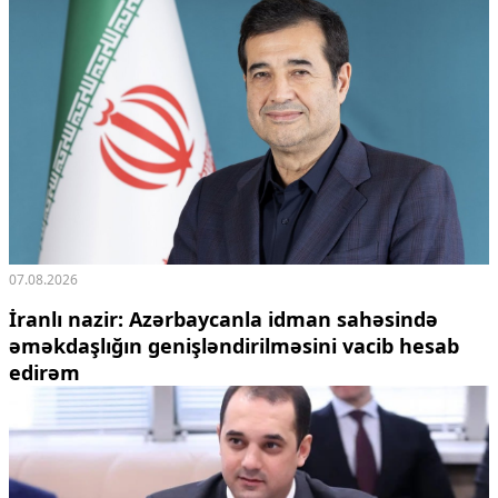
Ekologiya
Zəfər - 5
Gənclər və İdman
Media və QHT
Hadisə
Sağlamlıq
Sosium
Mənəvi dəyərlər
Texnologiya
Mətbuat-150
07.08.2026
Əlaqə
İranlı nazir: Azərbaycanla idman sahəsində
Missiyamız
əməkdaşlığın genişləndirilməsini vacib hesab
edirəm