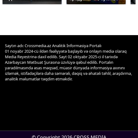
Saytın adı: Crossmedia.az Analitik İnformasiya Portalı
01 noyabr 2024-cü ildən fəaliyyətə başlayıb və onlayn media olaraq
Media Reyestrinə daxil edilib. Sayt 02 oktyabr 2025-ci il tarixdə
Azərbaycan Mətbuat Şurasına üzvlüyə qəbul edilib. Portalın
yaradılmasında əsas məqsəd, müasir dünyada informasiya axınını
izləmək, istifadəçilərə daha səmərəli, dəqiq və əhatəli təhlil, araşdırma,
analitik məlumatlar təqdim etməkdir.
© Copyright 2026 CROSS MEDIA