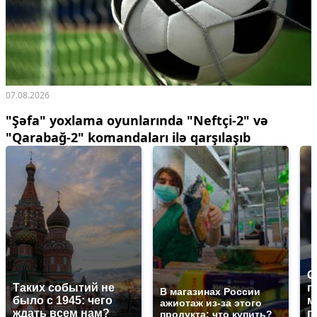
07.08.2026
"Şəfa" yoxlama oyunlarında "Neftçi-2" və
"Qarabağ-2" komandaları ilə qarşılaşıb
С
Таких событий не
п
В магазинах России
было с 1945: чего
м
ажиотаж из-за этого
ждать всем нам?
п
продукта: что купить?