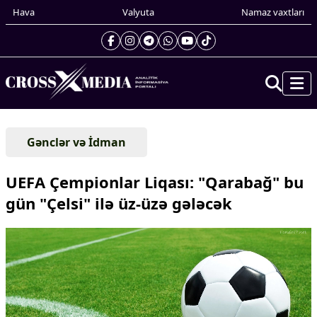
Hava
Valyuta
Namaz vaxtları
Prezidentin gündəliyi
Gənclər və İdman
Gündəm
Dünya
UEFA Çempionlar Liqası: "Qarabağ" bu
Xarici xəbərlər
gün "Çelsi" ilə üz-üzə gələcək
Cənubi Qafqaz
Türk Dünyası
Yaxın Şərq
Avropa
Amerika
Asiya
Afrika