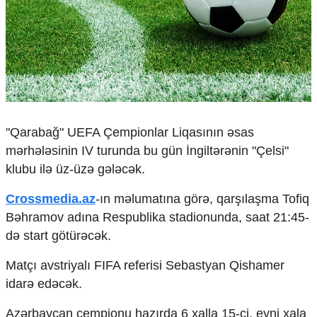
Çarpaz baxış
Təhlil
Siyasi
Geosiyasi
İqtisadi
Sosioloji
Araşdırma
"Qaraba
ğ" UEFA
Çempionlar Liqas
ının
əsas
Multimedia
mərhələsinin IV turunda bu g
ün
İngilt
ərənin "
Çelsi"
Foto
klubu il
ə
üz-üz
ə gələcək.
Video
İnfoqrafika
Crossmedia.az
-ın məlumat
ına g
ör
ə, qar
şılaşma Tofiq
Podcast
B
əhramov ad
ına Respublika stadionunda, saat 21:45-
d
ə start g
ötür
əcək.
Humanitar
Elm və təhsil
Mat
ç
ı avstriyalı FIFA referisi Sebastyan Qishamer
Mədəniyyət
idar
ə edəcək.
Diaspor
Yüksəliş hekayəsi
Azərbaycan
çempionu haz
ırda 6 xalla 15-ci, eyni xala