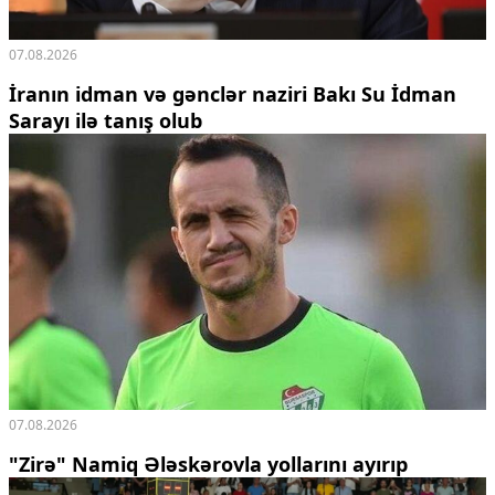
07.08.2026
İranın idman və gənclər naziri Bakı Su İdman
Sarayı ilə tanış olub
07.08.2026
"Zirə" Namiq Ələskərovla yollarını ayırıp