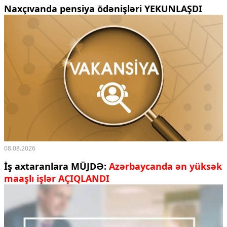
Naxçıvanda pensiya ödənişləri YEKUNLAŞDI
08.08.2026
İş axtaranlara MÜJDƏ:
Azərbaycanda ən yüksək
maaşlı işlər AÇIQLANDI