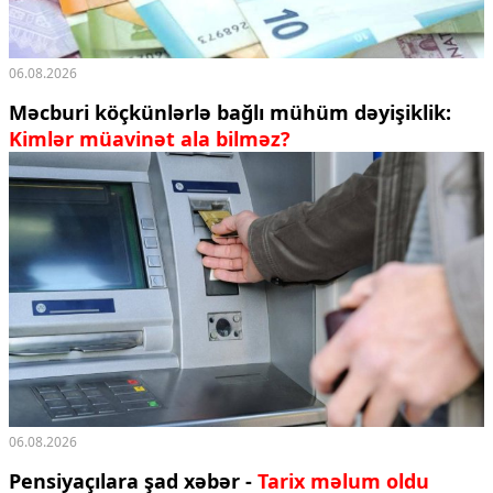
06.08.2026
Məcburi köçkünlərlə bağlı mühüm dəyişiklik:
Kimlər müavinət ala bilməz?
06.08.2026
Pensiyaçılara şad xəbər -
Tarix məlum oldu