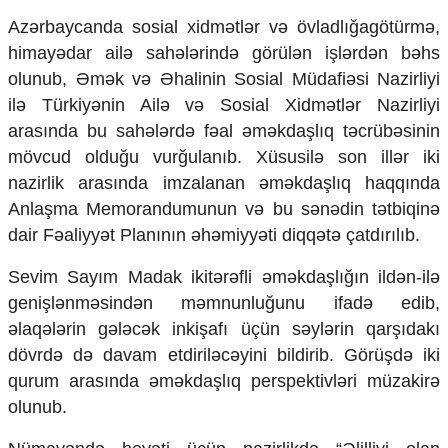
Ekologiya
Azərbaycanda sosial xidmətlər və övladlığagötürmə,
Zəfər - 5
himayədar ailə sahələrində görülən işlərdən bəhs
Gənclər və İdman
olunub, Əmək və Əhalinin Sosial Müdafiəsi Nazirliyi
Media və QHT
ilə Türkiyənin Ailə və Sosial Xidmətlər Nazirliyi
Hadisə
Sağlamlıq
arasında bu sahələrdə fəal əməkdaşlıq təcrübəsinin
Sosium
mövcud olduğu vurğulanıb. Xüsusilə son illər iki
Mənəvi dəyərlər
nazirlik arasında imzalanan əməkdaşlıq haqqında
Texnologiya
Anlaşma Memorandumunun və bu sənədin tətbiqinə
Mətbuat-150
dair Fəaliyyət Planının əhəmiyyəti diqqətə çatdırılıb.
Əlaqə
Sevim Sayım Madak ikitərəfli əməkdaşlığın ildən-ilə
Missiyamız
genişlənməsindən məmnunluğunu ifadə edib,
əlaqələrin gələcək inkişafı üçün səylərin qarşıdakı
dövrdə də davam etdiriləcəyini bildirib. Görüşdə iki
qurum arasında əməkdaşlıq perspektivləri müzakirə
olunub.