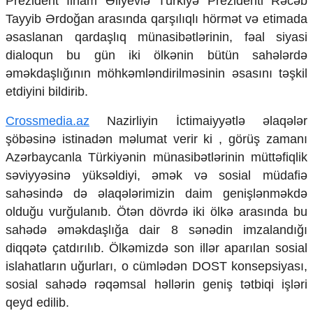
Prezident İlham Əliyevlə Türkiyə Prezidenti Rəcəb
Mədəniyyətimizin Zəfəri
Tayyib Ərdoğan arasında qarşılıqlı hörmət və etimada
Zəfər Diasporu
əsaslanan qardaşlıq münasibətlərinin, fəal siyasi
Səhiyyə
Ailə və uşaq
dialoqun bu gün iki ölkənin bütün sahələrdə
Turizm
əməkdaşlığının möhkəmləndirilməsinin əsasını təşkil
etdiyini bildirib.
İqtisadiyyat
Crossmedia.az
Nazirliyin İctimaiyyətlə əlaqələr
İqtisadi xəbərlər
Energetika
şöbəsinə istinadən məlumat verir ki , görüş zamanı
Neft-qaz
Azərbaycanla Türkiyənin münasibətlərinin müttəfiqlik
Əmək və sosial siyasət
səviyyəsinə yüksəldiyi, əmək və sosial müdafiə
Kənd təsərrüfatı
sahəsində də əlaqələrimizin daim genişlənməkdə
Hərbi sənaye
olduğu vurğulanıb. Ötən dövrdə iki ölkə arasında bu
Telekommunikasiya və nəqliyyat
COP29
sahədə əməkdaşlığa dair 8 sənədin imzalandığı
diqqətə çatdırılıb. Ölkəmizdə son illər aparılan sosial
Cəmiyyət
islahatların uğurları, o cümlədən DOST konsepsiyası,
Crossmedia.az - 1 yaş
sosial sahədə rəqəmsal həllərin geniş tətbiqi işləri
Siyasət
qeyd edilib.
Məhkəmə və hüquq