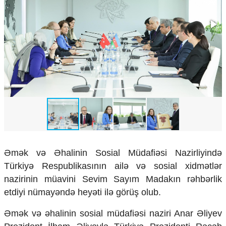
Çarpaz baxış
Təhlil
Siyasi
Geosiyasi
İqtisadi
Sosioloji
Araşdırma
Multimedia
Foto
Video
İnfoqrafika
Podcast
Əmək və Əhalinin Sosial Müdafiəsi Nazirliyində
Türkiyə Respublikasının ailə və sosial xidmətlər
Humanitar
nazirinin müavini Sevim Sayım Madakın rəhbərlik
Elm və təhsil
etdiyi nümayəndə heyəti ilə görüş olub.
Mədəniyyət
Diaspor
Əmək və əhalinin sosial müdafiəsi naziri Anar Əliyev
Yüksəliş hekayəsi