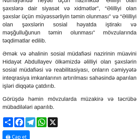
Nümayəndə heyəti üçün nazirlikdə “Əlilliyi olan
şəxslərə dair siyasət və xidmətlər”, “Əlilliyi olan
şəxslər üçün müyəssərliyin təmin olunması” və “Əlilliyi
olan şəxslərin sosial həyatda iştirakı və
məşğulluğunun təmin olunması” mövzularında
təqdimatlar edilib.
Əmək və əhalinin sosial müdafiəsi nazirinin müavini
Hidayət Abdullayev ölkəmizdə əlilliyi olan şəxslərin
sosial müdafiəsi və reabilitasiyası, onların cəmiyyətə
inteqrasiya imkanlarının artırılması sahəsində aparılan
işləri diqqətə çatdırıb.
Görüşdə həmin mövzularda müzakirə və təcrübə
mübadilələri aparılıb.
Share
Facebook
Telegram
WhatsApp
X
🖨 Çap et