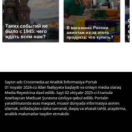
С
Таких событий не
п
В магазинах России
было с 1945: чего
м
ажиотаж из-за этого
ждать всем нам?
п
продукта: что купить?
Saytın adı: Crossmedia.az Analitik İnformasiya Portalı
01 noyabr 2024-cü ildən fəaliyyətə başlayıb və onlayn media olaraq
Media Reyestrinə daxil edilib. Sayt 02 oktyabr 2025-ci il tarixdə
Azərbaycan Mətbuat Şurasına üzvlüyə qəbul edilib. Portalın
yaradılmasında əsas məqsəd, müasir dünyada informasiya axınını
izləmək, istifadəçilərə daha səmərəli, dəqiq və əhatəli təhlil, araşdırma,
analitik məlumatlar təqdim etməkdir.