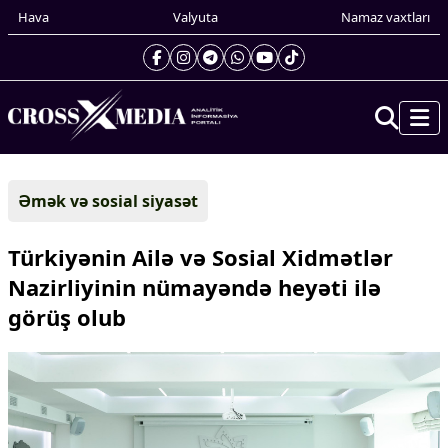
Hava
Valyuta
Namaz vaxtları
Prezidentin gündəliyi
Əmək və sosial siyasət
Gündəm
Dünya
Türkiyənin Ailə və Sosial Xidmətlər
Xarici xəbərlər
Nazirliyinin nümayəndə heyəti ilə
Cənubi Qafqaz
görüş olub
Türk Dünyası
Yaxın Şərq
Avropa
Amerika
Asiya
Afrika