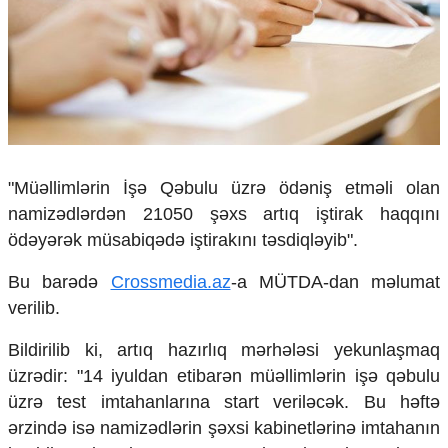
Çarpaz baxış
Təhlil
Siyasi
Geosiyasi
İqtisadi
Sosioloji
Araşdırma
"Müəllimlərin İşə Qəbulu üzrə ödəniş etməli olan
Multimedia
namizədlərdən 21050 şəxs artıq iştirak haqqını
Foto
ödəyərək müsabiqədə iştirakını təsdiqləyib".
Video
İnfoqrafika
Bu barədə
Crossmedia.az
-a MÜTDA-dan məlumat
Podcast
verilib.
Humanitar
Bildirilib ki, artıq hazırlıq mərhələsi yekunlaşmaq
Elm və təhsil
üzrədir: "14 iyuldan etibarən müəllimlərin işə qəbulu
Mədəniyyət
üzrə test imtahanlarına start veriləcək. Bu həftə
Diaspor
ərzində isə namizədlərin şəxsi kabinetlərinə imtahanın
Yüksəliş hekayəsi