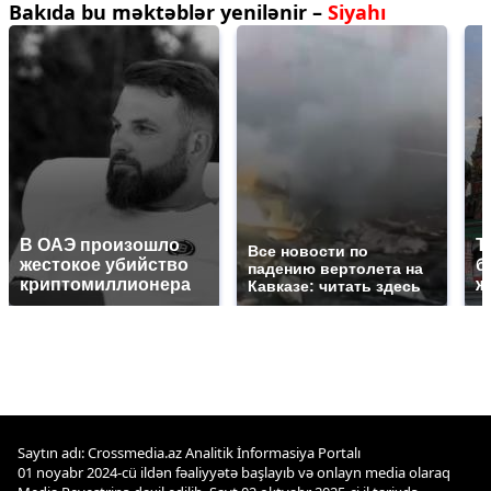
Bakıda bu məktəblər yenilənir –
Siyahı
В ОАЭ произошло
Т
Все новости по
жестокое убийство
б
падению вертолета на
криптомиллионера
ж
Кавказе: читать здесь
Saytın adı: Crossmedia.az Analitik İnformasiya Portalı
01 noyabr 2024-cü ildən fəaliyyətə başlayıb və onlayn media olaraq