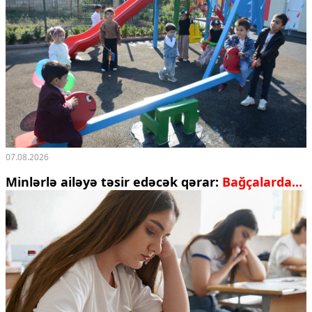
07.08.2026
Minlərlə ailəyə təsir edəcək qərar:
Bağçalarda...