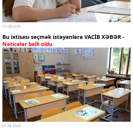
07.08.2026
Bu ixtisası seçmək istəyənlərə VACİB XƏBƏR -
Nəticələr bəlli oldu
07.08.2026