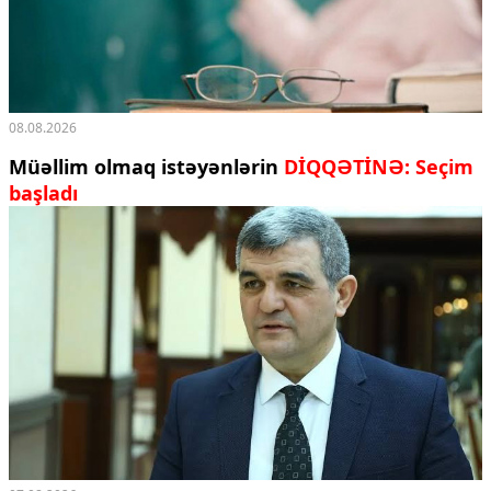
Ekologiya
Zəfər - 5
Gənclər və İdman
Media və QHT
Hadisə
08.08.2026
Sağlamlıq
Müəllim olmaq istəyənlərin
DİQQƏTİNƏ: Seçim
Sosium
başladı
Mənəvi dəyərlər
Texnologiya
Mətbuat-150
Əlaqə
Missiyamız