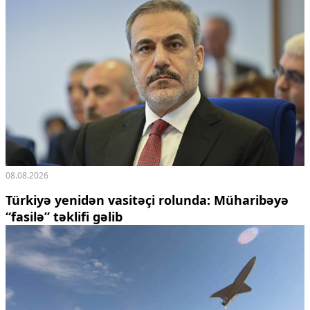
08.08.2026
Türkiyə yenidən vasitəçi rolunda: Müharibəyə
“fasilə” təklifi gəlib