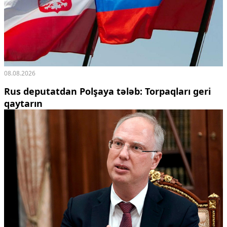
Ekologiya
Zəfər - 5
Gənclər və İdman
Media və QHT
Hadisə
Sağlamlıq
08.08.2026
Sosium
Mənəvi dəyərlər
Rus deputatdan Polşaya tələb: Torpaqları geri
Texnologiya
qaytarın
Mətbuat-150
Əlaqə
Missiyamız