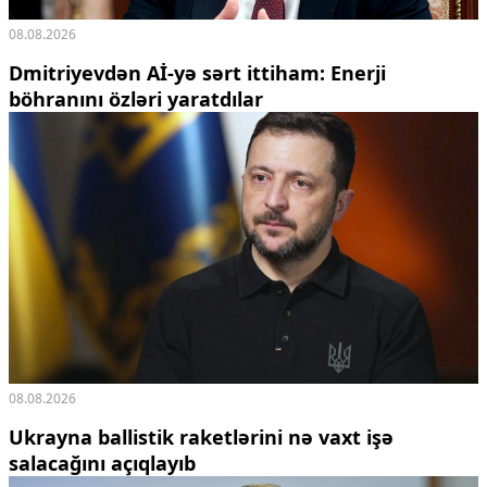
08.08.2026
Dmitriyevdən Aİ-yə sərt ittiham: Enerji
böhranını özləri yaratdılar
08.08.2026
Ukrayna ballistik raketlərini nə vaxt işə
salacağını açıqlayıb