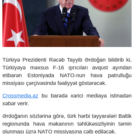
Çarpaz baxış
Təhlil
Siyasi
Geosiyasi
İqtisadi
Sosioloji
Araşdırma
Multimedia
Türkiyə Prezidenti Rəcəb Tayyib Ərdoğan bildirib ki,
Türkiyəyə məxsus F-16 qırıcıları avqust ayından
Foto
etibarən Estoniyada NATO-nun hava patrulluğu
Video
İnfoqrafika
missiyası çərçivəsində fəaliyyət göstərəcək.
Podcast
Crossmedia.az
bu barədə xarici mediaya istinadən
Humanitar
xəbər verir.
Elm və təhsil
Ərdoğanın sözlərinə görə, türk hərbi təyyarələri Baltik
Mədəniyyət
regionunda hava məkanının təhlükəsizliyinin təmin
Diaspor
Yüksəliş hekayəsi
olunması üzrə NATO missiyasına cəlb ediləcək.