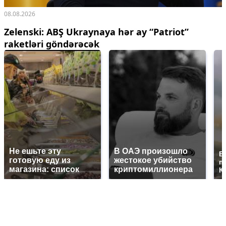
08.08.2026
Zelenski: ABŞ Ukraynaya hər ay “Patriot”
raketləri göndərəcək
Не ешьте эту
В ОАЭ произошло
В
готовую еду из
жестокое убийство
п
магазина: список
криптомиллионера
К