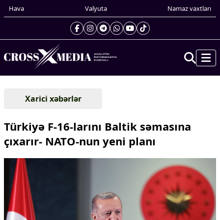
Hava
Valyuta
Namaz vaxtları
Prezidentin gündəliyi
Xarici xəbərlər
Gündəm
Dünya
Türkiyə F-16-larını Baltik səmasına
Xarici xəbərlər
çıxarır- NATO-nun yeni planı
Cənubi Qafqaz
Türk Dünyası
Yaxın Şərq
Avropa
Amerika
Asiya
Afrika