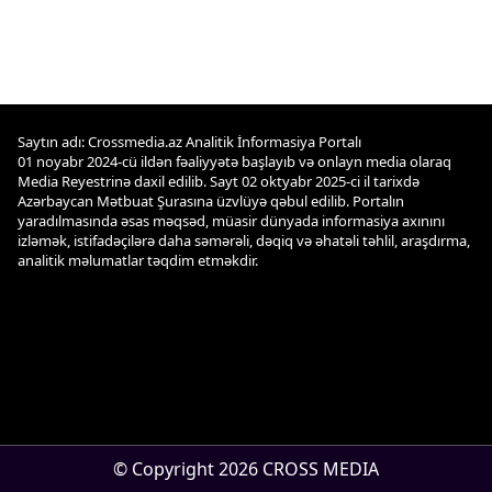
Saytın adı: Crossmedia.az Analitik İnformasiya Portalı
01 noyabr 2024-cü ildən fəaliyyətə başlayıb və onlayn media olaraq
Media Reyestrinə daxil edilib. Sayt 02 oktyabr 2025-ci il tarixdə
Azərbaycan Mətbuat Şurasına üzvlüyə qəbul edilib. Portalın
yaradılmasında əsas məqsəd, müasir dünyada informasiya axınını
izləmək, istifadəçilərə daha səmərəli, dəqiq və əhatəli təhlil, araşdırma,
analitik məlumatlar təqdim etməkdir.
© Copyright 2026 CROSS MEDIA