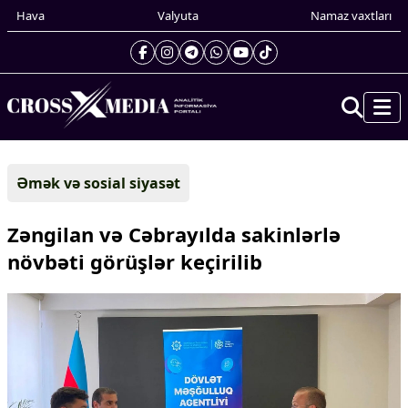
Hava
Valyuta
Namaz vaxtları
Prezidentin gündəliyi
Əmək və sosial siyasət
Gündəm
Dünya
Zəngilan və Cəbrayılda sakinlərlə
Xarici xəbərlər
növbəti görüşlər keçirilib
Cənubi Qafqaz
Türk Dünyası
Yaxın Şərq
Avropa
Amerika
Asiya
Afrika