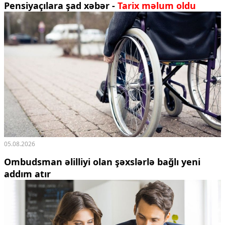
Pensiyaçılara şad xəbər -
Tarix məlum oldu
05.08.2026
Ombudsman əlilliyi olan şəxslərlə bağlı yeni
addım atır