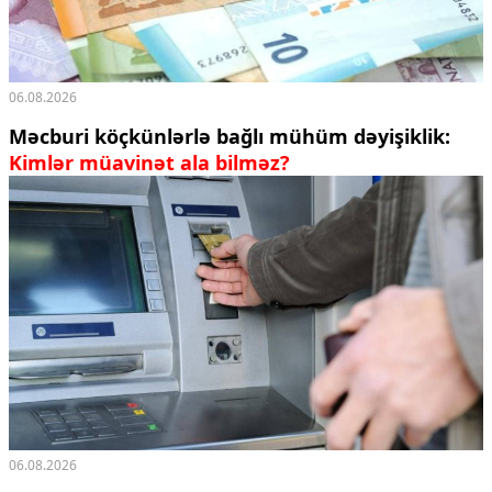
06.08.2026
Məcburi köçkünlərlə bağlı mühüm dəyişiklik:
Kimlər müavinət ala bilməz?
06.08.2026