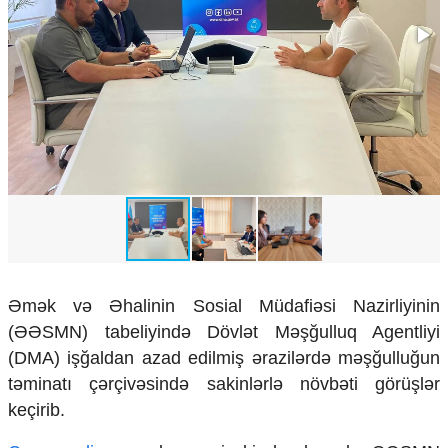
Çarpaz baxış
Təhlil
Siyasi
Geosiyasi
İqtisadi
Sosioloji
Araşdırma
Multimedia
Foto
Video
İnfoqrafika
Podcast
Əmək və Əhalinin Sosial Müdafiəsi Nazirliyinin
(ƏƏSMN) tabeliyində Dövlət Məşğulluq Agentliyi
Humanitar
(DMA) işğaldan azad edilmiş ərazilərdə məşğulluğun
Elm və təhsil
təminatı çərçivəsində sakinlərlə növbəti görüşlər
Mədəniyyət
keçirib.
Diaspor
Yüksəliş hekayəsi