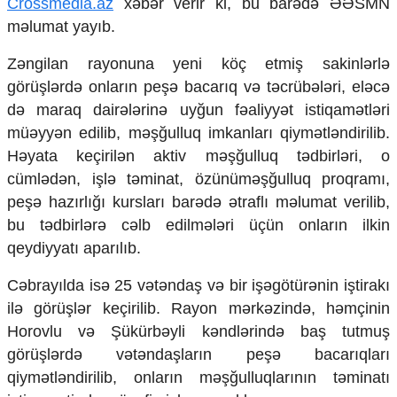
Crossmedia.az
xəbər verir ki, bu barədə ƏƏSMN
Mədəniyyətimizin Zəfəri
məlumat yayıb.
Zəfər Diasporu
Səhiyyə
Zəngilan rayonuna yeni köç etmiş sakinlərlə
Ailə və uşaq
görüşlərdə onların peşə bacarıq və təcrübələri, eləcə
Turizm
də maraq dairələrinə uyğun fəaliyyət istiqamətləri
İqtisadiyyat
müəyyən edilib, məşğulluq imkanları qiymətləndirilib.
İqtisadi xəbərlər
Həyata keçirilən aktiv məşğulluq tədbirləri, o
Energetika
cümlədən, işlə təminat, özünüməşğulluq proqramı,
Neft-qaz
peşə hazırlığı kursları barədə ətraflı məlumat verilib,
Əmək və sosial siyasət
bu tədbirlərə cəlb edilmələri üçün onların ilkin
Kənd təsərrüfatı
qeydiyyatı aparılıb.
Hərbi sənaye
Telekommunikasiya və nəqliyyat
Cəbrayılda isə 25 vətəndaş və bir işəgötürənin iştirakı
COP29
ilə görüşlər keçirilib. Rayon mərkəzində, həmçinin
Cəmiyyət
Horovlu və Şükürbəyli kəndlərində baş tutmuş
görüşlərdə vətəndaşların peşə bacarıqları
Crossmedia.az - 1 yaş
Siyasət
qiymətləndirilib, onların məşğulluqlarının təminatı
Məhkəmə və hüquq