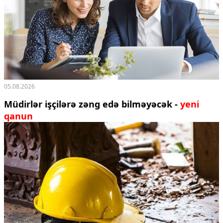
05.08.2026
Müdirlər işçilərə zəng edə bilməyəcək -
yeni
qanun