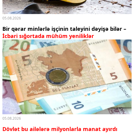
05.08.2026
Bir qərar minlərlə işçinin taleyini dəyişə bilər –
İcbari sığortada mühüm yeniliklər
05.08.2026
Dövlət bu ailələrə milyonlarla manat ayırdı