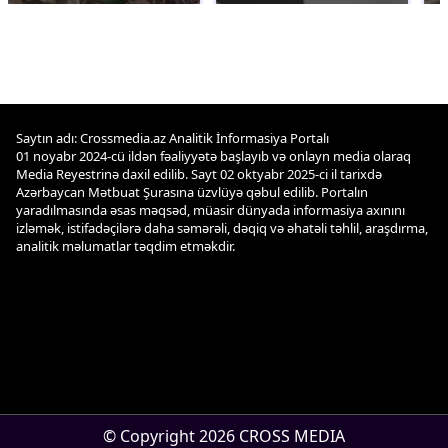
Saytın adı: Crossmedia.az Analitik İnformasiya Portalı
01 noyabr 2024-cü ildən fəaliyyətə başlayıb və onlayn media olaraq
Media Reyestrinə daxil edilib. Sayt 02 oktyabr 2025-ci il tarixdə
Azərbaycan Mətbuat Şurasına üzvlüyə qəbul edilib. Portalın
yaradılmasında əsas məqsəd, müasir dünyada informasiya axınını
izləmək, istifadəçilərə daha səmərəli, dəqiq və əhatəli təhlil, araşdırma,
analitik məlumatlar təqdim etməkdir.
© Copyright 2026 CROSS MEDIA