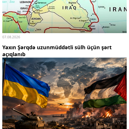
07.08.2026
Yaxın Şərqdə uzunmüddətli sülh üçün şərt
açıqlanıb