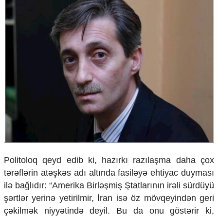
Ekologiya
Zəfər - 5
Gənclər və İdman
Media və QHT
Hadisə
Sağlamlıq
Sosium
Mənəvi dəyərlər
Texnologiya
Mətbuat-150
Əlaqə
Missiyamız
Politoloq qeyd edib ki, hazırkı razılaşma daha çox
tərəflərin atəşkəs adı altında fasiləyə ehtiyac duyması
ilə bağlıdır: “Amerika Birləşmiş Ştatlarının irəli sürdüyü
şərtlər yerinə yetirilmir, İran isə öz mövqeyindən geri
çəkilmək niyyətində deyil. Bu da onu göstərir ki,