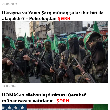
04.08.2026
Ukrayna və Yaxın Şərq münaqişələri bir-biri ilə
əlaqəlidir? – Politoloqdan
ŞƏRH
04.08.2026
HƏMAS-ın silahsızlaşdırılması Qarabağ
münaqişəsini xatırladır -
ŞƏRH