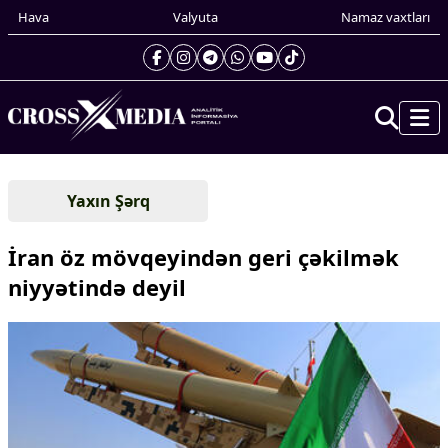
Hava
Valyuta
Namaz vaxtları
Prezidentin gündəliyi
Yaxın Şərq
Gündəm
Dünya
İran öz mövqeyindən geri çəkilmək
Xarici xəbərlər
niyyətində deyil
Cənubi Qafqaz
Türk Dünyası
Yaxın Şərq
Avropa
Amerika
Asiya
Afrika