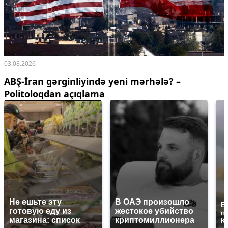
03.08.2026
ABŞ-İran gərginliyində yeni mərhələ? –
Politoloqdan açıqlama
Не ешьте эту
В ОАЭ произошло
В
готовую еду из
жестокое убийство
п
магазина: список
криптомиллионера
К