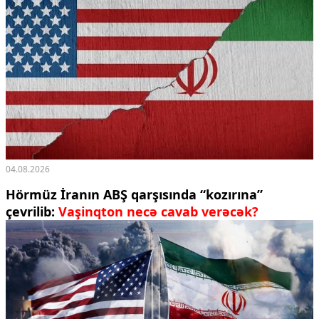
04.08.2026
Hörmüz İranın ABŞ qarşısında “kozırına”
çevrilib:
Vaşinqton necə cavab verəcək?