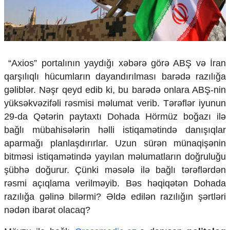
Çarpaz baxış
Təhlil
Siyasi
Geosiyasi
İqtisadi
“Axios” portalının yaydığı xəbərə görə ABŞ və İran
Sosioloji
qarşılıqlı hücumların dayandırılması barədə razılığa
Araşdırma
gəliblər. Nəşr qeyd edib ki, bu barədə onlara ABŞ-nin
Multimedia
yüksəkvəzifəli rəsmisi məlumat verib. Tərəflər iyunun
29-da Qətərin paytaxtı Dohada Hörmüz boğazı ilə
Foto
bağlı mübahisələrin həlli istiqamətində danışıqlar
Video
İnfoqrafika
aparmağı planlaşdırırlar. Uzun sürən münaqişənin
Podcast
bitməsi istiqamətində yayılan məlumatların doğruluğu
şübhə doğurur. Çünki məsələ ilə bağlı tərəflərdən
Humanitar
rəsmi açıqlama verilməyib. Bəs həqiqətən Dohada
Elm və təhsil
razılığa gəlinə bilərmi? Əldə edilən razılığın şərtləri
Mədəniyyət
nədən ibarət olacaq?
Diaspor
Yüksəliş hekayəsi