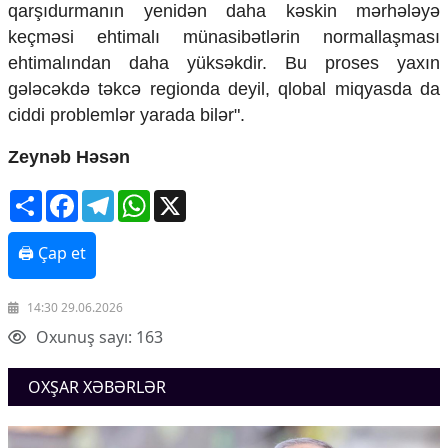
qarşıdurmanın yenidən daha kəskin mərhələyə
keçməsi ehtimalı münasibətlərin normallaşması
ehtimalından daha yüksəkdir. Bu proses yaxın
gələcəkdə təkcə regionda deyil, qlobal miqyasda da
ciddi problemlər yarada bilər".
Zeynəb Həsən
Share
Facebook
Telegram
WhatsApp
X
🖨 Çap et
14:30 29.06.2026
Oxunuş sayı: 163
OXŞAR XƏBƏRLƏR