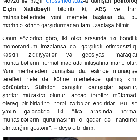
Mövzu ilə bağlı
Crossmedia.az
-a danışan
politoloq
Mədəniyyətimizin Zəfəri
Elçin Xalidbəyli
bildirib ki, ABŞ və İran
Zəfər Diasporu
münasibətlərində yeni mərhələ başlasa da, bu
Səhiyyə
Ailə və uşaq
mərhələ köhnə qarşıdurmadan tam uzaqlaşa bilmir.
Turizm
Onun sözlərinə görə, iki ölkə arasında 14 bəndlik
İqtisadiyyat
memorandum imzalansa da, qarşılıqlı etimadsızlıq,
İqtisadi xəbərlər
kəskin ziddiyyətlər və geosiyasi maraqlar
Energetika
münasibətlərin normal məcrada inkişafına mane olur.
Neft-qaz
Yeni mərhələdən danışılsa da, əslində münaqişə
Əmək və sosial siyasət
tərəfləri hələ də köhnə mərhələdə qalmış kimi
Kənd təsərrüfatı
görünürlər. Sülhdən danışılır, danışıqlar aparılır,
Hərbi sənaye
şərtlər müzakirə olunur, ancaq tərəflər mütəmadi
Telekommunikasiya və nəqliyyat
COP29
olaraq bir-birlərinə hərbi zərbələr endirirlər. Bu isə
yaxın gələcəkdə iki ölkə arasında normal
Cəmiyyət
münasibətlərin qurulmasının o qədər də inandırıcı
Crossmedia.az - 1 yaş
olmadığını göstərir”, – deyə o bildirib.
Siyasət
Məhkəmə və hüquq