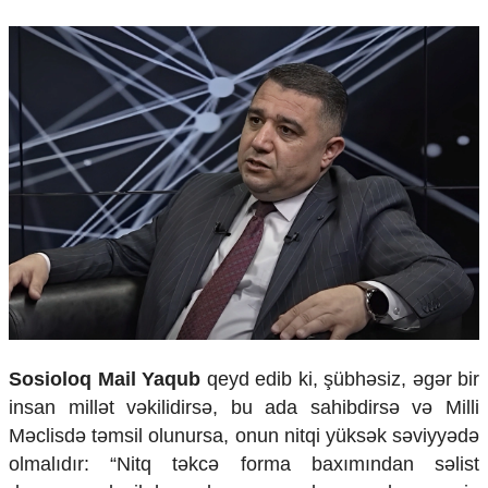
Sosioloq Mail Yaqub
qeyd edib ki, şübhəsiz, əgər bir
insan millət vəkilidirsə, bu ada sahibdirsə və Milli
Məclisdə təmsil olunursa, onun nitqi yüksək səviyyədə
olmalıdır: “Nitq təkcə forma baxımından səlist