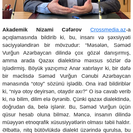
Ekologiya
Zəfər - 5
Gənclər və İdman
Media və QHT
Akademik Nizami Cəfərov
Crossmedia.az
-a
Hadisə
açıqlamasında bildirib ki, bu, insanı və şəxsiyyəti
Sağlamlıq
səciyyələndirən bir mövzudur: “Məsələn, Səməd
Sosium
Mənəvi dəyərlər
Vurğun Azərbaycan dilində çox gözəl danışırmış,
Texnologiya
amma arada Qazax dialektinə məxsus sözlər də
Mətbuat-150
işlədirmiş. Böyük yazıçımız Anar xatırlayır ki, bir dəfə
Əlaqə
bir məclisdə Səməd Vurğun Cənubi Azərbaycan
mənasında “otoy” sözünü işlədib. Ona irad bildiriblər
Missiyamız
ki, “niyə otoy deyirsən, otaydır axı?” O isə cavab verib
ki, nə bilim, dilim elə öyrənib. Çünki qazax dialektində,
doğrudan da, belə işlənir. Bu, Səməd Vurğun üçün
qüsur hesab oluna bilməz. Məncə, insanın dilində
müəyyən etnoqrafik xüsusiyyətlərin olması təbii haldır.
Əlbəttə, nitq bütövlükdə dialekt üzərində qurulsa, bu