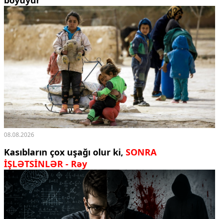
böyüyür
08.08.2026
Kasıbların çox uşağı olur ki,
SONRA
İŞLƏTSİNLƏR - Rəy