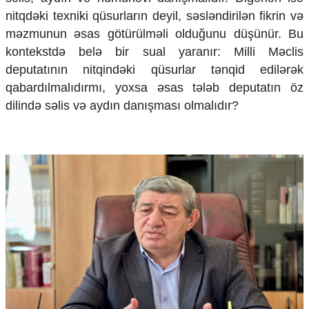
Mədəniyyətimizin Zəfəri
nitqdəki texniki qüsurların deyil, səsləndirilən fikrin və
Zəfər Diasporu
məzmunun əsas götürülməli olduğunu düşünür. Bu
Səhiyyə
kontekstdə belə bir sual yaranır: Milli Məclis
Ailə və uşaq
Turizm
deputatının nitqindəki qüsurlar tənqid edilərək
qabardılmalıdırmı, yoxsa əsas tələb deputatın öz
İqtisadiyyat
dilində səlis və aydın danışması olmalıdır?
İqtisadi xəbərlər
Energetika
Neft-qaz
Əmək və sosial siyasət
Kənd təsərrüfatı
Hərbi sənaye
Telekommunikasiya və nəqliyyat
COP29
Cəmiyyət
Crossmedia.az - 1 yaş
Siyasət
Məhkəmə və hüquq