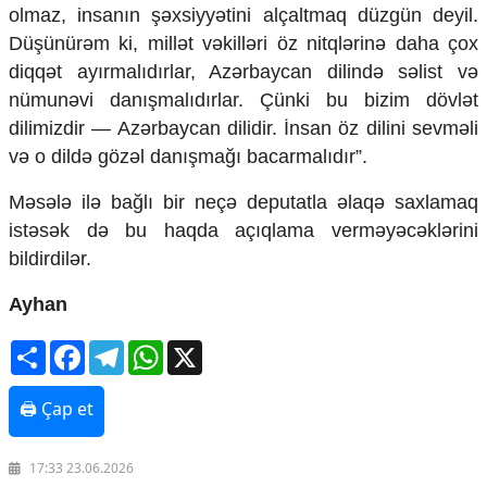
olmaz, insanın şəxsiyyətini alçaltmaq düzgün deyil.
Düşünürəm ki, millət vəkilləri öz nitqlərinə daha çox
diqqət ayırmalıdırlar, Azərbaycan dilində səlist və
nümunəvi danışmalıdırlar. Çünki bu bizim dövlət
dilimizdir — Azərbaycan dilidir. İnsan öz dilini sevməli
və o dildə gözəl danışmağı bacarmalıdır”.
Məsələ ilə bağlı bir neçə deputatla əlaqə saxlamaq
istəsək də bu haqda açıqlama verməyəcəklərini
bildirdilər.
Ayhan
Share
Facebook
Telegram
WhatsApp
X
🖨 Çap et
17:33 23.06.2026