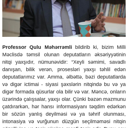
Professor Qulu Məhərrəmli
bildirib ki, bizim Milli
Məclisdə təmsil olunan deputatların əksəriyyətinin
nitqi yaxşıdır, nümunəvidir: “Xeyli səmimi, savadlı
danışan, bilik verən, prosesləri yaxşı təhlil edən
deputatlarımız var. Amma, əlbəttə, bəzi deputatlarda
və digər ictimai - siyasi şəxslərin nitqində bu və ya
digər formada qüsurlar ola bilir və var. Məncə, onların
üzərində çalışsalar, yaxşı olar. Çünki bəzən məzmunu
çatdırarkən, hər hansı informasiyanı təqdim edərkən
bir sözün yanlış deyilməsi və ya təhrif olunması,
intonasiya və vurğunun düzgün seçilməməsi nitqin