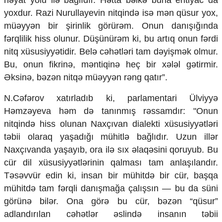
həyat yolu ilə bağlıdır. Hətta bəlkə buna ehtiyac da
yoxdur. Razi Nurullayevin nitqində isə mən qüsur yox,
müəyyən bir şirinlik görürəm. Onun danışığında
fərqlilik hiss olunur. Düşünürəm ki, bu artıq onun fərdi
nitq xüsusiyyətidir. Belə cəhətləri tam dəyişmək olmur.
Bu, onun fikrinə, məntiqinə heç bir xələl gətirmir.
Əksinə, bəzən nitqə müəyyən rəng qatır”.
N.Cəfərov xatırladıb ki, parlamentari Ülviyyə
Həmzəyeva həm də tanınmış rəssamdır: "Onun
nitqində hiss olunan Naxçıvan dialekti xüsusiyyətləri
təbii olaraq yaşadığı mühitlə bağlıdır. Uzun illər
Naxçıvanda yaşayıb, ora ilə sıx əlaqəsini qoruyub. Bu
cür dil xüsusiyyətlərinin qalması tam anlaşılandır.
Təsəvvür edin ki, insan bir mühitdə bir cür, başqa
mühitdə tam fərqli danışmağa çalışsın — bu da süni
görünə bilər. Ona görə bu cür, bəzən “qüsur”
adlandırılan cəhətlər əslində insanın təbii