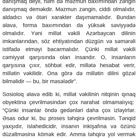
danışmaq deyil, həm də məzmun baxımından zəngin
danışmaq deməkdir. Məzmun zəngin, ciddi olmalıdır,
aldadıcı və ötəri xarakter daşımamalıdır. Bundan
əlavə, forma baxımından da yüksək səviyyədə
olmalıdır. Yəni millət vəkili Azərbaycan dilinin
imkanlarından, söz ehtiyatından düzgün və səmərəli
istifadə etməyi bacarmalıdır. Çünki millət vəkili
cəmiyyət qarşısında olan insandır. O, insanların
qarşısına çıxır, söhbət edir, millətə hesabat verir,
millətin vəkilidir. Ona görə də millətin dilini gözəl
bilməlidir — bu, bir məsələdir”.
Sosioloq əlavə edib ki, millət vəkilinin nitqinin qınaq
obyektinə çevrilməsindən çox narahat olmamalıyıq:
“Çünki insanlar öndə gedənləri daha çox izləyirlər.
Əsas odur ki, bu proses təhqirə çevrilməsin. Tənqid
yaxşıdır, islahedicidir, insanın inkişafına və özünü
düzəltməsinə kömək edir. Amma təhqirə yol vermək