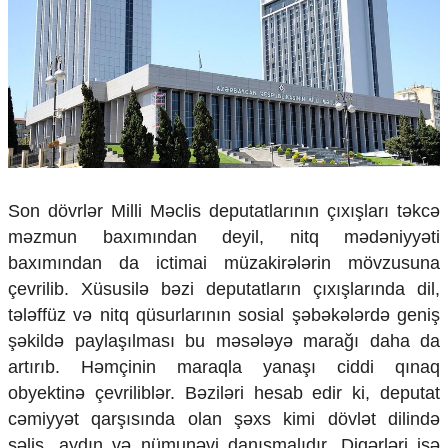
Çarpaz baxış
Təhlil
Siyasi
Geosiyasi
İqtisadi
Sosioloji
Araşdırma
Multimedia
Son dövrlər Milli Məclis deputatlarının çıxışları təkcə
Foto
məzmun baxımından deyil, nitq mədəniyyəti
Video
baxımından da ictimai müzakirələrin mövzusuna
İnfoqrafika
çevrilib. Xüsusilə bəzi deputatların çıxışlarında dil,
Podcast
tələffüz və nitq qüsurlarının sosial şəbəkələrdə geniş
Humanitar
şəkildə paylaşılması bu məsələyə marağı daha da
artırıb. Həmçinin maraqla yanaşı ciddi qınaq
Elm və təhsil
obyektinə çevriliblər. Bəziləri hesab edir ki, deputat
Mədəniyyət
Diaspor
cəmiyyət qarşısında olan şəxs kimi dövlət dilində
Yüksəliş hekayəsi
səlis, aydın və nümunəvi danışmalıdır. Digərləri isə