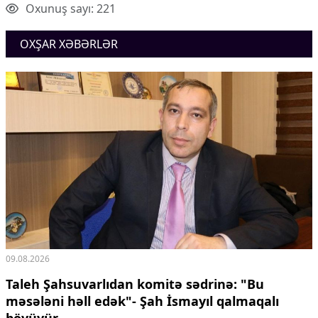
Oxunuş sayı: 221
OXŞAR XƏBƏRLƏR
09.08.2026
Taleh Şahsuvarlıdan komitə sədrinə: "Bu
məsələni həll edək"- Şah İsmayıl qalmaqalı