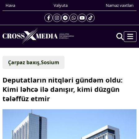
Hava
Valyuta
Namaz vaxtları
Prezidentin gündəliyi
Çarpaz baxış,Sosium
Gündəm
Dünya
Deputatların nitqləri gündəm oldu:
Xarici xəbərlər
Kimi ləhcə ilə danışır, kimi düzgün
Cənubi Qafqaz
tələffüz etmir
Türk Dünyası
Yaxın Şərq
Avropa
Amerika
Asiya
Afrika