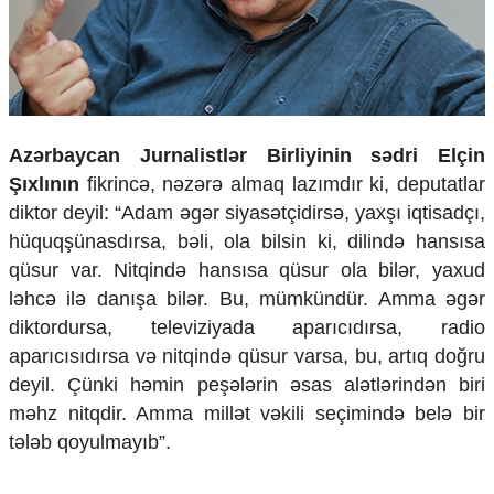
Azərbaycan Jurnalistlər Birliyinin sədri Elçin
Şıxlının
fikrincə, nəzərə almaq lazımdır ki, deputatlar
diktor deyil: “Adam əgər siyasətçidirsə, yaxşı iqtisadçı,
hüquqşünasdırsa, bəli, ola bilsin ki, dilində hansısa
qüsur var. Nitqində hansısa qüsur ola bilər, yaxud
ləhcə ilə danışa bilər. Bu, mümkündür. Amma əgər
diktordursa, televiziyada aparıcıdırsa, radio
aparıcısıdırsa və nitqində qüsur varsa, bu, artıq doğru
deyil. Çünki həmin peşələrin əsas alətlərindən biri
məhz nitqdir. Amma millət vəkili seçimində belə bir
tələb qoyulmayıb”.