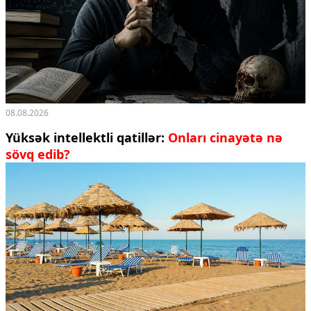
08.08.2026
Yüksək intellektli qatillər:
Onları cinayətə nə
sövq edib?