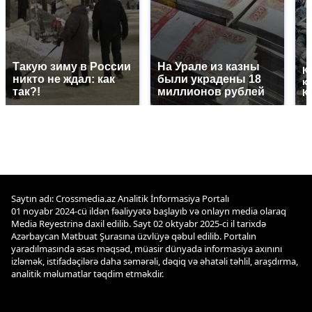
Такую зиму в России
На Урале из казны
К
никто не ждал: как
были украдены 18
к
так?!
миллионов рублей
К
Saytın adı: Crossmedia.az Analitik İnformasiya Portalı
01 noyabr 2024-cü ildən fəaliyyətə başlayıb və onlayn media olaraq
Media Reyestrinə daxil edilib. Sayt 02 oktyabr 2025-ci il tarixdə
Azərbaycan Mətbuat Şurasına üzvlüyə qəbul edilib. Portalın
yaradılmasında əsas məqsəd, müasir dünyada informasiya axınını
izləmək, istifadəçilərə daha səmərəli, dəqiq və əhatəli təhlil, araşdırma,
analitik məlumatlar təqdim etməkdir.