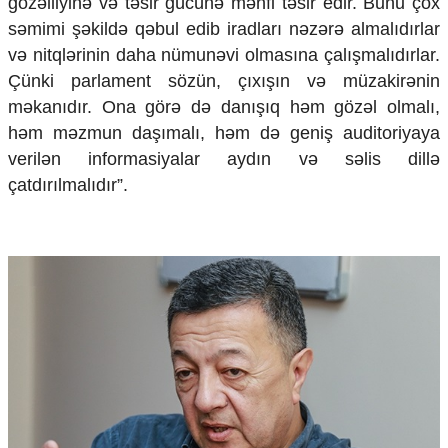
gözəlliyinə və təsir gücünə mənfi təsir edir. Bunu çox
səmimi şəkildə qəbul edib iradları nəzərə almalıdırlar
və nitqlərinin daha nümunəvi olmasına çalışmalıdırlar.
Çünki parlament sözün, çıxışın və müzakirənin
məkanıdır. Ona görə də danışıq həm gözəl olmalı,
həm məzmun daşımalı, həm də geniş auditoriyaya
verilən informasiyalar aydın və səlis dillə
çatdırılmalıdır”.