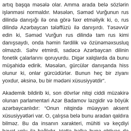
artıq başqa məsələ olar. Amma arada belə sözlərin
işlənməsi normaldır. Məsələn, Səməd Vurğunun rus
dilində danışığı ilə ona görə fəxr etməliyik ki, o, rus
dilində Azərbaycan tələffüzü ilə danışırdı. Təsəvvür
edin ki, Səməd Vurğun rus dilində tam rus kimi
danışsaydı, onda həmin fərdilik və özünəməxsusluq
olmazdı. Səhv etmirdi, sadəcə Azərbaycan dilinin
fonetik çalarlarını qoruyurdu. Digər xalqlarda da bunu
müşahidə edirik. Məsələn, gürcülər danışanda hiss
olunur ki, onlar gürcüdürlər. Bunun heç bir ziyanı
yoxdur, əksinə, bu bir mədəni xüsusiyyətdir”.
Akademik bildirib ki, son dövrlər nitqi ciddi müzakirə
olunan parlamentari Azər Badamov ləzgidir və böyük
azərbaycanlıdır: “Onun nitqində müəyyən aksent
xüsusiyyətləri var. O, çalışsa belə bunu aradan qaldıra
bilməz. Bu da insanın xarakteri, mühiti və keçdiyi