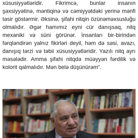
xüsusiyyətləridir. Fikrimcə, bunlar insanın
şəxsiyyətinə, məntiqinə və cəmiyyətdəki yerinə mənfi
təsir göstərmir. Əksinə, şifahi nitqin özünəməxsusluğu
olmalıdır. Əgər hamımız eyni cür danışsaq, nitq
mexaniki və süni görünər. İnsanları bir-birindən
fərqləndirən yalnız fikirləri deyil, həm də səsi, avazı,
danışıq tərzi və təbii xüsusiyyətləridir. Yazılı nitq ayrı
məsələdir. Amma şifahi nitqdə müəyyən fərdilik və
kolorit qalmalıdır. Mən belə düşünürəm”.