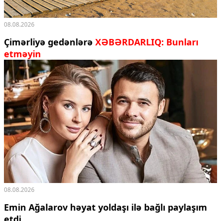
08.08.2026
Çimərliyə gedənlərə
XƏBƏRDARLIQ: Bunları
etməyin
08.08.2026
Emin Ağalarov həyat yoldaşı ilə bağlı paylaşım
etdi