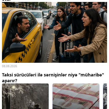
08.08.2026
Taksi sürücüləri ilə sərnişinlər niyə "müharibə"
aparır?