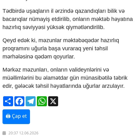
Mədəniyyətimizin Zəfəri
Zəfər Diasporu
Tədbirdə uşaqların il ərzində qazandıqları bilik və
Səhiyyə
bacarıqlar nümayiş etdirilib, onların məktəb həyatına
Ailə və uşaq
hazırlıq səviyyəsi yüksək qiymətləndirilib.
Turizm
Qeyd edək ki, məzunlar məktəbəqədər hazırlıq
İqtisadiyyat
proqramını uğurla başa vuraraq yeni təhsil
İqtisadi xəbərlər
mərhələsinə qədəm qoyurlar.
Energetika
Neft-qaz
Mərkəz məzunları, onların valideynlərini və
Əmək və sosial siyasət
müəllimlərini bu əlamətdar gün münasibətilə təbrik
Kənd təsərrüfatı
edir, gələcək təhsil həyatlarında uğurlar arzulayır.
Hərbi sənaye
Telekommunikasiya və nəqliyyat
Share
Facebook
Telegram
WhatsApp
X
COP29
Cəmiyyət
🖨 Çap et
Crossmedia.az - 1 yaş
Siyasət
20:37 12.06.2026
Məhkəmə və hüquq