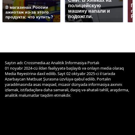
СМИ: В Химках на
полицейскую
Г
В магазинах России
машину напали и
п
ажиотаж из-за этого
подожгли.
Р
продукта: что купить?
Saytın adı: Crossmedia.az Analitik İnformasiya Portalı
01 noyabr 2024-cü ildən fəaliyyətə başlayıb və onlayn media olaraq
Media Reyestrinə daxil edilib. Sayt 02 oktyabr 2025-ci il tarixdə
Azərbaycan Mətbuat Şurasına üzvlüyə qəbul edilib. Portalın
yaradılmasında əsas məqsəd, müasir dünyada informasiya axınını
izləmək, istifadəçilərə daha səmərəli, dəqiq və əhatəli təhlil, araşdırma,
analitik məlumatlar təqdim etməkdir.