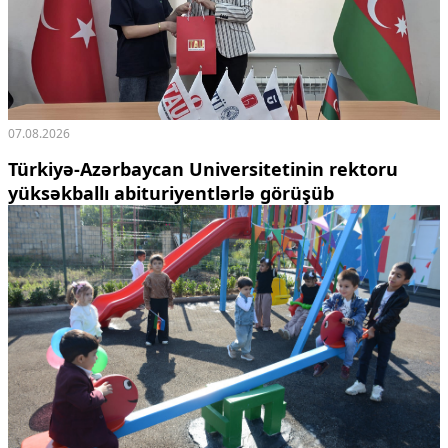
07.08.2026
Türkiyə-Azərbaycan Universitetinin rektoru
yüksəkballı abituriyentlərlə görüşüb