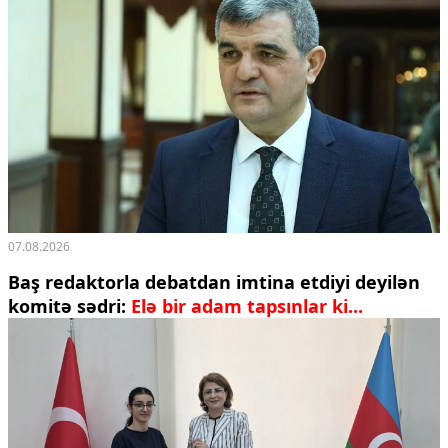
07.08.2026
Baş redaktorla debatdan imtina etdiyi deyilən
komitə sədri:
Elə bir adam tapsınlar ki...