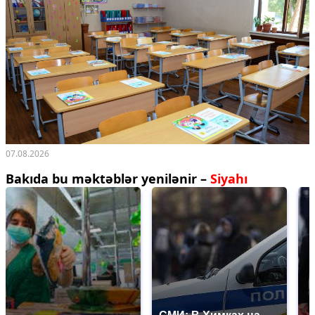
07.08.2026
Bakıda bu məktəblər yenilənir –
Siyahı