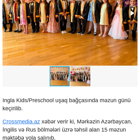
Çarpaz baxış
Təhlil
Siyasi
Geosiyasi
İqtisadi
Sosioloji
Araşdırma
Multimedia
Foto
Video
İnfoqrafika
Podcast
Ingla Kids/Preschool uşaq bağçasında məzun günü
Humanitar
keçirilib.
Elm və təhsil
Crossmedia.az
xəbər verir ki, Mərkəzin Azərbaycan,
Mədəniyyət
İngilis və Rus bölmələri üzrə təhsil alan 15 məzun
Diaspor
Yüksəliş hekayəsi
məktəbə yola salınıb.