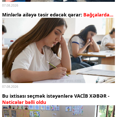
07.08.2026
Minlərlə ailəyə təsir edəcək qərar:
Bağçalarda...
07.08.2026
Bu ixtisası seçmək istəyənlərə VACİB XƏBƏR -
Nəticələr bəlli oldu