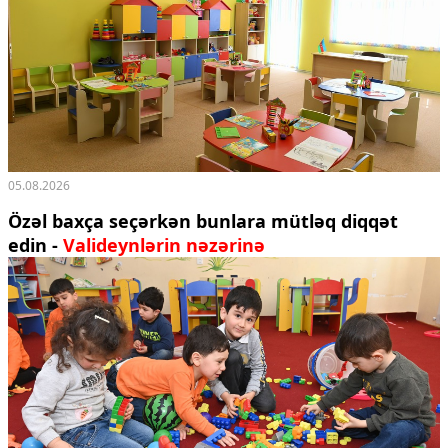
05.08.2026
Özəl baxça seçərkən bunlara mütləq diqqət
edin -
Valideynlərin nəzərinə