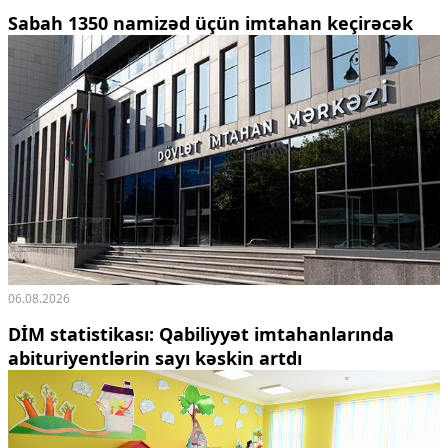
Sabah 1350 namizəd üçün imtahan keçirəcək
06.08.2026
DİM statistikası: Qabiliyyət imtahanlarında
abituriyentlərin sayı kəskin artdı