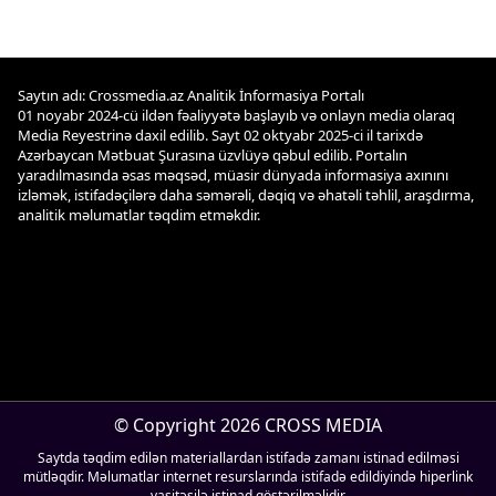
Saytın adı: Crossmedia.az Analitik İnformasiya Portalı
01 noyabr 2024-cü ildən fəaliyyətə başlayıb və onlayn media olaraq
Media Reyestrinə daxil edilib. Sayt 02 oktyabr 2025-ci il tarixdə
Azərbaycan Mətbuat Şurasına üzvlüyə qəbul edilib. Portalın
yaradılmasında əsas məqsəd, müasir dünyada informasiya axınını
izləmək, istifadəçilərə daha səmərəli, dəqiq və əhatəli təhlil, araşdırma,
analitik məlumatlar təqdim etməkdir.
© Copyright 2026 CROSS MEDIA
Saytda təqdim edilən materiallardan istifadə zamanı istinad edilməsi
mütləqdir. Məlumatlar internet resurslarında istifadə edildiyində hiperlink
vasitəsilə istinad göstərilməlidir.