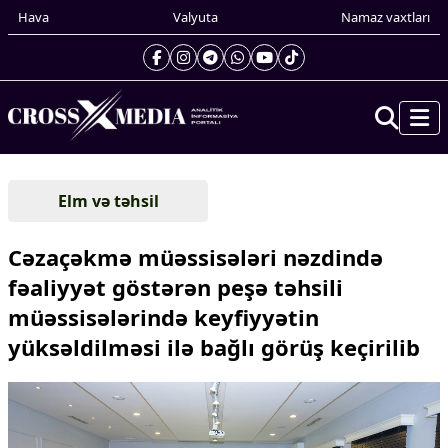
Hava
Valyuta
Namaz vaxtları
Prezidentin gündəliyi
Elm və təhsil
Gündəm
Dünya
Cəzaçəkmə müəssisələri nəzdində
Xarici xəbərlər
fəaliyyət göstərən peşə təhsili
Cənubi Qafqaz
müəssisələrində keyfiyyətin
Türk Dünyası
Yaxın Şərq
yüksəldilməsi ilə bağlı görüş keçirilib
Avropa
Amerika
Asiya
Afrika