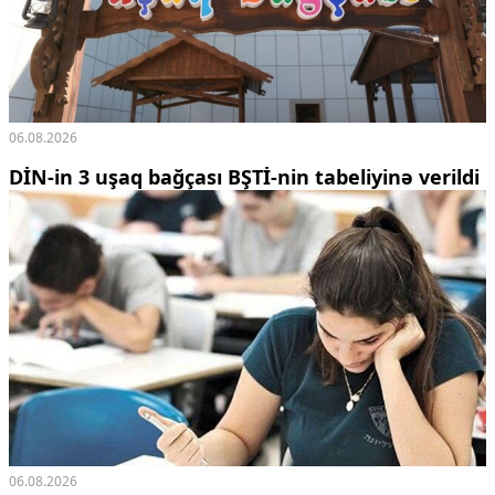
06.08.2026
DİN-in 3 uşaq bağçası BŞTİ-nin tabeliyinə verildi
06.08.2026