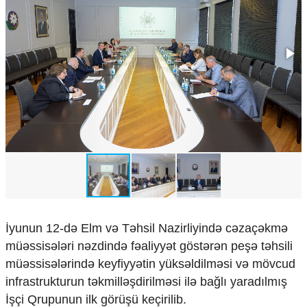
Çarpaz baxış
Təhlil
Siyasi
Geosiyasi
İqtisadi
Sosioloji
Araşdırma
Multimedia
Foto
Video
İnfoqrafika
Podcast
İyunun 12-də Elm və Təhsil Nazirliyində cəzaçəkmə
Humanitar
müəssisələri nəzdində fəaliyyət göstərən peşə təhsili
Elm və təhsil
müəssisələrində keyfiyyətin yüksəldilməsi və mövcud
Mədəniyyət
infrastrukturun təkmilləşdirilməsi ilə bağlı yaradılmış
Diaspor
İşçi Qrupunun ilk görüşü keçirilib.
Yüksəliş hekayəsi