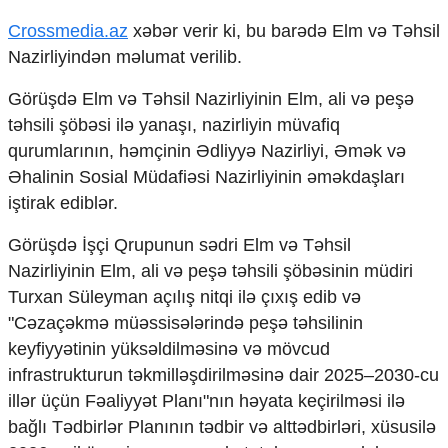
Mədəniyyətimizin Zəfəri
Crossmedia.az
xəbər verir ki, bu barədə Elm və Təhsil
Zəfər Diasporu
Səhiyyə
Nazirliyindən məlumat verilib.
Ailə və uşaq
Görüşdə Elm və Təhsil Nazirliyinin Elm, ali və peşə
Turizm
təhsili şöbəsi ilə yanaşı, nazirliyin müvafiq
İqtisadiyyat
qurumlarının, həmçinin Ədliyyə Nazirliyi, Əmək və
İqtisadi xəbərlər
Əhalinin Sosial Müdafiəsi Nazirliyinin əməkdaşları
Energetika
iştirak ediblər.
Neft-qaz
Əmək və sosial siyasət
Görüşdə İşçi Qrupunun sədri Elm və Təhsil
Kənd təsərrüfatı
Nazirliyinin Elm, ali və peşə təhsili şöbəsinin müdiri
Hərbi sənaye
Turxan Süleyman açılış nitqi ilə çıxış edib və
Telekommunikasiya və nəqliyyat
"Cəzaçəkmə müəssisələrində peşə təhsilinin
COP29
keyfiyyətinin yüksəldilməsinə və mövcud
Cəmiyyət
infrastrukturun təkmilləşdirilməsinə dair 2025–2030-cu
illər üçün Fəaliyyət Planı"nın həyata keçirilməsi ilə
Crossmedia.az - 1 yaş
Siyasət
bağlı Tədbirlər Planının tədbir və alttədbirləri, xüsusilə
Məhkəmə və hüquq