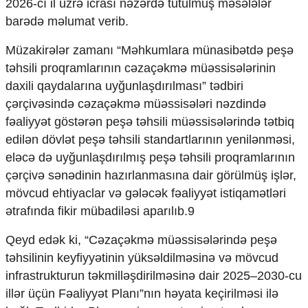
2026-cı il üzrə icrası nəzərdə tutulmuş məsələlər
Ekologiya
barədə məlumat verib.
Zəfər - 5
Gənclər və İdman
Müzakirələr zamanı “Məhkumlara münasibətdə peşə
Media və QHT
təhsili proqramlarının cəzaçəkmə müəssisələrinin
Hadisə
daxili qaydalarına uyğunlaşdırılması” tədbiri
Sağlamlıq
çərçivəsində cəzaçəkmə müəssisələri nəzdində
Sosium
Mənəvi dəyərlər
fəaliyyət göstərən peşə təhsili müəssisələrində tətbiq
Texnologiya
edilən dövlət peşə təhsili standartlarının yenilənməsi,
Mətbuat-150
eləcə də uyğunlaşdırılmış peşə təhsili proqramlarının
çərçivə sənədinin hazırlanmasına dair görülmüş işlər,
Əlaqə
mövcud ehtiyaclar və gələcək fəaliyyət istiqamətləri
Missiyamız
ətrafında fikir mübadiləsi aparılıb.9
Qeyd edək ki, “Cəzaçəkmə müəssisələrində peşə
təhsilinin keyfiyyətinin yüksəldilməsinə və mövcud
infrastrukturun təkmilləşdirilməsinə dair 2025–2030-cu
illər üçün Fəaliyyət Planı”nın həyata keçirilməsi ilə