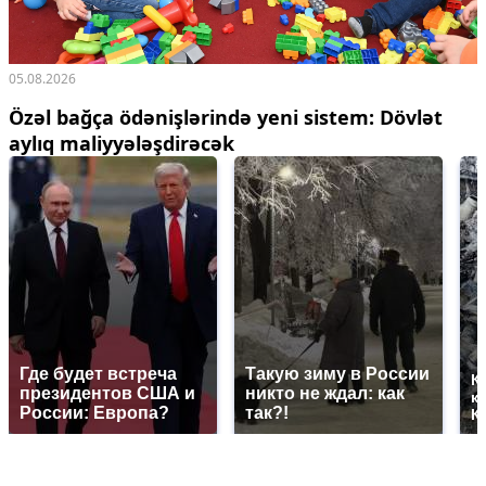
05.08.2026
Özəl bağça ödənişlərində yeni sistem: Dövlət
aylıq maliyyələşdirəcək
Где будет встреча
Такую зиму в России
К
президентов США и
никто не ждал: как
к
России: Европа?
так?!
К