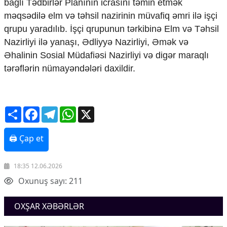
bağlı Tədbirlər Planının icrasını təmin etmək
məqsədilə elm və təhsil nazirinin müvafiq əmri ilə işçi
qrupu yaradılıb. İşçi qrupunun tərkibinə Elm və Təhsil
Nazirliyi ilə yanaşı, Ədliyyə Nazirliyi, Əmək və
Əhalinin Sosial Müdafiəsi Nazirliyi və digər maraqlı
tərəflərin nümayəndələri daxildir.
Share
Facebook
Telegram
WhatsApp
X
🖨 Çap et
18:35 12.06.2026
Oxunuş sayı: 211
OXŞAR XƏBƏRLƏR