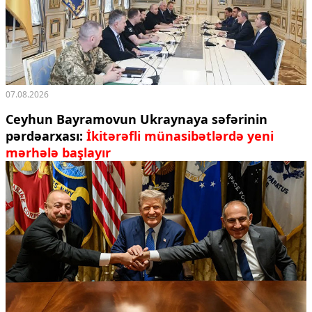
07.08.2026
Ceyhun Bayramovun Ukraynaya səfərinin
pərdəarxası:
İkitərəfli münasibətlərdə yeni
mərhələ başlayır