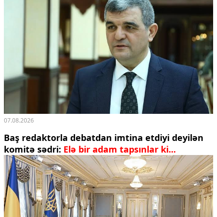
07.08.2026
Baş redaktorla debatdan imtina etdiyi deyilən
komitə sədri:
Elə bir adam tapsınlar ki...