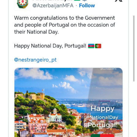
Mədəniyyətimizin Zəfəri
Zəfər Diasporu
Səhiyyə
Ailə və uşaq
Turizm
İqtisadiyyat
İqtisadi xəbərlər
Energetika
Neft-qaz
Əmək və sosial siyasət
Kənd təsərrüfatı
Hərbi sənaye
Telekommunikasiya və nəqliyyat
COP29
Cəmiyyət
Crossmedia.az - 1 yaş
Siyasət
Məhkəmə və hüquq