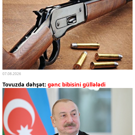
07.08.2026
Tovuzda dəhşət:
gənc bibisini güllələdi