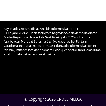
Saytın adı: Crossmedia.az Analitik İnformasiya Portalı
01 noyabr 2024-cü ildən fəaliyyətə başlayıb və onlayn media olaraq
Media Reyestrinə daxil edilib. Sayt 02 oktyabr 2025-ci il tarixdə
Azərbaycan Mətbuat Şurasına üzvlüyə qəbul edilib. Portalın
yaradılmasında əsas məqsəd, müasir dünyada informasiya axınını
izləmək, istifadəçilərə daha səmərəli, dəqiq və əhatəli təhlil, araşdırma,
analitik məlumatlar təqdim etməkdir.
© Copyright 2026 CROSS MEDIA