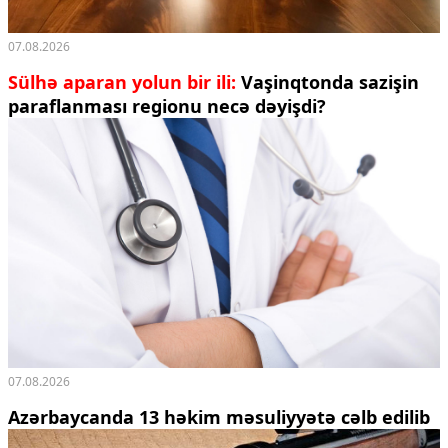
07.08.2026
Sülhə aparan yolun bir ili:
Vaşinqtonda sazişin
paraflanması regionu necə dəyişdi?
07.08.2026
Azərbaycanda 13 həkim məsuliyyətə cəlb edilib