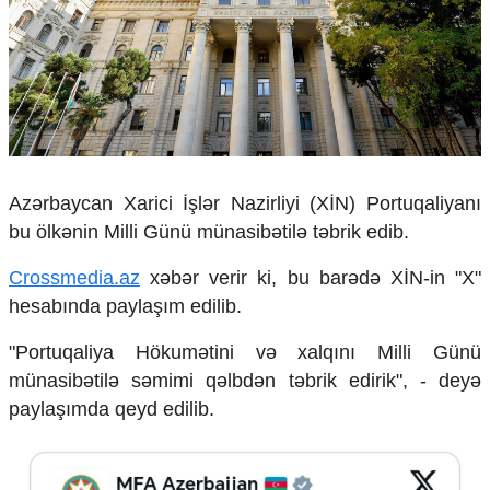
Çarpaz baxış
Təhlil
Siyasi
Geosiyasi
İqtisadi
Sosioloji
Araşdırma
Azərbaycan Xarici İşlər Nazirliyi (XİN) Portuqaliyanı
Multimedia
bu ölkənin Milli Günü münasibətilə təbrik edib.
Foto
Crossmedia.az
xəbər verir ki, bu barədə XİN-in "X"
Video
İnfoqrafika
hesabında paylaşım edilib.
Podcast
"Portuqaliya Hökumətini və xalqını Milli Günü
Humanitar
münasibətilə səmimi qəlbdən təbrik edirik", - deyə
Elm və təhsil
paylaşımda qeyd edilib.
Mədəniyyət
Diaspor
Yüksəliş hekayəsi