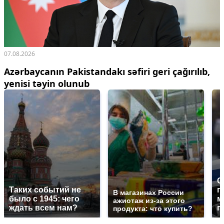
07.08.2026
Azərbaycanın Pakistandakı səfiri geri çağırılıb,
yenisi təyin olunub
С
Таких событий не
п
В магазинах России
было с 1945: чего
м
ажиотаж из-за этого
ждать всем нам?
п
продукта: что купить?