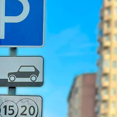
opa Şurası yanında
Prezident mühüm qərar verdi
 geri çağırılıb