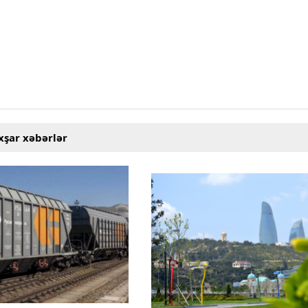
xşar xəbərlər