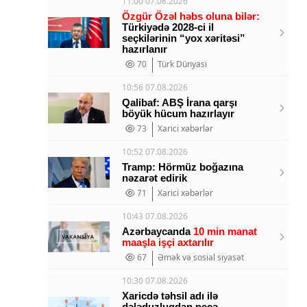
11:00 07.08.2026
Özgür Özəl həbs oluna bilər:
Türkiyədə 2028-ci il
seçkilərinin “yox xəritəsi”
hazırlanır
70
Türk Dünyası
10:56 07.08.2026
Qalibaf: ABŞ İrana qarşı
böyük hücum hazırlayır
73
Xarici xəbərlər
10:52 07.08.2026
Tramp: Hörmüz boğazına
nəzarət edirik
71
Xarici xəbərlər
10:43 07.08.2026
Azərbaycanda
10 min manat
maaşla işçi axtarılır
67
Əmək və sosial siyasət
10:30 07.08.2026
Xaricdə təhsil adı ilə
dələduzluqdan necə