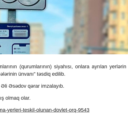
larının (qurumlarının) siyahısı, onlara ayrılan yerlərin
ərinin ünvanı” təsdiq edilib.
r Əli Əsədov qərar imzalayıb.
ış olmaq olar.
ma-yerleri-teskil-olunan-dovlet-orq-9543