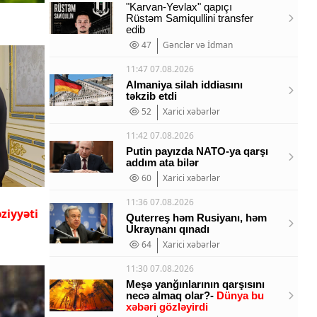
"Karvan-Yevlax" qapıçı
Rüstəm Samiqullini transfer
edib
47
Gənclər və İdman
11:47 07.08.2026
Almaniya silah iddiasını
təkzib etdi
52
Xarici xəbərlər
11:42 07.08.2026
Putin payızda NATO-ya qarşı
addım ata bilər
60
Xarici xəbərlər
11:36 07.08.2026
ziyyəti
Quterreş həm Rusiyanı, həm
Ukraynanı qınadı
64
Xarici xəbərlər
11:30 07.08.2026
Meşə yanğınlarının qarşısını
necə almaq olar?-
Dünya bu
xəbəri gözləyirdi