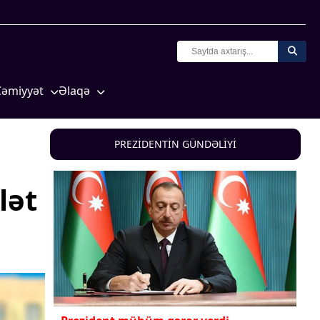
Cəmiyyət
Əlaqə
Crossmedia.az - 1 yaş
Missiyamız
Siyasət
PREZİDENTİN GÜNDƏLİYİ
Məhkəmə və hüquq
yasət
Ekologiya
lət
Zəfər - 5
Gənclər və İdman
a və
Media və QHT
Hadisə
Sağlamlıq