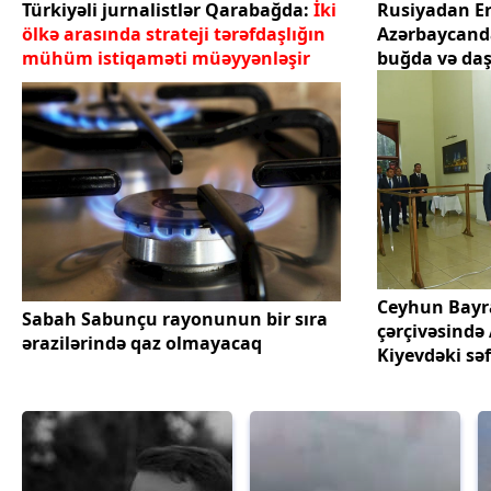
Türkiyəli jurnalistlər Qarabağda:
İki
Rusiyadan E
ölkə arasında strateji tərəfdaşlığın
Azərbaycand
mühüm istiqaməti müəyyənləşir
buğda və da
Ceyhun Bayr
Sabah Sabunçu rayonunun bir sıra
çərçivəsində
ərazilərində qaz olmayacaq
Kiyevdəki səf