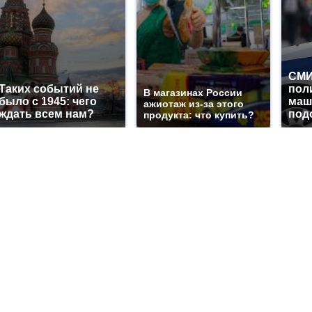
СМИ
Таких событий не
пол
В магазинах России
было с 1945: чего
маш
ажиотаж из-за этого
ждать всем нам?
под
продукта: что купить?