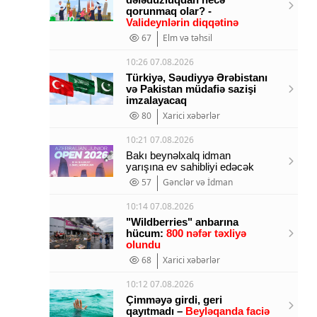
qorunmaq olar? -
Valideynlərin diqqətinə
67
Elm və təhsil
10:26 07.08.2026
Türkiyə, Səudiyyə Ərəbistanı
və Pakistan müdafiə sazişi
imzalayacaq
80
Xarici xəbərlər
10:21 07.08.2026
Bakı beynəlxalq idman
yarışına ev sahibliyi edəcək
57
Gənclər və İdman
10:14 07.08.2026
"Wildberries" anbarına
hücum:
800 nəfər təxliyə
olundu
68
Xarici xəbərlər
10:12 07.08.2026
Çimməyə girdi, geri
qayıtmadı –
Beyləqanda faciə