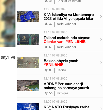
46
Gənclər və İdman
12:23 07.08.2026
KİV: İslandiya və Monteneqro
2028-ci ildə Aİ-yə qoşula bilər
42
Xarici xəbərlər
12:18 07.08.2026
Tailand məktəbində atışma:
Ölənlər var - YENİLƏNİB
69
Xarici xəbərlər
12:14 07.08.2026
 sayı və
Bakıda obyekt yanıb -
YENİLƏNİB
85
Hadisə
12:11 07.08.2026
ARDNF Perunun enerji
nəhənginə sərmayə yatırdı
56
Neft-qaz
12:09 07.08.2026
KİV: NATO Rusiyaya zərbə