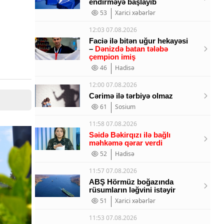
endirməyə başlayıb
53
Xarici xəbərlər
12:03 07.08.2026
Faciə ilə bitən uğur hekayəsi
–
Dənizdə batan tələbə
çempion imiş
46
Hadisə
12:00 07.08.2026
Cərimə ilə tərbiyə olmaz
61
Sosium
11:58 07.08.2026
Səidə Bəkirqızı ilə bağlı
məhkəmə qərar verdi
52
Hadisə
11:57 07.08.2026
ABŞ Hörmüz boğazında
rüsumların ləğvini istəyir
51
Xarici xəbərlər
11:53 07.08.2026