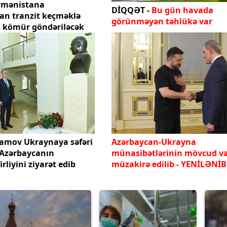
rmənistana
DİQQƏT -
Bu gün havada
an tranzit keçməklə
görünməyən təhlükə var
ş kömür göndəriləcək
amov Ukraynaya səfəri
Azərbaycan-Ukrayna
 Azərbaycanın
münasibətlərinin mövcud və
irliyini ziyarət edib
müzakirə edilib - YENİLƏNİB