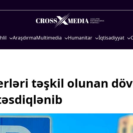
hlil
Araşdırma
Multimedia
Humanitar
İqtisadiyyat
iyasi
Foto
Elm və təhsil
İqtisadi xəbərlər
eosiyasi
Video
Mədəniyyət
Energetika
qtisadi
İnfoqrafika
Diaspor
Neft-qaz
osioloji
Podcast
Yüksəliş hekayəsi
Əmək və sosial si
ləri təşkil olunan döv
Mədəniyyətimizin Zəfəri
Kənd təsərrüfatı
təsdiqlənib
Zəfər Diasporu
Hərbi sənaye
Səhiyyə
Telekommunikasiy
nəqliyyat
Ailə və uşaq
COP29
Turizm