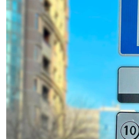
Azərbaycanın Avr
Siyasi
daimi nümayəndəsi
Geosiyasi
İqtisadi
Sosioloji
Araşdırma
Multimedia
Foto
Video
İnfoqrafika
Podcast
Humanitar
Elm və təhsil
Mədəniyyət
Diaspor
Yüksəliş hekayəsi
Mədəniyyətimizin Zəfəri
Zəfər Diasporu
Səhiyyə
Ailə və uşaq
Turizm