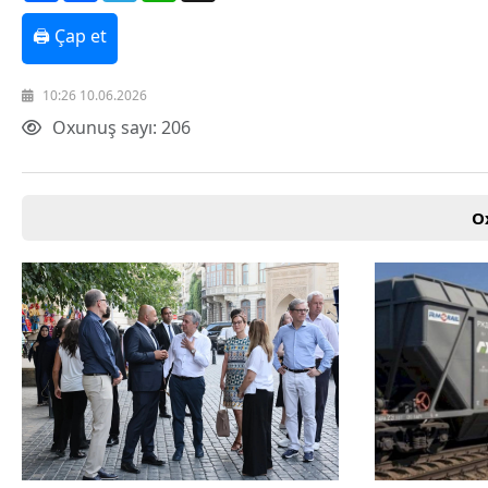
Texnologiya
🖨 Çap et
Mətbuat-150
Əlaqə
Missiyamız
10:26 10.06.2026
Oxunuş sayı: 206
O