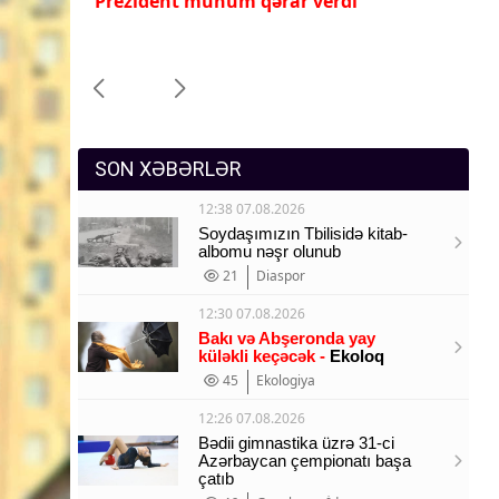
İlham Əliyev ona yüksək dövlət
Pr
Sosium
mükafatı verdi
ye
Mənəvi dəyərlər
Texnologiya
Mətbuat-150
SON XƏBƏRLƏR
12:38 07.08.2026
Soydaşımızın Tbilisidə kitab-
albomu nəşr olunub
21
Diaspor
12:30 07.08.2026
Bakı və Abşeronda yay
küləkli keçəcək -
Ekoloq
45
Ekologiya
12:26 07.08.2026
Bədii gimnastika üzrə 31-ci
Azərbaycan çempionatı başa
çatıb