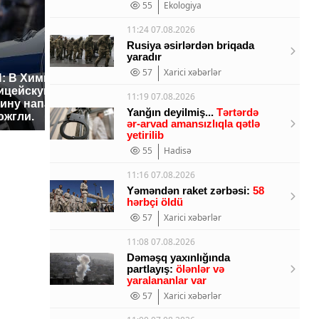
55
Ekologiya
11:24 07.08.2026
Rusiya əsirlərdən briqada
yaradır
57
Xarici xəbərlər
: В Химках на
ицейскую
Где будет встреча
На Урал
11:19 07.08.2026
ину напали и
президентов США и
были ук
Yanğın deyilmiş...
Tərtərdə
ожгли.
России: Европа?
миллио
ər-arvad amansızlıqla qətlə
yetirilib
55
Hadisə
11:16 07.08.2026
Yəməndən raket zərbəsi:
58
hərbçi öldü
57
Xarici xəbərlər
11:08 07.08.2026
Dəməşq yaxınlığında
partlayış:
ölənlər və
yaralananlar var
57
Xarici xəbərlər