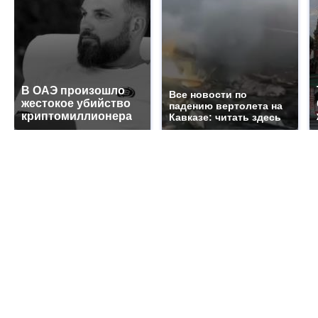
В ОАЭ произошло
Все новости по
жестокое убийство
падению вертолета на
криптомиллионера
Кавказе: читать здесь