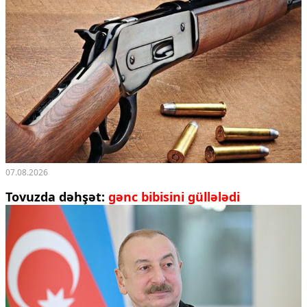
07.08.2026
Tovuzda dəhşət:
gənc bibisini güllələdi