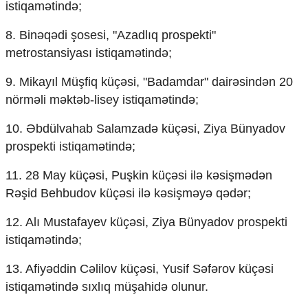
istiqamətində;
Ekologiya
Zəfər - 5
8. Binəqədi şosesi, "Azadlıq prospekti"
Gənclər və İdman
metrostansiyası istiqamətində;
Media və QHT
Hadisə
9. Mikayıl Müşfiq küçəsi, "Badamdar" dairəsindən 20
Sağlamlıq
nörməli məktəb-lisey istiqamətində;
Sosium
Mənəvi dəyərlər
10. Əbdülvahab Salamzadə küçəsi, Ziya Bünyadov
Texnologiya
prospekti istiqamətində;
Mətbuat-150
11. 28 May küçəsi, Puşkin küçəsi ilə kəsişmədən
Əlaqə
Rəşid Behbudov küçəsi ilə kəsişməyə qədər;
Missiyamız
12. Alı Mustafayev küçəsi, Ziya Bünyadov prospekti
istiqamətində;
13. Afiyəddin Cəlilov küçəsi, Yusif Səfərov küçəsi
istiqamətində sıxlıq müşahidə olunur.