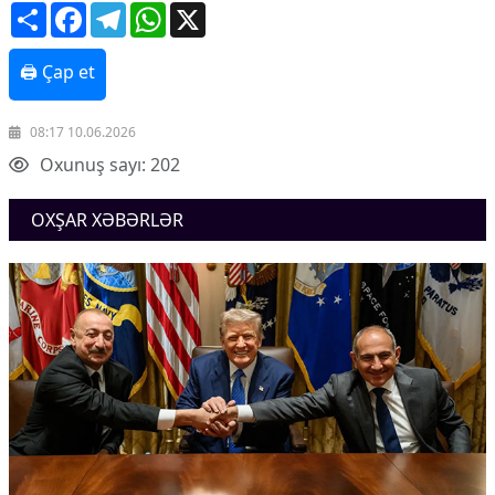
Share
Facebook
Telegram
WhatsApp
X
🖨 Çap et
08:17 10.06.2026
Oxunuş sayı: 202
OXŞAR XƏBƏRLƏR