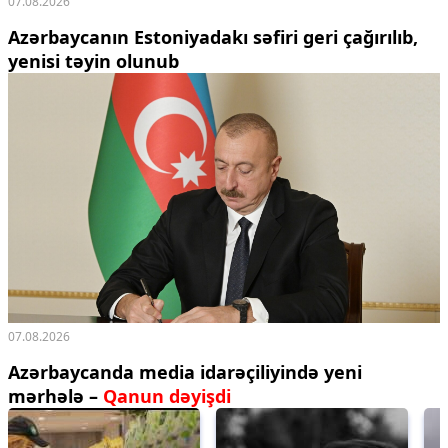
07.08.2026
Azərbaycanın Estoniyadakı səfiri geri çağırılıb,
yenisi təyin olunub
07.08.2026
Azərbaycanda media idarəçiliyində yeni
mərhələ –
Qanun dəyişdi