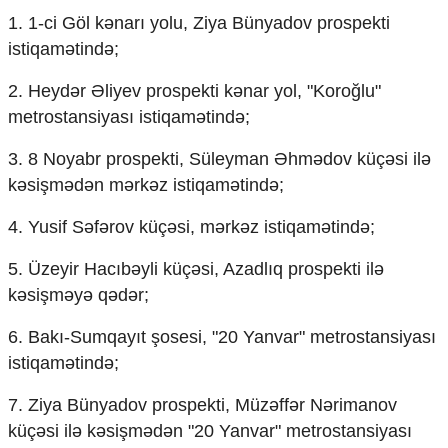
Mədəniyyətimizin Zəfəri
1. 1-ci Göl kənarı yolu, Ziya Bünyadov prospekti
Zəfər Diasporu
istiqamətində;
Səhiyyə
Ailə və uşaq
2. Heydər Əliyev prospekti kənar yol, "Koroğlu"
Turizm
metrostansiyası istiqamətində;
İqtisadiyyat
3. 8 Noyabr prospekti, Süleyman Əhmədov küçəsi ilə
İqtisadi xəbərlər
kəsişmədən mərkəz istiqamətində;
Energetika
Neft-qaz
4. Yusif Səfərov küçəsi, mərkəz istiqamətində;
Əmək və sosial siyasət
Kənd təsərrüfatı
5. Üzeyir Hacıbəyli küçəsi, Azadlıq prospekti ilə
Hərbi sənaye
kəsişməyə qədər;
Telekommunikasiya və nəqliyyat
COP29
6. Bakı-Sumqayıt şosesi, "20 Yanvar" metrostansiyası
istiqamətində;
Cəmiyyət
Crossmedia.az - 1 yaş
7. Ziya Bünyadov prospekti, Müzəffər Nərimanov
Siyasət
küçəsi ilə kəsişmədən "20 Yanvar" metrostansiyası
Məhkəmə və hüquq