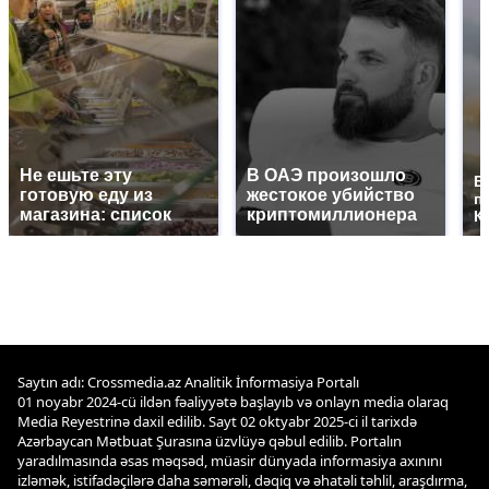
Не ешьте эту
В ОАЭ произошло
В
готовую еду из
жестокое убийство
п
магазина: список
криптомиллионера
К
Saytın adı: Crossmedia.az Analitik İnformasiya Portalı
01 noyabr 2024-cü ildən fəaliyyətə başlayıb və onlayn media olaraq
Media Reyestrinə daxil edilib. Sayt 02 oktyabr 2025-ci il tarixdə
Azərbaycan Mətbuat Şurasına üzvlüyə qəbul edilib. Portalın
yaradılmasında əsas məqsəd, müasir dünyada informasiya axınını
izləmək, istifadəçilərə daha səmərəli, dəqiq və əhatəli təhlil, araşdırma,