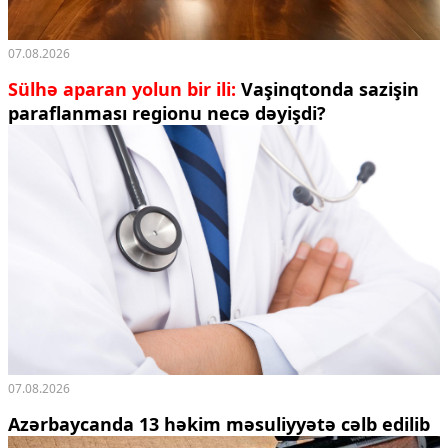
07.08.2026
Sülhə aparan yolun bir ili:
Vaşinqtonda sazişin
paraflanması regionu necə dəyişdi?
07.08.2026
Azərbaycanda 13 həkim məsuliyyətə cəlb edilib