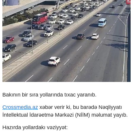
Çarpaz baxış
Təhlil
Siyasi
Geosiyasi
İqtisadi
Sosioloji
Araşdırma
Multimedia
Foto
Video
İnfoqrafika
Podcast
Bakının bir sıra yollarında tıxac yaranıb.
Humanitar
Crossmedia.az
xəbər verir ki, bu barədə Nəqliyyatı
Elm və təhsil
İntellektual İdarəetmə Mərkəzi (NİİM) məlumat yayıb.
Mədəniyyət
Diaspor
Hazırda yollardakı vəziyyət:
Yüksəliş hekayəsi