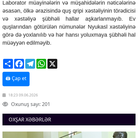
Laborator müayinələrin və müşahidələrin nəticələrinə
Ekologiya
əsasən, ölkə ərazisində quş qripi xəstəliyinin törədicisi
Zəfər - 5
və xəstəliyə şübhəli hallar aşkarlanmayıb. Ev
Gənclər və İdman
Media və QHT
quşlarından götürülən nümunələr Nyukasl xəstəliyinə
Hadisə
görə də yoxlanılıb və hər hansı yoluxmaya şübhəli hal
Sağlamlıq
müəyyən edilməyib.
Sosium
Mənəvi dəyərlər
Texnologiya
Share
Facebook
Telegram
WhatsApp
X
Mətbuat-150
🖨 Çap et
Əlaqə
Missiyamız
18:23 09.06.2026
Oxunuş sayı: 201
OXŞAR XƏBƏRLƏR