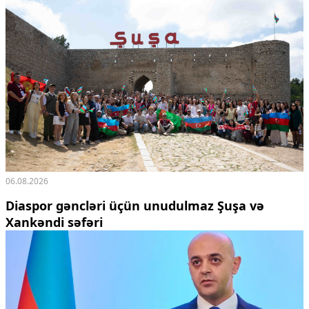
06.08.2026
Diaspor gəncləri üçün unudulmaz Şuşa və
Xankəndi səfəri