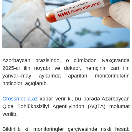
Çarpaz baxış
Təhlil
Siyasi
Geosiyasi
İqtisadi
Sosioloji
Araşdırma
Multimedia
Azərbaycan ərazisində, o cümlədən Naxçıvanda
2025-ci ilin noyabr və dekabr, həmçinin cari ilin
Foto
Video
yanvar–may aylarında aparılan monitorinqlərin
İnfoqrafika
nəticələri açıqlanıb.
Podcast
Crossmedia.az
xəbər verir ki, bu barədə Azərbaycan
Humanitar
Qida Təhlükəsizliyi Agentliyindən (AQTA) məlumat
Elm və təhsil
verilib.
Mədəniyyət
Diaspor
Yüksəliş hekayəsi
Bildirilib ki, monitorinqlər çərçivəsində riskli hesab