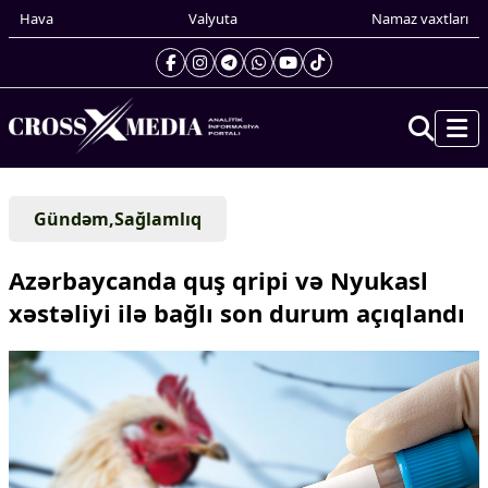
Hava
Valyuta
Namaz vaxtları
Prezidentin gündəliyi
Gündəm,Sağlamlıq
Gündəm
Dünya
Azərbaycanda quş qripi və Nyukasl
Xarici xəbərlər
xəstəliyi ilə bağlı son durum açıqlandı
Cənubi Qafqaz
Türk Dünyası
Yaxın Şərq
Avropa
Amerika
Asiya
Afrika