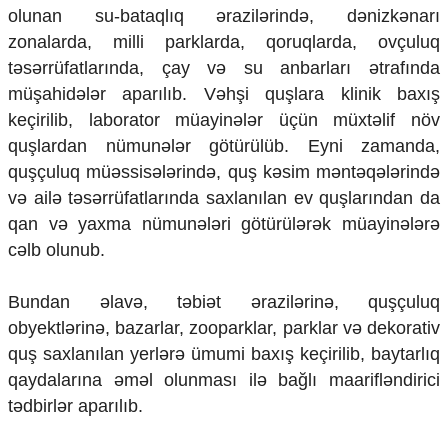
Mədəniyyətimizin Zəfəri
olunan su-bataqlıq ərazilərində, dənizkənarı
Zəfər Diasporu
zonalarda, milli parklarda, qoruqlarda, ovçuluq
Səhiyyə
təsərrüfatlarında, çay və su anbarları ətrafında
Ailə və uşaq
müşahidələr aparılıb. Vəhşi quşlara klinik baxış
Turizm
keçirilib, laborator müayinələr üçün müxtəlif növ
İqtisadiyyat
quşlardan nümunələr götürülüb. Eyni zamanda,
quşçuluq müəssisələrində, quş kəsim məntəqələrində
İqtisadi xəbərlər
Energetika
və ailə təsərrüfatlarında saxlanılan ev quşlarından da
Neft-qaz
qan və yaxma nümunələri götürülərək müayinələrə
Əmək və sosial siyasət
cəlb olunub.
Kənd təsərrüfatı
Hərbi sənaye
Bundan əlavə, təbiət ərazilərinə, quşçuluq
Telekommunikasiya və nəqliyyat
obyektlərinə, bazarlar, zooparklar, parklar və dekorativ
COP29
quş saxlanılan yerlərə ümumi baxış keçirilib, baytarlıq
Cəmiyyət
qaydalarına əməl olunması ilə bağlı maarifləndirici
Crossmedia.az - 1 yaş
tədbirlər aparılıb.
Siyasət
Məhkəmə və hüquq