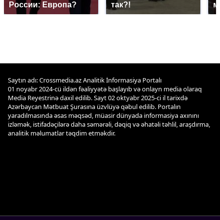
России: Европа?
так?!
м
Saytın adı: Crossmedia.az Analitik İnformasiya Portalı
01 noyabr 2024-cü ildən fəaliyyətə başlayıb və onlayn media olaraq
Media Reyestrinə daxil edilib. Sayt 02 oktyabr 2025-ci il tarixdə
Azərbaycan Mətbuat Şurasına üzvlüyə qəbul edilib. Portalın
yaradılmasında əsas məqsəd, müasir dünyada informasiya axınını
izləmək, istifadəçilərə daha səmərəli, dəqiq və əhatəli təhlil, araşdırma,
analitik məlumatlar təqdim etməkdir.