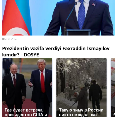
06.08.2026
Prezidentin vəzifə verdiyi Fəxrəddin İsmayılov
kimdir? - DOSYE
Где будет встреча
Такую зиму в России
Н
президентов США и
никто не ждал: как
б