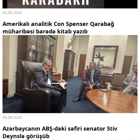
06.08.2026
Amerikalı analitik Con Spenser Qarabağ
müharibəsi barədə kitab yazıb
06.08.2026
Azərbaycanın ABŞ-dəki səfiri senator Stiv
Deynslə görüşüb