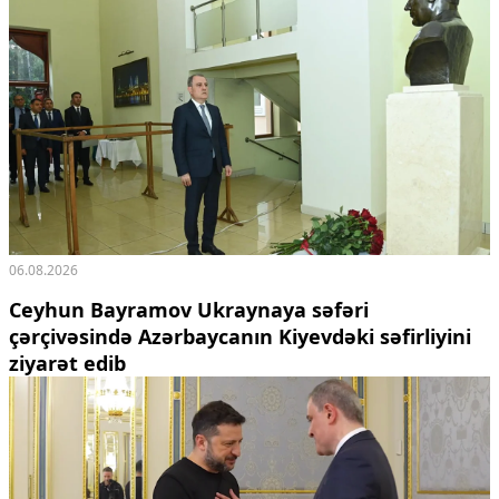
06.08.2026
Ceyhun Bayramov Ukraynaya səfəri
çərçivəsində Azərbaycanın Kiyevdəki səfirliyini
ziyarət edib