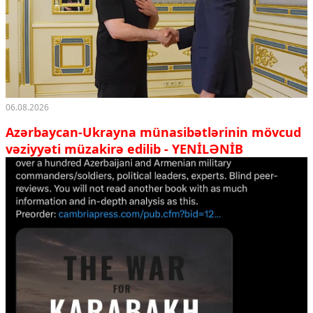
06.08.2026
Azərbaycan-Ukrayna münasibətlərinin mövcud
vəziyyəti müzakirə edilib - YENİLƏNİB