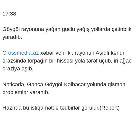
Mədəniyyətimizin Zəfəri
Zəfər Diasporu
17:38
Səhiyyə
Ailə və uşaq
Göygöl rayonuna yağan güclü yağış yollarda çətinblik
Turizm
yaradıb.
İqtisadiyyat
Crossmedia.az
xəbər verir ki, rayonun Aşıqlı kəndi
İqtisadi xəbərlər
Energetika
ərazsində torpağın bir hissəsi yola tərəf uçub, iri ağac
Neft-qaz
əraziyə aşıb.
Əmək və sosial siyasət
Kənd təsərrüfatı
Nəticədə, Gəncə-Göygöl-Kəlbəcər yolunda qismən
Hərbi sənaye
problemlər yaranıb.
Telekommunikasiya və nəqliyyat
COP29
Hazırda bu istiqamətdə tədbirlər görülür.(Report)
Cəmiyyət
Crossmedia.az - 1 yaş
Siyasət
Məhkəmə və hüquq