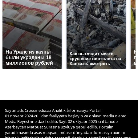
На Урале из казны
Н
Как выглядит место
были украдены 18
г
крушение вертолета на
миллионов рублей
м
Кавказе: смотреть
Saytın adı: Crossmedia.az Analitik İnformasiya Portalı
01 noyabr 2024-cü ildən fəaliyyətə başlayıb və onlayn media olaraq
Media Reyestrinə daxil edilib. Sayt 02 oktyabr 2025-ci il tarixdə
Azərbaycan Mətbuat Şurasına üzvlüyə qəbul edilib. Portalın
yaradılmasında əsas məqsəd, müasir dünyada informasiya axınını