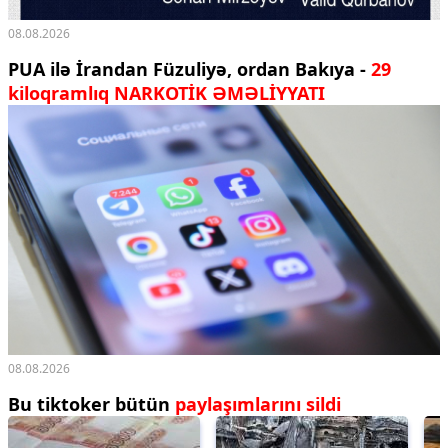
08.08.2026
PUA ilə İrandan Füzuliyə, ordan Bakıya -
29
kiloqramlıq NARKOTİK ƏMƏLİYYATI
08.08.2026
Bu tiktoker bütün
paylaşımlarını sildi