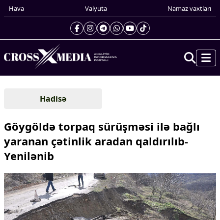
Hava
Valyuta
Namaz vaxtları
Prezidentin gündəliyi
Hadisə
Gündəm
Dünya
Göygöldə torpaq sürüşməsi ilə bağlı
Xarici xəbərlər
yaranan çətinlik aradan qaldırılıb-
Cənubi Qafqaz
Yenilənib
Türk Dünyası
Yaxın Şərq
Avropa
Amerika
Asiya
Afrika