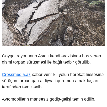
Çarpaz baxış
Təhlil
Siyasi
Geosiyasi
İqtisadi
Sosioloji
Araşdırma
Multimedia
Foto
Göygöl rayonunun Aşıqlı kəndi ərazisində baş verən
Video
qismi torpaq sürüşməsi ilə bağlı tədbir görülüb.
İnfoqrafika
Podcast
Crossmedia.az
xəbər verir ki, yolun hərəkət hissəsinə
Humanitar
sürüşən torpaq qatı aidiyyəti qurumun əməkdaşları
tərəfindən təmizlənib.
Elm və təhsil
Mədəniyyət
Avtomobillərin maneəsiz gediş-gəlişi təmin edilib.
Diaspor
Yüksəliş hekayəsi