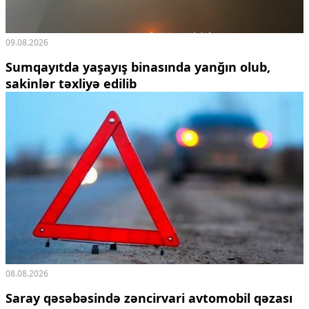
09.08.2026
Sumqayıtda yaşayış binasında yanğın olub,
sakinlər təxliyə edilib
08.08.2026
Saray qəsəbəsində zəncirvari avtomobil qəzası